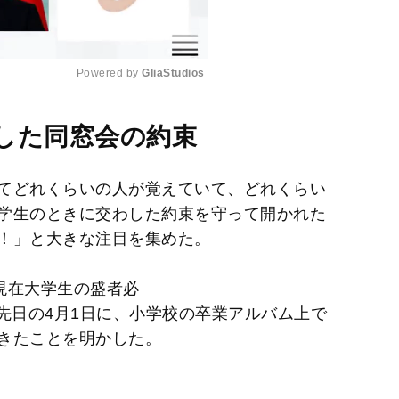
Powered by 
GliaStudios
M
した同窓会の約束
u
t
てどれくらいの人が覚えていて、どれくらい
e
学生のときに交わした約束を守って開かれた
！」と大きな注目を集めた。
現在大学生の盛者必
e）さん。先日の4月1日に、小学校の卒業アルバム上で
きたことを明かした。