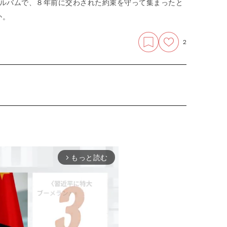
アルバムで、８年前に交わされた約束を守って集まったと
か。
2
もっと読む
arrow_forward_ios