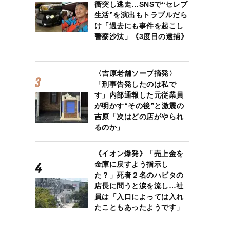
衝突し逃走…SNSで“セレブ
生活”を演出もトラブルだら
け「過去にも事件を起こし
警察沙汰」《3度目の逮捕》
〈吉原老舗ソープ摘発〉
「刑事告発したのは私で
す」内部通報した元従業員
が明かす“その後”と激震の
吉原「次はどの店がやられ
るのか」
《イオン爆発》「売上金を
金庫に戻すよう指示し
た？」死者２名のハビタの
店長に問うと涙を流し…社
員は「入口によっては入れ
たこともあったようです」