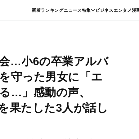
特集一覧を見る
漫画一覧を見る
新着
ランキング
ニュース
特集
ビジネス
エンタメ
漫
養・カルチャー
暮らし
スポーツ
ヘルスケア
美容
グルメ
会…小6の卒業アルバ
を守った男女に「エ
る…」感動の声、
を果たした3人が話し