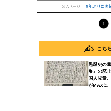
9年ぶりに奇
次のページ
1
こち
黒歴史の
集』の廃
国人児童
がMAXに