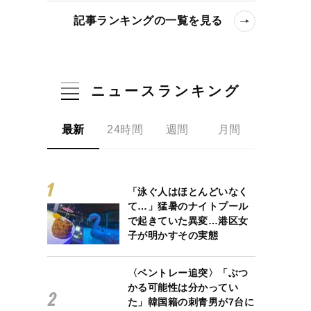
記事ランキングの一覧を見る
ニュースランキング
最新
24時間
週間
月間
「泳ぐ人はほとんどいなく
て…」猛暑のナイトプール
で起きていた異変…港区女
子が明かすその実態
〈ベントレー追突〉「ぶつ
かる可能性は分かってい
た」韓国籍の刺青男が7台に