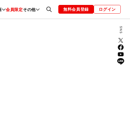
無料会員登録
ログイン
画
会員限定
その他
ファッション
恋愛・結婚
編集部
お知らせ