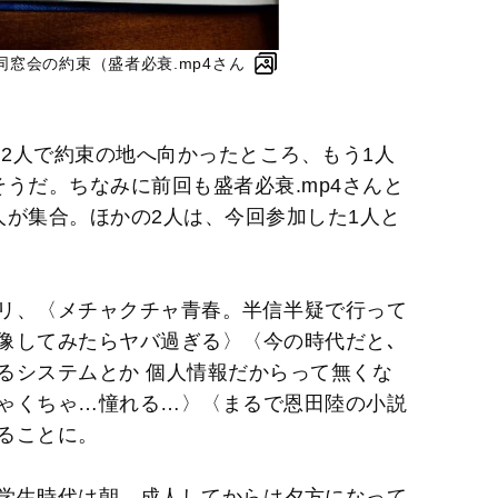
窓会の約束（盛者必衰.mp4さん
と2人で約束の地へ向かったところ、もう1人
うだ。ちなみに前回も盛者必衰.mp4さんと
人が集合。ほかの2人は、今回参加した1人と
リ、〈メチャクチャ青春。半信半疑で行って
像してみたらヤバ過ぎる〉〈今の時代だと､
るシステムとか 個人情報だからって無くな
ゃくちゃ…憧れる…〉〈まるで恩田陸の小説
ることに。
学生時代は朝、成人してからは夕方になって