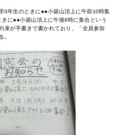
中学3年生のときに●●小築山頂上に午前10時集
のときに●●小築山頂上に午後6時に集合という
約束が手書きで書かれており、「全員参加
る。