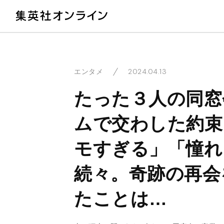
教
2024.04.13
エンタメ
たった３人の同窓
ムで交わした約束
モすぎる」「憧れ
続々。奇跡の再会
たことは…