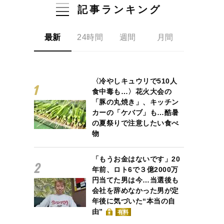
記事ランキング
最新
24時間
週間
月間
〈冷やしキュウリで510人
食中毒も…〉花火大会の
「豚の丸焼き」、キッチン
カーの「ケバブ」も…酷暑
の夏祭りで注意したい食べ
物
「もうお金はないです」20
年前、ロト6で３億2000万
円当てた男は今…当選後も
会社を辞めなかった男が定
年後に気づいた“本当の自
由”
有料