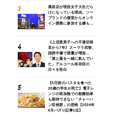
風俗店が現役女子大生だら
けになっている理由。ソー
プランドの個室からオンラ
イン授業に参加する嬢も…
《上沼恵美子への不適切発
言から7年》スーマラ武智、
誹謗中傷で酒量が増加…
「酒と薬を一緒に飲んでい
た」アルコール依存症の
日々を告白
【5日前のパスタを食べた
20歳の学生が死亡】電子レ
ンジの再加熱での殺菌効果
も期待できない「チャーハ
ン症候群」の恐怖【2026年
6月バズり記事1位】