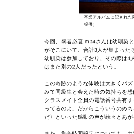
卒業アルバムに記された同
提供）
今回、盛者必衰.mp4さんは幼馴染
がそこにいて、合計3人が集まったそ
幼馴染は参加しており、その際は4
はまた別の2人だったという。
この奇跡のような体験は大きくバズ
みて同級生と会えた時の気持ちを想
クラスメイト全員の電話番号共有す
ってるのよ。だからこういうのめち
だ〉といった感動の声が続々とあが
また、集合時間設定についても、中