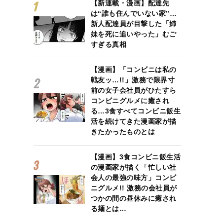
【新連載・漫画】配達先
は“誰も住んでいない家”…
新人配達員が目撃した「姉
妹を死に追いやった」むご
すぎる真相
【漫画】「コンビニは私の
戦友ッ…!!」激務で限界寸
前の女子会社員がひたすら
コンビニグルメに癒され
る…3食すべてコンビニ飯生
活を続けてきた漫画家が描
きたかったものとは
【漫画】3食コンビニ飯生活
の漫画家が描く「忙しい社
会人の最強の味方」コンビ
ニグルメ!! 激務の会社員が
つかの間の昼休みに癒され
る麺とは…