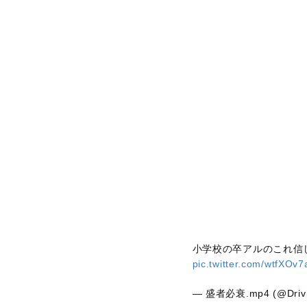
小学校の卒アルのこれ信
pic.twitter.com/wtfXOv
— 盛者必衰.mp4 (@Drivi