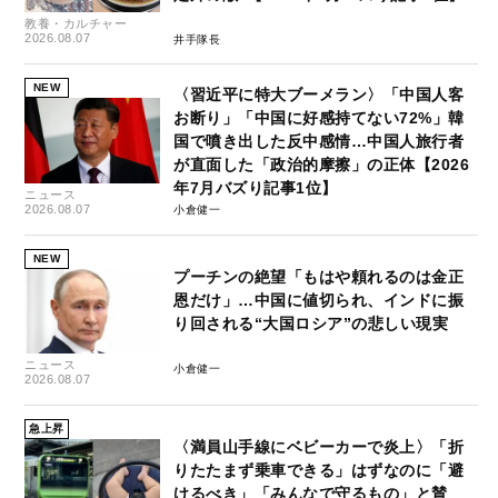
教養・カルチャー
2026.08.07
井手隊長
NEW
〈習近平に特大ブーメラン〉「中国人客
お断り」「中国に好感持てない72%」韓
国で噴き出した反中感情…中国人旅行者
が直面した「政治的摩擦」の正体【2026
年7月バズり記事1位】
ニュース
2026.08.07
小倉健一
NEW
プーチンの絶望「もはや頼れるのは金正
恩だけ」…中国に値切られ、インドに振
り回される“大国ロシア”の悲しい現実
ニュース
小倉健一
2026.08.07
急上昇
〈満員山手線にベビーカーで炎上〉「折
りたたまず乗車できる」はずなのに「避
けるべき」「みんなで守るもの」と賛