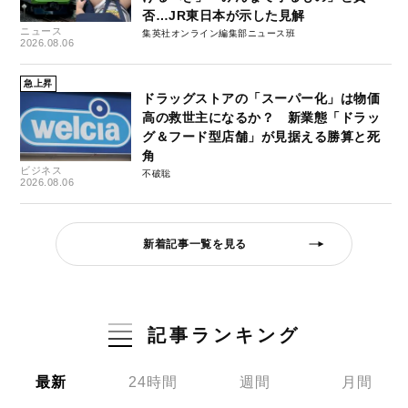
否…JR東日本が示した見解
ニュース
集英社オンライン編集部ニュース班
2026.08.06
急上昇
ドラッグストアの「スーパー化」は物価
高の救世主になるか？ 新業態「ドラッ
グ＆フード型店舗」が見据える勝算と死
角
ビジネス
不破聡
2026.08.06
新着記事一覧を見る
記事ランキング
最新
24時間
週間
月間