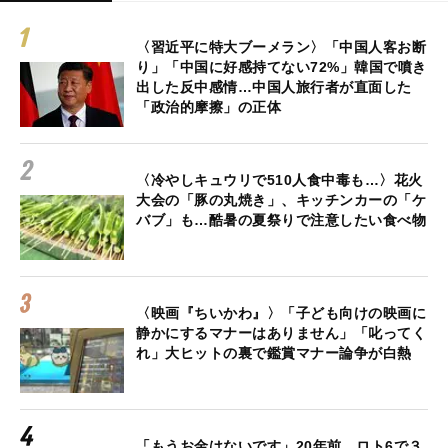
〈習近平に特大ブーメラン〉「中国人客お断
り」「中国に好感持てない72%」韓国で噴き
出した反中感情…中国人旅行者が直面した
「政治的摩擦」の正体
〈冷やしキュウリで510人食中毒も…〉花火
大会の「豚の丸焼き」、キッチンカーの「ケ
バブ」も…酷暑の夏祭りで注意したい食べ物
〈映画『ちいかわ』〉「子ども向けの映画に
静かにするマナーはありません」「叱ってく
れ」大ヒットの裏で鑑賞マナー論争が白熱
「もうお金はないです」20年前、ロト6で３