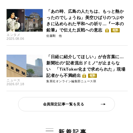
「あの時、広島の人たちは、もっと熱か
ったのでしょうね」美空ひばりのつぶや
きに込められた平和への祈り…『一本の
鉛筆』で伝えた反戦への意志
有料
エンタメ
佐藤剛
2025.08.06
「日経に紹介してほしい」が合言葉に…
新聞社の“記者流出ドミノ”が止まらな
い 「TikToker化まで求められた」現場
記者から不満続出
有料
ニュース
集英社オンライン編集部ニュース班
2026.07.18
会員限定記事一覧を見る
新着記事