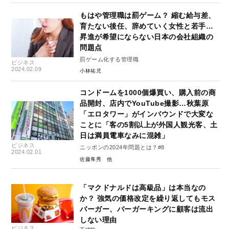
もはや管理職は罰ゲーム？ 縮む給与差、
育たない後任、辞めていく女性と若手…
昇進が希望にならない日本の会社組織の
問題点
罰ゲーム化する管理職
ビジネス
2024.02.09
小林祐児
コンドームを1000個爆買い、購入前の商
品開封、店内でYouTube撮影…秋葉原
「エロタワー」がインバウンドで大変な
ことに「客の5割以上が外国人観光客、土
日は満員電車なみに混雑」
ビジネス
ニッポンの2024年問題とは？#8
2024.02.01
佐藤隼秀
「マクドナルドは高級品」は本当なの
か？ 強気の価格改定を繰り返してもモス
バーガー、バーガーキングに顧客は流出
しない理由
ビジネス