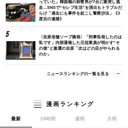
っていた」韓国籍の刺青男が7台に衝突し逃
走…SNSで“セレブ生活”を演出もトラブルだ
らけ「過去にも事件を起こし警察沙汰」《3
度目の逮捕》
〈吉原老舗ソープ摘発〉「刑事告発したのは
私です」内部通報した元従業員が明かす“そ
の後”と激震の吉原「次はどの店がやられる
のか」
ニュースランキングの一覧を見る
漫画ランキング
最新
24時間
週間
月間