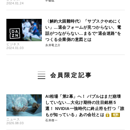
不破聡
2024.01.24
〈解約大困難時代〉「サブスクやめにく
い」…退会フォームが見つからない、電
話がつながらない…まるで“退会迷路”を
つくる企業側の意図とは
ビジネス
永井竜之介
2024.01.03
会員限定記事
AI相場「第2幕」へ！ バブルはまだ崩壊
していない…大化け期待の注目銘柄５
選！ NVIDIA一強時代に終止符を打つ「誰
もが知っている」あの会社とは
有料
ニュース
石井僚一
2026.08.03