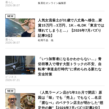
暮らし
集英社オンライン編集部
2026.08.07
NEW
人気女流雀士が31歳で八丈島へ移住…家
賃15万円→3万円、1K→4LDK「東京では
壊れてしまうと…」【2026年7月バズり
記事3位】
暮らし
松岡千晶
2026.08.07
「いつ加害者になるかわからない…」青
切符導入で増す大型トラックの不安、自
転車“車道走行時代”に求められる新たな
安全対策
ビジネス
2026.07.21
NEW
〈人気ラーメン店が1年3カ月で閉店〉原
因は「味」でも「売上」でもなく…名店
「渡なべ」のベテラン店主が明かした“想
定外の敵”【2026年7月バズり記事2位】