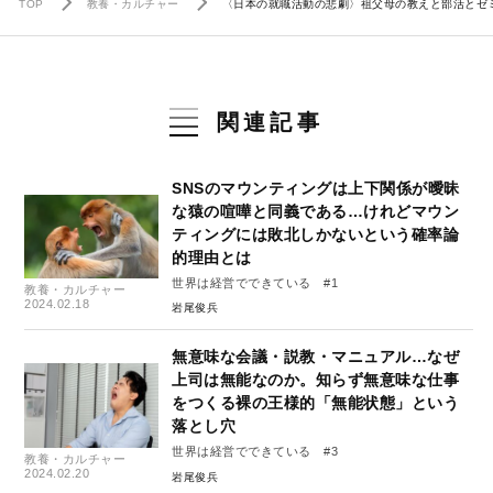
TOP
教養・カルチャー
〈日本の就職活動の悲劇〉祖父母の教えと部活とゼ
関連記事
SNSのマウンティングは上下関係が曖昧
な猿の喧嘩と同義である…けれどマウン
ティングには敗北しかないという確率論
的理由とは
世界は経営でできている #1
教養・カルチャー
2024.02.18
岩尾俊兵
無意味な会議・説教・マニュアル…なぜ
上司は無能なのか。知らず無意味な仕事
をつくる裸の王様的「無能状態」という
落とし穴
世界は経営でできている #3
教養・カルチャー
2024.02.20
岩尾俊兵