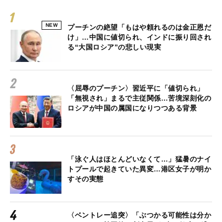
NEW
プーチンの絶望「もはや頼れるのは金正恩だ
け」…中国に値切られ、インドに振り回され
る“大国ロシア”の悲しい現実
〈屈辱のプーチン〉習近平に「値切られ」
「無視され」まるで主従関係…苦境深刻化の
ロシアが中国の属国になりつつある背景
「泳ぐ人はほとんどいなくて…」猛暑のナイ
トプールで起きていた異変…港区女子が明か
すその実態
〈ベントレー追突〉「ぶつかる可能性は分か