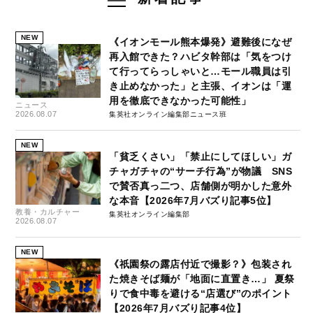
NEW
《イオンモール熊本爆発》避難後になぜ
再入館できた？ハビタ幹部は「気をつけ
て行ってらっしゃいと…モール職員は引
き止めなかった」と主張、イオンは「運
用を徹底できなかった可能性」
ニュース
2026.08.07
集英社オンライン編集部ニュース班
NEW
「貧乏くさい」「禁止にしてほしい」ガ
チャガチャの“サーチ行為”が物議 SNS
で賛否真っ二つ、店舗側が明かした意外
な本音【2026年7月バズり記事5位】
教養・カルチャー
集英社オンライン編集部
2026.08.07
NEW
《祇園祭の露店付近で撮影？》包装され
た焼きそば麺が「地面に直置き…」 夏祭
りで食中毒を避ける“店選び”のポイント
【2026年7月バズり記事4位】