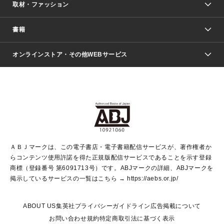
取材・ファッション
少年マンガ
週刊少年ジャンプ
書籍
ファッション・美容
青年マンガ
ジャンプSQ.
Seventeen
週刊ヤングジャンプ
オンラインストア・その他WEBサービス
文芸・文庫・総合
芸能・情報・スポーツ
少女マンガ
Vジャンプ
non-no Web
ヤングジャンプ定期購読デジタル
すばる
Myojo
オンラインストア
りぼん
学芸・ノンフィクション・新書
最強ジャンプ
女性マンガ
@BAILA
ヤンジャン＋
小説すばる
週プレNEWS
マーガレット
集英社OTOコンテンツ
集英社 学芸編集部
少年ジャンプ＋
その他WEBサービス
クッキー
ライトノベル・ノベライズ
MAQUIA ONLINE
となりのヤングジャンプ
集英社 文芸ステーション
週プレ グラジャパ！
別冊マーガレット
SHUEISHA MANGA-ART HERITAGE
集英社 ビジネス書
ゼブラック
ココハナ
SHUEISHA ADNAVI
SPUR.JP
集英社Webマガジン Cobalt
グランドジャンプ
web 集英社文庫
キッズ
web Sportiva
マンガMee
ジャンプキャラクターズストア
集英社新書
ジャンプルーキー！
月刊オフィスユー
ＡＢＪマークは、この電子書店・電子書籍配信サービスが、著作権者か
EDITOR'S LAB
LEE
集英社オレンジ文庫
ウルトラジャンプ
青春と読書
パラスポ＋！
らコンテンツ使用許諾を得た正規版配信サービスであることを示す登録
集英社みらい文庫
リマコミ＋
HAPPY PLUS STORE
集英社新書プラス
ジャンプTOON
商標（登録番号 第6091713号）です。ABJマークの詳細、ABJマークを
Marisol
シフォン文庫
アジア人物史
S-KIDS.LAND
マンガMeets
掲示しているサービスの一覧はこちら →
https://aebs.or.jp/
shueisha vox
よみタイ
S-MANGA
Web éclat
ダッシュエックス文庫
LEEマルシェ
kotoba
集英社ジャンプリミックス
ABOUT US
集英社プライバシーガイドライン
広告掲載について
T JAPAN:The New York Times Style Magazine
JUMP j BOOKS
お問い合わせ
規約
特定商取引法に基づく表示
SHOP Marisol
e!集英社
集英社コミック文庫