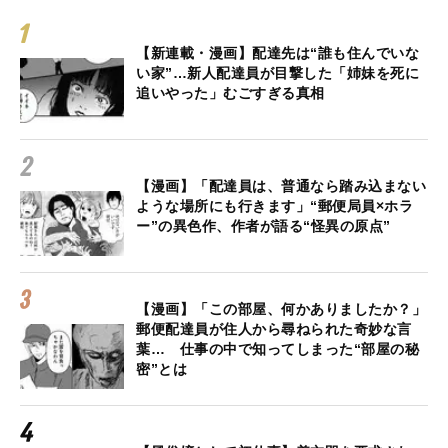
【新連載・漫画】配達先は“誰も住んでいな
い家”…新人配達員が目撃した「姉妹を死に
追いやった」むごすぎる真相
【漫画】「配達員は、普通なら踏み込まない
ような場所にも行きます」“郵便局員×ホラ
ー”の異色作、作者が語る“怪異の原点”
【漫画】「この部屋、何かありましたか？」
郵便配達員が住人から尋ねられた奇妙な言
葉… 仕事の中で知ってしまった“部屋の秘
密”とは