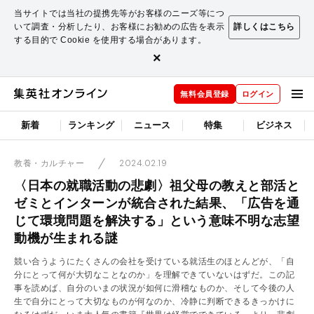
当サイトでは当社の提携先等がお客様のニーズ等につ
いて調査・分析したり、お客様にお勧めの広告を表示
詳しくはこちら
する目的で Cookie を使用する場合があります。
×
無料会員登録
ログイン
新着
ランキング
ニュース
特集
ビジネス
2024.02.19
教養・カルチャー
〈日本の就職活動の悲劇〉祖父母の教えと部活と
ゼミとインターンが統合された結果、「広告を通
じて環境問題を解決する」という意味不明な志望
動機が生まれる謎
競い合うようにたくさんの会社を受けている就活生のほとんどが、「自
分にとって何が大切なことなのか」を理解できていないはずだ。この記
事を読めば、自分のいまの状況が如何に滑稽なものか、そして今後の人
生で自分にとって大切なものが何なのか、冷静に判断できるきっかけに