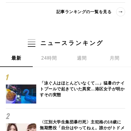
記事ランキングの一覧を見る
ニュースランキング
最新
24時間
週間
月間
「泳ぐ人はほとんどいなくて…」猛暑のナイ
トプールで起きていた異変…港区女子が明か
すその実態
〈江別大学生集団暴行死〉主犯格の18歳に
無期懲役「自分はやってねぇ。誰かがトドメ