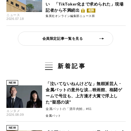
い 「TikToker化まで求められた」現場
記者から不満続出
有料
ニュース
集英社オンライン編集部ニュース班
2026.07.18
会員限定記事一覧を見る
新着記事
NEW
「泣いてないねんけどな」無頼派芸人・
金属バットの意外な涙…映画館、格闘ゲ
ームで号泣も、上方漫才大賞で浮上し
た“疑惑の涙”
金属バットの「酒辛肉鮪」#61
エンタメ
2026.08.09
金属バット
NEW