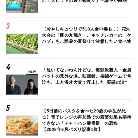
れ」大ヒットの裏で鑑賞マナー論争が白熱
〈冷やしキュウリで510人食中毒も…〉花火
大会の「豚の丸焼き」、キッチンカーの「ケ
バブ」も…酷暑の夏祭りで注意したい食べ物
「泣いてないねんけどな」無頼派芸人・金属
NEW
バットの意外な涙…映画館、格闘ゲームで号
泣も、上方漫才大賞で浮上した“疑惑の涙”
【5日前のパスタを食べた20歳の学生が死
亡】電子レンジの再加熱での殺菌効果も期待
できない「チャーハン症候群」の恐怖
【2026年6月バズり記事1位】