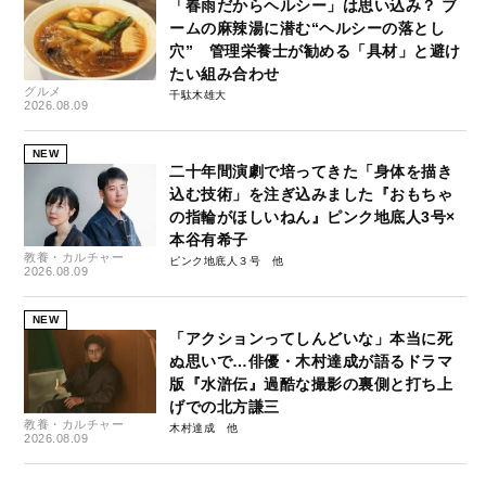
「春雨だからヘルシー」は思い込み？ ブ
ームの麻辣湯に潜む“ヘルシーの落とし
穴” 管理栄養士が勧める「具材」と避け
たい組み合わせ
グルメ
千駄木雄大
2026.08.09
NEW
二十年間演劇で培ってきた「身体を描き
込む技術」を注ぎ込みました『おもちゃ
の指輪がほしいねん』ピンク地底人3号×
本谷有希子
教養・カルチャー
ピンク地底人３号
2026.08.09
NEW
「アクションってしんどいな」本当に死
ぬ思いで…俳優・木村達成が語るドラマ
版『水滸伝』過酷な撮影の裏側と打ち上
げでの北方謙三
教養・カルチャー
木村達成
2026.08.09