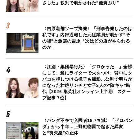
さした」裁判で明かされた“他責ぶり”
〈吉原老舗ソープ摘発〉「刑事告発したのは
私です」内部通報した元従業員が明かす“そ
の後”と激震の吉原「次はどの店がやられる
のか」
〈江別・集団暴行死〉「グロかった…」全裸
にして、髪にライターで火をつけ、背中にタ
バコを押しつける様子も撮影…公判で明らか
になった壮絶リンチと女子2人の“陰キャ”時
代【2026 集英社オンライン上半期 スクー
プ記事 7位】
〈パンダ不在で入園者18.7％減〉「ゼロパン
ダ」から半年…上野動物園で起きた異変
と“喪失感”の正体