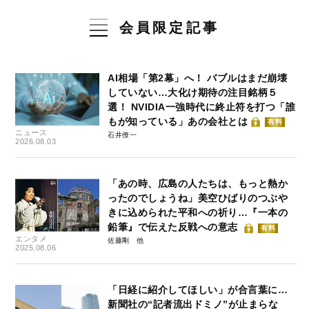
会員限定記事
AI相場「第2幕」へ！ バブルはまだ崩壊
していない…大化け期待の注目銘柄５
選！ NVIDIA一強時代に終止符を打つ「誰
もが知っている」あの会社とは
有料
ニュース
石井僚一
2026.08.03
「あの時、広島の人たちは、もっと熱か
ったのでしょうね」美空ひばりのつぶや
きに込められた平和への祈り…『一本の
鉛筆』で伝えた反戦への意志
有料
エンタメ
佐藤剛
2025.08.06
「日経に紹介してほしい」が合言葉に…
新聞社の“記者流出ドミノ”が止まらな