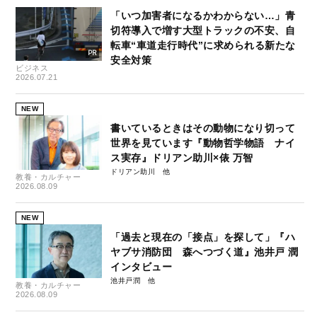
「いつ加害者になるかわからない…」青
切符導入で増す大型トラックの不安、自
転車“車道走行時代”に求められる新たな
安全対策
ビジネス
2026.07.21
NEW
書いているときはその動物になり切って
世界を見ています『動物哲学物語 ナイ
ス実存』ドリアン助川×俵 万智
ドリアン助川
教養・カルチャー
2026.08.09
NEW
「過去と現在の「接点」を探して」『ハ
ヤブサ消防団 森へつづく道』池井戸 潤
インタビュー
池井戸潤
教養・カルチャー
2026.08.09