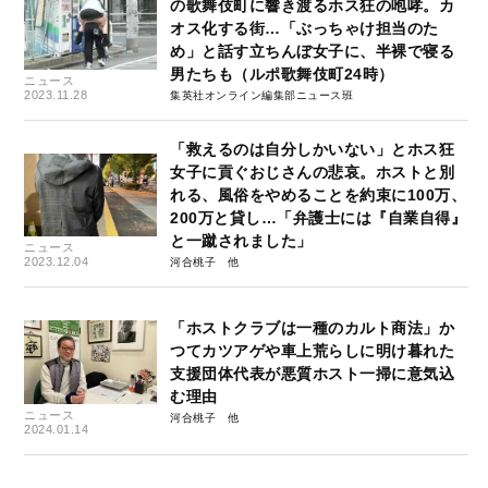
の歌舞伎町に響き渡るホス狂の咆哮。カ
オス化する街…「ぶっちゃけ担当のた
め」と話す立ちんぼ女子に、半裸で寝る
男たちも（ルポ歌舞伎町24時）
ニュース
2023.11.28
集英社オンライン編集部ニュース班
「救えるのは自分しかいない」とホス狂
女子に貢ぐおじさんの悲哀。ホストと別
れる、風俗をやめることを約束に100万、
200万と貸し…「弁護士には『自業自得』
と一蹴されました」
ニュース
2023.12.04
河合桃子
「ホストクラブは一種のカルト商法」か
つてカツアゲや車上荒らしに明け暮れた
支援団体代表が悪質ホスト一掃に意気込
む理由
ニュース
河合桃子
2024.01.14