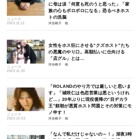
に母は涙「何度も死のうと思った」「家
族の心もボロボロになる」恐るべきホス
トの洗脳
ニュース
2023.11.11
河合桃子
女性をホス狂にさせる“クズホスト”たち
の悪魔のやり口。高額払いに仕向ける
「店グル」とは…
河合桃子
ニュース
2023.11.30
「ROLANDのやり方では厳しいと思いま
す」「城咲仁は色恋営業は悪というけれ
ど…」20年ぶりに現役復帰の“目ヂカラ
王”頼朝が悪質ホスト問題とその対策にモ
ノ申す！
ニュース
2023.12.03
河合桃子
「なんで私だけじゃないの～！」深夜3時