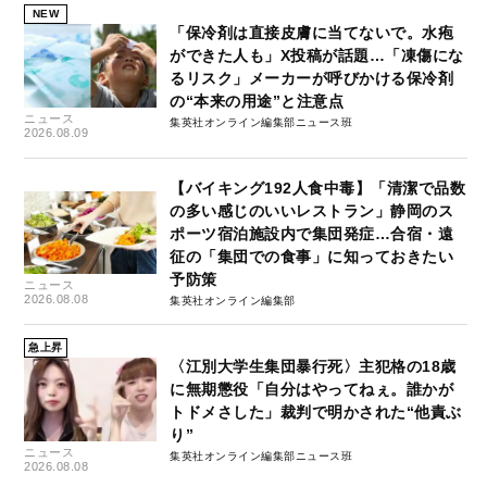
NEW
「保冷剤は直接皮膚に当てないで。水疱
ができた人も」X投稿が話題…「凍傷にな
るリスク」メーカーが呼びかける保冷剤
の“本来の用途”と注意点
ニュース
集英社オンライン編集部ニュース班
2026.08.09
【バイキング192人食中毒】「清潔で品数
の多い感じのいいレストラン」静岡のス
ポーツ宿泊施設内で集団発症…合宿・遠
征の「集団での食事」に知っておきたい
予防策
ニュース
2026.08.08
集英社オンライン編集部
急上昇
〈江別大学生集団暴行死〉主犯格の18歳
に無期懲役「自分はやってねぇ。誰かが
トドメさした」裁判で明かされた“他責ぶ
り”
ニュース
集英社オンライン編集部ニュース班
2026.08.08