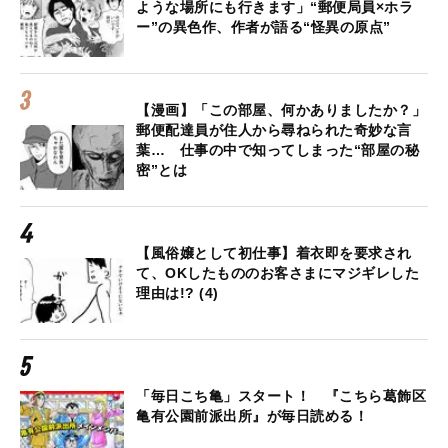
ような場所にも行きます」“郵便局員×ホラ
ー”の異色作、作者が語る“怪異の原点”
【漫画】「この部屋、何かありましたか？」
郵便配達員が住人から尋ねられた奇妙な言
葉… 仕事の中で知ってしまった“部屋の秘
密”とは
【風俗嬢として初仕事】着衣即を要求され
て、OKしたもののお客さまにマジギレした
理由は!? (4)
「毎日こち亀」スタート！ 『こちら葛飾区
亀有公園前派出所』が毎日読める！