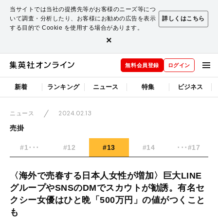
当サイトでは当社の提携先等がお客様のニーズ等につ
いて調査・分析したり、お客様にお勧めの広告を表示
詳しくはこちら
する目的で Cookie を使用する場合があります。
×
無料会員登録
ログイン
新着
ランキング
ニュース
特集
ビジネス
2024.02.13
ニュース
売掛
#1･･･
#12
#13
#14
･･･#17
〈海外で売春する日本人女性が増加〉巨大LINE
グループやSNSのDMでスカウトが勧誘。有名セ
クシー女優はひと晩「500万円」の値がつくこと
も