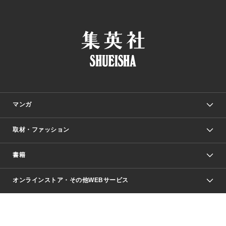
マンガ
取材・ファッション
少年マンガ
週刊少年ジャンプ
書籍
ファッション・美容
青年マンガ
ジャンプSQ.
Seventeen
週刊ヤングジャンプ
オンラインストア・その他WEBサービス
文芸・文庫・総合
芸能・情報・スポーツ
少女マンガ
Vジャンプ
non-no Web
ヤングジャンプ定期購読デジタル
すばる
Myojo
オンラインストア
りぼん
学芸・ノンフィクション・新書
最強ジャンプ
女性マンガ
@BAILA
ヤンジャン＋
小説すばる
週プレNEWS