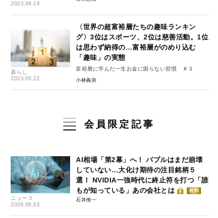
2023.04.19
〈世界の超富裕層たちの趣味ランキン
グ〉3位はスポーツ、2位は慈善活動。1位
は思わず納得の…富裕層がのめり込む
「趣味」の実態
富裕層に学んだ一生お金に困らない習慣 ＃３
暮らし
2023.03.22
小林義崇
会員限定記事
AI相場「第2幕」へ！ バブルはまだ崩壊
していない…大化け期待の注目銘柄５
選！ NVIDIA一強時代に終止符を打つ「誰
もが知っている」あの会社とは
有料
ニュース
石井僚一
2026.08.03