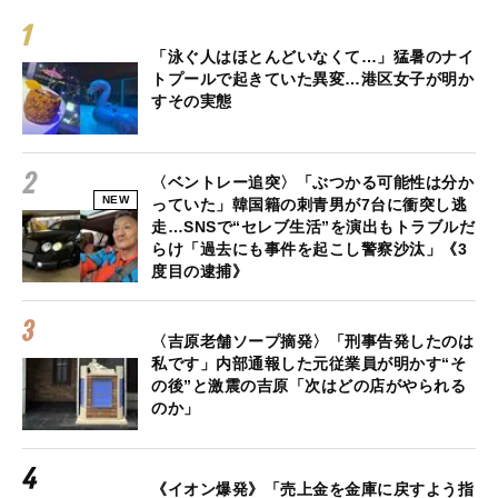
「泳ぐ人はほとんどいなくて…」猛暑のナイ
トプールで起きていた異変…港区女子が明か
すその実態
〈ベントレー追突〉「ぶつかる可能性は分か
NEW
っていた」韓国籍の刺青男が7台に衝突し逃
走…SNSで“セレブ生活”を演出もトラブルだ
らけ「過去にも事件を起こし警察沙汰」《3
度目の逮捕》
〈吉原老舗ソープ摘発〉「刑事告発したのは
私です」内部通報した元従業員が明かす“そ
の後”と激震の吉原「次はどの店がやられる
のか」
《イオン爆発》「売上金を金庫に戻すよう指