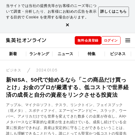
当サイトでは当社の提携先等がお客様のニーズ等につ
いて調査・分析したり、お客様にお勧めの広告を表示
詳しくはこちら
する目的で Cookie を使用する場合があります。
×
無料会員登録
ログイン
新着
ランキング
ニュース
特集
ビジネス
2024.01.05
ビジネス
新NISA、50代で始めるなら「この商品だけ買っ
とけ」お金のプロが厳選する、低コストで世界経
済の成長と自分の資産をリンクさせる投資法
アップル、マイクロソフト、テスラ、リンクトイン、フェイスブック
（現メタ）、スポティファイ、エアービーアンドビー、スラック、ウー
バー。アメリカだけでも世界を変えてきた数多くの企業が存在し、AIや
メタバースなど革新的な産業が生まれ続けている。成長し続けている企
業に投資ができれば、資産は安定的に守ることができるということは、
誰しも理解できることだろう。誰にとっても堅実かつ低コストの投資先