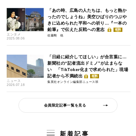
「あの時、広島の人たちは、もっと熱か
ったのでしょうね」美空ひばりのつぶや
きに込められた平和への祈り…『一本の
鉛筆』で伝えた反戦への意志
有料
エンタメ
佐藤剛
2025.08.06
「日経に紹介してほしい」が合言葉に…
新聞社の“記者流出ドミノ”が止まらな
い 「TikToker化まで求められた」現場
記者から不満続出
有料
ニュース
集英社オンライン編集部ニュース班
2026.07.18
会員限定記事一覧を見る
新着記事