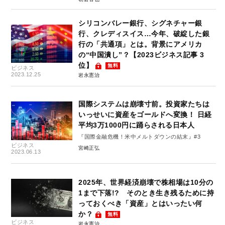
シリコンバレー銀行、シグネチャー銀
行、クレディスイス…今年、破綻した銀
行の「共通項」とは。背景にアメリカ
の“中国潰し”？【2023ビジネス記事 3
位】
無料
ビジネス
2023.12.25
岩永憲治
国際システムは崩壊寸前。投資家たちは
いっせいに資産をゴールドへ変換！ 日経
平均3万1000円に踊らされる日本人
『国際金融危機！米中メルトダウンの結末』#3
ビジネス
宮崎正弘
2023.06.13
2025年、世界経済崩壊で株相場は10分の
1まで下落!? そのとき生き残るために持
っておくべき「資産」とはいったい何
か？
無料
ビジネス
岩永憲治