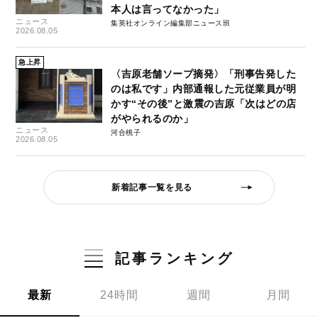
本人は言ってなかった」
ニュース
集英社オンライン編集部ニュース班
2026.08.05
急上昇
〈吉原老舗ソープ摘発〉「刑事告発した
のは私です」内部通報した元従業員が明
かす“その後”と激震の吉原「次はどの店
がやられるのか」
ニュース
河合桃子
2026.08.05
新着記事一覧を見る
記事ランキング
最新
24時間
週間
月間