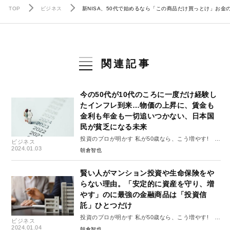
TOP
ビジネス
新NISA、50代で始めるなら「この商品だけ買っとけ」お
関連記事
今の50代が10代のころに一度だけ経験し
たインフレ到来…物価の上昇に、賃金も
金利も年金も一切追いつかない、日本国
民が貧乏になる未来
投資のプロが明かす 私が50歳なら、こう増やす!
ビジネス
#1
2024.01.03
朝倉智也
賢い人がマンション投資や生命保険をや
らない理由。「安定的に資産を守り、増
やす」のに最強の金融商品は「投資信
託」ひとつだけ
投資のプロが明かす 私が50歳なら、こう増やす!
ビジネス
#2
2024.01.04
朝倉智也