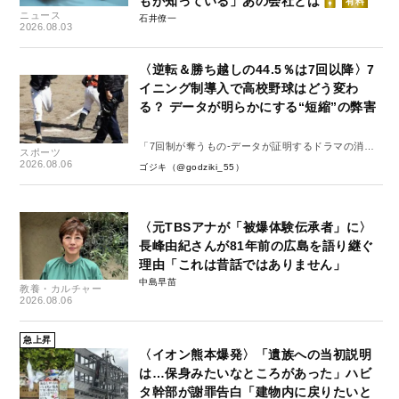
もが知っている」あの会社とは
有料
ニュース
石井僚一
2026.08.03
〈逆転＆勝ち越しの44.5％は7回以降〉7
イニング制導入で高校野球はどう変わ
る？ データが明らかにする“短縮”の弊害
「7回制が奪うもの-データが証明するドラマの消
スポーツ
失-」
2026.08.06
ゴジキ（@godziki_55）
〈元TBSアナが「被爆体験伝承者」に〉
長峰由紀さんが81年前の広島を語り継ぐ
理由「これは昔話ではありません」
中島早苗
教養・カルチャー
2026.08.06
急上昇
〈イオン熊本爆発〉「遺族への当初説明
は…保身みたいなところがあった」ハビ
タ幹部が謝罪告白「建物内に戻りたいと