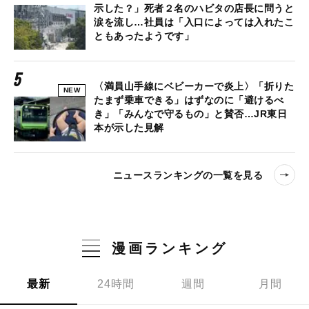
示した？」死者２名のハビタの店長に問うと
涙を流し…社員は「入口によっては入れたこ
ともあったようです」
〈満員山手線にベビーカーで炎上〉「折りた
NEW
たまず乗車できる」はずなのに「避けるべ
き」「みんなで守るもの」と賛否…JR東日
本が示した見解
ニュースランキングの一覧を見る
漫画ランキング
最新
24時間
週間
月間