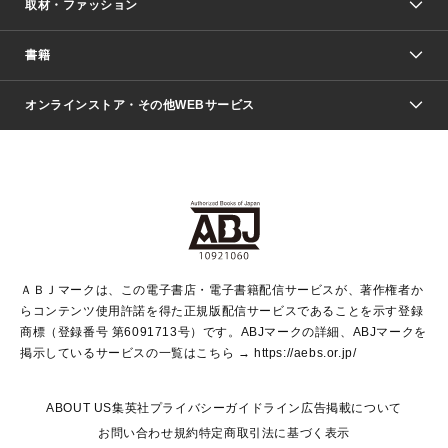
取材・ファッション
少年マンガ
週刊少年ジャンプ
書籍
ファッション・美容
青年マンガ
ジャンプSQ.
Seventeen
週刊ヤングジャンプ
オンラインストア・その他WEBサービス
文芸・文庫・総合
芸能・情報・スポーツ
少女マンガ
Vジャンプ
non-no Web
ヤングジャンプ定期購読デジタル
すばる
Myojo
オンラインストア
りぼん
学芸・ノンフィクション・新書
最強ジャンプ
女性マンガ
@BAILA
ヤンジャン＋
小説すばる
週プレNEWS
マーガレット
集英社OTOコンテンツ
集英社 学芸編集部
少年ジャンプ＋
その他WEBサービス
クッキー
ライトノベル・ノベライズ
MAQUIA ONLINE
となりのヤングジャンプ
集英社 文芸ステーション
週プレ グラジャパ！
別冊マーガレット
SHUEISHA MANGA-ART HERITAGE
集英社 ビジネス書
ゼブラック
ココハナ
SHUEISHA ADNAVI
SPUR.JP
集英社Webマガジン Cobalt
グランドジャンプ
web 集英社文庫
キッズ
web Sportiva
マンガMee
ジャンプキャラクターズストア
集英社新書
ジャンプルーキー！
月刊オフィスユー
ＡＢＪマークは、この電子書店・電子書籍配信サービスが、著作権者か
EDITOR'S LAB
LEE
集英社オレンジ文庫
ウルトラジャンプ
青春と読書
パラスポ＋！
らコンテンツ使用許諾を得た正規版配信サービスであることを示す登録
集英社みらい文庫
リマコミ＋
HAPPY PLUS STORE
集英社新書プラス
ジャンプTOON
商標（登録番号 第6091713号）です。ABJマークの詳細、ABJマークを
Marisol
シフォン文庫
アジア人物史
S-KIDS.LAND
マンガMeets
掲示しているサービスの一覧はこちら →
https://aebs.or.jp/
shueisha vox
よみタイ
S-MANGA
Web éclat
ダッシュエックス文庫
LEEマルシェ
kotoba
集英社ジャンプリミックス
ABOUT US
集英社プライバシーガイドライン
広告掲載について
T JAPAN:The New York Times Style Magazine
JUMP j BOOKS
お問い合わせ
規約
特定商取引法に基づく表示
SHOP Marisol
e!集英社
集英社コミック文庫