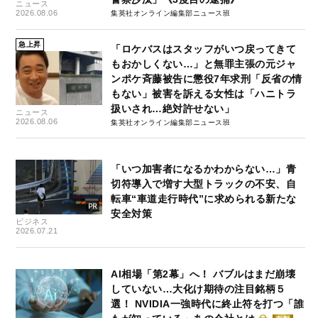
ニュース
2026.08.06
集英社オンライン編集部ニュース班
急上昇
「ロケバスはスタッフがいつ戻ってきて
もおかしくない…」と無罪主張の元ジャ
ンポケ斉藤被告に懲役7年求刑「反省の情
もない」被害を訴える女性は「ハニトラ
扱いされ…絶対許せない」
ニュース
2026.08.06
集英社オンライン編集部ニュース班
「いつ加害者になるかわからない…」青
切符導入で増す大型トラックの不安、自
転車“車道走行時代”に求められる新たな
安全対策
ビジネス
2026.07.21
AI相場「第2幕」へ！ バブルはまだ崩壊
していない…大化け期待の注目銘柄５
選！ NVIDIA一強時代に終止符を打つ「誰