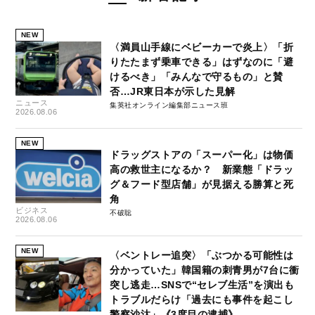
NEW
〈満員山手線にベビーカーで炎上〉「折
りたたまず乗車できる」はずなのに「避
けるべき」「みんなで守るもの」と賛
否…JR東日本が示した見解
ニュース
集英社オンライン編集部ニュース班
2026.08.06
NEW
ドラッグストアの「スーパー化」は物価
高の救世主になるか？ 新業態「ドラッ
グ＆フード型店舗」が見据える勝算と死
角
ビジネス
不破聡
2026.08.06
NEW
〈ベントレー追突〉「ぶつかる可能性は
分かっていた」韓国籍の刺青男が7台に衝
突し逃走…SNSで“セレブ生活”を演出も
トラブルだらけ「過去にも事件を起こし
警察沙汰」《3度目の逮捕》