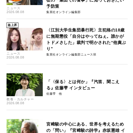
予防策
ニュース
2026.08.08
集英社オンライン編集部
急上昇
〈江別大学生集団暴行死〉主犯格の18歳
に無期懲役「自分はやってねぇ。誰かが
トドメさした」裁判で明かされた“他責ぶ
り”
ニュース
集英社オンライン編集部ニュース班
2026.08.08
「〈保る〉とは何か」『汽笛、聞こえ
る』佐藤雫 インタビュー
佐藤雫
教養・カルチャー
2026.08.08
宮﨑駿の中心にある、世界を考えるため
の「問い」『宮﨑駿の詩学』赤坂憲雄 イ