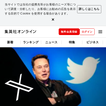
当サイトでは当社の提携先等がお客様のニーズ等につ
いて調査・分析したり、お客様にお勧めの広告を表示
詳しくはこちら
する目的で Cookie を使用する場合があります。
×
無料会員登録
ログイン
新着
ランキング
ニュース
特集
ビジネス