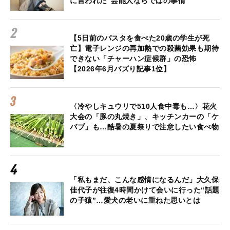
に言われた“芸能人ならではの事情”
【5日前のパスタを食べた20歳の学生が死
亡】電子レンジの再加熱での殺菌効果も期待
できない「チャーハン症候群」の恐怖
【2026年6月バズり記事1位】
〈冷やしキュウリで510人食中毒も…〉花火
大会の「豚の丸焼き」、キッチンカーの「ケ
バブ」も…酷暑の夏祭りで注意したい食べ物
「私もまだ、こんな感情になるんだ」大久保
佳代子が往復4時間かけて会いに行った“話題
の子猿”…愛犬の老いに重ねた思いとは