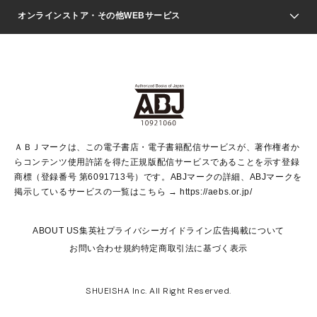
ジャンプSQ.
Seventeen
週刊ヤングジャンプ
オンラインストア・その他WEBサービス
文芸・文庫・総合
芸能・情報・スポーツ
少女マンガ
Vジャンプ
non-no Web
ヤングジャンプ定期購読デジタル
すばる
Myojo
オンラインストア
りぼん
学芸・ノンフィクション・新書
最強ジャンプ
女性マンガ
@BAILA
ヤンジャン＋
小説すばる
週プレNEWS
マーガレット
集英社OTOコンテンツ
集英社 学芸編集部
少年ジャンプ＋
その他WEBサービス
クッキー
ライトノベル・ノベライズ
MAQUIA ONLINE
となりのヤングジャンプ
集英社 文芸ステーション
週プレ グラジャパ！
別冊マーガレット
SHUEISHA MANGA-ART HERITAGE
集英社 ビジネス書
ゼブラック
ココハナ
SHUEISHA ADNAVI
SPUR.JP
集英社Webマガジン Cobalt
グランドジャンプ
web 集英社文庫
キッズ
web Sportiva
マンガMee
ジャンプキャラクターズストア
集英社新書
ジャンプルーキー！
月刊オフィスユー
ＡＢＪマークは、この電子書店・電子書籍配信サービスが、著作権者か
EDITOR'S LAB
LEE
集英社オレンジ文庫
ウルトラジャンプ
青春と読書
パラスポ＋！
らコンテンツ使用許諾を得た正規版配信サービスであることを示す登録
集英社みらい文庫
リマコミ＋
HAPPY PLUS STORE
集英社新書プラス
ジャンプTOON
商標（登録番号 第6091713号）です。ABJマークの詳細、ABJマークを
Marisol
シフォン文庫
アジア人物史
S-KIDS.LAND
マンガMeets
掲示しているサービスの一覧はこちら →
https://aebs.or.jp/
shueisha vox
よみタイ
S-MANGA
Web éclat
ダッシュエックス文庫
LEEマルシェ
kotoba
集英社ジャンプリミックス
ABOUT US
集英社プライバシーガイドライン
広告掲載について
T JAPAN:The New York Times Style Magazine
JUMP j BOOKS
お問い合わせ
規約
特定商取引法に基づく表示
SHOP Marisol
e!集英社
集英社コミック文庫
集英社女性誌ポータル
éclat premium
imidas
MEN'S NON-NO WEB
SHUEISHA Inc. All Right Reserved.
mirabella
UOMO