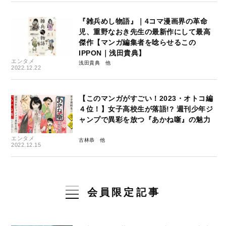
『雑兵めし物語』｜4コマ漫画界の革命
児、重野なおき先生の最新作にして最高
傑作【マンガ編集者を唸らせるこの
IPPON｜浅田貴典】
エンタメ
浅田貴典
2022.12.22
【このマンガがすごい！2023・オトコ編
４位！】女子高校生が落語!? 週刊少年ジ
ャンプで異彩を放つ『あかね噺』の魅力
エンタメ
古林恭
2022.12.15
会員限定記事