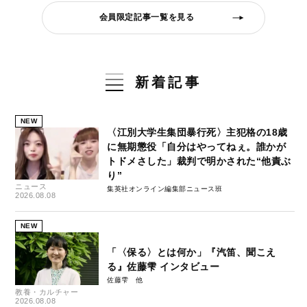
会員限定記事一覧を見る
新着記事
NEW
〈江別大学生集団暴行死〉主犯格の18歳
に無期懲役「自分はやってねぇ。誰かが
トドメさした」裁判で明かされた“他責ぶ
り”
ニュース
集英社オンライン編集部ニュース班
2026.08.08
NEW
「〈保る〉とは何か」『汽笛、聞こえ
る』佐藤雫 インタビュー
佐藤雫
教養・カルチャー
2026.08.08