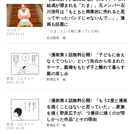
結成が望まれる「たま」。元メンバー石
川浩司は「もともと商業的に売れると思
ってやったバンドじゃないんで…」。漫
画も話題に
エンタメ
「たま」という船に乗っていた#2
2022.12.31
石川浩司
〈漫画第１話無料公開〉「子どもに会え
なくてつらい」という告白から生まれた
テーマ。親権をもたず子と離れて暮らす
親の哀しみ
教養・カルチャー
野原広子
2022.12.29
〈漫画第２話無料公開〉「もう2度と漫画
を描くことはないと思っていた」…家族
を描く野原広子が、“2番目に描くのが苦
しかった作品”とその理由
教養・カルチャー
野原広子
2022.12.29