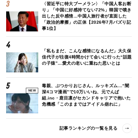
〈習近平に特大ブーメラン〉「中国人客お断
り」「中国に好感持てない72%」韓国で噴き
出した反中感情…中国人旅行者が直面した
「政治的摩擦」の正体【2026年7月バズり記
事1位】
「私もまだ、こんな感情になるんだ」大久保
佳代子が往復4時間かけて会いに行った“話題
の子猿”…愛犬の老いに重ねた思いとは
毒親、ぶつかりおじさん、ルッキズム…“闇
NEW
深4コマ漫画”で10万いいね、元でんぱ
組.inc・鹿目凛がセカンドキャリアで抱いた
危機感「このままではアイドル崩れに」
記事ランキングの一覧を見る