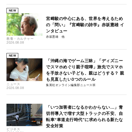
NEW
宮﨑駿の中心にある、世界を考えるため
の「問い」『宮﨑駿の詩学』赤坂憲雄 イ
ンタビュー
赤坂憲雄
教養・カルチャー
2026.08.08
NEW
「沖縄の海でゲーム三昧」「ディズニー
でスマホめぐり親子喧嘩」旅先でスマホ
を手放さない子ども、親はどうする？ 親
も見直したい3つのルール
ニュース
集英社オンライン編集部ニュース班
2026.08.08
「いつ加害者になるかわからない…」青
切符導入で増す大型トラックの不安、自
転車“車道走行時代”に求められる新たな
安全対策
ビジネス