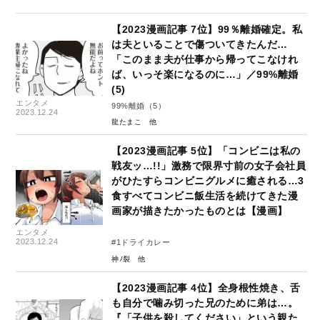
【2023漫画記事 7位】99％離婚確定。私
は夫といることで傷ついてきたんだ…
「このまま夫が仕事から帰ってこなけれ
ば、いっそ楽になるのに…」／99%離婚
(5)
エンタメ
99%離婚（5）
2023.12.24
龍たまこ
【2023漫画記事 5位】「コンビニは私の
戦友ッ…!!」激務で限界寸前の女子会社員
がひたすらコンビニグルメに癒される…3
食すべてコンビニ飯生活を続けてきた漫
画家が描きたかったものとは【漫画】
エンタメ
2023.12.24
#1ドライカレー
神ﾉ裂
【2023漫画記事 4位】全身根性焼き、舌
も自分で噛み切った兄のために弟は…。
『「子供を殺してください」という親た