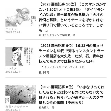
【2023漫画記事 10位】〈このマンガがす
ごい！2024 オトコ編1位〉『ダイヤモン
ドの功罪』担当編集が語る魅力「天才の
苦悩と孤独、というテーマをほかにはな
い切り口で描いているところです。しか
エンタメ
も…」
2023.12.24
週刊ヤングジャンプ編集部
【2023漫画記事 9位】1食33円の箱入り
ラーメンを50円で売るインスタントラー
メン屋開店も大失敗…だが、石川青年は
転んでもタダでは起きなかった(4)
「たま」という船に乗っていた（4）
エンタメ
2023.12.24
石川浩司
【2023漫画記事 8位】「いきなり出くわ
したらヒトとは比べものにならない力で
殺される」狩りバカが過ぎた一人のクマ
撃ち女性の奮闘【漫画あり】
教養・カルチャー
安島薮太
2023.12.24