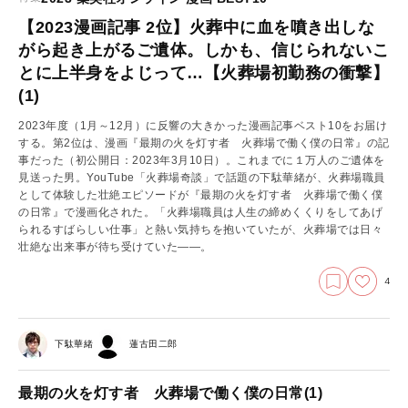
【2023漫画記事 2位】火葬中に血を噴き出しな
がら起き上がるご遺体。しかも、信じられないこ
とに上半身をよじって…【火葬場初勤務の衝撃】
(1)
2023年度（1月～12月）に反響の大きかった漫画記事ベスト10をお届け
する。第2位は、漫画『最期の火を灯す者 火葬場で働く僕の日常』の記
事だった（初公開日：2023年3月10日）。これまでに１万人のご遺体を
見送った男。YouTube「火葬場奇談」で話題の下駄華緒が、火葬場職員
として体験した壮絶エピソードが『最期の火を灯す者 火葬場で働く僕
の日常』で漫画化された。「火葬場職員は人生の締めくくりをしてあげ
られるすばらしい仕事」と熱い気持ちを抱いていたが、火葬場では日々
壮絶な出来事が待ち受けていた――。
4
下駄華緒
蓮古田二郎
最期の火を灯す者 火葬場で働く僕の日常(1)