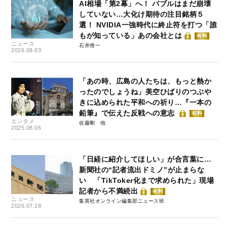
AI相場「第2幕」へ！ バブルはまだ崩壊
していない…大化け期待の注目銘柄５
選！ NVIDIA一強時代に終止符を打つ「誰
もが知っている」あの会社とは
有料
ニュース
石井僚一
2026.08.03
「あの時、広島の人たちは、もっと熱か
ったのでしょうね」美空ひばりのつぶや
きに込められた平和への祈り…『一本の
鉛筆』で伝えた反戦への意志
有料
エンタメ
佐藤剛
2025.08.06
「日経に紹介してほしい」が合言葉に…
新聞社の“記者流出ドミノ”が止まらな
い 「TikToker化まで求められた」現場
記者から不満続出
有料
ニュース
集英社オンライン編集部ニュース班
2026.07.18