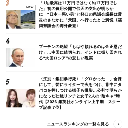
「1泊最高は11万円ではなく約17万円でし
NEW
た」初の費用公開で仰天の支出が明らか
に “日本一悪い男”と軽口の県議会議長は震
災のさなかに「天国」へ行ったとご満悦《福
岡県議会の海外豪遊〉
プーチンの絶望「もはや頼れるのは金正恩だ
け」…中国に値切られ、インドに振り回され
る“大国ロシア”の悲しい現実
〈江別・集団暴行死〉「グロかった…」全裸
にして、髪にライターで火をつけ、背中にタ
バコを押しつける様子も撮影…公判で明らか
になった壮絶リンチと女子2人の“陰キャ”時
代【2026 集英社オンライン上半期 スクー
プ記事 7位】
ニュースランキングの一覧を見る