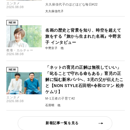
エンタメ
大久保佳代子のほどほどな毎日#22
2026.08.08
大久保佳代子
NEW
名画の歴史と背景を知り、時空を超えて
旅をする『旅から生まれた名画』中野京
子 インタビュー
中野京子
教養・カルチャー
2026.08.08
「ネットの育児の正解は無視していい」
NEW
「叱ることで守れる命もある」育児の正
解に悩む新米パパへ、3児の父が伝えたこ
と【NON STYLE石田明×令和ロマン 松井
ケムリ】
エンタメ
M-1王者の子育て#2
2026.08.08
石田明
新着記事一覧を見る