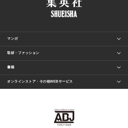
マンガ
取材・ファッション
少年マンガ
週刊少年ジャンプ
書籍
ファッション・美容
青年マンガ
ジャンプSQ.
Seventeen
週刊ヤングジャンプ
オンラインストア・その他WEBサービス
文芸・文庫・総合
芸能・情報・スポーツ
少女マンガ
Vジャンプ
non-no Web
ヤングジャンプ定期購読デジタル
すばる
Myojo
オンラインストア
りぼん
学芸・ノンフィクション・新書
最強ジャンプ
女性マンガ
@BAILA
ヤンジャン＋
小説すばる
週プレNEWS
マーガレット
集英社OTOコンテンツ
集英社 学芸編集部
少年ジャンプ＋
その他WEBサービス
クッキー
ライトノベル・ノベライズ
MAQUIA ONLINE
となりのヤングジャンプ
集英社 文芸ステーション
週プレ グラジャパ！
別冊マーガレット
SHUEISHA MANGA-ART HERITAGE
集英社 ビジネス書
ゼブラック
ココハナ
SHUEISHA ADNAVI
SPUR.JP
集英社Webマガジン Cobalt
グランドジャンプ
web 集英社文庫