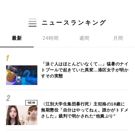
ニュースランキング
最新
24時間
週間
月間
「泳ぐ人はほとんどいなくて…」猛暑のナイ
トプールで起きていた異変…港区女子が明か
すその実態
NEW
〈江別大学生集団暴行死〉主犯格の18歳に
無期懲役「自分はやってねぇ。誰かがトドメ
さした」裁判で明かされた“他責ぶり”