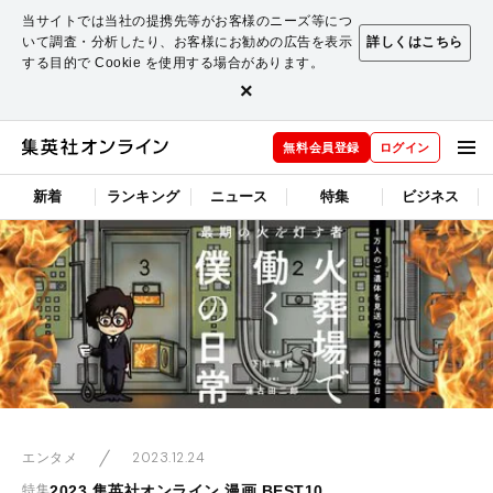
当サイトでは当社の提携先等がお客様のニーズ等につ
いて調査・分析したり、お客様にお勧めの広告を表示
詳しくはこちら
する目的で Cookie を使用する場合があります。
×
無料会員登録
ログイン
新着
ランキング
ニュース
特集
ビジネス
2023.12.24
エンタメ
2023 集英社オンライン 漫画 BEST10
特集