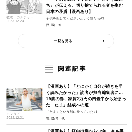
ち』が伝える、切り捨てられる者を生む
日本の矛盾【漫画あり】
教養・カルチャー
子供を殺してくださいという親たち#3
2023.12.24
押川剛
一覧を見る
関連記事
【漫画あり】「とにかく自分が続きを早
く読みたかった」読者が担当編集者に…
19歳の春、家賃2万円の四畳半から始まっ
た「たま」結成への道
「たま」という船に乗っていた#1
エンタメ
2022.12.31
石川浩司
【漫画あり】紅白出場から32年、今も再