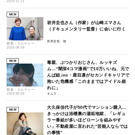
2026.07.21
NEW
岩井圭也さん（作家）が山崎エマさん
（ドキュメンタリー監督）に会いに行く
岩井圭也
教養・カルチャー
2026.08.08
NEW
毒親、ぶつかりおじさん、ルッキズ
ム…“闇深4コマ漫画”で10万いいね、元で
んぱ組.inc・鹿目凛がセカンドキャリアで
抱いた危機感「このままではアイドル崩
れに」
教養・カルチャー
2026.08.08
キムラ
大久保佳代子が50代でマンション購入…
NEW
きっかけは浴槽裏の湯垢地獄、「レギュ
ラー番組が多いほどローンを組みやす
い」不動産屋に言われた“芸能人ならでは
の事情”