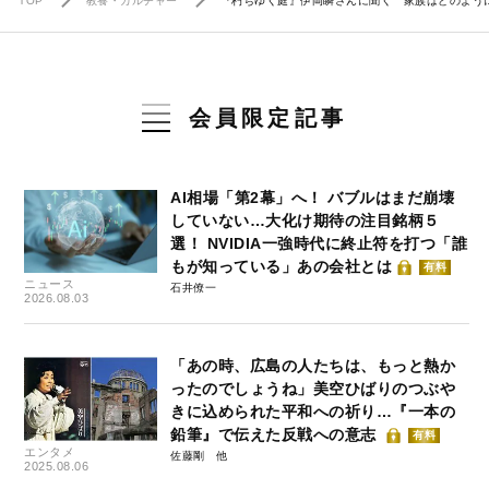
TOP
教養・カルチャー
『朽ちゆく庭』伊岡瞬さんに聞く 家族はどのよう
会員限定記事
AI相場「第2幕」へ！ バブルはまだ崩壊
していない…大化け期待の注目銘柄５
選！ NVIDIA一強時代に終止符を打つ「誰
もが知っている」あの会社とは
有料
ニュース
石井僚一
2026.08.03
「あの時、広島の人たちは、もっと熱か
ったのでしょうね」美空ひばりのつぶや
きに込められた平和への祈り…『一本の
鉛筆』で伝えた反戦への意志
有料
エンタメ
佐藤剛
2025.08.06