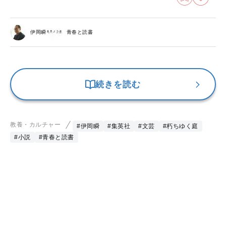
伊岡瞬
青春と読書
続きを読む
教養・カルチャー
#伊岡瞬
#集英社
#文芸
#朽ちゆく庭
#小説
#青春と読書