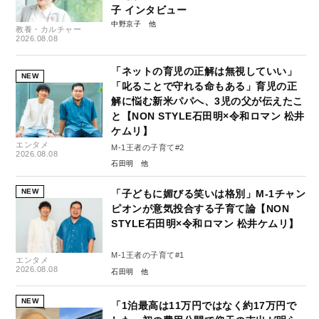
子 インタビュー
中野京子
教養・カルチャー
2026.08.08
「ネットの育児の正解は無視していい」
NEW
「叱ることで守れる命もある」育児の正
解に悩む新米パパへ、3児の父が伝えたこ
と【NON STYLE石田明×令和ロマン 松井
ケムリ】
エンタメ
M-1王者の子育て#2
2026.08.08
石田明
NEW
「子どもに媚びる笑いは格別」M-1チャン
ピオンが意気投合する子育て論【NON
STYLE石田明×令和ロマン 松井ケムリ】
M-1王者の子育て#1
エンタメ
2026.08.08
石田明
NEW
「1泊最高は11万円ではなく約17万円で