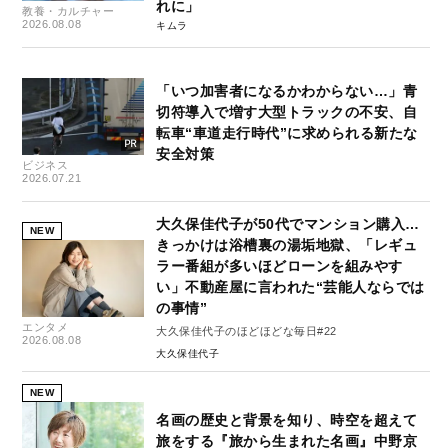
れに」
教養・カルチャー
2026.08.08
キムラ
「いつ加害者になるかわからない…」青
切符導入で増す大型トラックの不安、自
転車“車道走行時代”に求められる新たな
安全対策
ビジネス
2026.07.21
大久保佳代子が50代でマンション購入…
NEW
きっかけは浴槽裏の湯垢地獄、「レギュ
ラー番組が多いほどローンを組みやす
い」不動産屋に言われた“芸能人ならでは
の事情”
エンタメ
大久保佳代子のほどほどな毎日#22
2026.08.08
大久保佳代子
NEW
名画の歴史と背景を知り、時空を超えて
旅をする『旅から生まれた名画』中野京