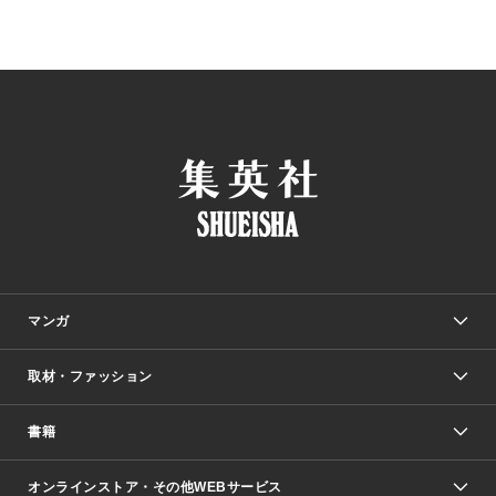
マンガ
取材・ファッション
少年マンガ
週刊少年ジャンプ
書籍
ファッション・美容
青年マンガ
ジャンプSQ.
Seventeen
週刊ヤングジャンプ
オンラインストア・その他WEBサービス
文芸・文庫・総合
芸能・情報・スポーツ