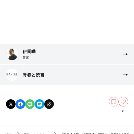
伊岡瞬
作家
青春と読書
0