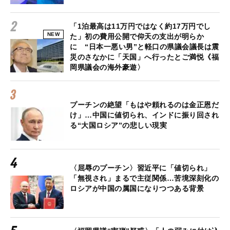
「1泊最高は11万円ではなく約17万円でし
NEW
た」初の費用公開で仰天の支出が明らか
に “日本一悪い男”と軽口の県議会議長は震
災のさなかに「天国」へ行ったとご満悦《福
岡県議会の海外豪遊〉
プーチンの絶望「もはや頼れるのは金正恩だ
け」…中国に値切られ、インドに振り回され
る“大国ロシア”の悲しい現実
〈屈辱のプーチン〉習近平に「値切られ」
「無視され」まるで主従関係…苦境深刻化の
ロシアが中国の属国になりつつある背景