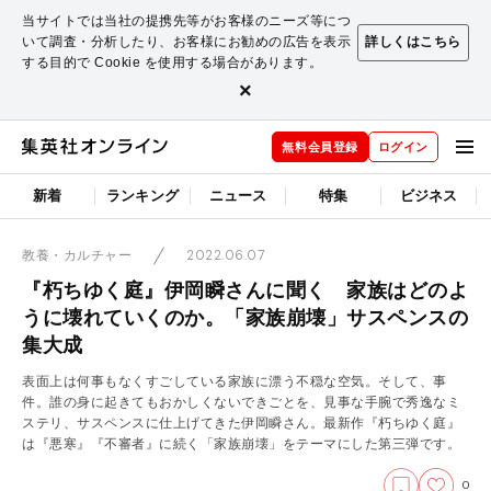
当サイトでは当社の提携先等がお客様のニーズ等につ
いて調査・分析したり、お客様にお勧めの広告を表示
詳しくはこちら
する目的で Cookie を使用する場合があります。
×
無料会員登録
ログイン
新着
ランキング
ニュース
特集
ビジネス
2022.06.07
教養・カルチャー
『朽ちゆく庭』伊岡瞬さんに聞く 家族はどのよ
うに壊れていくのか。「家族崩壊」サスペンスの
集大成
表面上は何事もなくすごしている家族に漂う不穏な空気。そして、事
件。誰の身に起きてもおかしくないできごとを、見事な手腕で秀逸なミ
ステリ、サスペンスに仕上げてきた伊岡瞬さん。最新作『朽ちゆく庭』
は『悪寒』『不審者』に続く「家族崩壊」をテーマにした第三弾です。
0