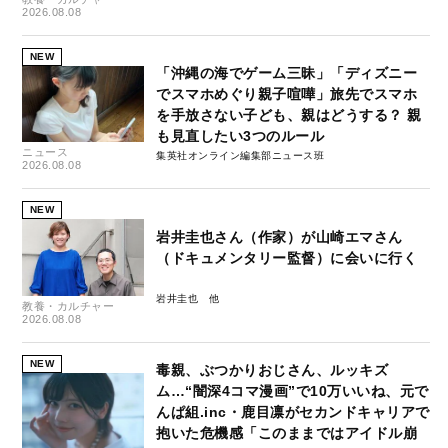
2026.08.08
NEW
「沖縄の海でゲーム三昧」「ディズニー
でスマホめぐり親子喧嘩」旅先でスマホ
を手放さない子ども、親はどうする？ 親
も見直したい3つのルール
ニュース
集英社オンライン編集部ニュース班
2026.08.08
NEW
岩井圭也さん（作家）が山崎エマさん
（ドキュメンタリー監督）に会いに行く
岩井圭也
教養・カルチャー
2026.08.08
NEW
毒親、ぶつかりおじさん、ルッキズ
ム…“闇深4コマ漫画”で10万いいね、元で
んぱ組.inc・鹿目凛がセカンドキャリアで
抱いた危機感「このままではアイドル崩