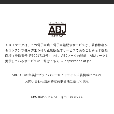
少女マンガ
Vジャンプ
non-no Web
ヤングジャンプ定期購読デジタル
すばる
Myojo
オンラインストア
りぼん
学芸・ノンフィクション・新書
最強ジャンプ
女性マンガ
@BAILA
ヤンジャン＋
小説すばる
週プレNEWS
マーガレット
集英社OTOコンテンツ
集英社 学芸編集部
少年ジャンプ＋
その他WEBサービス
クッキー
ライトノベル・ノベライズ
MAQUIA ONLINE
となりのヤングジャンプ
集英社 文芸ステーション
週プレ グラジャパ！
別冊マーガレット
SHUEISHA MANGA-ART HERITAGE
集英社 ビジネス書
ゼブラック
ココハナ
SHUEISHA ADNAVI
SPUR.JP
集英社Webマガジン Cobalt
グランドジャンプ
web 集英社文庫
キッズ
web Sportiva
マンガMee
ジャンプキャラクターズストア
集英社新書
ジャンプルーキー！
月刊オフィスユー
ＡＢＪマークは、この電子書店・電子書籍配信サービスが、著作権者か
EDITOR'S LAB
LEE
集英社オレンジ文庫
ウルトラジャンプ
青春と読書
パラスポ＋！
らコンテンツ使用許諾を得た正規版配信サービスであることを示す登録
集英社みらい文庫
リマコミ＋
HAPPY PLUS STORE
集英社新書プラス
ジャンプTOON
商標（登録番号 第6091713号）です。ABJマークの詳細、ABJマークを
Marisol
シフォン文庫
アジア人物史
S-KIDS.LAND
マンガMeets
掲示しているサービスの一覧はこちら →
https://aebs.or.jp/
shueisha vox
よみタイ
S-MANGA
Web éclat
ダッシュエックス文庫
LEEマルシェ
kotoba
集英社ジャンプリミックス
ABOUT US
集英社プライバシーガイドライン
広告掲載について
T JAPAN:The New York Times Style Magazine
JUMP j BOOKS
お問い合わせ
規約
特定商取引法に基づく表示
SHOP Marisol
e!集英社
集英社コミック文庫
集英社女性誌ポータル
éclat premium
imidas
MEN'S NON-NO WEB
SHUEISHA Inc. All Right Reserved.
mirabella
UOMO
mirabella homme