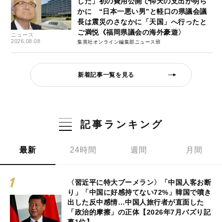
した」初の費用公開で仰天の支出が明ら
かに “日本一悪い男”と軽口の県議会議
長は震災のさなかに「天国」へ行ったと
ご満悦《福岡県議会の海外豪遊〉
ニュース
2026.08.08
集英社オンライン編集部ニュース班
新着記事一覧を見る
記事ランキング
最新
24時間
週間
月間
〈習近平に特大ブーメラン〉「中国人客お断
り」「中国に好感持てない72%」韓国で噴き
出した反中感情…中国人旅行者が直面した
「政治的摩擦」の正体【2026年7月バズり記