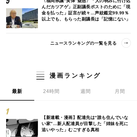
〈福岡県議“実弾”疑惑〉「人の弱みに付け込
んだカツアゲ」正副議長ポストのために「現
金を払った」証言が続々…声紋鑑定99.99％
以上でも、もらった副議長は「記憶にない」
ニュースランキングの一覧を見る
漫画ランキング
最新
24時間
週間
月間
【新連載・漫画】配達先は“誰も住んでいな
い家”…新人配達員が目撃した「姉妹を死に
追いやった」むごすぎる真相