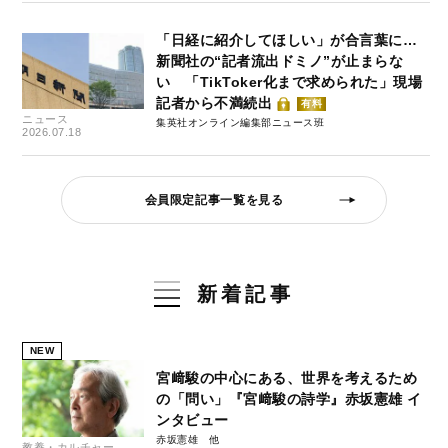
「日経に紹介してほしい」が合言葉に…
新聞社の“記者流出ドミノ”が止まらな
い 「TikToker化まで求められた」現場
記者から不満続出
有料
ニュース
集英社オンライン編集部ニュース班
2026.07.18
会員限定記事一覧を見る
新着記事
NEW
宮﨑駿の中心にある、世界を考えるため
の「問い」『宮﨑駿の詩学』赤坂憲雄 イ
ンタビュー
赤坂憲雄
教養・カルチャー