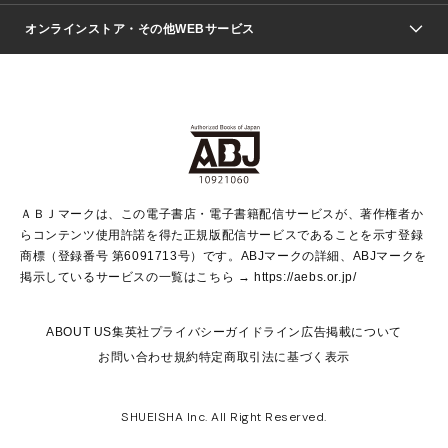
ジャンプSQ.
Seventeen
週刊ヤングジャンプ
オンラインストア・その他WEBサービス
文芸・文庫・総合
芸能・情報・スポーツ
少女マンガ
Vジャンプ
non-no Web
ヤングジャンプ定期購読デジタル
すばる
Myojo
オンラインストア
りぼん
学芸・ノンフィクション・新書
最強ジャンプ
女性マンガ
@BAILA
ヤンジャン＋
小説すばる
週プレNEWS
マーガレット
集英社OTOコンテンツ
集英社 学芸編集部
少年ジャンプ＋
その他WEBサービス
クッキー
ライトノベル・ノベライズ
MAQUIA ONLINE
となりのヤングジャンプ
集英社 文芸ステーション
週プレ グラジャパ！
別冊マーガレット
SHUEISHA MANGA-ART HERITAGE
集英社 ビジネス書
ゼブラック
ココハナ
SHUEISHA ADNAVI
SPUR.JP
集英社Webマガジン Cobalt
グランドジャンプ
web 集英社文庫
キッズ
web Sportiva
マンガMee
ジャンプキャラクターズストア
集英社新書
ジャンプルーキー！
月刊オフィスユー
ＡＢＪマークは、この電子書店・電子書籍配信サービスが、著作権者か
EDITOR'S LAB
LEE
集英社オレンジ文庫
ウルトラジャンプ
青春と読書
パラスポ＋！
らコンテンツ使用許諾を得た正規版配信サービスであることを示す登録
集英社みらい文庫
リマコミ＋
HAPPY PLUS STORE
集英社新書プラス
ジャンプTOON
商標（登録番号 第6091713号）です。ABJマークの詳細、ABJマークを
Marisol
シフォン文庫
アジア人物史
S-KIDS.LAND
マンガMeets
掲示しているサービスの一覧はこちら →
https://aebs.or.jp/
shueisha vox
よみタイ
S-MANGA
Web éclat
ダッシュエックス文庫
LEEマルシェ
kotoba
集英社ジャンプリミックス
ABOUT US
集英社プライバシーガイドライン
広告掲載について
T JAPAN:The New York Times Style Magazine
JUMP j BOOKS
お問い合わせ
規約
特定商取引法に基づく表示
SHOP Marisol
e!集英社
集英社コミック文庫
集英社女性誌ポータル
éclat premium
imidas
MEN'S NON-NO WEB
SHUEISHA Inc. All Right Reserved.
mirabella