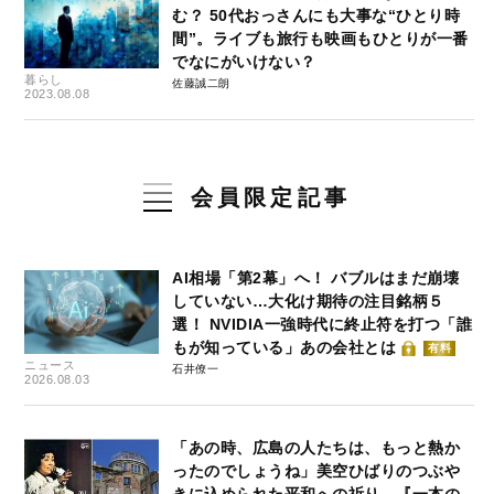
む？ 50代おっさんにも大事な“ひとり時
間”。ライブも旅行も映画もひとりが一番
でなにがいけない？
暮らし
佐藤誠二朗
2023.08.08
会員限定記事
AI相場「第2幕」へ！ バブルはまだ崩壊
していない…大化け期待の注目銘柄５
選！ NVIDIA一強時代に終止符を打つ「誰
もが知っている」あの会社とは
有料
ニュース
石井僚一
2026.08.03
「あの時、広島の人たちは、もっと熱か
ったのでしょうね」美空ひばりのつぶや
きに込められた平和への祈り…『一本の