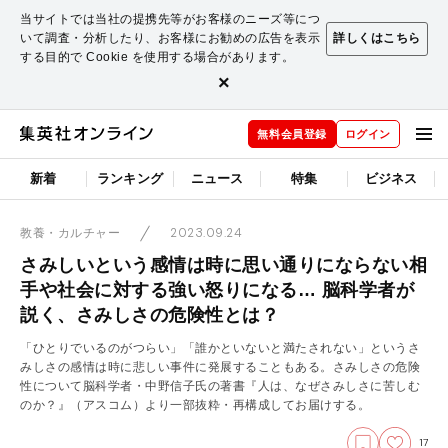
当サイトでは当社の提携先等がお客様のニーズ等につ
いて調査・分析したり、お客様にお勧めの広告を表示
詳しくはこちら
する目的で Cookie を使用する場合があります。
×
無料会員登録
ログイン
新着
ランキング
ニュース
特集
ビジネス
2023.09.24
教養・カルチャー
さみしいという感情は時に思い通りにならない相
手や社会に対する強い怒りになる… 脳科学者が
説く、さみしさの危険性とは？
「ひとりでいるのがつらい」「誰かといないと満たされない」というさ
みしさの感情は時に悲しい事件に発展することもある。さみしさの危険
性について脳科学者・中野信子氏の著書『人は、なぜさみしさに苦しむ
のか？』（アスコム）より一部抜粋・再構成してお届けする。
17