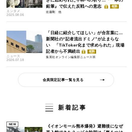
鉛筆』で伝えた反戦への意志
有料
エンタメ
佐藤剛
2025.08.06
「日経に紹介してほしい」が合言葉に…
新聞社の“記者流出ドミノ”が止まらな
い 「TikToker化まで求められた」現場
記者から不満続出
有料
ニュース
集英社オンライン編集部ニュース班
2026.07.18
会員限定記事一覧を見る
新着記事
NEW
《イオンモール熊本爆発》避難後になぜ