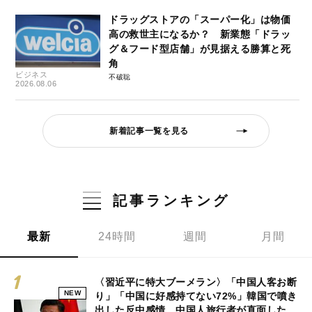
ドラッグストアの「スーパー化」は物価
高の救世主になるか？ 新業態「ドラッ
グ＆フード型店舗」が見据える勝算と死
角
ビジネス
不破聡
2026.08.06
新着記事一覧を見る
記事ランキング
最新
24時間
週間
月間
〈習近平に特大ブーメラン〉「中国人客お断
NEW
り」「中国に好感持てない72%」韓国で噴き
出した反中感情…中国人旅行者が直面した