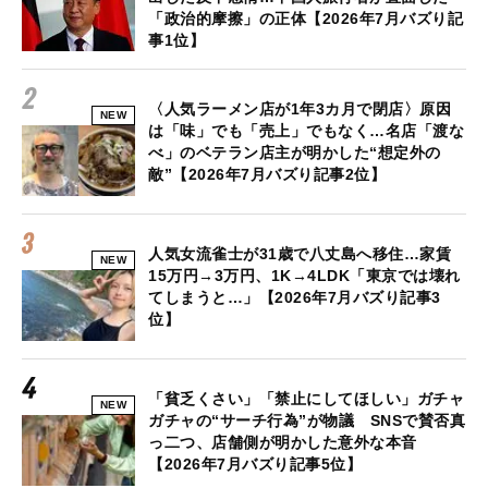
「政治的摩擦」の正体【2026年7月バズり記
事1位】
〈人気ラーメン店が1年3カ月で閉店〉原因
NEW
は「味」でも「売上」でもなく…名店「渡な
べ」のベテラン店主が明かした“想定外の
敵”【2026年7月バズり記事2位】
人気女流雀士が31歳で八丈島へ移住…家賃
NEW
15万円→3万円、1K→4LDK「東京では壊れ
てしまうと…」【2026年7月バズり記事3
位】
「貧乏くさい」「禁止にしてほしい」ガチャ
NEW
ガチャの“サーチ行為”が物議 SNSで賛否真
っ二つ、店舗側が明かした意外な本音
【2026年7月バズり記事5位】