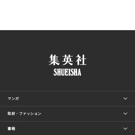
マンガ
取材・ファッション
少年マンガ
週刊少年ジャンプ
書籍
ファッション・美容
青年マンガ