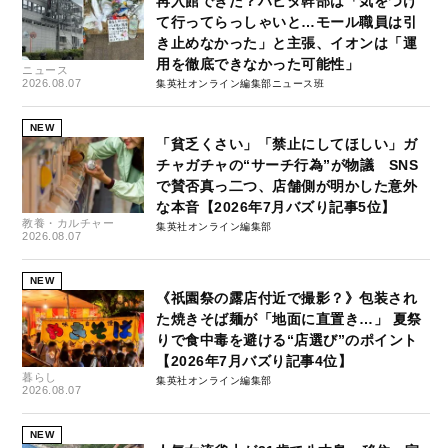
再入館できた？ハビタ幹部は「気をつけ
て行ってらっしゃいと…モール職員は引
き止めなかった」と主張、イオンは「運
用を徹底できなかった可能性」
ニュース
2026.08.07
集英社オンライン編集部ニュース班
NEW
「貧乏くさい」「禁止にしてほしい」ガ
チャガチャの“サーチ行為”が物議 SNS
で賛否真っ二つ、店舗側が明かした意外
な本音【2026年7月バズり記事5位】
教養・カルチャー
集英社オンライン編集部
2026.08.07
NEW
《祇園祭の露店付近で撮影？》包装され
た焼きそば麺が「地面に直置き…」 夏祭
りで食中毒を避ける“店選び”のポイント
【2026年7月バズり記事4位】
暮らし
集英社オンライン編集部
2026.08.07
NEW