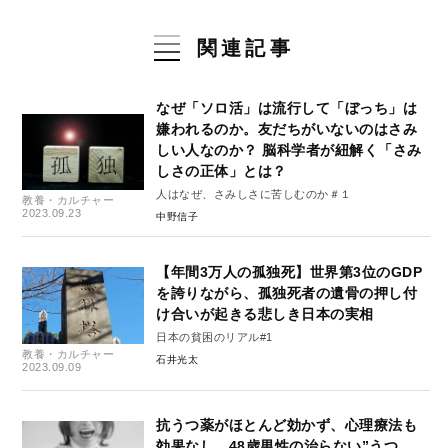
関連記事
なぜ「ソロ活」は流行して「ぼっち」は
嫌われるのか。友だちがいないのはさみ
しい人なのか？ 脳科学者が紐解く「さみ
しさの正体」とは？
人はなぜ、さみしさに苦しむのか＃１
教養・カルチャー
2023.09.23
中野信子
【年間3万人の孤独死】世界第3位のGDP
を誇りながら、孤独死者の遺骨の押し付
け合いが起きる悲しき日本の実相
日本の貧困のリアル#1
教養・カルチャー
石井光太
2023.09.09
抗うつ薬がほとんど効かず、心理療法も
効果なし…48歳男性の治らない”うつ