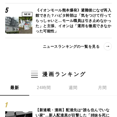
《イオンモール熊本爆発》避難後になぜ再入
NEW
館できた？ハビタ幹部は「気をつけて行って
らっしゃいと…モール職員は引き止めなかっ
た」と主張、イオンは「運用を徹底できなか
った可能性」
ニュースランキングの一覧を見る
漫画ランキング
最新
24時間
週間
月間
【新連載・漫画】配達先は“誰も住んでいな
い家”…新人配達員が目撃した「姉妹を死に