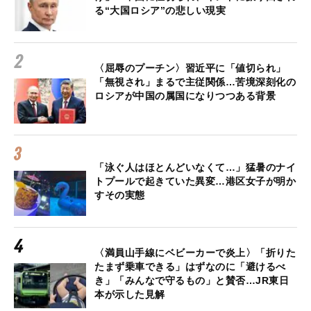
る“大国ロシア”の悲しい現実
〈屈辱のプーチン〉習近平に「値切られ」
「無視され」まるで主従関係…苦境深刻化の
ロシアが中国の属国になりつつある背景
「泳ぐ人はほとんどいなくて…」猛暑のナイ
トプールで起きていた異変…港区女子が明か
すその実態
〈満員山手線にベビーカーで炎上〉「折りた
たまず乗車できる」はずなのに「避けるべ
き」「みんなで守るもの」と賛否…JR東日
本が示した見解