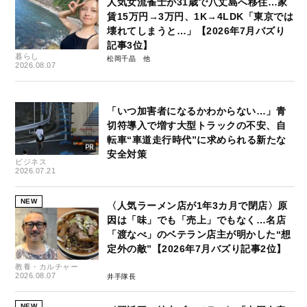
人気女流雀士が31歳で八丈島へ移住…家
賃15万円→3万円、1K→4LDK「東京では
壊れてしまうと…」【2026年7月バズり
記事3位】
暮らし
松岡千晶
2026.08.07
「いつ加害者になるかわからない…」青
切符導入で増す大型トラックの不安、自
転車“車道走行時代”に求められる新たな
安全対策
ビジネス
2026.07.21
NEW
〈人気ラーメン店が1年3カ月で閉店〉原
因は「味」でも「売上」でもなく…名店
「渡なべ」のベテラン店主が明かした“想
定外の敵”【2026年7月バズり記事2位】
教養・カルチャー
2026.08.07
井手隊長
NEW