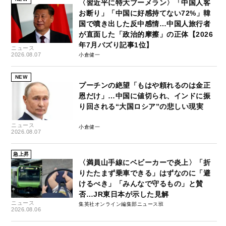
〈習近平に特大ブーメラン〉「中国人客
お断り」「中国に好感持てない72%」韓
国で噴き出した反中感情…中国人旅行者
が直面した「政治的摩擦」の正体【2026
年7月バズり記事1位】
ニュース
2026.08.07
小倉健一
NEW
プーチンの絶望「もはや頼れるのは金正
恩だけ」…中国に値切られ、インドに振
り回される“大国ロシア”の悲しい現実
ニュース
小倉健一
2026.08.07
急上昇
〈満員山手線にベビーカーで炎上〉「折
りたたまず乗車できる」はずなのに「避
けるべき」「みんなで守るもの」と賛
否…JR東日本が示した見解
ニュース
集英社オンライン編集部ニュース班
2026.08.06