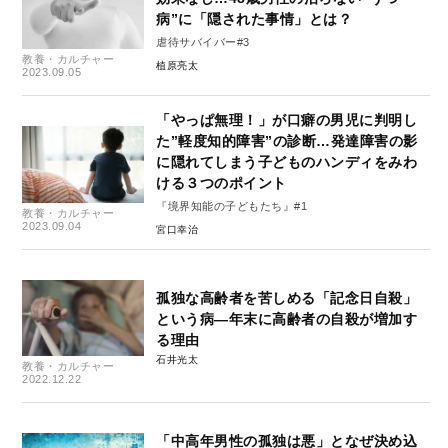
病”に「隠された事情」とは？
虐待サバイバー#3
教養・カルチャー
植原亮太
2023.09.05
「やっぱ無理！」が口癖の男児に判明し
た”軽度知的障害”の診断…発達障害の影
に隠れてしまう子どものハンディをみわ
ける３つのポイント
『境界知能の子どもたち』#1
教養・カルチャー
2023.09.04
宮口幸治
孤独な高齢者を苦しめる「記念日自殺」
という病―年末に高齢者の自殺が増加す
る理由
石井光太
教養・カルチャー
2022.12.22
「中高年男性の孤独は悪」となぜ決め込