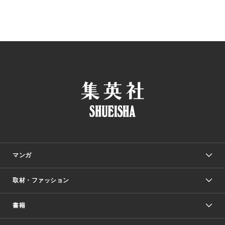
マンガ
取材・ファッション
少年マンガ
週刊少年ジャンプ
書籍
ファッション・美容
青年マンガ
ジャンプSQ.