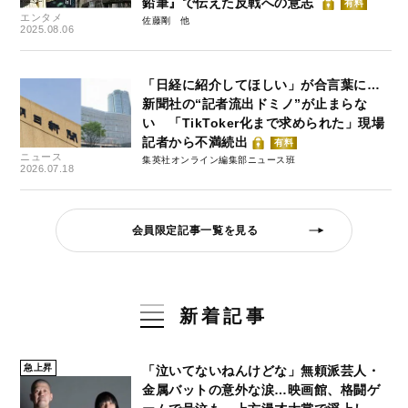
鉛筆』で伝えた反戦への意志
有料
エンタメ
佐藤剛
2025.08.06
「日経に紹介してほしい」が合言葉に…
新聞社の“記者流出ドミノ”が止まらな
い 「TikToker化まで求められた」現場
記者から不満続出
有料
ニュース
集英社オンライン編集部ニュース班
2026.07.18
会員限定記事一覧を見る
新着記事
急上昇
「泣いてないねんけどな」無頼派芸人・
金属バットの意外な涙…映画館、格闘ゲ