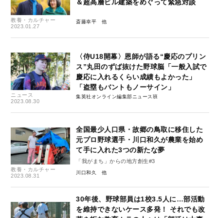
＆超高層ビル建築をめぐって緊急対談
教養・カルチャー
斎藤幸平
2023.01.27
〈侍U18開幕〉恩師が語る“慶応のプリン
ス”丸田のずば抜けた野球脳「一般入試で
慶応に入れるくらい成績もよかった」
「盗塁もバントもノーサイン」
ニュース
集英社オンライン編集部ニュース班
2023.08.30
全国最少人口県・故郷の鳥取に移住した
元プロ野球選手・川口和久が農業を始め
て手に入れた3つの新たな夢
「我がまち」からの地方創生#3
教養・カルチャー
川口和久
2023.08.31
30年後、野球部員は1校3.5人に…部活動
を維持できないケース多発！ それでも改