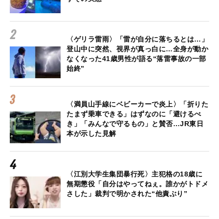
〈ゲリラ雷雨〉「雷が自分に落ちるとは…」
登山中に突然、視界が真っ白に…全身が動か
なくなった41歳男性が語る“落雷事故の一部
始終”
〈満員山手線にベビーカーで炎上〉「折りた
たまず乗車できる」はずなのに「避けるべ
き」「みんなで守るもの」と賛否…JR東日
本が示した見解
〈江別大学生集団暴行死〉主犯格の18歳に
無期懲役「自分はやってねぇ。誰かがトドメ
さした」裁判で明かされた“他責ぶり”