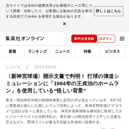
当サイトでは当社の提携先等がお客様のニーズ等につ
いて調査・分析したり、お客様にお勧めの広告を表示
詳しくはこちら
する目的で Cookie を使用する場合があります。
×
無料会員登録
ログイン
新着
ランキング
ニュース
特集
ビジネス
2023.09.09
ニュース
〈新神宮球場〉開示文書で判明！ 打球の弾道シ
ミュレーションに「1964年の王貞治のホームラ
ン」を使用している“怪しい背景”
東京・明治神宮外苑の再開発事業に反対の声が高まっている中、8月7日
に事業者が新たに公開したウェブ回答によって、新神宮野球場の“デタラ
メ”な設計が次々と露呈している。神宮外苑再開発を継続的に取材してき
たジャーナリストの犬飼淳氏が、東京都への開示請求で入手した文書を
交えながら、野球ファンが被る不利益を具体的に指摘する。