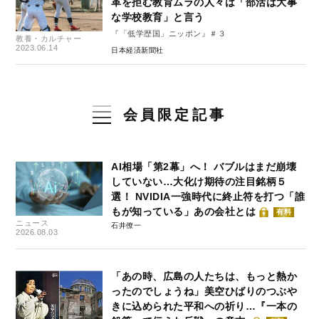
革を拒む教育ムラの人々は「部活は大事
な学校教育」と言う
『「低学歴国」ニッポン』＃３
教養・カルチャー
2023.06.14
日本経済新聞社
会員限定記事
AI相場「第2幕」へ！ バブルはまだ崩壊
していない…大化け期待の注目銘柄５
選！ NVIDIA一強時代に終止符を打つ「誰
もが知っている」あの会社とは
有料
ニュース
石井僚一
2026.08.03
「あの時、広島の人たちは、もっと熱か
ったのでしょうね」美空ひばりのつぶや
きに込められた平和への祈り…『一本の