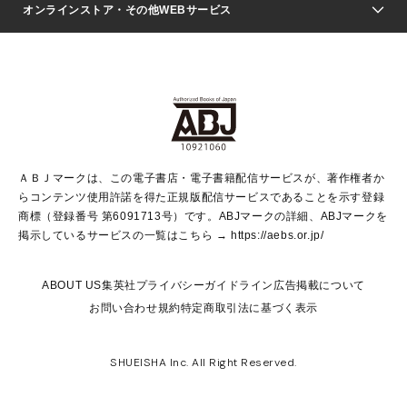
Seventeen
週刊ヤングジャンプ
オンラインストア・その他WEBサービス
文芸・文庫・総合
芸能・情報・スポーツ
少女マンガ
Vジャンプ
non-no Web
ヤングジャンプ定期購読デジタル
すばる
Myojo
オンラインストア
りぼん
学芸・ノンフィクション・新書
最強ジャンプ
女性マンガ
@BAILA
ヤンジャン＋
小説すばる
週プレNEWS
マーガレット
集英社OTOコンテンツ
集英社 学芸編集部
少年ジャンプ＋
その他WEBサービス
クッキー
ライトノベル・ノベライズ
MAQUIA ONLINE
となりのヤングジャンプ
集英社 文芸ステーション
週プレ グラジャパ！
別冊マーガレット
SHUEISHA MANGA-ART HERITAGE
集英社 ビジネス書
ゼブラック
ココハナ
SHUEISHA ADNAVI
SPUR.JP
集英社Webマガジン Cobalt
グランドジャンプ
web 集英社文庫
キッズ
web Sportiva
マンガMee
ジャンプキャラクターズストア
集英社新書
ジャンプルーキー！
月刊オフィスユー
ＡＢＪマークは、この電子書店・電子書籍配信サービスが、著作権者か
EDITOR'S LAB
LEE
集英社オレンジ文庫
ウルトラジャンプ
青春と読書
パラスポ＋！
らコンテンツ使用許諾を得た正規版配信サービスであることを示す登録
集英社みらい文庫
リマコミ＋
HAPPY PLUS STORE
集英社新書プラス
ジャンプTOON
商標（登録番号 第6091713号）です。ABJマークの詳細、ABJマークを
Marisol
シフォン文庫
アジア人物史
S-KIDS.LAND
マンガMeets
掲示しているサービスの一覧はこちら →
https://aebs.or.jp/
shueisha vox
よみタイ
S-MANGA
Web éclat
ダッシュエックス文庫
LEEマルシェ
kotoba
集英社ジャンプリミックス
ABOUT US
集英社プライバシーガイドライン
広告掲載について
T JAPAN:The New York Times Style Magazine
JUMP j BOOKS
お問い合わせ
規約
特定商取引法に基づく表示
SHOP Marisol
e!集英社
集英社コミック文庫
集英社女性誌ポータル
éclat premium
imidas
MEN'S NON-NO WEB
SHUEISHA Inc. All Right Reserved.
mirabella
UOMO