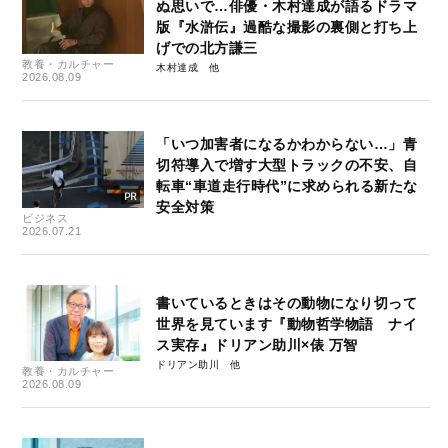
ぬ思いで…俳優・木村達成が語るドラマ
版『水滸伝』過酷な撮影の裏側と打ち上
げでの北方謙三
教養・カルチャー
木村達成
2026.08.09
「いつ加害者になるかわからない…」青
切符導入で増す大型トラックの不安、自
転車“車道走行時代”に求められる新たな
安全対策
ビジネス
2026.07.21
書いているときはその動物になり切って
世界を見ています『動物哲学物語 ナイ
ス実存』ドリアン助川×俵 万智
ドリアン助川
教養・カルチャー
2026.08.09