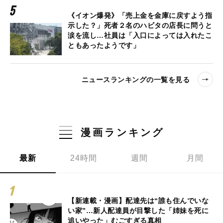
《イオン爆発》「売上金を金庫に戻すよう指
示した？」死者２名のハビタの店長に問うと
涙を流し…社員は「入口によっては入れたこ
ともあったようです」
ニュースランキングの一覧を見る
漫画ランキング
最新
24時間
週間
月間
【新連載・漫画】配達先は“誰も住んでいな
い家”…新人配達員が目撃した「姉妹を死に
追いやった」むごすぎる真相