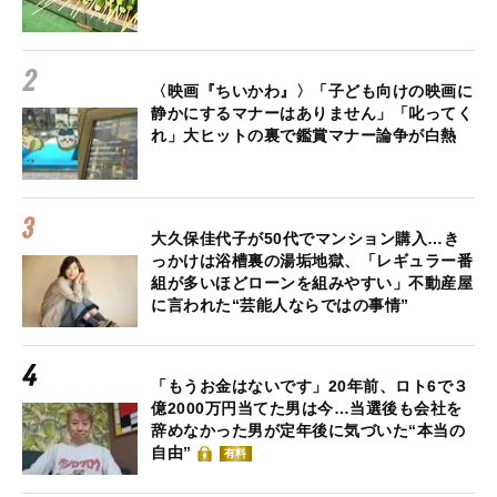
〈映画『ちいかわ』〉「子ども向けの映画に
静かにするマナーはありません」「叱ってく
れ」大ヒットの裏で鑑賞マナー論争が白熱
大久保佳代子が50代でマンション購入…き
っかけは浴槽裏の湯垢地獄、「レギュラー番
組が多いほどローンを組みやすい」不動産屋
に言われた“芸能人ならではの事情”
「もうお金はないです」20年前、ロト6で３
億2000万円当てた男は今…当選後も会社を
辞めなかった男が定年後に気づいた“本当の
自由”
有料