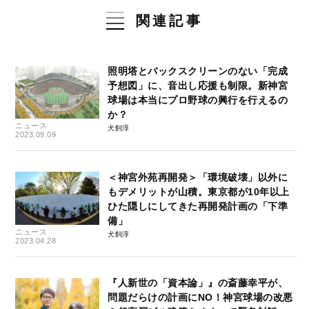
関連記事
照明塔とバックスクリーンのない「完成
予想図」に、音出し応援も制限。新神宮
球場は本当にプロ野球の興行を行えるの
か？
ニュース
犬飼淳
2023.09.09
＜神宮外苑再開発＞「環境破壊」以外に
もデメリットが山積。東京都が10年以上
ひた隠しにしてきた再開発計画の「下準
備」
ニュース
犬飼淳
2023.04.28
『人新世の「資本論」』の斎藤幸平が、
問題だらけの計画にNO！神宮球場の改悪