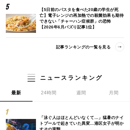
【5日前のパスタを食べた20歳の学生が死
亡】電子レンジの再加熱での殺菌効果も期待
できない「チャーハン症候群」の恐怖
【2026年6月バズり記事1位】
記事ランキングの一覧を見る
ニュースランキング
最新
24時間
週間
月間
「泳ぐ人はほとんどいなくて…」猛暑のナイ
トプールで起きていた異変…港区女子が明か
すその実態