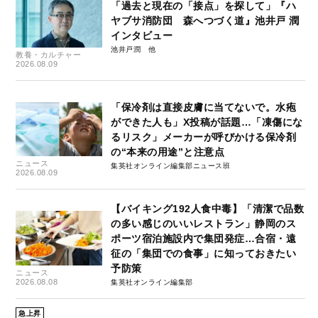
「過去と現在の「接点」を探して」『ハ
ヤブサ消防団 森へつづく道』池井戸 潤
インタビュー
池井戸潤
教養・カルチャー
2026.08.09
「保冷剤は直接皮膚に当てないで。水疱
ができた人も」X投稿が話題…「凍傷にな
るリスク」メーカーが呼びかける保冷剤
の“本来の用途”と注意点
ニュース
集英社オンライン編集部ニュース班
2026.08.09
【バイキング192人食中毒】「清潔で品数
の多い感じのいいレストラン」静岡のス
ポーツ宿泊施設内で集団発症…合宿・遠
征の「集団での食事」に知っておきたい
予防策
ニュース
2026.08.08
集英社オンライン編集部
急上昇