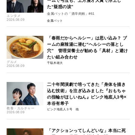
ームで号泣も、上方漫才大賞で浮上し
た“疑惑の涙”
金属バットの「酒辛肉鮪」#61
エンタメ
2026.08.09
金属バット
「春雨だからヘルシー」は思い込み？ ブ
ームの麻辣湯に潜む“ヘルシーの落とし
穴” 管理栄養士が勧める「具材」と避け
たい組み合わせ
グルメ
千駄木雄大
2026.08.09
二十年間演劇で培ってきた「身体を描き
込む技術」を注ぎ込みました『おもちゃ
の指輪がほしいねん』ピンク地底人3号×
本谷有希子
教養・カルチャー
ピンク地底人３号
2026.08.09
「アクションってしんどいな」本当に死