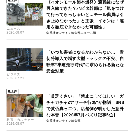
急上昇
《イオンモール熊本爆発》避難後になぜ
再入館できた？ハビタ幹部は「気をつけ
て行ってらっしゃいと…モール職員は引
き止めなかった」と主張、イオンは「運
用を徹底できなかった可能性」
ニュース
2026.08.07
集英社オンライン編集部ニュース班
「いつ加害者になるかわからない…」青
切符導入で増す大型トラックの不安、自
転車“車道走行時代”に求められる新たな
安全対策
ビジネス
2026.07.21
急上昇
「貧乏くさい」「禁止にしてほしい」ガ
チャガチャの“サーチ行為”が物議 SNS
で賛否真っ二つ、店舗側が明かした意外
な本音【2026年7月バズり記事5位】
教養・カルチャー
集英社オンライン編集部
2026.08.07