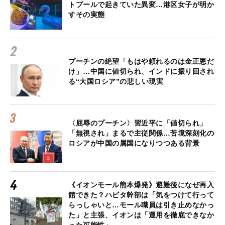
トプールで起きていた異変…港区女子が明か
すその実態
プーチンの絶望「もはや頼れるのは金正恩だ
け」…中国に値切られ、インドに振り回され
る“大国ロシア”の悲しい現実
〈屈辱のプーチン〉習近平に「値切られ」
「無視され」まるで主従関係…苦境深刻化の
ロシアが中国の属国になりつつある背景
《イオンモール熊本爆発》避難後になぜ再入
館できた？ハビタ幹部は「気をつけて行って
らっしゃいと…モール職員は引き止めなかっ
た」と主張、イオンは「運用を徹底できなか