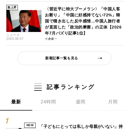
急上昇
〈習近平に特大ブーメラン〉「中国人客
お断り」「中国に好感持てない72%」韓
国で噴き出した反中感情…中国人旅行者
が直面した「政治的摩擦」の正体【2026
年7月バズり記事1位】
ニュース
2026.08.07
小倉健一
新着記事一覧を見る
記事ランキング
最新
24時間
週間
月間
NEW
「子どもにとっては私しか母親がいない」持