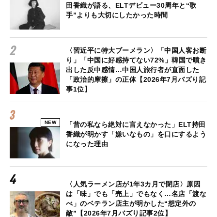
田香織が語る、ELTデビュー30周年と“歌
手”よりも大切にしたかった時間
〈習近平に特大ブーメラン〉「中国人客お断
り」「中国に好感持てない72%」韓国で噴き
出した反中感情…中国人旅行者が直面した
「政治的摩擦」の正体【2026年7月バズり記
事1位】
NEW
「昔の私なら絶対に言えなかった」ELT持田
香織が明かす「嫌いなもの」を口にするよう
になった理由
〈人気ラーメン店が1年3カ月で閉店〉原因
は「味」でも「売上」でもなく…名店「渡な
べ」のベテラン店主が明かした“想定外の
敵”【2026年7月バズり記事2位】