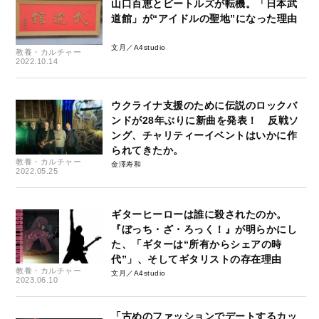
山口百恵とビートルズが転機。「日本武
道館」が“アイドルの聖地”になった理由
文月／A4studio
教養・カルチャー
2022.10.14
ウクライナ支援のために伝説のロックバ
ンドが28年ぶりに新曲を発表！ 反戦ソ
ング、チャリティーイベントはいかに作
られてきたか。
教養・カルチャー
金澤寿和
2022.05.25
ギターヒーローは誰に殺されたのか。
『ぼっち・ざ・ろっく！』が明らかにし
た、「ギターは“所有からシェアの時
代”」、そしてギタリストの存在理由
教養・カルチャー
文月／A4studio
2023.06.10
「古めのファッションでデートするカッ