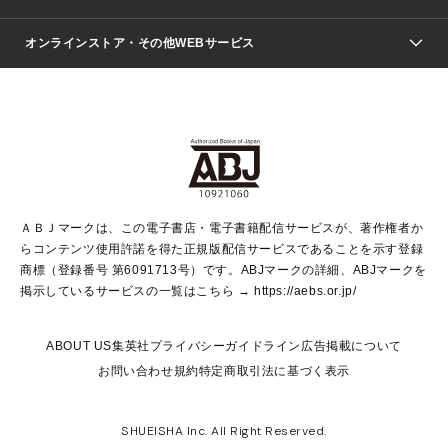
ジャンプSQ.
Seventeen
週刊ヤングジャンプ
オンラインストア・その他WEBサービス
文芸・文庫・総合
芸能・情報・スポーツ
少女マンガ
Vジャンプ
non-no Web
ヤングジャンプ定期購読デジタル
すばる
Myojo
オンラインストア
りぼん
学芸・ノンフィクション・新書
最強ジャンプ
女性マンガ
@BAILA
ヤンジャン＋
小説すばる
週プレNEWS
マーガレット
集英社OTOコンテンツ
集英社 学芸編集部
少年ジャンプ＋
その他WEBサービス
クッキー
ライトノベル・ノベライズ
MAQUIA ONLINE
となりのヤングジャンプ
集英社 文芸ステーション
週プレ グラジャパ！
別冊マーガレット
SHUEISHA MANGA-ART HERITAGE
集英社 ビジネス書
ゼブラック
ココハナ
SHUEISHA ADNAVI
SPUR.JP
集英社Webマガジン Cobalt
グランドジャンプ
web 集英社文庫
キッズ
web Sportiva
マンガMee
ジャンプキャラクターズストア
集英社新書
ジャンプルーキー！
月刊オフィスユー
ＡＢＪマークは、この電子書店・電子書籍配信サービスが、著作権者か
EDITOR'S LAB
LEE
集英社オレンジ文庫
ウルトラジャンプ
青春と読書
パラスポ＋！
らコンテンツ使用許諾を得た正規版配信サービスであることを示す登録
集英社みらい文庫
リマコミ＋
HAPPY PLUS STORE
集英社新書プラス
ジャンプTOON
商標（登録番号 第6091713号）です。ABJマークの詳細、ABJマークを
Marisol
シフォン文庫
アジア人物史
S-KIDS.LAND
マンガMeets
掲示しているサービスの一覧はこちら →
https://aebs.or.jp/
shueisha vox
よみタイ
S-MANGA
Web éclat
ダッシュエックス文庫
LEEマルシェ
kotoba
集英社ジャンプリミックス
ABOUT US
集英社プライバシーガイドライン
広告掲載について
T JAPAN:The New York Times Style Magazine
JUMP j BOOKS
お問い合わせ
規約
特定商取引法に基づく表示
SHOP Marisol
e!集英社
集英社コミック文庫
集英社女性誌ポータル
éclat premium
imidas
MEN'S NON-NO WEB
SHUEISHA Inc. All Right Reserved.