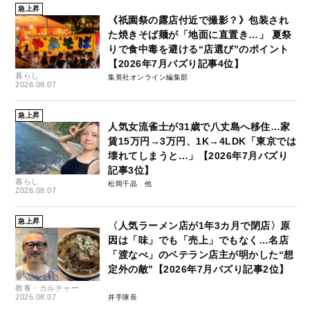
急上昇
《祇園祭の露店付近で撮影？》包装され
た焼きそば麺が「地面に直置き…」 夏祭
りで食中毒を避ける“店選び”のポイント
【2026年7月バズり記事4位】
暮らし
集英社オンライン編集部
2026.08.07
急上昇
人気女流雀士が31歳で八丈島へ移住…家
賃15万円→3万円、1K→4LDK「東京では
壊れてしまうと…」【2026年7月バズり
記事3位】
暮らし
松岡千晶
2026.08.07
急上昇
〈人気ラーメン店が1年3カ月で閉店〉原
因は「味」でも「売上」でもなく…名店
「渡なべ」のベテラン店主が明かした“想
定外の敵”【2026年7月バズり記事2位】
教養・カルチャー
2026.08.07
井手隊長