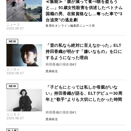
≪飯能≫「腹が減って食べ物を盗もう
と…」91歳女性殺害を供述したベトナム
国籍の男、在留資格なし…奪った車で“3
台追突”の逃走劇
ニュース
集英社オンライン編集部ニュース班
2026.08.07
NEW
「昔の私なら絶対に言えなかった」ELT
持田香織が明かす「嫌いなもの」を口に
するようになった理由
持田香織の現在地#2
エンタメ
黒島暁生
2026.08.07
NEW
「子どもにとっては私しか母親がいな
い」持田香織が語る、ELTデビュー30周
年と“歌手”よりも大切にしたかった時間
持田香織の現在地#1
エンタメ
2026.08.07
黒島暁生