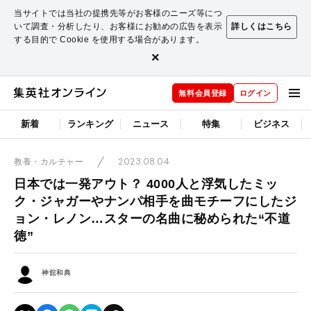
当サイトでは当社の提携先等がお客様のニーズ等につ
いて調査・分析したり、お客様にお勧めの広告を表示
詳しくはこちら
する目的で Cookie を使用する場合があります。
×
無料会員登録
ログイン
新着
ランキング
ニュース
特集
ビジネス
2023.08.04
教養・カルチャー
日本では一発アウト？ 4000人と浮気したミッ
ク・ジャガーやナンパ相手を曲モチーフにしたジ
ョン・レノン…スターの名曲に秘められた“不道
徳”
神舘和典