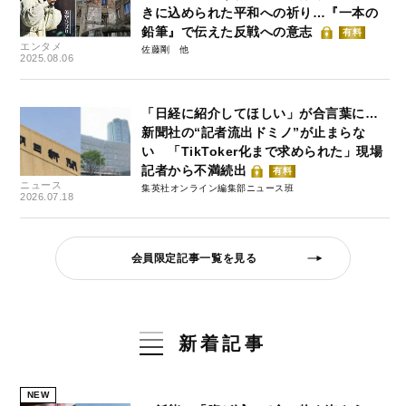
きに込められた平和への祈り…『一本の
鉛筆』で伝えた反戦への意志
有料
エンタメ
佐藤剛
2025.08.06
「日経に紹介してほしい」が合言葉に…
新聞社の“記者流出ドミノ”が止まらな
い 「TikToker化まで求められた」現場
記者から不満続出
有料
ニュース
集英社オンライン編集部ニュース班
2026.07.18
会員限定記事一覧を見る
新着記事
NEW