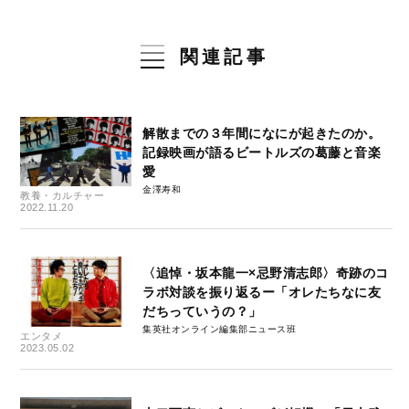
関連記事
解散までの３年間になにが起きたのか。
記録映画が語るビートルズの葛藤と音楽
愛
金澤寿和
教養・カルチャー
2022.11.20
〈追悼・坂本龍一×忌野清志郎〉奇跡のコ
ラボ対談を振り返るー「オレたちなに友
だちっていうの？」
集英社オンライン編集部ニュース班
エンタメ
2023.05.02