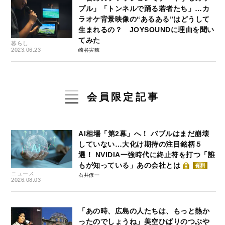
プル」「トンネルで踊る若者たち」…カ
ラオケ背景映像の“あるある”はどうして
生まれるの？ JOYSOUNDに理由を聞い
てみた
暮らし
2023.06.23
崎谷実穂
会員限定記事
AI相場「第2幕」へ！ バブルはまだ崩壊
していない…大化け期待の注目銘柄５
選！ NVIDIA一強時代に終止符を打つ「誰
もが知っている」あの会社とは
有料
ニュース
石井僚一
2026.08.03
「あの時、広島の人たちは、もっと熱か
ったのでしょうね」美空ひばりのつぶや