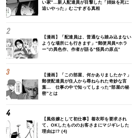
い家”…新人配達員が目撃した「姉妹を死に
追いやった」むごすぎる真相
【漫画】「配達員は、普通なら踏み込まない
ような場所にも行きます」“郵便局員×ホラ
ー”の異色作、作者が語る“怪異の原点”
【漫画】「この部屋、何かありましたか？」
郵便配達員が住人から尋ねられた奇妙な言
葉… 仕事の中で知ってしまった“部屋の秘
密”とは
【風俗嬢として初仕事】着衣即を要求され
て、OKしたもののお客さまにマジギレした
理由は!? (4)