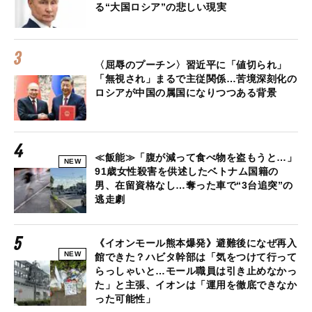
る“大国ロシア”の悲しい現実
〈屈辱のプーチン〉習近平に「値切られ」
「無視され」まるで主従関係…苦境深刻化の
ロシアが中国の属国になりつつある背景
≪飯能≫「腹が減って食べ物を盗もうと…」
NEW
91歳女性殺害を供述したベトナム国籍の
男、在留資格なし…奪った車で“3台追突”の
逃走劇
《イオンモール熊本爆発》避難後になぜ再入
NEW
館できた？ハビタ幹部は「気をつけて行って
らっしゃいと…モール職員は引き止めなかっ
た」と主張、イオンは「運用を徹底できなか
った可能性」