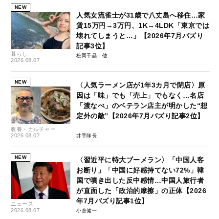
NEW
人気女流雀士が31歳で八丈島へ移住…家
賃15万円→3万円、1K→4LDK「東京では
壊れてしまうと…」【2026年7月バズり
記事3位】
暮らし
松岡千晶
2026.08.07
NEW
〈人気ラーメン店が1年3カ月で閉店〉原
因は「味」でも「売上」でもなく…名店
「渡なべ」のベテラン店主が明かした“想
定外の敵”【2026年7月バズり記事2位】
教養・カルチャー
2026.08.07
井手隊長
NEW
〈習近平に特大ブーメラン〉「中国人客
お断り」「中国に好感持てない72%」韓
国で噴き出した反中感情…中国人旅行者
が直面した「政治的摩擦」の正体【2026
年7月バズり記事1位】
ニュース
2026.08.07
小倉健一