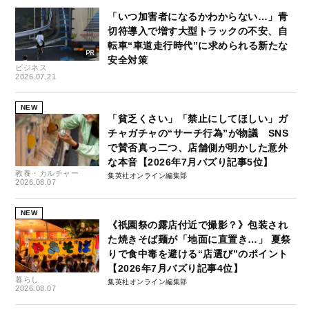
「いつ加害者になるかわからない…」青
切符導入で増す大型トラックの不安、自
転車“車道走行時代”に求められる新たな
安全対策
ビジネス
2026.07.21
NEW
「貧乏くさい」「禁止にしてほしい」ガ
チャガチャの“サーチ行為”が物議 SNS
で賛否真っ二つ、店舗側が明かした意外
な本音【2026年7月バズり記事5位】
教養・カルチャー
集英社オンライン編集部
2026.08.07
NEW
《祇園祭の露店付近で撮影？》包装され
た焼きそば麺が「地面に直置き…」 夏祭
りで食中毒を避ける“店選び”のポイント
【2026年7月バズり記事4位】
暮らし
集英社オンライン編集部
2026.08.07