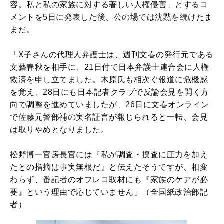
容。私と私の家族に対する著しい人権侵害」とするコ
メントを5日に発表した後、公の場では沈黙を続けたま
まだ。
「X子さんの代理人弁護士は、週刊文春の発行元である
文藝春秋を相手に、21日付で日本弁護士連合会に人権
救済を申し立てました。木原氏も相次ぐ報道に危機感
を覚え、28日にも日本記者クラブで反論会見を開く方
向で調整を進めていましたが、26日に文春オンライン
で佐藤元警部補の実名証言が報じられると一転、会見
は取りやめとなりました。
松野博一官房長官には『私が調査・捜査に圧力を加え
たとの指摘は事実無根だ』と伝えたそうですが、相変
わらず、番記者のオフレコ取材にも『家族のケアが必
要』という理由で応じていません」（全国紙政治部記
者）