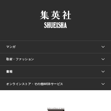
マンガ
取材・ファッション
少年マンガ
週刊少年ジャンプ
書籍
ファッション・美容
青年マンガ
ジャンプSQ.
Seventeen
週刊ヤングジャンプ
オンラインストア・その他WEBサービス
文芸・文庫・総合
芸能・情報・スポーツ
少女マンガ
Vジャンプ
non-no Web
ヤングジャンプ定期購読デジタル
すばる
Myojo
オンラインストア
りぼん
学芸・ノンフィクション・新書
最強ジャンプ
女性マンガ
@BAILA
ヤンジャン＋
小説すばる
週プレNEWS
マーガレット
集英社OTOコンテンツ
集英社 学芸編集部
少年ジャンプ＋
その他WEBサービス
クッキー