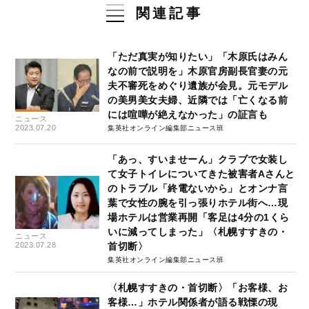
関連記事
「ただ真実が知りたい」「木原氏はみん
なの前で説明を」木原官房副長官妻の元
夫不審死をめぐり遺族が会見。元モデル
の美男美女夫婦、近隣では「亡くなる前
には喧嘩が絶えなかった」の証言も
ニュース
2023.07.20
集英社オンライン編集部ニュース班
「あっ、すいませーん」クラブで女装し
て女子トイレについてきた被害者Aさんと
のトラブル「終電ないから」とオンナ言
葉で女性の腕を引っ張りホテル街へ…現
場ホテルは営業再開「客足は4分の1くら
いに減ってしまった」〈札幌すすきの・
ニュース
2023.07.28
首切断〉
集英社オンライン編集部ニュース班
〈札幌すすきの・首切断〉「お客様、お
客様…」ホテル関係者が語る戦慄の現