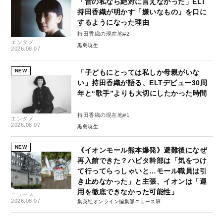
「昔の私なら絶対に言えなかった」ELT
持田香織が明かす「嫌いなもの」を口に
するようになった理由
持田香織の現在地#2
エンタメ
黒島暁生
2026.08.07
NEW
「子どもにとっては私しか母親がいな
い」持田香織が語る、ELTデビュー30周
年と“歌手”よりも大切にしたかった時間
持田香織の現在地#1
エンタメ
2026.08.07
黒島暁生
NEW
《イオンモール熊本爆発》避難後になぜ
再入館できた？ハビタ幹部は「気をつけ
て行ってらっしゃいと…モール職員は引
き止めなかった」と主張、イオンは「運
用を徹底できなかった可能性」
ニュース
2026.08.07
集英社オンライン編集部ニュース班