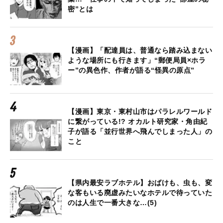
密”とは
【漫画】「配達員は、普通なら踏み込まない
ような場所にも行きます」“郵便局員×ホラ
ー”の異色作、作者が語る“怪異の原点”
【漫画】東京・東村山市はパラレルワールド
に繋がっている!? オカルト研究家・角由紀
子が語る「並行世界へ飛んでしまった人」の
こと
【県内最安ラブホテル】おばけも、虫も、変
な客もいる廃虚みたいなホテルで待っていた
のは人生で一番大きな…(5)