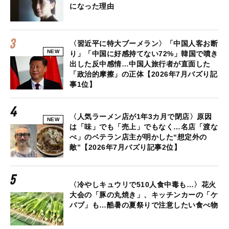
になった理由
〈習近平に特大ブーメラン〉「中国人客お断
NEW
り」「中国に好感持てない72%」韓国で噴き
出した反中感情…中国人旅行者が直面した
「政治的摩擦」の正体【2026年7月バズり記
事1位】
〈人気ラーメン店が1年3カ月で閉店〉原因
NEW
は「味」でも「売上」でもなく…名店「渡な
べ」のベテラン店主が明かした“想定外の
敵”【2026年7月バズり記事2位】
〈冷やしキュウリで510人食中毒も…〉花火
大会の「豚の丸焼き」、キッチンカーの「ケ
バブ」も…酷暑の夏祭りで注意したい食べ物