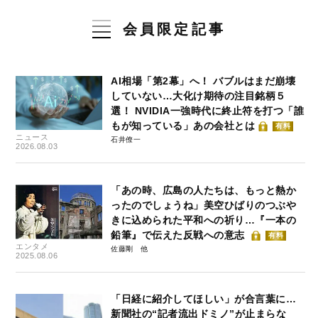
会員限定記事
AI相場「第2幕」へ！ バブルはまだ崩壊
していない…大化け期待の注目銘柄５
選！ NVIDIA一強時代に終止符を打つ「誰
もが知っている」あの会社とは
有料
ニュース
石井僚一
2026.08.03
「あの時、広島の人たちは、もっと熱か
ったのでしょうね」美空ひばりのつぶや
きに込められた平和への祈り…『一本の
鉛筆』で伝えた反戦への意志
有料
エンタメ
佐藤剛
2025.08.06
「日経に紹介してほしい」が合言葉に…
新聞社の“記者流出ドミノ”が止まらな