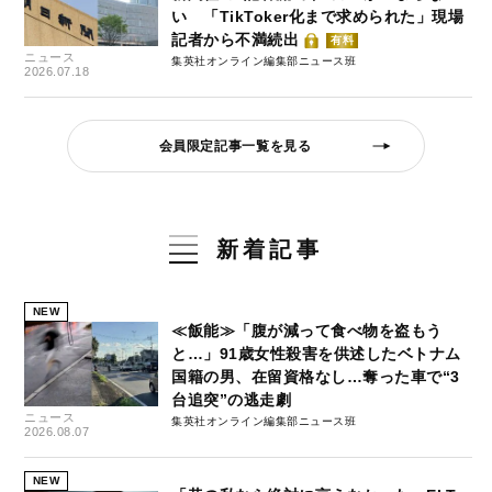
い 「TikToker化まで求められた」現場
記者から不満続出
有料
ニュース
集英社オンライン編集部ニュース班
2026.07.18
会員限定記事一覧を見る
新着記事
NEW
≪飯能≫「腹が減って食べ物を盗もう
と…」91歳女性殺害を供述したベトナム
国籍の男、在留資格なし…奪った車で“3
台追突”の逃走劇
ニュース
集英社オンライン編集部ニュース班
2026.08.07
NEW