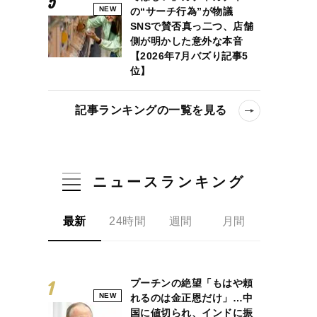
NEW
の“サーチ行為”が物議
SNSで賛否真っ二つ、店舗
側が明かした意外な本音
【2026年7月バズり記事5
位】
記事ランキングの一覧を見る
ニュースランキング
最新
24時間
週間
月間
プーチンの絶望「もはや頼
NEW
れるのは金正恩だけ」…中
国に値切られ、インドに振