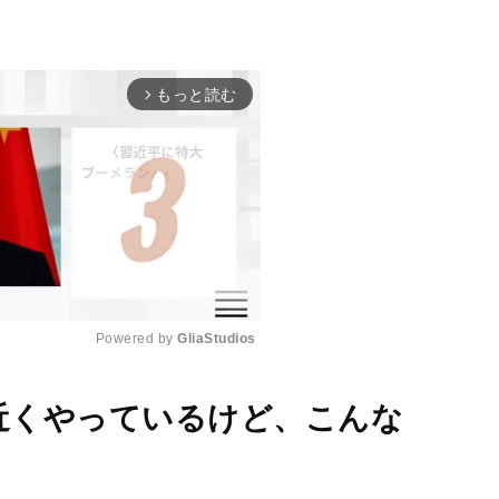
もっと読む
arrow_forward_ios
Powered by 
GliaStudios
M
件近くやっているけど、こんな
u
t
e