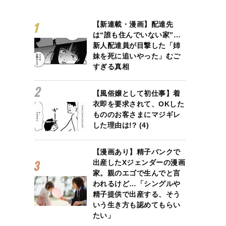
【新連載・漫画】配達先
は“誰も住んでいない家”…
新人配達員が目撃した「姉
妹を死に追いやった」むご
すぎる真相
【風俗嬢として初仕事】着
衣即を要求されて、OKした
もののお客さまにマジギレ
した理由は!? (4)
【漫画あり】精子バンクで
出産したXジェンダーの漫画
家。親のエゴで生んでと言
われるけど…「シングルや
精子提供で出産する、そう
いう生き方も認めてもらい
たい」