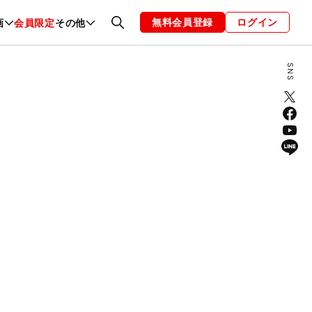
無料会員登録
ログイン
画
会員限定
その他
ファッション
恋愛・結婚
編集部
お知らせ