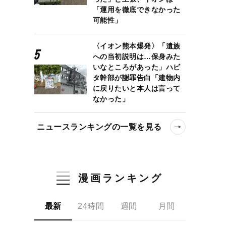
「運用を徹底できなかった
可能性」
〈イオン熊本爆発〉「遺族
への当初説明は…保身みた
いなところがあった」ハビ
タ幹部が謝罪告白「建物内
に戻りたいと本人は言って
なかった」
ニュースランキングの一覧を見る
漫画ランキング
最新
24時間
週間
月間