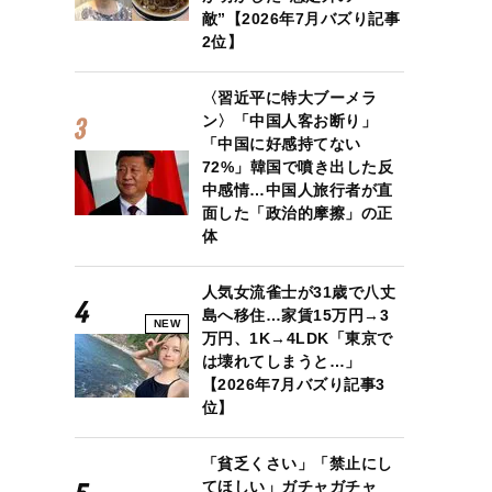
敵”【2026年7月バズり記事
2位】
〈習近平に特大ブーメラ
ン〉「中国人客お断り」
「中国に好感持てない
72%」韓国で噴き出した反
中感情…中国人旅行者が直
面した「政治的摩擦」の正
体
人気女流雀士が31歳で八丈
島へ移住…家賃15万円→3
NEW
万円、1K→4LDK「東京で
は壊れてしまうと…」
【2026年7月バズり記事3
位】
「貧乏くさい」「禁止にし
てほしい」ガチャガチャ