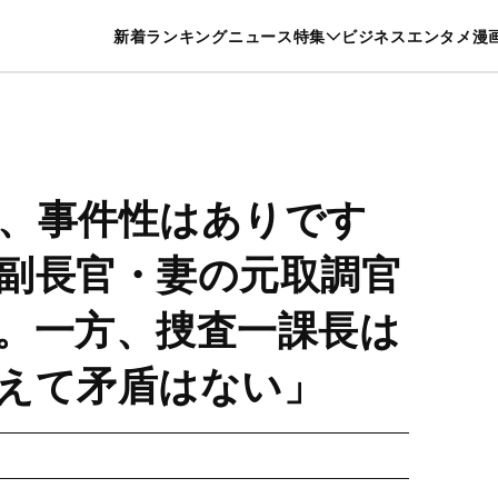
特集一覧を見る
漫画一覧を見る
新着
ランキング
ニュース
特集
ビジネス
エンタメ
漫
養・カルチャー
暮らし
スポーツ
ヘルスケア
美容
グルメ
、事件性はありです
副長官・妻の元取調官
。一方、捜査一課長は
えて矛盾はない」