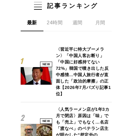
記事ランキング
最新
24時間
週間
月間
〈習近平に特大ブーメラ
ン〉「中国人客お断り」
「中国に好感持てない
NEW
72%」韓国で噴き出した反
中感情…中国人旅行者が直
面した「政治的摩擦」の正
体【2026年7月バズり記事1
位】
〈人気ラーメン店が1年3カ
月で閉店〉原因は「味」で
NEW
も「売上」でもなく…名店
「渡なべ」のベテラン店主
が明かした“想定外の