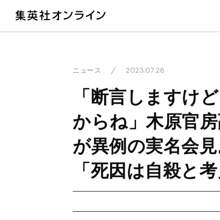
教
2023.07.28
ニュース
「断言しますけど
からね」木原官房
が異例の実名会見
「死因は自殺と考