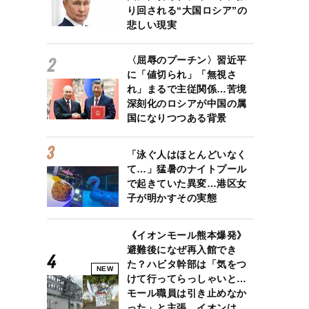
り回される“大国ロシア”の
悲しい現実
〈屈辱のプーチン〉習近平
に「値切られ」「無視さ
れ」まるで主従関係…苦境
深刻化のロシアが中国の属
国になりつつある背景
「泳ぐ人はほとんどいなく
て…」猛暑のナイトプール
で起きていた異変…港区女
子が明かすその実態
《イオンモール熊本爆発》
避難後になぜ再入館でき
た？ハビタ幹部は「気をつ
NEW
けて行ってらっしゃいと…
モール職員は引き止めなか
った」と主張、イオンは