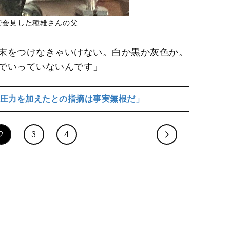
で会見した種雄さんの父
末をつけなきゃいけない。白か黒か灰色か。
でいっていないんです」
圧力を加えたとの指摘は事実無根だ」
2
3
4