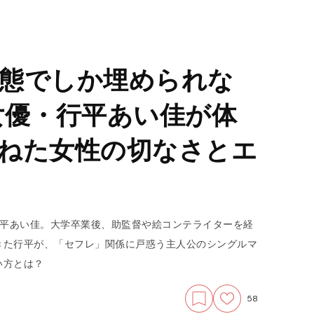
態でしか埋められな
女優・行平あい佳が体
ねた女性の切なさとエ
行平あい佳。大学卒業後、助監督や絵コンテライターを経
きた行平が、「セフレ」関係に戸惑う主人公のシングルマ
い方とは？
58