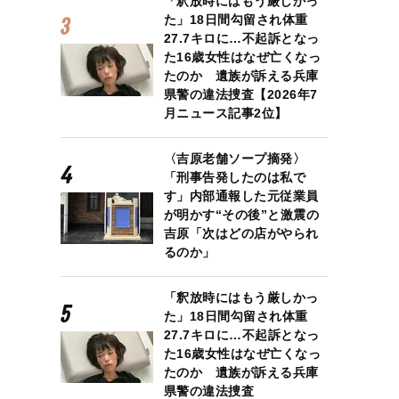
「釈放時にはもう厳しかっ
た」18日間勾留され体重
27.7キロに…不起訴となっ
た16歳女性はなぜ亡くなっ
たのか 遺族が訴える兵庫
県警の違法捜査【2026年7
月ニュース記事2位】
〈吉原老舗ソープ摘発〉
「刑事告発したのは私で
す」内部通報した元従業員
が明かす“その後”と激震の
吉原「次はどの店がやられ
るのか」
「釈放時にはもう厳しかっ
た」18日間勾留され体重
27.7キロに…不起訴となっ
た16歳女性はなぜ亡くなっ
たのか 遺族が訴える兵庫
県警の違法捜査