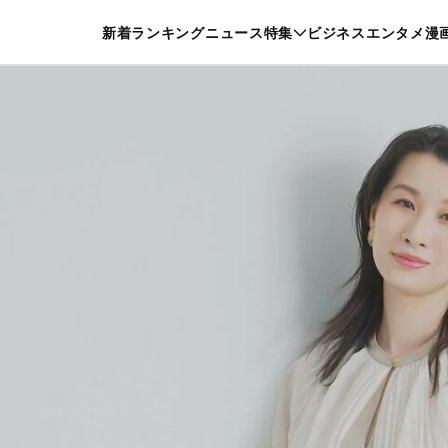
特集一覧を見る
漫画一覧を見る
新着
ランキング
ニュース
特集
ビジネス
エンタメ
漫
養・カルチャー
暮らし
スポーツ
ヘルスケア
美容
グルメ