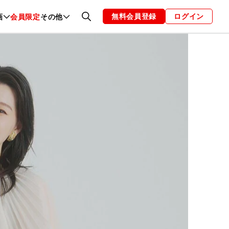
無料会員登録
ログイン
画
会員限定
その他
ファッション
恋愛・結婚
編集部
お知らせ