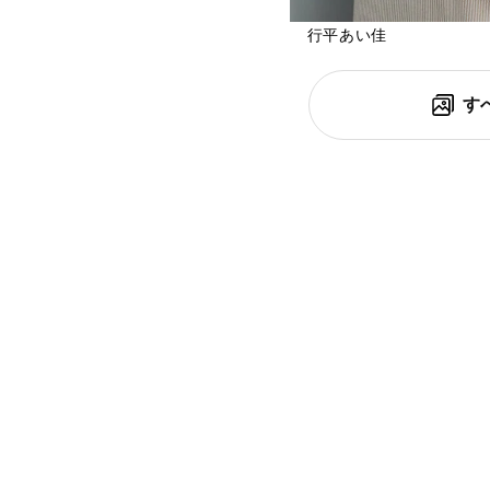
行平あい佳
す