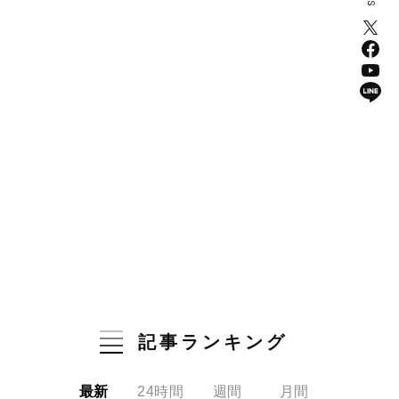
記事ランキング
最新
24時間
週間
月間