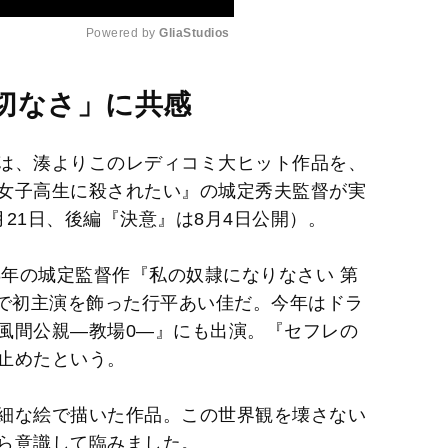
Powered by 
GliaStudios
M
切なさ」に共感
u
t
は、湊よりこのレディコミ大ヒット作品を、
e
女子高生に殺されたい』の城定秀夫監督が実
21日、後編『決意』は8月4日公開）。
8年の城定監督作『私の奴隷になりなさい 第
』で初主演を飾った行平あい佳だ。今年はドラ
風間公親—教場0—』にも出演。『セフレの
止めたという。
細な絵で描いた作品。この世界観を壊さない
ら意識して臨みました。