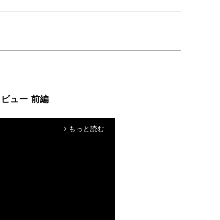
ビュー 前編
もっと読む
arrow_forward_ios