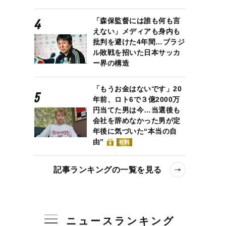
「森保監督には誰も何も言
えない」メディアも身内も
批判を避けた4年間…ブラジ
ル敗戦を招いた日本サッカ
ー界の構造
「もうお金はないです」20
年前、ロト6で３億2000万
円当てた男は今…当選後も
会社を辞めなかった男が定
年後に気づいた“本当の自
由”
有料
記事ランキングの一覧を見る
ニュースランキング