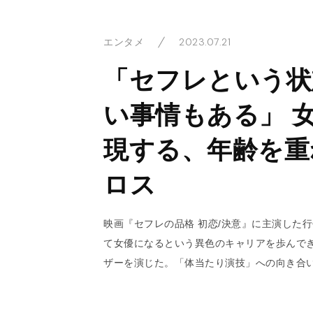
2023.07.21
エンタメ
「セフレという状
い事情もある」 
現する、年齢を重
ロス
映画『セフレの品格 初恋/決意』に主演した
て女優になるという異色のキャリアを歩んで
ザーを演じた。「体当たり演技」への向き合