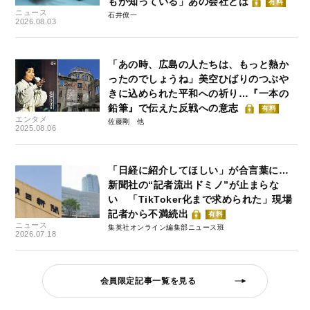
もが知っている」あの会社とは
有料
ニュース
石井僚一
2026.08.03
「あの時、広島の人たちは、もっと熱か
ったのでしょうね」美空ひばりのつぶや
きに込められた平和への祈り…『一本の
鉛筆』で伝えた反戦への意志
有料
エンタメ
佐藤剛
2025.08.06
「日経に紹介してほしい」が合言葉に…
新聞社の“記者流出ドミノ”が止まらな
い 「TikToker化まで求められた」現場
記者から不満続出
有料
ニュース
集英社オンライン編集部ニュース班
2026.07.18
会員限定記事一覧を見る