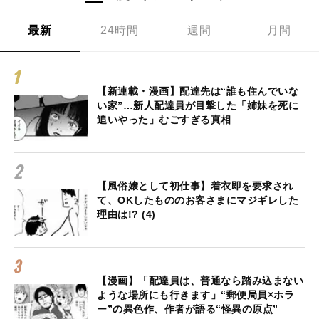
最新
24時間
週間
月間
【新連載・漫画】配達先は“誰も住んでいな
い家”…新人配達員が目撃した「姉妹を死に
追いやった」むごすぎる真相
【風俗嬢として初仕事】着衣即を要求され
て、OKしたもののお客さまにマジギレした
理由は!? (4)
【漫画】「配達員は、普通なら踏み込まない
ような場所にも行きます」“郵便局員×ホラ
ー”の異色作、作者が語る“怪異の原点”