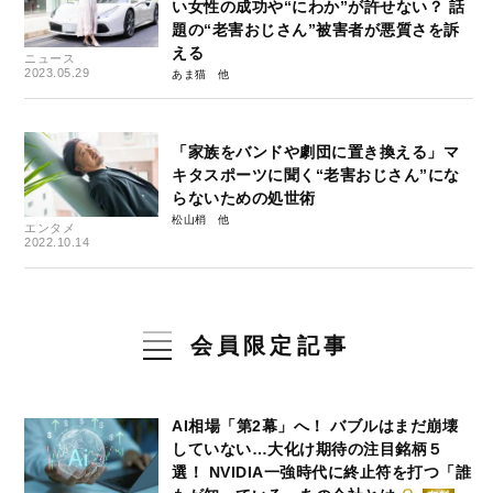
い女性の成功や“にわか”が許せない？ 話
題の“老害おじさん”被害者が悪質さを訴
える
ニュース
2023.05.29
あま猫
「家族をバンドや劇団に置き換える」マ
キタスポーツに聞く“老害おじさん”にな
らないための処世術
松山梢
エンタメ
2022.10.14
会員限定記事
AI相場「第2幕」へ！ バブルはまだ崩壊
していない…大化け期待の注目銘柄５
選！ NVIDIA一強時代に終止符を打つ「誰