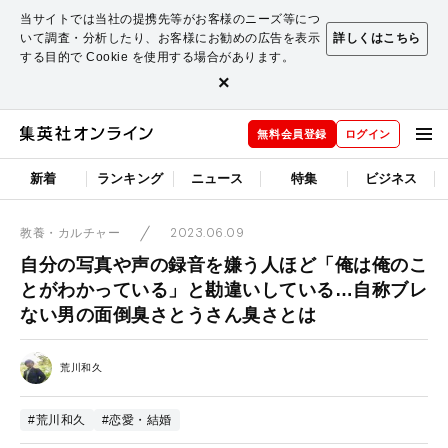
当サイトでは当社の提携先等がお客様のニーズ等につ
いて調査・分析したり、お客様にお勧めの広告を表示
詳しくはこちら
する目的で Cookie を使用する場合があります。
×
無料会員登録
ログイン
新着
ランキング
ニュース
特集
ビジネス
2023.06.09
教養・カルチャー
自分の写真や声の録音を嫌う人ほど「俺は俺のこ
とがわかっている」と勘違いしている…自称ブレ
ない男の面倒臭さとうさん臭さとは
荒川和久
#荒川和久
#恋愛・結婚