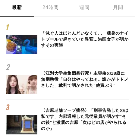
最新
24時間
週間
月間
「泳ぐ人はほとんどいなくて…」猛暑のナイ
トプールで起きていた異変…港区女子が明か
すその実態
〈江別大学生集団暴行死〉主犯格の18歳に
無期懲役「自分はやってねぇ。誰かがトドメ
さした」裁判で明かされた“他責ぶり”
〈吉原老舗ソープ摘発〉「刑事告発したのは
私です」内部通報した元従業員が明かす“そ
の後”と激震の吉原「次はどの店がやられる
のか」