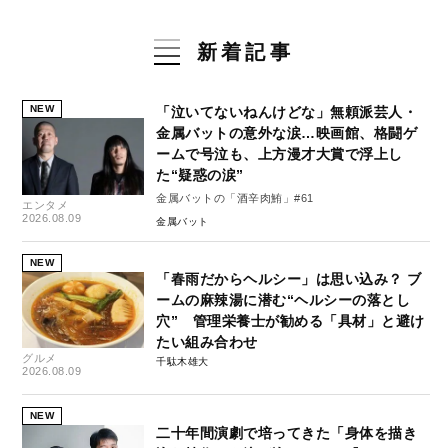
新着記事
NEW
「泣いてないねんけどな」無頼派芸人・
金属バットの意外な涙…映画館、格闘ゲ
ームで号泣も、上方漫才大賞で浮上し
た“疑惑の涙”
金属バットの「酒辛肉鮪」#61
エンタメ
2026.08.09
金属バット
NEW
「春雨だからヘルシー」は思い込み？ ブ
ームの麻辣湯に潜む“ヘルシーの落とし
穴” 管理栄養士が勧める「具材」と避け
たい組み合わせ
グルメ
千駄木雄大
2026.08.09
NEW
二十年間演劇で培ってきた「身体を描き