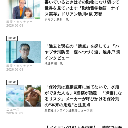
書いているときはその動物になり切って
世界を見ています『動物哲学物語 ナイ
ス実存』ドリアン助川×俵 万智
ドリアン助川
教養・カルチャー
2026.08.09
NEW
「過去と現在の「接点」を探して」『ハ
ヤブサ消防団 森へつづく道』池井戸 潤
インタビュー
池井戸潤
教養・カルチャー
2026.08.09
NEW
「保冷剤は直接皮膚に当てないで。水疱
ができた人も」X投稿が話題…「凍傷にな
るリスク」メーカーが呼びかける保冷剤
の“本来の用途”と注意点
ニュース
集英社オンライン編集部ニュース班
2026.08.09
【バイキング192人食中毒】「清潔で品数