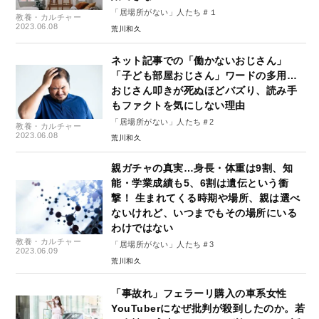
「居場所がない」人たち＃１
教養・カルチャー
2023.06.08
荒川和久
ネット記事での「働かないおじさん」
「子ども部屋おじさん」ワードの多用…
おじさん叩きが死ぬほどバズり、読み手
もファクトを気にしない理由
「居場所がない」人たち＃2
教養・カルチャー
2023.06.08
荒川和久
親ガチャの真実…身長・体重は9割、知
能・学業成績も5、6割は遺伝という衝
撃！ 生まれてくる時期や場所、親は選べ
ないけれど、いつまでもその場所にいる
わけではない
教養・カルチャー
「居場所がない」人たち＃3
2023.06.09
荒川和久
「事故れ」フェラーリ購入の車系女性
YouTuberになぜ批判が殺到したのか。若