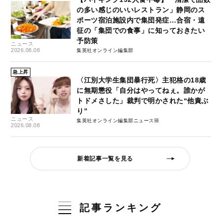
の多い感じのいいレストラン」静岡のス
ポーツ宿泊施設内で集団発症…合宿・遠
征の「集団での食事」に知っておきたい
予防策
ニュース
2026.08.08
集英社オンライン編集部
急上昇
〈江別大学生集団暴行死〉主犯格の18歳
に無期懲役「自分はやってねぇ。誰かが
トドメさした」裁判で明かされた“他責ぶ
り”
ニュース
集英社オンライン編集部ニュース班
2026.08.08
新着記事一覧を見る
記事ランキング