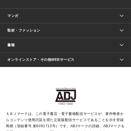
マンガ
取材・ファッション
少年マンガ
週刊少年ジャンプ
書籍
ファッション・美容
青年マンガ
ジャンプSQ.
Seventeen
週刊ヤングジャンプ
オンラインストア・その他WEBサービス
文芸・文庫・総合
芸能・情報・スポーツ
少女マンガ
Vジャンプ
non-no Web
ヤングジャンプ定期購読デジタル
すばる
Myojo
オンラインストア
りぼん
学芸・ノンフィクション・新書
最強ジャンプ
女性マンガ
@BAILA
ヤンジャン＋
小説すばる
週プレNEWS
マーガレット
集英社OTOコンテンツ
集英社 学芸編集部
少年ジャンプ＋
その他WEBサービス
クッキー
ライトノベル・ノベライズ
MAQUIA ONLINE
となりのヤングジャンプ
集英社 文芸ステーション
週プレ グラジャパ！
別冊マーガレット
SHUEISHA MANGA-ART HERITAGE
集英社 ビジネス書
ゼブラック
ココハナ
SHUEISHA ADNAVI
SPUR.JP
集英社Webマガジン Cobalt
グランドジャンプ
web 集英社文庫
キッズ
web Sportiva
マンガMee
ジャンプキャラクターズストア
集英社新書
ジャンプルーキー！
月刊オフィスユー
ＡＢＪマークは、この電子書店・電子書籍配信サービスが、著作権者か
EDITOR'S LAB
LEE
集英社オレンジ文庫
ウルトラジャンプ
青春と読書
パラスポ＋！
らコンテンツ使用許諾を得た正規版配信サービスであることを示す登録
集英社みらい文庫
リマコミ＋
HAPPY PLUS STORE
集英社新書プラス
ジャンプTOON
商標（登録番号 第6091713号）です。ABJマークの詳細、ABJマークを
Marisol
シフォン文庫
アジア人物史