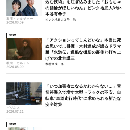
込む技術」を注ぎ込みました『おもちゃ
の指輪がほしいねん』ピンク地底人3号×
本谷有希子
教養・カルチャー
ピンク地底人３号
2026.08.09
NEW
「アクションってしんどいな」本当に死
ぬ思いで…俳優・木村達成が語るドラマ
版『水滸伝』過酷な撮影の裏側と打ち上
げでの北方謙三
教養・カルチャー
木村達成
2026.08.09
「いつ加害者になるかわからない…」青
切符導入で増す大型トラックの不安、自
転車“車道走行時代”に求められる新たな
安全対策
ビジネス
2026.07.21
NEW