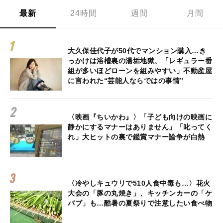
最新
24時間
週間
月間
大久保佳代子が50代でマンション購入…き
っかけは浴槽裏の湯垢地獄、「レギュラー番
組が多いほどローンを組みやすい」不動産屋
に言われた“芸能人ならではの事情”
〈映画『ちいかわ』〉「子ども向けの映画に
静かにするマナーはありません」「叱ってく
れ」大ヒットの裏で鑑賞マナー論争が白熱
〈冷やしキュウリで510人食中毒も…〉花火
大会の「豚の丸焼き」、キッチンカーの「ケ
バブ」も…酷暑の夏祭りで注意したい食べ物