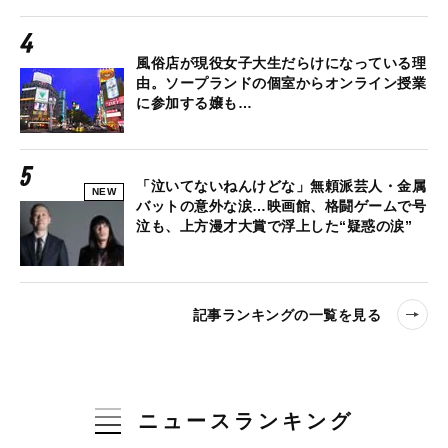
風俗店が現役女子大生だらけになっている理
由。ソープランドの個室からオンライン授業
に参加する嬢も…
「泣いてないねんけどな」無頼派芸人・金属
NEW
バットの意外な涙…映画館、格闘ゲームで号
泣も、上方漫才大賞で浮上した“疑惑の涙”
記事ランキングの一覧を見る
ニュースランキング