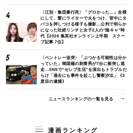
〈江別・集団暴行死〉「グロかった…」全裸
にして、髪にライターで火をつけ、背中にタ
バコを押しつける様子も撮影…公判で明らか
になった壮絶リンチと女子2人の“陰キャ”時
代【2026 集英社オンライン上半期 スクー
プ記事 7位】
〈ベントレー追突〉「ぶつかる可能性は分か
っていた」韓国籍の刺青男が7台に衝突し逃
走…SNSで“セレブ生活”を演出もトラブルだ
らけ「過去にも事件を起こし警察沙汰」《3
度目の逮捕》
ニュースランキングの一覧を見る
漫画ランキング