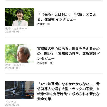
「〈保る〉とは何か」『汽笛、聞こえ
る』佐藤雫 インタビュー
佐藤雫
教養・カルチャー
2026.08.08
宮﨑駿の中心にある、世界を考えるため
の「問い」『宮﨑駿の詩学』赤坂憲雄 イ
ンタビュー
赤坂憲雄
教養・カルチャー
2026.08.08
「いつ加害者になるかわからない…」青
切符導入で増す大型トラックの不安、自
転車“車道走行時代”に求められる新たな
安全対策
ビジネス
2026.07.21