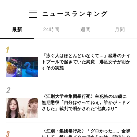
ニュースランキング
最新
24時間
週間
月間
「泳ぐ人はほとんどいなくて…」猛暑のナイ
トプールで起きていた異変…港区女子が明か
すその実態
〈江別大学生集団暴行死〉主犯格の18歳に
無期懲役「自分はやってねぇ。誰かがトドメ
さした」裁判で明かされた“他責ぶり”
〈江別・集団暴行死〉「グロかった…」全裸