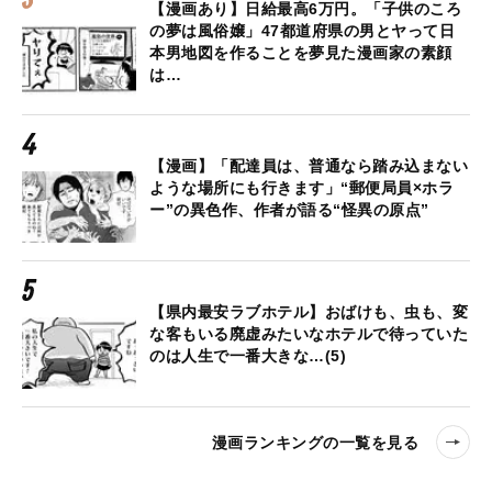
【漫画あり】日給最高6万円。「子供のころ
の夢は風俗嬢」47都道府県の男とヤって日
本男地図を作ることを夢見た漫画家の素顔
は…
【漫画】「配達員は、普通なら踏み込まない
ような場所にも行きます」“郵便局員×ホラ
ー”の異色作、作者が語る“怪異の原点”
【県内最安ラブホテル】おばけも、虫も、変
な客もいる廃虚みたいなホテルで待っていた
のは人生で一番大きな…(5)
漫画ランキングの一覧を見る