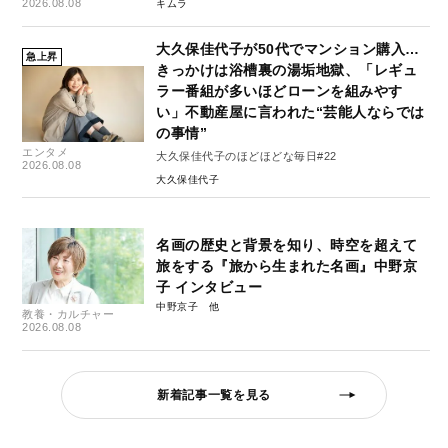
2026.08.08
キムラ
大久保佳代子が50代でマンション購入…
急上昇
きっかけは浴槽裏の湯垢地獄、「レギュ
ラー番組が多いほどローンを組みやす
い」不動産屋に言われた“芸能人ならでは
の事情”
エンタメ
大久保佳代子のほどほどな毎日#22
2026.08.08
大久保佳代子
名画の歴史と背景を知り、時空を超えて
旅をする『旅から生まれた名画』中野京
子 インタビュー
中野京子
教養・カルチャー
2026.08.08
新着記事一覧を見る