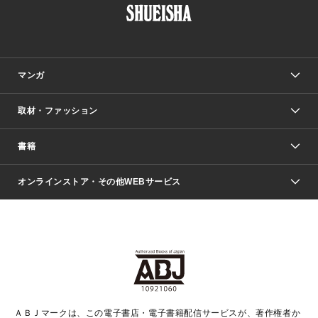
マンガ
取材・ファッション
少年マンガ
週刊少年ジャンプ
書籍
ファッション・美容
青年マンガ
ジャンプSQ.
Seventeen
週刊ヤングジャンプ
オンラインストア・その他WEBサービス
文芸・文庫・総合
芸能・情報・スポーツ
少女マンガ
Vジャンプ
non-no Web
ヤングジャンプ定期購読デジタル
すばる
Myojo
オンラインストア
りぼん
学芸・ノンフィクション・新書
最強ジャンプ
女性マンガ
@BAILA
ヤンジャン＋
小説すばる
週プレNEWS
マーガレット
集英社OTOコンテンツ
集英社 学芸編集部
少年ジャンプ＋
その他WEBサービス
クッキー
ライトノベル・ノベライズ
MAQUIA ONLINE
となりのヤングジャンプ
集英社 文芸ステーション
週プレ グラジャパ！
別冊マーガレット
SHUEISHA MANGA-ART HERITAGE
集英社 ビジネス書
ゼブラック
ココハナ
SHUEISHA ADNAVI
SPUR.JP
集英社Webマガジン Cobalt
グランドジャンプ
web 集英社文庫
キッズ
web Sportiva
マンガMee
ジャンプキャラクターズストア
集英社新書
ジャンプルーキー！
月刊オフィスユー
ＡＢＪマークは、この電子書店・電子書籍配信サービスが、著作権者か
EDITOR'S LAB
LEE