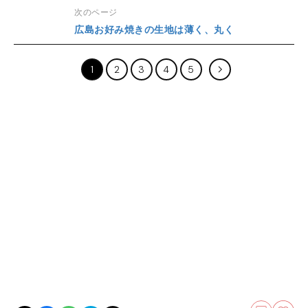
次のページ
広島お好み焼きの生地は薄く、丸く
1
2
3
4
5