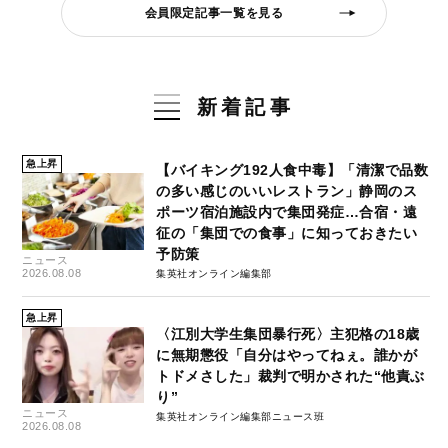
会員限定記事一覧を見る
新着記事
急上昇
【バイキング192人食中毒】「清潔で品数
の多い感じのいいレストラン」静岡のス
ポーツ宿泊施設内で集団発症…合宿・遠
征の「集団での食事」に知っておきたい
予防策
ニュース
2026.08.08
集英社オンライン編集部
急上昇
〈江別大学生集団暴行死〉主犯格の18歳
に無期懲役「自分はやってねぇ。誰かが
トドメさした」裁判で明かされた“他責ぶ
り”
ニュース
集英社オンライン編集部ニュース班
2026.08.08