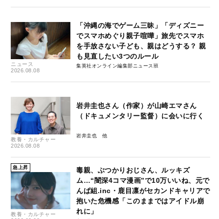
「沖縄の海でゲーム三昧」「ディズニー
でスマホめぐり親子喧嘩」旅先でスマホ
を手放さない子ども、親はどうする？ 親
も見直したい3つのルール
ニュース
集英社オンライン編集部ニュース班
2026.08.08
岩井圭也さん（作家）が山崎エマさん
（ドキュメンタリー監督）に会いに行く
岩井圭也
教養・カルチャー
2026.08.08
急上昇
毒親、ぶつかりおじさん、ルッキズ
ム…“闇深4コマ漫画”で10万いいね、元で
んぱ組.inc・鹿目凛がセカンドキャリアで
抱いた危機感「このままではアイドル崩
れに」
教養・カルチャー