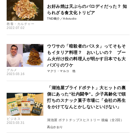
お好み焼は天ぷらのパロディだった？ 知
られざる食文化トリビア
TND幽介／A4studio
教養・カルチャー
2022.07.02
ウワサの「暗殺者のパスタ」ってそもそ
もイタリア料理？ おいしいの？ ブー
ム火付け役の料理人が明かす日本でも大
バズりのワケ
グルメ
マクリ・マルコ
2023.03.16
「湖池屋プライドポテト」大ヒットの裏
側にあった“社内闘争”。少子高齢化で頭
打ちのスナック菓子市場に「会社の再生
をかけてなんとかしないといけない」
ビジネス
湖池屋 ポテトチップスヒストリー 後編（全2回）
2023.03.31
高山かおり