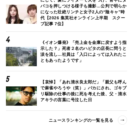
にして、髪にライターで火をつけ、背中にタ
バコを押しつける様子も撮影…公判で明らか
になった壮絶リンチと女子2人の“陰キャ”時
代【2026 集英社オンライン上半期 スクー
プ記事 7位】
《イオン爆発》「売上金を金庫に戻すよう指
示した？」死者２名のハビタの店長に問うと
涙を流し…社員は「入口によっては入れたこ
ともあったようです」
【哀悼】「あれ清水良太郎だ」「親父も呼ん
で麻雀やろうや（笑）」バカにされ、ゴキブ
リ駆除の仕事の後に死を考えた後、父・清水
アキラの言葉に号泣した日
ニュースランキングの一覧を見る