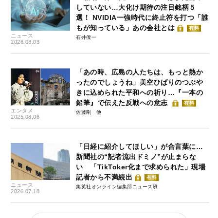
していない…大化け期待の注目銘柄５
選！ NVIDIA一強時代に終止符を打つ「誰
もが知っている」あの会社とは
有料
ニュース
石井僚一
2026.08.03
「あの時、広島の人たちは、もっと熱か
ったのでしょうね」美空ひばりのつぶや
きに込められた平和への祈り…『一本の
鉛筆』で伝えた反戦への意志
有料
エンタメ
佐藤剛
2025.08.06
「日経に紹介してほしい」が合言葉に…
新聞社の“記者流出ドミノ”が止まらな
い 「TikToker化まで求められた」現場
記者から不満続出
有料
ニュース
集英社オンライン編集部ニュース班
2026.07.18