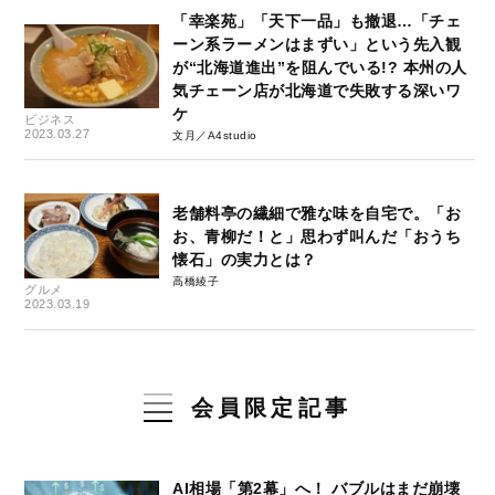
「幸楽苑」「天下一品」も撤退…「チェ
ーン系ラーメンはまずい」という先入観
が“北海道進出”を阻んでいる!? 本州の人
気チェーン店が北海道で失敗する深いワ
ケ
ビジネス
2023.03.27
文月／A4studio
老舗料亭の繊細で雅な味を自宅で。「お
お、青柳だ！と」思わず叫んだ「おうち
懐石」の実力とは？
高橋綾子
グルメ
2023.03.19
会員限定記事
AI相場「第2幕」へ！ バブルはまだ崩壊