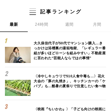
記事ランキング
最新
24時間
週間
月間
大久保佳代子が50代でマンション購入…き
っかけは浴槽裏の湯垢地獄、「レギュラー番
組が多いほどローンを組みやすい」不動産屋
に言われた“芸能人ならではの事情”
〈冷やしキュウリで510人食中毒も…〉花火
大会の「豚の丸焼き」、キッチンカーの「ケ
バブ」も…酷暑の夏祭りで注意したい食べ物
〈映画『ちいかわ』〉「子ども向けの映画に