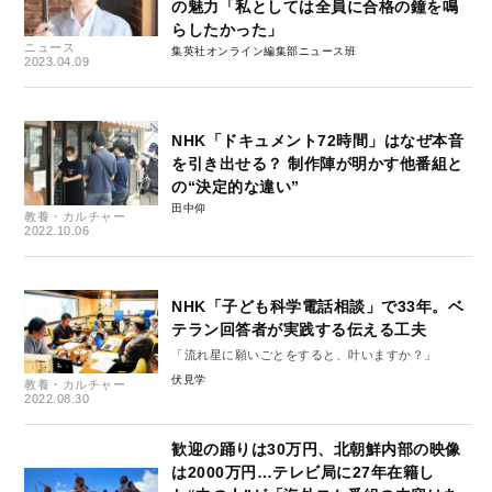
の魅力「私としては全員に合格の鐘を鳴
らしたかった」
ニュース
集英社オンライン編集部ニュース班
2023.04.09
NHK「ドキュメント72時間」はなぜ本音
を引き出せる？ 制作陣が明かす他番組と
の“決定的な違い”
田中仰
教養・カルチャー
2022.10.06
NHK「子ども科学電話相談」で33年。ベ
テラン回答者が実践する伝える工夫
「流れ星に願いごとをすると、叶いますか？」
伏見学
教養・カルチャー
2022.08.30
歓迎の踊りは30万円、北朝鮮内部の映像
は2000万円…テレビ局に27年在籍し