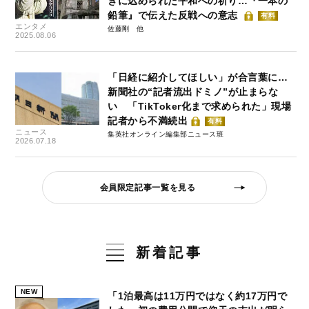
きに込められた平和への祈り…『一本の
鉛筆』で伝えた反戦への意志
有料
エンタメ
佐藤剛
2025.08.06
「日経に紹介してほしい」が合言葉に…
新聞社の“記者流出ドミノ”が止まらな
い 「TikToker化まで求められた」現場
記者から不満続出
有料
ニュース
集英社オンライン編集部ニュース班
2026.07.18
会員限定記事一覧を見る
新着記事
NEW
「1泊最高は11万円ではなく約17万円で