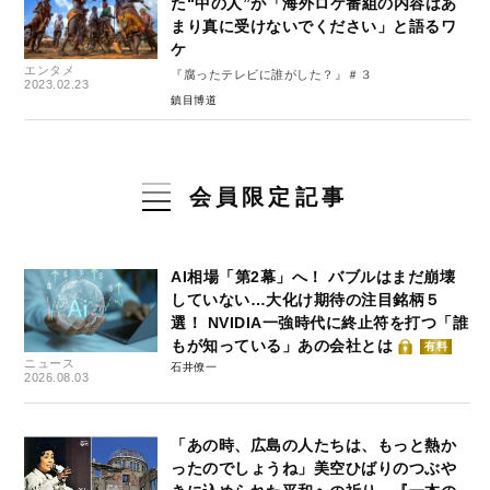
た“中の人”が「海外ロケ番組の内容はあ
まり真に受けないでください」と語るワ
ケ
エンタメ
『腐ったテレビに誰がした？』＃３
2023.02.23
鎮目博道
会員限定記事
AI相場「第2幕」へ！ バブルはまだ崩壊
していない…大化け期待の注目銘柄５
選！ NVIDIA一強時代に終止符を打つ「誰
もが知っている」あの会社とは
有料
ニュース
石井僚一
2026.08.03
「あの時、広島の人たちは、もっと熱か
ったのでしょうね」美空ひばりのつぶや