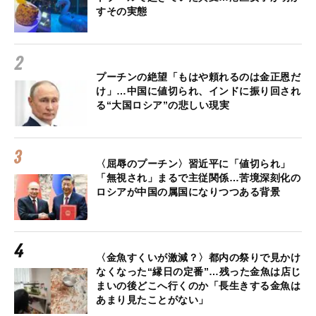
すその実態
プーチンの絶望「もはや頼れるのは金正恩だ
け」…中国に値切られ、インドに振り回され
る“大国ロシア”の悲しい現実
〈屈辱のプーチン〉習近平に「値切られ」
「無視され」まるで主従関係…苦境深刻化の
ロシアが中国の属国になりつつある背景
〈金魚すくいが激減？〉都内の祭りで見かけ
なくなった“縁日の定番”…残った金魚は店じ
まいの後どこへ行くのか「長生きする金魚は
あまり見たことがない」