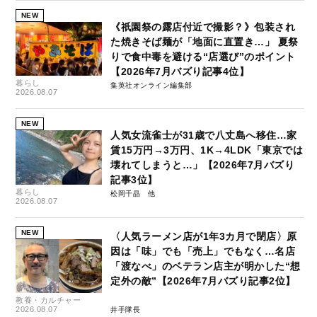
NEW
《祇園祭の露店付近で撮影？》包装され
た焼きそば麺が「地面に直置き…」 夏祭
りで食中毒を避ける“店選び”のポイント
【2026年7月バズり記事4位】
暮らし
集英社オンライン編集部
2026.08.07
NEW
人気女流雀士が31歳で八丈島へ移住…家
賃15万円→3万円、1K→4LDK「東京では
壊れてしまうと…」【2026年7月バズり
記事3位】
暮らし
松岡千晶
2026.08.07
NEW
〈人気ラーメン店が1年3カ月で閉店〉原
因は「味」でも「売上」でもなく…名店
「渡なべ」のベテラン店主が明かした“想
定外の敵”【2026年7月バズり記事2位】
教養・カルチャー
2026.08.07
井手隊長