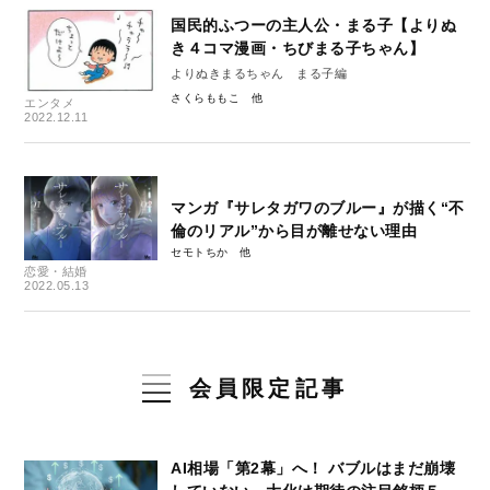
国民的ふつーの主人公・まる子【よりぬ
き４コマ漫画・ちびまる子ちゃん】
よりぬきまるちゃん まる子編
さくらももこ
エンタメ
2022.12.11
マンガ『サレタガワのブルー』が描く“不
倫のリアル”から目が離せない理由
セモトちか
恋愛・結婚
2022.05.13
会員限定記事
AI相場「第2幕」へ！ バブルはまだ崩壊