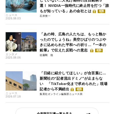
していない…大化け期待の注目銘柄５
選！ NVIDIA一強時代に終止符を打つ「誰
もが知っている」あの会社とは
有料
ニュース
石井僚一
2026.08.03
「あの時、広島の人たちは、もっと熱か
ったのでしょうね」美空ひばりのつぶや
きに込められた平和への祈り…『一本の
鉛筆』で伝えた反戦への意志
有料
エンタメ
佐藤剛
2025.08.06
「日経に紹介してほしい」が合言葉に…
新聞社の“記者流出ドミノ”が止まらな
い 「TikToker化まで求められた」現場
記者から不満続出
有料
ニュース
集英社オンライン編集部ニュース班
2026.07.18
会員限定記事一覧を見る