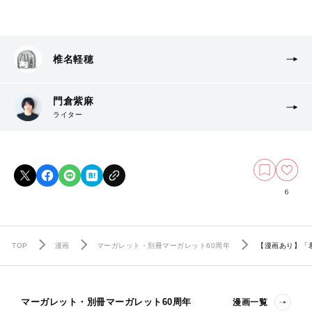
椎名軽穂
門倉紫麻
ライター
6
TOP
漫画
マーガレット・別冊マーガレット60周年
【漫画あり】「
マーガレット・別冊マーガレット60周年
漫画一覧