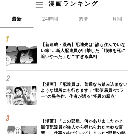
漫画ランキング
最新
24時間
週間
月間
【新連載・漫画】配達先は“誰も住んでいな
い家”…新人配達員が目撃した「姉妹を死に
追いやった」むごすぎる真相
【漫画】「配達員は、普通なら踏み込まない
ような場所にも行きます」“郵便局員×ホラ
ー”の異色作、作者が語る“怪異の原点”
【漫画】「この部屋、何かありましたか？」
郵便配達員が住人から尋ねられた奇妙な言
葉… 仕事の中で知ってしまった“部屋の秘