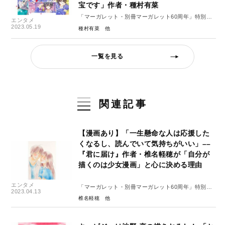
宝です」作者・種村有菜
「マーガレット・別冊マーガレット60周年」特別イ
エンタメ
ンタビュー#5（前編）
2023.05.19
種村有菜
一覧を見る
関連記事
【漫画あり】「一生懸命な人は応援した
くなるし、読んでいて気持ちがいい」––
『君に届け』作者・椎名軽穂が「自分が
描くのは少女漫画」と心に決める理由
エンタメ
「マーガレット・別冊マーガレット60周年」特別イ
2023.04.13
ンタビュー#2（後編）
椎名軽穂