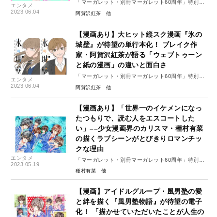
「マーガレット・別冊マーガレット60周年」特別イ
エンタメ
ンタビュー#6（後編）
2023.06.04
阿賀沢紅茶
【漫画あり】大ヒット縦スク漫画『氷の
城壁』が待望の単行本化！ ブレイク作
家・阿賀沢紅茶が語る「ウェブトゥーン
と紙の漫画」の違いと面白さ
「マーガレット・別冊マーガレット60周年」特別イ
エンタメ
ンタビュー#6（前編）
2023.06.04
阿賀沢紅茶
【漫画あり】「世界一のイケメンになっ
たつもりで、読む人をエスコートした
い」––少女漫画界のカリスマ・種村有菜
の描くラブシーンがとびきりロマンチッ
クな理由
エンタメ
「マーガレット・別冊マーガレット60周年」特別イ
2023.05.19
ンタビュー#5（後編）
種村有菜
【漫画】アイドルグループ・風男塾の愛
と絆を描く『風男塾物語』が待望の電子
化！ 「描かせていただいたことが人生の