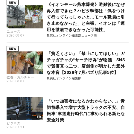
NEW
《イオンモール熊本爆発》避難後になぜ
再入館できた？ハビタ幹部は「気をつけ
て行ってらっしゃいと…モール職員は引
き止めなかった」と主張、イオンは「運
用を徹底できなかった可能性」
ニュース
2026.08.07
集英社オンライン編集部ニュース班
NEW
「貧乏くさい」「禁止にしてほしい」ガ
チャガチャの“サーチ行為”が物議 SNS
で賛否真っ二つ、店舗側が明かした意外
な本音【2026年7月バズり記事5位】
教養・カルチャー
集英社オンライン編集部
2026.08.07
「いつ加害者になるかわからない…」青
切符導入で増す大型トラックの不安、自
転車“車道走行時代”に求められる新たな
安全対策
ビジネス
2026.07.21