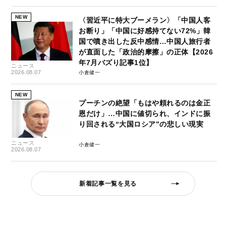
NEW
〈習近平に特大ブーメラン〉「中国人客
お断り」「中国に好感持てない72%」韓
国で噴き出した反中感情…中国人旅行者
が直面した「政治的摩擦」の正体【2026
年7月バズり記事1位】
ニュース
2026.08.07
小倉健一
NEW
プーチンの絶望「もはや頼れるのは金正
恩だけ」…中国に値切られ、インドに振
り回される“大国ロシア”の悲しい現実
ニュース
小倉健一
2026.08.07
新着記事一覧を見る