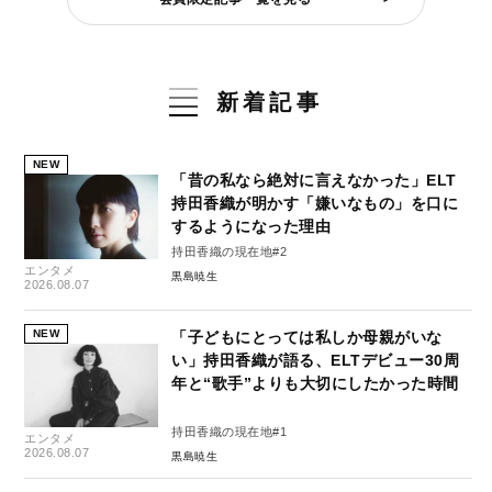
新着記事
NEW
「昔の私なら絶対に言えなかった」ELT
持田香織が明かす「嫌いなもの」を口に
するようになった理由
持田香織の現在地#2
エンタメ
黒島暁生
2026.08.07
NEW
「子どもにとっては私しか母親がいな
い」持田香織が語る、ELTデビュー30周
年と“歌手”よりも大切にしたかった時間
持田香織の現在地#1
エンタメ
2026.08.07
黒島暁生