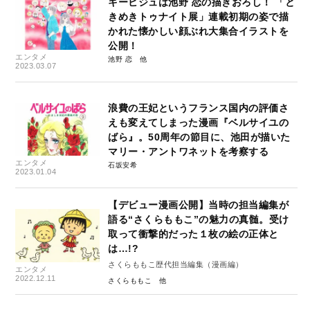
キービジュは池野 恋の描きおろし！ 「と
きめきトゥナイト展」連載初期の姿で描
かれた懐かしい顔ぶれ大集合イラストを
公開！
エンタメ
池野 恋
2023.03.07
浪費の王妃というフランス国内の評価さ
えも変えてしまった漫画『ベルサイユの
ばら』。50周年の節目に、池田が描いた
マリー・アントワネットを考察する
エンタメ
石坂安希
2023.01.04
【デビュー漫画公開】当時の担当編集が
語る“さくらももこ”の魅力の真髄。受け
取って衝撃的だった１枚の絵の正体と
は…!?
さくらももこ歴代担当編集（漫画編）
エンタメ
2022.12.11
さくらももこ