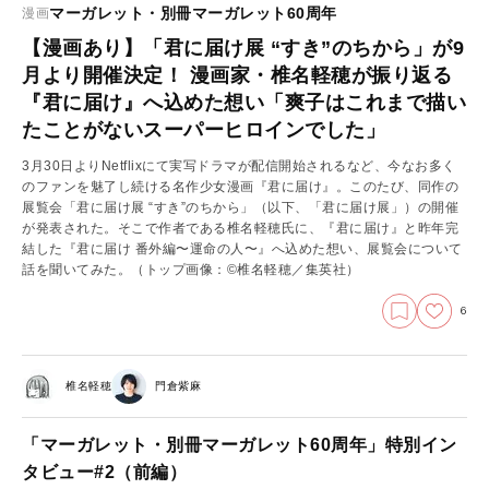
マーガレット・別冊マーガレット60周年
漫画
【漫画あり】「君に届け展 “すき”のちから」が9
月より開催決定！ 漫画家・椎名軽穂が振り返る
『君に届け』へ込めた想い「爽子はこれまで描い
たことがないスーパーヒロインでした」
3月30日よりNetflixにて実写ドラマが配信開始されるなど、今なお多く
のファンを魅了し続ける名作少女漫画『君に届け』。このたび、同作の
展覧会「君に届け展 “すき”のちから」（以下、「君に届け展」）の開催
が発表された。そこで作者である椎名軽穂氏に、『君に届け』と昨年完
結した『君に届け 番外編〜運命の人〜』へ込めた想い、展覧会について
話を聞いてみた。（トップ画像：©︎椎名軽穂／集英社）
6
椎名軽穂
門倉紫麻
「マーガレット・別冊マーガレット60周年」特別イン
タビュー#2（前編）