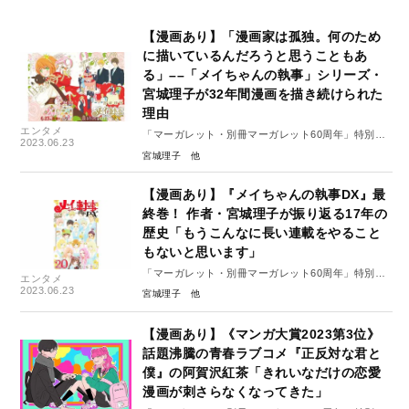
【漫画あり】「漫画家は孤独。何のため
に描いているんだろうと思うこともあ
る」––「メイちゃんの執事」シリーズ・
宮城理子が32年間漫画を描き続けられた
理由
エンタメ
「マーガレット・別冊マーガレット60周年」特別イ
2023.06.23
ンタビュー#７（後編）
宮城理子
【漫画あり】『メイちゃんの執事DX』最
終巻！ 作者・宮城理子が振り返る17年の
歴史「もうこんなに長い連載をやること
もないと思います」
「マーガレット・別冊マーガレット60周年」特別イ
エンタメ
ンタビュー#7（前編）
2023.06.23
宮城理子
【漫画あり】《マンガ大賞2023第3位》
話題沸騰の青春ラブコメ『正反対な君と
僕』の阿賀沢紅茶「きれいなだけの恋愛
漫画が刺さらなくなってきた」