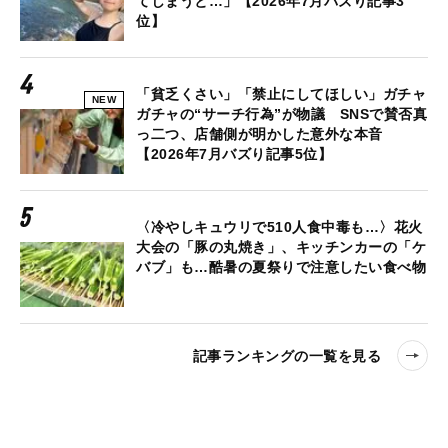
てしまうと…」【2026年7月バズり記事3
位】
「貧乏くさい」「禁止にしてほしい」ガチャ
NEW
ガチャの“サーチ行為”が物議 SNSで賛否真
っ二つ、店舗側が明かした意外な本音
【2026年7月バズり記事5位】
〈冷やしキュウリで510人食中毒も…〉花火
大会の「豚の丸焼き」、キッチンカーの「ケ
バブ」も…酷暑の夏祭りで注意したい食べ物
記事ランキングの一覧を見る