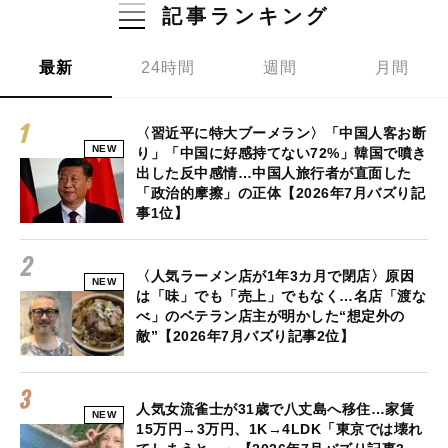
記事ランキング
最新
24時間
週間
月間
〈習近平に特大ブーメラン〉「中国人客お断
NEW
り」「中国に好感持てない72%」韓国で噴き
出した反中感情…中国人旅行者が直面した
「政治的摩擦」の正体【2026年7月バズり記
事1位】
〈人気ラーメン店が1年3カ月で閉店〉原因
NEW
は「味」でも「売上」でもなく…名店「渡な
べ」のベテラン店主が明かした“想定外の
敵”【2026年7月バズり記事2位】
人気女流雀士が31歳で八丈島へ移住…家賃
NEW
15万円→3万円、1K→4LDK「東京では壊れ