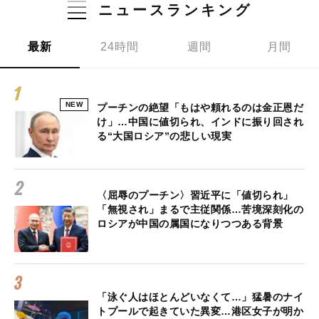
ニュースランキング
最新
24時間
週間
月間
NEW
プーチンの絶望「もはや頼れるのは金正恩だ
け」…中国に値切られ、インドに振り回され
る“大国ロシア”の悲しい現実
〈屈辱のプーチン〉習近平に「値切られ」
「無視され」まるで主従関係…苦境深刻化の
ロシアが中国の属国になりつつある背景
「泳ぐ人はほとんどいなくて…」猛暑のナイ
トプールで起きていた異変…港区女子が明か