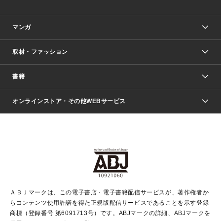
マンガ
取材・ファッション
少年マンガ
週刊少年ジャンプ
書籍
ファッション・美容
青年マンガ
ジャンプSQ.
Seventeen
週刊ヤングジャンプ
オンラインストア・その他WEBサービス
文芸・文庫・総合
芸能・情報・スポーツ
少女マンガ
Vジャンプ
non-no Web
ヤングジャンプ定期購読デジタル
すばる
Myojo
オンラインストア
りぼん
学芸・ノンフィクション・新書
最強ジャンプ
女性マンガ
@BAILA
ヤンジャン＋
小説すばる
週プレNEWS
マーガレット
集英社OTOコンテンツ
集英社 学芸編集部
少年ジャンプ＋
その他WEBサービス
クッキー
ライトノベル・ノベライズ
MAQUIA ONLINE
となりのヤングジャンプ
集英社 文芸ステーション
週プレ グラジャパ！
別冊マーガレット
SHUEISHA MANGA-ART HERITAGE
集英社 ビジネス書
ゼブラック
ココハナ
SHUEISHA ADNAVI
SPUR.JP
集英社Webマガジン Cobalt
グランドジャンプ
web 集英社文庫
キッズ
web Sportiva
マンガMee
ジャンプキャラクターズストア
集英社新書
ジャンプルーキー！
月刊オフィスユー
ＡＢＪマークは、この電子書店・電子書籍配信サービスが、著作権者か
EDITOR'S LAB
LEE
集英社オレンジ文庫
ウルトラジャンプ
青春と読書
パラスポ＋！
らコンテンツ使用許諾を得た正規版配信サービスであることを示す登録
集英社みらい文庫
リマコミ＋
HAPPY PLUS STORE
集英社新書プラス
ジャンプTOON
商標（登録番号 第6091713号）です。ABJマークの詳細、ABJマークを
Marisol
シフォン文庫
アジア人物史