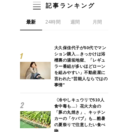
記事ランキング
最新
24時間
週間
月間
大久保佳代子が50代でマン
ション購入…きっかけは浴
槽裏の湯垢地獄、「レギュ
ラー番組が多いほどローン
を組みやすい」不動産屋に
言われた“芸能人ならではの
事情”
〈冷やしキュウリで510人
食中毒も…〉花火大会の
「豚の丸焼き」、キッチン
カーの「ケバブ」も…酷暑
の夏祭りで注意したい食べ
物