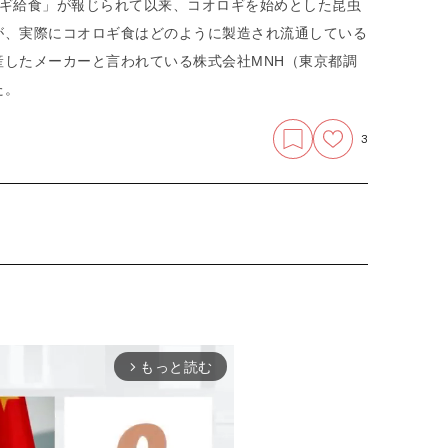
ロギ給食」が報じられて以来、コオロギを始めとした昆虫
が、実際にコオロギ食はどのように製造され流通している
したメーカーと言われている株式会社MNH（東京都調
た。
3
もっと読む
arrow_forward_ios