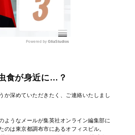
Powered by 
GliaStudios
M
u
t
虫食が身近に…？
e
うか深めていただきたく、ご連絡いたしまし
のようなメールが集英社オンライン編集部に
たのは東京都調布市にあるオフィスビル。