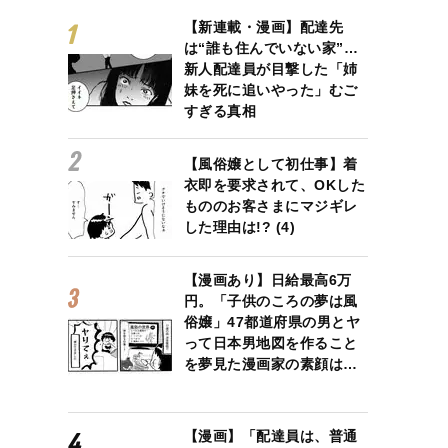
【新連載・漫画】配達先
は“誰も住んでいない家”…
新人配達員が目撃した「姉
妹を死に追いやった」むご
すぎる真相
【風俗嬢として初仕事】着
衣即を要求されて、OKした
もののお客さまにマジギレ
した理由は!? (4)
【漫画あり】日給最高6万
円。「子供のころの夢は風
俗嬢」47都道府県の男とヤ
って日本男地図を作ること
を夢見た漫画家の素顔は…
【漫画】「配達員は、普通