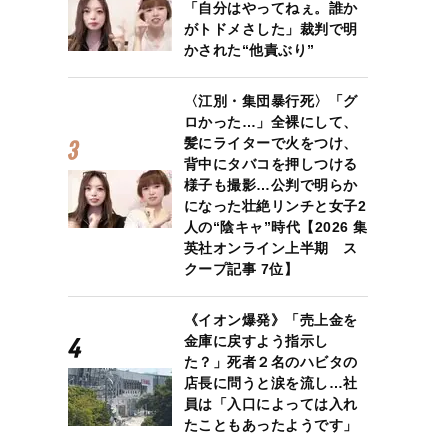
「自分はやってねぇ。誰か
がトドメさした」裁判で明
かされた“他責ぶり”
〈江別・集団暴行死〉「グ
ロかった…」全裸にして、
髪にライターで火をつけ、
背中にタバコを押しつける
様子も撮影…公判で明らか
になった壮絶リンチと女子2
人の“陰キャ”時代【2026 集
英社オンライン上半期 ス
クープ記事 7位】
《イオン爆発》「売上金を
金庫に戻すよう指示し
た？」死者２名のハビタの
店長に問うと涙を流し…社
員は「入口によっては入れ
たこともあったようです」