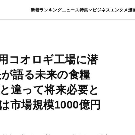
特集一覧を見る
漫画一覧を見る
新着
ランキング
ニュース
特集
ビジネス
エンタメ
漫
養・カルチャー
暮らし
スポーツ
ヘルスケア
美容
グルメ
用コオロギ工場に潜
長が語る未来の食糧
と違って将来必要と
は市場規模1000億円