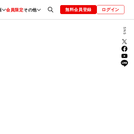
無料会員登録
ログイン
画
会員限定
その他
ファッション
恋愛・結婚
編集部
お知らせ