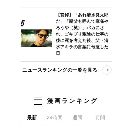
【哀悼】「あれ清水良太郎
だ」「親父も呼んで麻雀や
ろうや（笑）」バカにさ
れ、ゴキブリ駆除の仕事の
後に死を考えた後、父・清
水アキラの言葉に号泣した
日
ニュースランキングの一覧を見る
漫画ランキング
最新
24時間
週間
月間