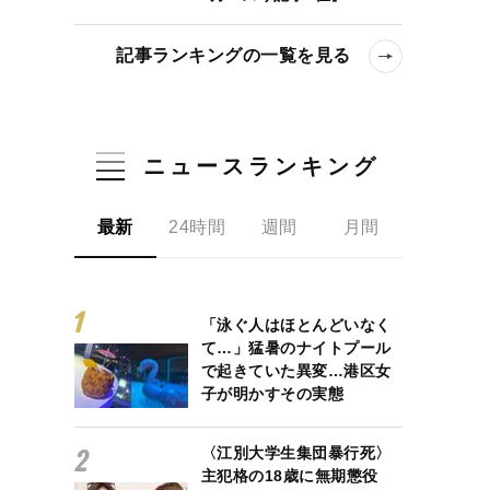
記事ランキングの一覧を見る
ニュースランキング
最新
24時間
週間
月間
「泳ぐ人はほとんどいなく
て…」猛暑のナイトプール
で起きていた異変…港区女
子が明かすその実態
〈江別大学生集団暴行死〉
主犯格の18歳に無期懲役