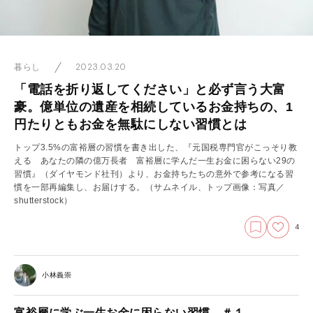
2023.03.20
暮らし
「電話を折り返してください」と必ず言う大富
豪。億単位の遺産を相続しているお金持ちの、1
円たりともお金を無駄にしない習慣とは
トップ3.5%の富裕層の習慣を書き出した、『元国税専門官がこっそり教
える あなたの隣の億万長者 富裕層に学んだ一生お金に困らない29の
習慣』（ダイヤモンド社刊）より、お金持ちたちの意外で参考になる習
慣を一部再編集し、お届けする。（サムネイル、トップ画像：写真／
shutterstock）
4
小林義崇
富裕層に学ぶ一生お金に困らない習慣 ＃１