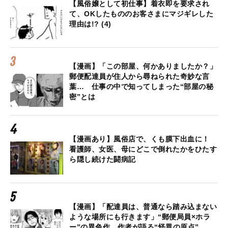
【風俗嬢として初仕事】着衣即を要求され
て、OKしたもののお客さまにマジギレした
理由は!? (4)
【漫画】「この部屋、何かありましたか？」
郵便配達員が住人から尋ねられた奇妙な言
葉… 仕事の中で知ってしまった“部屋の秘
密”とは
【漫画あり】風俗店で、くも膜下出血に！
看護師、女医、母にどこで倒れたかをひたす
ら隠し続けた闘病記
【漫画】「配達員は、普通なら踏み込まない
ような場所にも行きます」“郵便局員×ホラ
ー”の異色作、作者が語る“怪異の原点”