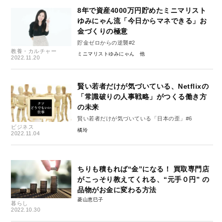
8年で資産4000万円貯めたミニマリスト
ゆみにゃん流「今日からマネできる」お
金づくりの極意
貯金ゼロからの逆襲#2
教養・カルチャー
ミニマリストゆみにゃん
2022.11.20
賢い若者だけが気づいている、Netflixの
「常識破りの人事戦略」がつくる働き方
の未来
賢い若者だけが気づいている「日本の歪」#6
ビジネス
橘玲
2022.11.04
ちりも積もれば“金”になる！ 買取専門店
がこっそり教えてくれる、“元手０円” の
品物がお金に変わる方法
菱山恵巳子
暮らし
2022.10.30