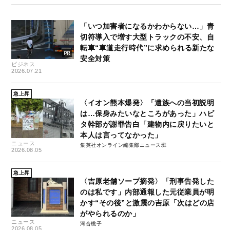
「いつ加害者になるかわからない…」青
切符導入で増す大型トラックの不安、自
転車“車道走行時代”に求められる新たな
安全対策
ビジネス
2026.07.21
急上昇
〈イオン熊本爆発〉「遺族への当初説明
は…保身みたいなところがあった」ハビ
タ幹部が謝罪告白「建物内に戻りたいと
本人は言ってなかった」
ニュース
集英社オンライン編集部ニュース班
2026.08.05
急上昇
〈吉原老舗ソープ摘発〉「刑事告発した
のは私です」内部通報した元従業員が明
かす“その後”と激震の吉原「次はどの店
がやられるのか」
ニュース
河合桃子
2026.08.05