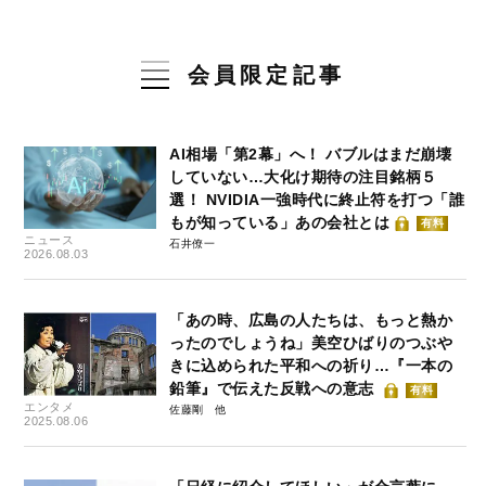
会員限定記事
AI相場「第2幕」へ！ バブルはまだ崩壊
していない…大化け期待の注目銘柄５
選！ NVIDIA一強時代に終止符を打つ「誰
もが知っている」あの会社とは
有料
ニュース
石井僚一
2026.08.03
「あの時、広島の人たちは、もっと熱か
ったのでしょうね」美空ひばりのつぶや
きに込められた平和への祈り…『一本の
鉛筆』で伝えた反戦への意志
有料
エンタメ
佐藤剛
2025.08.06