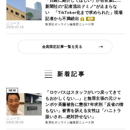
「日経に紹介してほしい」が合言葉に…
新聞社の“記者流出ドミノ”が止まらな
い 「TikToker化まで求められた」現場
記者から不満続出
有料
ニュース
集英社オンライン編集部ニュース班
2026.07.18
会員限定記事一覧を見る
新着記事
NEW
「ロケバスはスタッフがいつ戻ってきて
もおかしくない…」と無罪主張の元ジャ
ンポケ斉藤被告に懲役7年求刑「反省の情
もない」被害を訴える女性は「ハニトラ
扱いされ…絶対許せない」
ニュース
2026.08.06
集英社オンライン編集部ニュース班