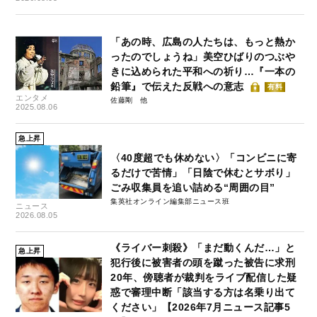
「あの時、広島の人たちは、もっと熱か
ったのでしょうね」美空ひばりのつぶや
きに込められた平和への祈り…『一本の
鉛筆』で伝えた反戦への意志
有料
エンタメ
佐藤剛
2025.08.06
急上昇
〈40度超でも休めない〉「コンビニに寄
るだけで苦情」「日陰で休むとサボり」
ごみ収集員を追い詰める“周囲の目”
集英社オンライン編集部ニュース班
ニュース
2026.08.05
《ライバー刺殺》「まだ動くんだ…」と
急上昇
犯行後に被害者の頭を蹴った被告に求刑
20年、傍聴者が裁判をライブ配信した疑
惑で審理中断「該当する方は名乗り出て
ください」【2026年7月ニュース記事5