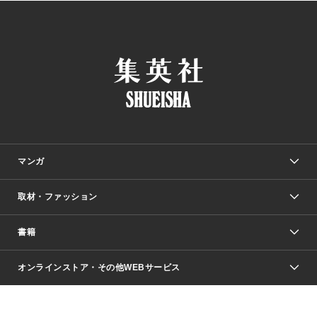
マンガ
取材・ファッション
少年マンガ
週刊少年ジャンプ
書籍
ファッション・美容
青年マンガ
ジャンプSQ.
Seventeen
週刊ヤングジャンプ
オンラインストア・その他WEBサービス
文芸・文庫・総合
芸能・情報・スポーツ
少女マンガ
Vジャンプ
non-no Web
ヤングジャンプ定期購読デジタル
すばる
Myojo
オンラインストア
りぼん
学芸・ノンフィクション・新書
最強ジャンプ
女性マンガ