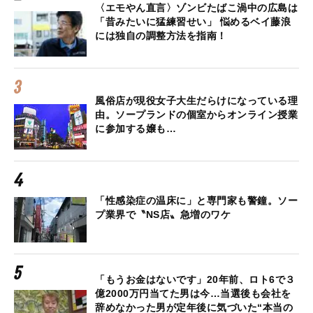
〈エモやん直言〉ゾンビたばこ渦中の広島は
「昔みたいに猛練習せい」 悩めるベイ藤浪
には独自の調整方法を指南！
風俗店が現役女子大生だらけになっている理
由。ソープランドの個室からオンライン授業
に参加する嬢も…
「性感染症の温床に」と専門家も警鐘。ソー
プ業界で〝NS店〟急増のワケ
「もうお金はないです」20年前、ロト6で３
億2000万円当てた男は今…当選後も会社を
辞めなかった男が定年後に気づいた“本当の