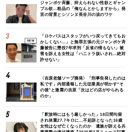
ジャンポケ斉藤、抑えられない性欲とギャン
ブル欲…粗品の「俺なんとかしますから」発
言の背景とシソンヌ長谷川の涙のワケ
「ロケバスはスタッフがいつ戻ってきてもお
NEW
かしくない…」と無罪主張の元ジャンポケ斉
藤被告に懲役7年求刑「反省の情もない」被
害を訴える女性は「ハニトラ扱いされ…絶対
許せない」
〈吉原老舗ソープ摘発〉「刑事告発したのは
私です」内部通報した元従業員が明かす“そ
の後”と激震の吉原「次はどの店がやられる
のか」
「釈放時にはもう厳しかった」18日間勾留
され体重27.7キロに…不起訴となった16歳
女性はなぜ亡くなったのか 遺族が訴える兵