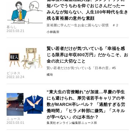
短パンでうちわを仰ぐおじさんだったー
みんなが知らない、人生100年時代を生き
残る富裕層の意外な素顔
富裕層に学んだ一生お金に困らない習慣 ＃２
暮らし
2023.03.21
小林義崇
賢い若者だけが気づいている「幸福を感
じる限界は年収800万円」だからこそ、お
金の次に大切なこと
賢い若者だけが気づいている「日本の歪」#5
ビジネス
橘玲
2022.10.24
“東大生の官僚離れ”が加速…早慶の学生
にも避けられ、厚労省若手キャリアの半
数がMARCH卒レベル？ 「過酷すぎる労
働時間」「ヒラメ幹部に嫌気」「スキル
が学べない」のは本当か？
ニュース
2023.03.01
集英社オンライン編集部ニュース班