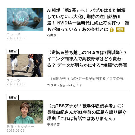
AI相場「第2幕」へ！ バブルはまだ崩壊
していない…大化け期待の注目銘柄５
選！ NVIDIA一強時代に終止符を打つ「誰
もが知っている」あの会社とは
有料
ニュース
石井僚一
2026.08.03
NEW
〈逆転＆勝ち越しの44.5％は7回以降〉7
イニング制導入で高校野球はどう変わ
る？ データが明らかにする“短縮”の弊害
「7回制が奪うもの-データが証明するドラマの消
スポーツ
失-」
2026.08.06
ゴジキ（@godziki_55）
NEW
〈元TBSアナが「被爆体験伝承者」に〉
長峰由紀さんが81年前の広島を語り継ぐ
理由「これは昔話ではありません」
中島早苗
教養・カルチャー
2026.08.06