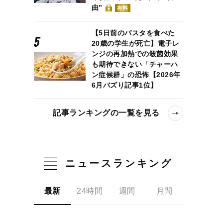
由”
有料
【5日前のパスタを食べた
20歳の学生が死亡】電子レ
ンジの再加熱での殺菌効果
も期待できない「チャーハ
ン症候群」の恐怖【2026年
6月バズり記事1位】
記事ランキングの一覧を見る
ニュースランキング
最新
24時間
週間
月間