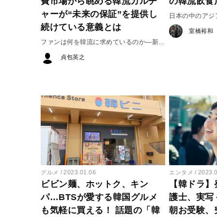
費市場から眺める韓流カルチ
の韓流飲食
ャーが“未来の保証”を提供し
日本の中のアジ
続けている意義とは
室橋裕和
ファンは何を韓流に求めているのか―新大
久保の変貌と韓流文化への期待＃２
貞包英之
グルメ
2023.01.06
エンタメ
2023.
ビビン麺、ホットク、キン
【韓ドラ】
パ…BTSが愛する韓国グルメ
護士、実写
も気軽に買える！ 話題の「韓
朝お受験、