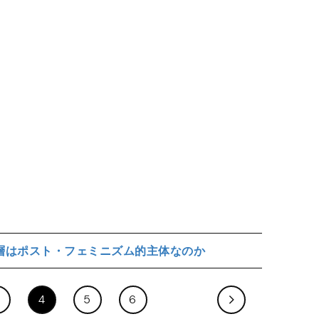
層はポスト・フェミニズム的主体なのか
4
5
6