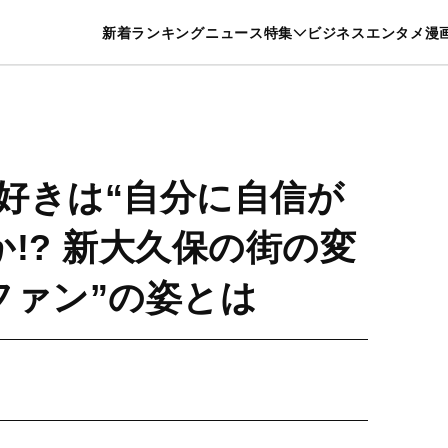
特集一覧を見る
漫画一覧を見る
新着
ランキング
ニュース
特集
ビジネス
エンタメ
漫
養・カルチャー
暮らし
スポーツ
ヘルスケア
美容
グルメ
マ好きは“自分に自信が
!? 新大久保の街の変
ファン”の姿とは