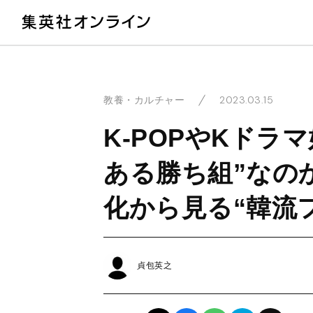
教
2023.03.15
教養・カルチャー
K-POPやKドラ
ある勝ち組”なのか
化から見る“韓流
貞包英之