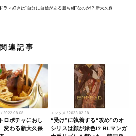
やKドラマ好きは“自分に自信がある勝ち組”なのか!? 新大久保の街の変
関連記事
ー
2022.08.08
エンタメ
2023.02.28
トロポチャにおし
“受け”に執着する“攻め”のオ
。変わる新大久保
シリスは顔が緑色!? BLマンガ