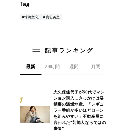
Tag
#韓流文化
#貞包英之
記事ランキング
最新
24時間
週間
月間
大久保佳代子が50代でマン
ション購入…きっかけは浴
槽裏の湯垢地獄、「レギュ
ラー番組が多いほどローン
を組みやすい」不動産屋に
言われた“芸能人ならではの
事情”