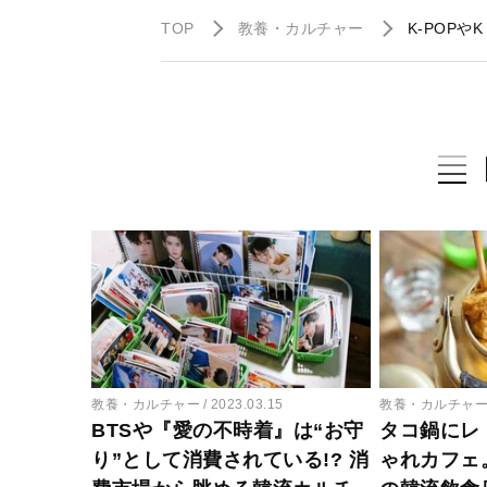
TOP
教養・カルチャー
K-POP
教養・カルチャー
2023.03.15
教養・カルチャ
BTSや『愛の不時着』は“お守
タコ鍋にレ
り”として消費されている!? 消
ゃれカフェ