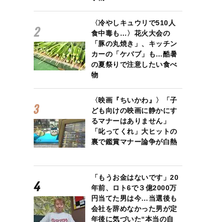
〈冷やしキュウリで510人
食中毒も…〉花火大会の
「豚の丸焼き」、キッチン
カーの「ケバブ」も…酷暑
の夏祭りで注意したい食べ
物
〈映画『ちいかわ』〉「子
ども向けの映画に静かにす
るマナーはありません」
「叱ってくれ」大ヒットの
裏で鑑賞マナー論争が白熱
「もうお金はないです」20
年前、ロト6で３億2000万
円当てた男は今…当選後も
会社を辞めなかった男が定
年後に気づいた“本当の自