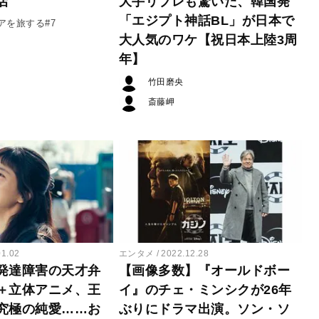
店
大手リブレも驚いた、韓国発
「エジプト神話BL」が日本で
アを旅する#7
大人気のワケ【祝日本上陸3周
年】
竹田磨央
斎藤岬
01.02
エンタメ
2022.12.28
発達障害の天才弁
【画像多数】『オールドボー
＋立体アニメ、王
イ』のチェ・ミンシクが26年
究極の純愛……お
ぶりにドラマ出演。ソン・ソ