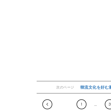
韓流文化を好む
次のページ
1
3