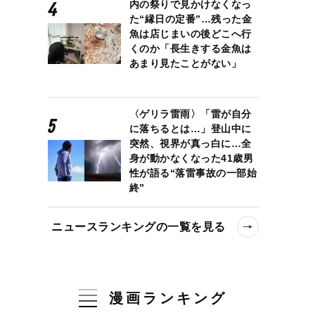
内の祭りで見かけなくなっ
た“縁日の定番”…残った金
魚は店じまいの後どこへ行
くのか「長生きする金魚は
あまり見たことがない」
〈ゲリラ雷雨〉「雷が自分
に落ちるとは…」登山中に
突然、視界が真っ白に…全
身が動かなくなった41歳男
性が語る“落雷事故の一部始
終”
ニュースランキングの一覧を見る
漫画ランキング