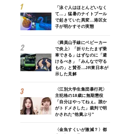
「泳ぐ人はほとんどいなく
て…」猛暑のナイトプール
で起きていた異変…港区女
子が明かすその実態
〈満員山手線にベビーカー
で炎上〉「折りたたまず乗
車できる」はずなのに「避
けるべき」「みんなで守る
もの」と賛否…JR東日本が
示した見解
〈江別大学生集団暴行死〉
主犯格の18歳に無期懲役
「自分はやってねぇ。誰か
がトドメさした」裁判で明
かされた“他責ぶり”
〈金魚すくいが激減？〉都