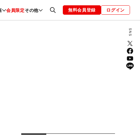
無料会員登録
ログイン
画
会員限定
その他
ファッション
恋愛・結婚
編集部
お知らせ