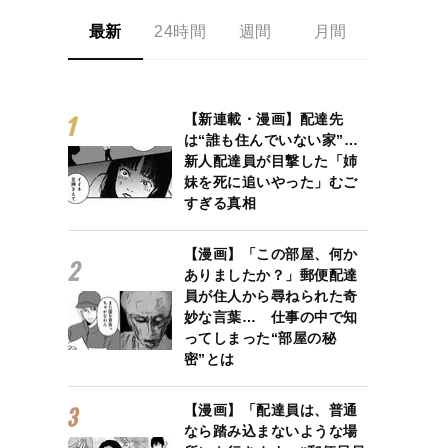
化から見る“韓流ファン”の姿とは
最新
24時間
週間
月間
【新連載・漫画】配達先
は“誰も住んでいない家”…
新人配達員が目撃した「姉
妹を死に追いやった」むご
すぎる真相
【漫画】「この部屋、何か
ありましたか？」郵便配達
員が住人から尋ねられた奇
妙な言葉… 仕事の中で知
ってしまった“部屋の秘
密”とは
【漫画】「配達員は、普通
なら踏み込まないような場