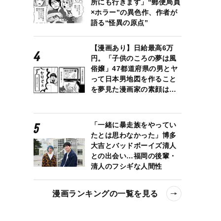
所にも行きます」“郵便局員
×ホラー”の異色作、作者が
語る“怪異の原点”
【漫画あり】日給最高6万
円。「子供のころの夢は風
俗嬢」47都道府県の男とヤ
って日本男地図を作ること
を夢見た漫画家の素顔は…
「一緒に暴走族をやってい
たとは思わなかった」博多
大吉とバッドボーイズ清人
との出会い…福岡の後輩・
清人のフシギな人間性
漫画ランキングの一覧を見る