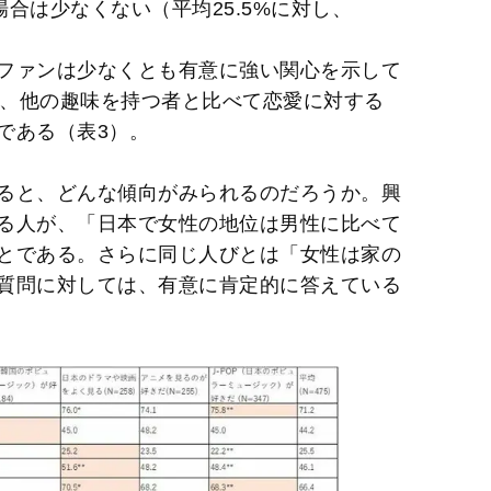
合は少なくない（平均25.5%に対し、
t
e
ファンは少なくとも有意に強い関心を示して
合、他の趣味を持つ者と比べて恋愛に対する
である（表3）。
ると、どんな傾向がみられるのだろうか。興
る人が、「日本で女性の地位は男性に比べて
とである。さらに同じ人びとは「女性は家の
質問に対しては、有意に肯定的に答えている