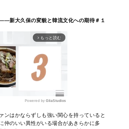
――新大久保の変貌と韓流文化への期待＃１
もっと読む
arrow_forward_ios
Powered by 
GliaStudios
ァンはかならずしも強い関心を持っていると
M
に仲のいい異性がいる場合があきらかに多
u