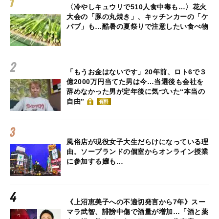
〈冷やしキュウリで510人食中毒も…〉花火
大会の「豚の丸焼き」、キッチンカーの「ケ
バブ」も…酷暑の夏祭りで注意したい食べ物
「もうお金はないです」20年前、ロト6で３
億2000万円当てた男は今…当選後も会社を
辞めなかった男が定年後に気づいた“本当の
自由”
有料
風俗店が現役女子大生だらけになっている理
由。ソープランドの個室からオンライン授業
に参加する嬢も…
《上沼恵美子への不適切発言から7年》スー
マラ武智、誹謗中傷で酒量が増加…「酒と薬