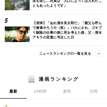
涙を流し…社員は「入口によっては入れたこ
ともあったようです」
【哀悼】「あれ清水良太郎だ」「親父も呼ん
で麻雀やろうや（笑）」バカにされ、ゴキブ
リ駆除の仕事の後に死を考えた後、父・清水
アキラの言葉に号泣した日
ニュースランキングの一覧を見る
漫画ランキング
最新
24時間
週間
月間