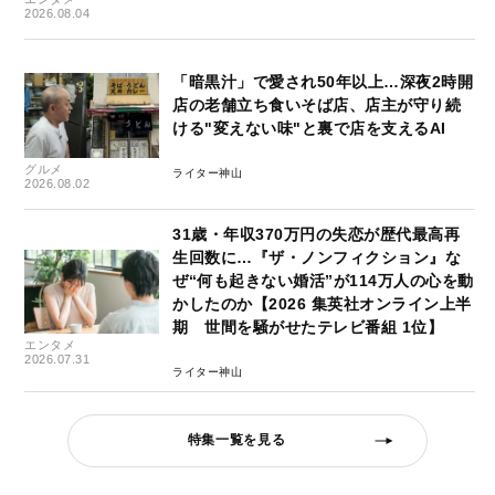
2026.08.04
「暗黒汁」で愛され50年以上…深夜2時開
店の老舗立ち食いそば店、店主が守り続
ける"変えない味"と裏で店を支えるAI
グルメ
ライター神山
2026.08.02
31歳・年収370万円の失恋が歴代最高再
生回数に…『ザ・ノンフィクション』な
ぜ“何も起きない婚活”が114万人の心を動
かしたのか【2026 集英社オンライン上半
期 世間を騒がせたテレビ番組 1位】
エンタメ
2026.07.31
ライター神山
特集一覧を見る