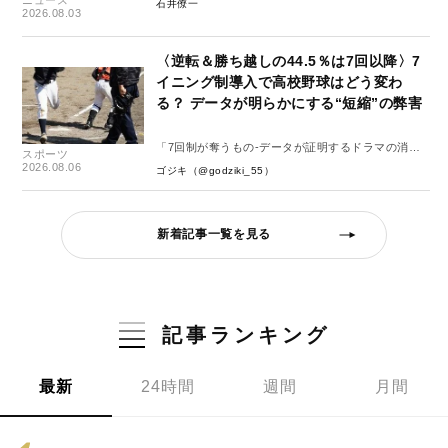
ニュース
石井僚一
2026.08.03
〈逆転＆勝ち越しの44.5％は7回以降〉7
イニング制導入で高校野球はどう変わ
る？ データが明らかにする“短縮”の弊害
「7回制が奪うもの-データが証明するドラマの消
スポーツ
失-」
2026.08.06
ゴジキ（@godziki_55）
新着記事一覧を見る
記事ランキング
最新
24時間
週間
月間