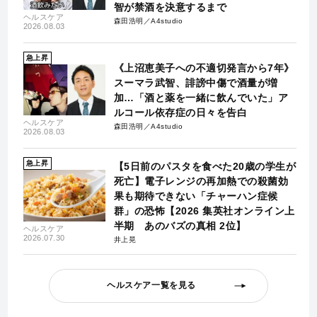
智が禁酒を決意するまで
ヘルスケア
森田浩明／A4studio
2026.08.03
急上昇
《上沼恵美子への不適切発言から7年》
スーマラ武智、誹謗中傷で酒量が増
加…「酒と薬を一緒に飲んでいた」ア
ルコール依存症の日々を告白
ヘルスケア
森田浩明／A4studio
2026.08.03
急上昇
【5日前のパスタを食べた20歳の学生が
死亡】電子レンジの再加熱での殺菌効
果も期待できない「チャーハン症候
群」の恐怖【2026 集英社オンライン上
半期 あのバズの真相 2位】
ヘルスケア
2026.07.30
井上晃
ヘルスケア一覧を見る