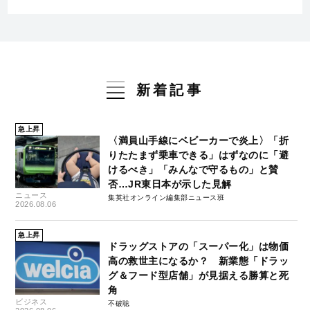
新着記事
急上昇
〈満員山手線にベビーカーで炎上〉「折
りたたまず乗車できる」はずなのに「避
けるべき」「みんなで守るもの」と賛
否…JR東日本が示した見解
ニュース
集英社オンライン編集部ニュース班
2026.08.06
急上昇
ドラッグストアの「スーパー化」は物価
高の救世主になるか？ 新業態「ドラッ
グ＆フード型店舗」が見据える勝算と死
角
ビジネス
不破聡