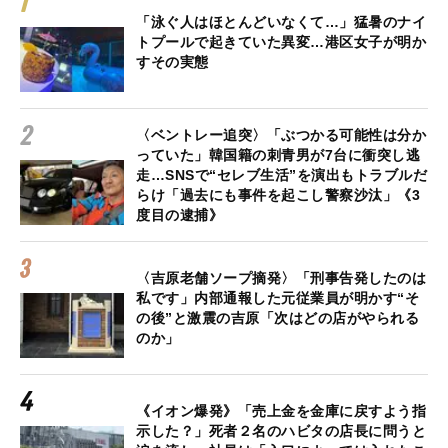
「泳ぐ人はほとんどいなくて…」猛暑のナイ
トプールで起きていた異変…港区女子が明か
すその実態
〈ベントレー追突〉「ぶつかる可能性は分か
っていた」韓国籍の刺青男が7台に衝突し逃
走…SNSで“セレブ生活”を演出もトラブルだ
らけ「過去にも事件を起こし警察沙汰」《3
度目の逮捕》
〈吉原老舗ソープ摘発〉「刑事告発したのは
私です」内部通報した元従業員が明かす“そ
の後”と激震の吉原「次はどの店がやられる
のか」
《イオン爆発》「売上金を金庫に戻すよう指
示した？」死者２名のハビタの店長に問うと