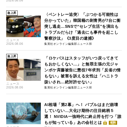
2026.08.06
急上昇
〈ベントレー追突〉「ぶつかる可能性は
分かっていた」韓国籍の刺青男が7台に衝
突し逃走…SNSで“セレブ生活”を演出も
トラブルだらけ「過去にも事件を起こし
警察沙汰」《3度目の逮捕》
ニュース
2026.08.06
集英社オンライン編集部ニュース班
急上昇
「ロケバスはスタッフがいつ戻ってきて
もおかしくない…」と無罪主張の元ジャ
ンポケ斉藤被告に懲役7年求刑「反省の情
もない」被害を訴える女性は「ハニトラ
扱いされ…絶対許せない」
ニュース
2026.08.06
集英社オンライン編集部ニュース班
AI相場「第2幕」へ！ バブルはまだ崩壊
していない…大化け期待の注目銘柄５
選！ NVIDIA一強時代に終止符を打つ「誰
もが知っている」あの会社とは
有料