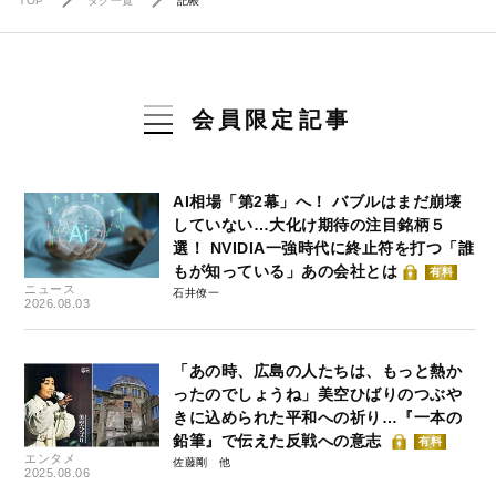
TOP
タグ一覧
記帳
会員限定記事
AI相場「第2幕」へ！ バブルはまだ崩壊
していない…大化け期待の注目銘柄５
選！ NVIDIA一強時代に終止符を打つ「誰
もが知っている」あの会社とは
有料
ニュース
石井僚一
2026.08.03
「あの時、広島の人たちは、もっと熱か
ったのでしょうね」美空ひばりのつぶや
きに込められた平和への祈り…『一本の
鉛筆』で伝えた反戦への意志
有料
エンタメ
佐藤剛
2025.08.06