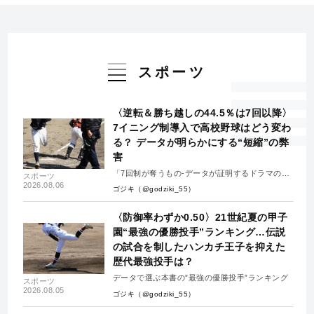
スポーツ
〈逆転＆勝ち越しの44.5％は7回以降〉
7イニング制導入で高校野球はどう変わ
る？ データが明らかにする“短縮”の弊
害
「7回制が奪うもの-データが証明するドラマの消
スポーツ
失-」
2026.08.06
ゴジキ（@godziki_55）
〈防御率わずか0.50〉21世紀夏の甲子
園“最強の優勝投手”ランキング…伝説
の試合を制したハンカチ王子を抑えた
歴代最強投手は？
データで選ぶ本書の”最強の優勝投手”ランキング
スポーツ
2026.08.05
ゴジキ（@godziki_55）