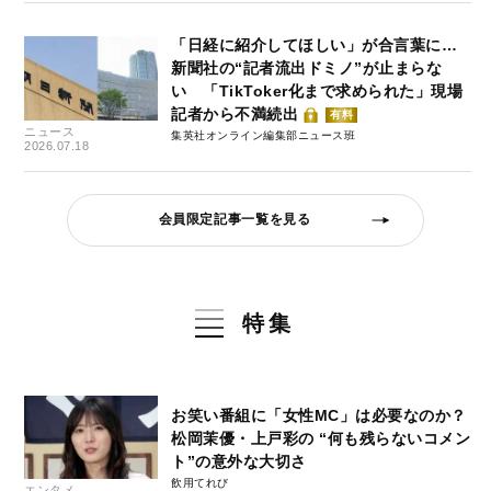
「日経に紹介してほしい」が合言葉に…
新聞社の“記者流出ドミノ”が止まらな
い 「TikToker化まで求められた」現場
記者から不満続出
有料
ニュース
集英社オンライン編集部ニュース班
2026.07.18
会員限定記事一覧を見る
特集
お笑い番組に「女性MC」は必要なのか？
松岡茉優・上戸彩の “何も残らないコメン
ト”の意外な大切さ
飲用てれび
エンタメ