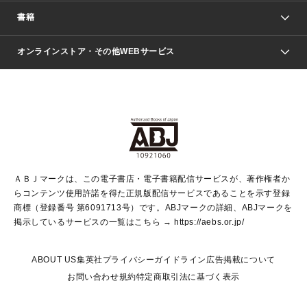
週刊少年ジャンプ
書籍
ファッション・美容
青年マンガ
ジャンプSQ.
Seventeen
週刊ヤングジャンプ
オンラインストア・その他WEBサービス
文芸・文庫・総合
芸能・情報・スポーツ
少女マンガ
Vジャンプ
non-no Web
ヤングジャンプ定期購読デジタル
すばる
Myojo
オンラインストア
りぼん
学芸・ノンフィクション・新書
最強ジャンプ
女性マンガ
@BAILA
ヤンジャン＋
小説すばる
週プレNEWS
マーガレット
集英社OTOコンテンツ
集英社 学芸編集部
少年ジャンプ＋
その他WEBサービス
クッキー
ライトノベル・ノベライズ
MAQUIA ONLINE
となりのヤングジャンプ
集英社 文芸ステーション
週プレ グラジャパ！
別冊マーガレット
SHUEISHA MANGA-ART HERITAGE
集英社 ビジネス書
ゼブラック
ココハナ
SHUEISHA ADNAVI
SPUR.JP
集英社Webマガジン Cobalt
グランドジャンプ
web 集英社文庫
キッズ
web Sportiva
マンガMee
ジャンプキャラクターズストア
集英社新書
ジャンプルーキー！
月刊オフィスユー
ＡＢＪマークは、この電子書店・電子書籍配信サービスが、著作権者か
EDITOR'S LAB
LEE
集英社オレンジ文庫
ウルトラジャンプ
青春と読書
パラスポ＋！
らコンテンツ使用許諾を得た正規版配信サービスであることを示す登録
集英社みらい文庫
リマコミ＋
HAPPY PLUS STORE
集英社新書プラス
ジャンプTOON
商標（登録番号 第6091713号）です。ABJマークの詳細、ABJマークを
Marisol
シフォン文庫
アジア人物史
S-KIDS.LAND
マンガMeets
掲示しているサービスの一覧はこちら →
https://aebs.or.jp/
shueisha vox
よみタイ
S-MANGA
Web éclat
ダッシュエックス文庫
LEEマルシェ
kotoba
集英社ジャンプリミックス
ABOUT US
集英社プライバシーガイドライン
広告掲載について
T JAPAN:The New York Times Style Magazine
JUMP j BOOKS
お問い合わせ
規約
特定商取引法に基づく表示
SHOP Marisol
e!集英社
集英社コミック文庫
集英社女性誌ポータル
éclat premium
imidas