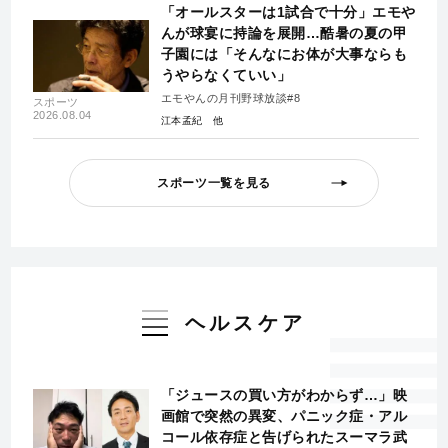
「オールスターは1試合で十分」エモや
んが球宴に持論を展開…酷暑の夏の甲
子園には「そんなにお体が大事ならも
うやらなくていい」
エモやんの月刊野球放談#8
スポーツ
2026.08.04
江本孟紀
スポーツ一覧を見る
ヘルスケア
「ジュースの買い方がわからず…」映
画館で突然の異変、パニック症・アル
コール依存症と告げられたスーマラ武