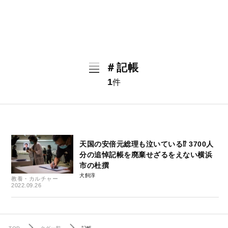
＃記帳
1
件
天国の安倍元総理も泣いている⁉ 3700人
分の追悼記帳を廃棄せざるをえない横浜
市の杜撰
犬飼淳
教養・カルチャー
2022.09.26