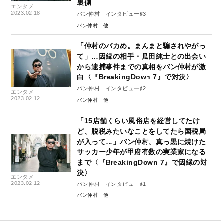
裏側
エンタメ
2023.02.18
バン仲村 インタビュー♯3
バン仲村
「仲村のバカめ。まんまと騙されやがっ
て」…因縁の相手・瓜田純士との出会い
から逮捕事件までの真相をバン仲村が激
白〈『BreakingDown 7』で対決〉
バン仲村 インタビュー♯2
エンタメ
2023.02.12
バン仲村
「15店舗くらい風俗店を経営してたけ
ど、脱税みたいなことをしてたら国税局
が入って…」バン仲村、真っ黒に焼けた
サッカー少年が甲府有数の実業家になる
まで〈『BreakingDown 7』で因縁の対
決〉
エンタメ
2023.02.12
バン仲村 インタビュー♯1
バン仲村