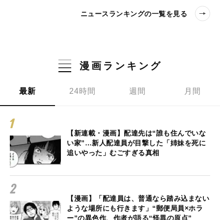
ニュースランキングの一覧を見る
漫画ランキング
最新
24時間
週間
月間
【新連載・漫画】配達先は“誰も住んでいな
い家”…新人配達員が目撃した「姉妹を死に
追いやった」むごすぎる真相
【漫画】「配達員は、普通なら踏み込まない
ような場所にも行きます」“郵便局員×ホラ
ー”の異色作、作者が語る“怪異の原点”