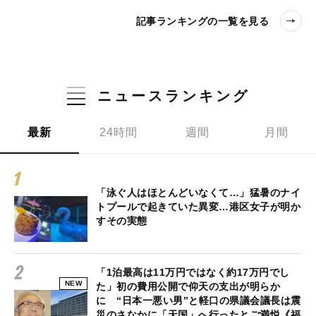
記事ランキングの一覧を見る
ニュースランキング
最新
24時間
週間
月間
「泳ぐ人はほとんどいなくて…」猛暑のナイ
トプールで起きていた異変…港区女子が明か
すその実態
「1泊最高は11万円ではなく約17万円でし
NEW
た」初の費用公開で仰天の支出が明らか
に “日本一悪い男”と軽口の県議会議長は震
災のさなかに「天国」へ行ったとご満悦《福