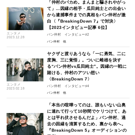
「仲村のバカめ。まんまと騙されやがっ
て」…因縁の相手・瓜田純士との出会い
から逮捕事件までの真相をバン仲村が激
白〈『BreakingDown 7』で対決〉
【2023インタビュー記事 6位】
エンタメ
バン仲村 インタビュー♯2
2023.12.28
バン仲村
ヤクザと渡りあうなら「一に勇気、二に
度胸、三に覚悟」。ついに雌雄を決す
る“バン仲村vs瓜田純士”。因縁の一戦に
賭ける、仲村のアツい想い
〈BreakingDown 7〉
エンタメ
バン仲村 インタビュー♯4
2023.02.18
バン仲村
「本当の喧嘩ってのは、誰もいない山奥
に連れて行って10秒間でケリつけて、あ
とは平れ伏させるんだよ」バン仲村、過
去の因縁を清算するため、裏から表へ。
『BreakingDown 5』オーディションの