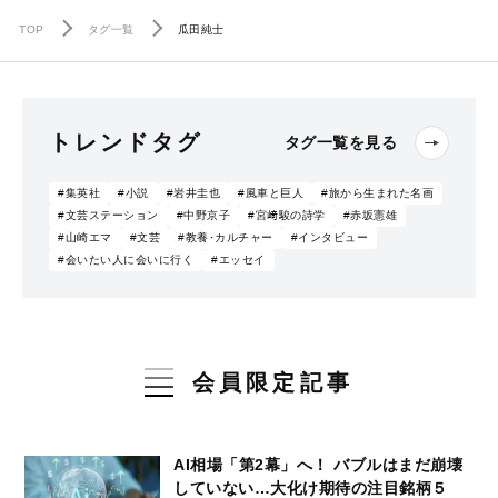
TOP
タグ一覧
瓜田純士
トレンドタグ
タグ一覧を見る
#集英社
#小説
#岩井圭也
#風車と巨人
#旅から生まれた名画
#文芸ステーション
#中野京子
#宮﨑駿の詩学
#赤坂憲雄
#山崎エマ
#文芸
#教養･カルチャー
#インタビュー
#会いたい人に会いに行く
#エッセイ
会員限定記事
AI相場「第2幕」へ！ バブルはまだ崩壊
していない…大化け期待の注目銘柄５