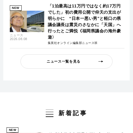
「1泊最高は11万円ではなく約17万円
NEW
でした」初の費用公開で仰天の支出が
明らかに “日本一悪い男”と軽口の県
議会議長は震災のさなかに「天国」へ
行ったとご満悦《福岡県議会の海外豪
ニュース
遊〉
2026.08.08
集英社オンライン編集部ニュース班
ニュース一覧を見る
新着記事
NEW