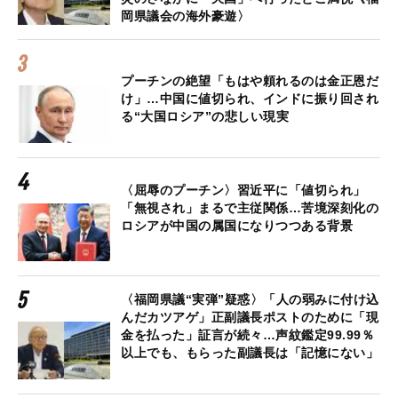
岡県議会の海外豪遊〉
プーチンの絶望「もはや頼れるのは金正恩だ
け」…中国に値切られ、インドに振り回され
る“大国ロシア”の悲しい現実
〈屈辱のプーチン〉習近平に「値切られ」
「無視され」まるで主従関係…苦境深刻化の
ロシアが中国の属国になりつつある背景
〈福岡県議“実弾”疑惑〉「人の弱みに付け込
んだカツアゲ」正副議長ポストのために「現
金を払った」証言が続々…声紋鑑定99.99％
以上でも、もらった副議長は「記憶にない」