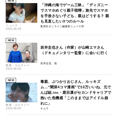
NEW
「沖縄の海でゲーム三昧」「ディズニー
でスマホめぐり親子喧嘩」旅先でスマホ
を手放さない子ども、親はどうする？ 親
も見直したい3つのルール
ニュース
集英社オンライン編集部ニュース班
2026.08.08
NEW
岩井圭也さん（作家）が山崎エマさん
（ドキュメンタリー監督）に会いに行く
岩井圭也
教養・カルチャー
2026.08.08
NEW
毒親、ぶつかりおじさん、ルッキズ
ム…“闇深4コマ漫画”で10万いいね、元で
んぱ組.inc・鹿目凛がセカンドキャリアで
抱いた危機感「このままではアイドル崩
れに」
教養・カルチャー
2026.08.08
キムラ