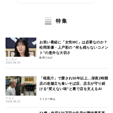
特集
お笑い番組に「女性MC」は必要なのか？
松岡茉優・上戸彩の “何も残らないコメン
ト”の意外な大切さ
飲用てれび
エンタメ
2026.08.04
「暗黒汁」で愛され50年以上…深夜2時開
店の老舗立ち食いそば店、店主が守り続
ける"変えない味"と裏で店を支えるAI
グルメ
ライター神山
2026.08.02
31歳・年収370万円の失恋が歴代最高再