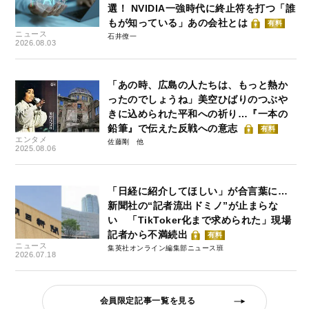
選！ NVIDIA一強時代に終止符を打つ「誰
もが知っている」あの会社とは
有料
ニュース
石井僚一
2026.08.03
「あの時、広島の人たちは、もっと熱か
ったのでしょうね」美空ひばりのつぶや
きに込められた平和への祈り…『一本の
鉛筆』で伝えた反戦への意志
有料
エンタメ
佐藤剛
2025.08.06
「日経に紹介してほしい」が合言葉に…
新聞社の“記者流出ドミノ”が止まらな
い 「TikToker化まで求められた」現場
記者から不満続出
有料
ニュース
集英社オンライン編集部ニュース班
2026.07.18
会員限定記事一覧を見る