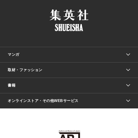
マンガ
取材・ファッション
少年マンガ
週刊少年ジャンプ
書籍
ファッション・美容
青年マンガ
ジャンプSQ.
Seventeen
週刊ヤングジャンプ
オンラインストア・その他WEBサービス
文芸・文庫・総合
芸能・情報・スポーツ
少女マンガ
Vジャンプ
non-no Web
ヤングジャンプ定期購読デジタル
すばる
Myojo
オンラインストア
りぼん
学芸・ノンフィクション・新書
最強ジャンプ
女性マンガ
@BAILA
ヤンジャン＋
小説すばる
週プレNEWS
マーガレット
集英社OTOコンテンツ
集英社 学芸編集部
少年ジャンプ＋
その他WEBサービス
クッキー
ライトノベル・ノベライズ
MAQUIA ONLINE
となりのヤングジャンプ