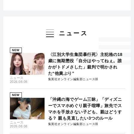
ニュース
NEW
〈江別大学生集団暴行死〉主犯格の18
歳に無期懲役「自分はやってねぇ。誰
かがトドメさした」裁判で明かされ
た“他責ぶり”
ニュース
集英社オンライン編集部ニュース班
2026.08.08
NEW
「沖縄の海でゲーム三昧」「ディズニ
ーでスマホめぐり親子喧嘩」旅先でス
マホを手放さない子ども、親はどうす
る？ 親も見直したい3つのルール
ニュース
集英社オンライン編集部ニュース班
2026.08.08