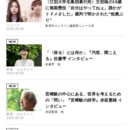
〈江別大学生集団暴行死〉主犯格の18歳
に無期懲役「自分はやってねぇ。誰かが
トドメさした」裁判で明かされた“他責ぶ
り”
ニュース
集英社オンライン編集部ニュース班
2026.08.08
NEW
「〈保る〉とは何か」『汽笛、聞こえ
る』佐藤雫 インタビュー
佐藤雫
教養・カルチャー
2026.08.08
NEW
宮﨑駿の中心にある、世界を考えるため
の「問い」『宮﨑駿の詩学』赤坂憲雄 イ
ンタビュー
赤坂憲雄
教養・カルチャー
2026.08.08