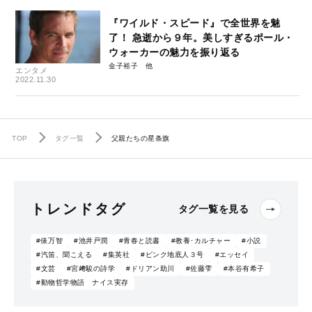
『ワイルド・スピード』で全世界を魅
了！ 急逝から９年。美しすぎるポール・
ウォーカーの魅力を振り返る
金子裕子
エンタメ
2022.11.30
TOP
タグ一覧
父親たちの星条旗
トレンドタグ
タグ一覧を見る
#俵万智
#池井戸潤
#青春と読書
#教養･カルチャー
#小説
#汽笛、聞こえる
#集英社
#ピンク地底人３号
#エッセイ
#文芸
#宮﨑駿の詩学
#ドリアン助川
#佐藤雫
#本谷有希子
#動物哲学物語 ナイス実存