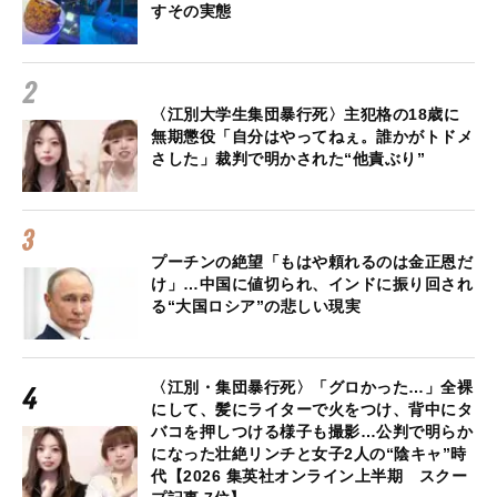
すその実態
〈江別大学生集団暴行死〉主犯格の18歳に
無期懲役「自分はやってねぇ。誰かがトドメ
さした」裁判で明かされた“他責ぶり”
プーチンの絶望「もはや頼れるのは金正恩だ
け」…中国に値切られ、インドに振り回され
る“大国ロシア”の悲しい現実
〈江別・集団暴行死〉「グロかった…」全裸
にして、髪にライターで火をつけ、背中にタ
バコを押しつける様子も撮影…公判で明らか
になった壮絶リンチと女子2人の“陰キャ”時
代【2026 集英社オンライン上半期 スクー