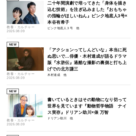
二十年間演劇で培ってきた「身体を描き
込む技術」を注ぎ込みました『おもちゃ
の指輪がほしいねん』ピンク地底人3号×
本谷有希子
教養・カルチャー
ピンク地底人３号
2026.08.09
NEW
「アクションってしんどいな」本当に死
ぬ思いで…俳優・木村達成が語るドラマ
版『水滸伝』過酷な撮影の裏側と打ち上
げでの北方謙三
教養・カルチャー
木村達成
2026.08.09
NEW
書いているときはその動物になり切って
世界を見ています『動物哲学物語 ナイ
ス実存』ドリアン助川×俵 万智
ドリアン助川
教養・カルチャー
2026.08.09