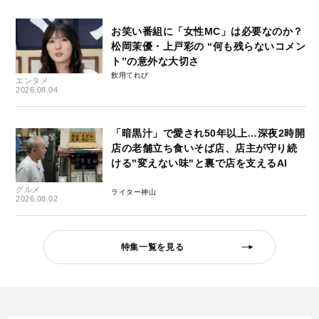
お笑い番組に「女性MC」は必要なのか？
松岡茉優・上戸彩の “何も残らないコメン
ト”の意外な大切さ
飲用てれび
エンタメ
2026.08.04
「暗黒汁」で愛され50年以上…深夜2時開
店の老舗立ち食いそば店、店主が守り続
ける"変えない味"と裏で店を支えるAI
グルメ
ライター神山
2026.08.02
特集一覧を見る