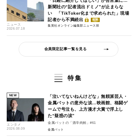
「日経に紹介してほしい」が合言葉に…
新聞社の“記者流出ドミノ”が止まらな
い 「TikToker化まで求められた」現場
記者から不満続出
有料
ニュース
集英社オンライン編集部ニュース班
2026.07.18
会員限定記事一覧を見る
特集
NEW
「泣いてないねんけどな」無頼派芸人・
金属バットの意外な涙…映画館、格闘ゲ
ームで号泣も、上方漫才大賞で浮上し
た“疑惑の涙”
金属バットの「酒辛肉鮪」#61
エンタメ
2026.08.09
金属バット