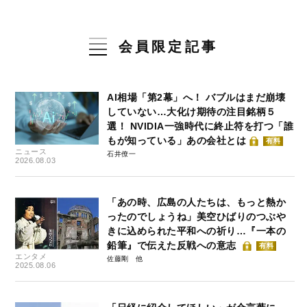
会員限定記事
AI相場「第2幕」へ！ バブルはまだ崩壊
していない…大化け期待の注目銘柄５
選！ NVIDIA一強時代に終止符を打つ「誰
もが知っている」あの会社とは
有料
ニュース
石井僚一
2026.08.03
「あの時、広島の人たちは、もっと熱か
ったのでしょうね」美空ひばりのつぶや
きに込められた平和への祈り…『一本の
鉛筆』で伝えた反戦への意志
有料
エンタメ
佐藤剛
2025.08.06