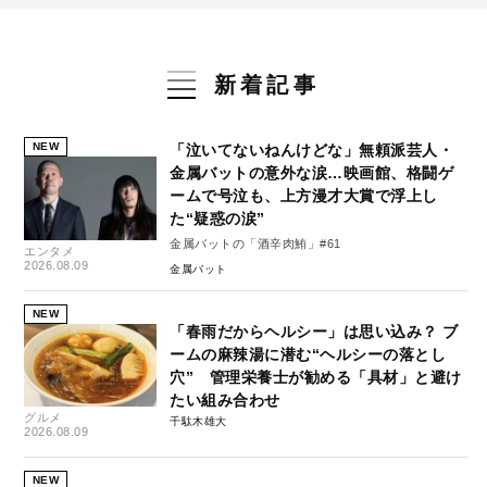
新着記事
NEW
「泣いてないねんけどな」無頼派芸人・
金属バットの意外な涙…映画館、格闘ゲ
ームで号泣も、上方漫才大賞で浮上し
た“疑惑の涙”
金属バットの「酒辛肉鮪」#61
エンタメ
2026.08.09
金属バット
NEW
「春雨だからヘルシー」は思い込み？ ブ
ームの麻辣湯に潜む“ヘルシーの落とし
穴” 管理栄養士が勧める「具材」と避け
たい組み合わせ
グルメ
千駄木雄大
2026.08.09
NEW