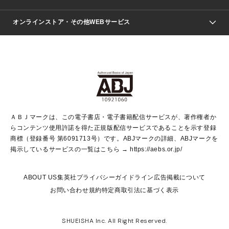
ジャンプSQ.
Seventeen
週刊ヤングジャンプ
オンラインストア・その他WEBサービス
文芸・文庫・総合
芸能・情報・スポーツ
少女マンガ
Vジャンプ
non-no Web
ヤングジャンプ定期購読デジタル
すばる
Myojo
オンラインストア
りぼん
学芸・ノンフィクション・新書
最強ジャンプ
女性マンガ
@BAILA
ヤンジャン＋
小説すばる
週プレNEWS
マーガレット
集英社OTOコンテンツ
集英社 学芸編集部
少年ジャンプ＋
その他WEBサービス
クッキー
ライトノベル・ノベライズ
MAQUIA ONLINE
となりのヤングジャンプ
集英社 文芸ステーション
週プレ グラジャパ！
別冊マーガレット
SHUEISHA MANGA-ART HERITAGE
集英社 ビジネス書
ゼブラック
ココハナ
SHUEISHA ADNAVI
SPUR.JP
集英社Webマガジン Cobalt
グランドジャンプ
web 集英社文庫
キッズ
web Sportiva
マンガMee
ジャンプキャラクターズストア
集英社新書
ジャンプルーキー！
月刊オフィスユー
ＡＢＪマークは、この電子書店・電子書籍配信サービスが、著作権者か
EDITOR'S LAB
LEE
集英社オレンジ文庫
ウルトラジャンプ
青春と読書
パラスポ＋！
らコンテンツ使用許諾を得た正規版配信サービスであることを示す登録
集英社みらい文庫
リマコミ＋
HAPPY PLUS STORE
集英社新書プラス
ジャンプTOON
商標（登録番号 第6091713号）です。ABJマークの詳細、ABJマークを
Marisol
シフォン文庫
アジア人物史
S-KIDS.LAND
マンガMeets
掲示しているサービスの一覧はこちら →
https://aebs.or.jp/
shueisha vox
よみタイ
S-MANGA
Web éclat
ダッシュエックス文庫
LEEマルシェ
kotoba
集英社ジャンプリミックス
ABOUT US
集英社プライバシーガイドライン
広告掲載について
T JAPAN:The New York Times Style Magazine
JUMP j BOOKS
お問い合わせ
規約
特定商取引法に基づく表示
SHOP Marisol
e!集英社
集英社コミック文庫
集英社女性誌ポータル
éclat premium
imidas
MEN'S NON-NO WEB
SHUEISHA Inc. All Right Reserved.