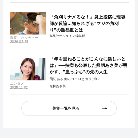
「角刈りナメるな！」炎上投稿に理容
師が反論…知られざる“マジの角刈
り”の難易度とは
集英社オンライン編集部
教養・カルチャー
2026.02.28
「年を重ねることがこんなに楽しいと
は」──持病も公表した熊切あさ美が明
かす、”崖っぷち”の先の人生
熊切あさ美のココロとカラダ#2
エンタメ
熊切あさ美
2025.11.02
美容一覧を見る