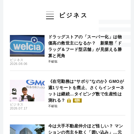
ビジネス
ドラッグストアの「スーパー化」は物
価高の救世主になるか？ 新業態「ド
ラッグ＆フード型店舗」が見据える勝
算と死角
ビジネス
不破聡
2026.08.06
《在宅勤務は“サボり”なのか》GMOが
週1リモートを廃止、さくらインターネ
ットは継続…タイピング数で生産性は
測れる？
有料
ビジネス
不破聡
2026.07.17
今は大手不動産仲介ほど怪しい？ マン
ションの売主を欺く「囲い込み」…元