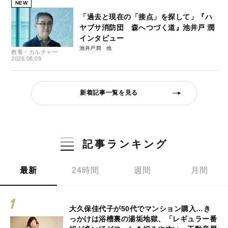
NEW
「過去と現在の「接点」を探して」『ハ
ヤブサ消防団 森へつづく道』池井戸 潤
インタビュー
池井戸潤
教養・カルチャー
2026.08.09
新着記事一覧を見る
記事ランキング
最新
24時間
週間
月間
大久保佳代子が50代でマンション購入…き
っかけは浴槽裏の湯垢地獄、「レギュラー番