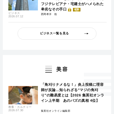
フジテレビアナ・宅建士がハメられた
卑劣なその手口
有料
ビジネス
西岡孝洋
2026.07.12
ビジネス一覧を見る
美容
「角刈りナメるな！」炎上投稿に理容
師が反論…知られざる“マジの角刈
り”の難易度とは【2026 集英社オンラ
イン上半期 あのバズの真相 4位】
教養・カルチャー
2026.07.30
集英社オンライン編集部