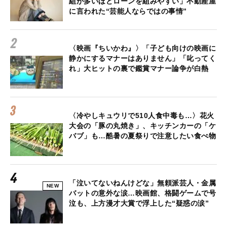
組が多いほどローンを組みやすい」不動産屋
に言われた“芸能人ならではの事情”
〈映画『ちいかわ』〉「子ども向けの映画に
静かにするマナーはありません」「叱ってく
れ」大ヒットの裏で鑑賞マナー論争が白熱
〈冷やしキュウリで510人食中毒も…〉花火
大会の「豚の丸焼き」、キッチンカーの「ケ
バブ」も…酷暑の夏祭りで注意したい食べ物
「泣いてないねんけどな」無頼派芸人・金属
NEW
バットの意外な涙…映画館、格闘ゲームで号
泣も、上方漫才大賞で浮上した“疑惑の涙”