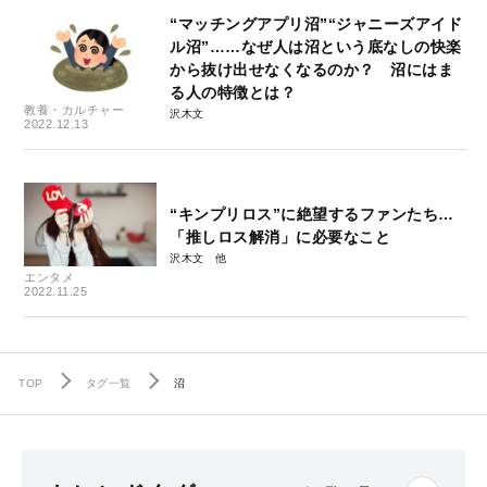
“マッチングアプリ沼”“ジャニーズアイド
ル沼”……なぜ人は沼という底なしの快楽
から抜け出せなくなるのか？ 沼にはま
る人の特徴とは？
教養・カルチャー
沢木文
2022.12.13
“キンプリロス”に絶望するファンたち…
「推しロス解消」に必要なこと
沢木文
エンタメ
2022.11.25
TOP
タグ一覧
沼