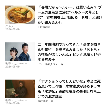
「春雨だからヘルシー」は思い込み？ ブ
ームの麻辣湯に潜む“ヘルシーの落とし
穴” 管理栄養士が勧める「具材」と避け
たい組み合わせ
グルメ
千駄木雄大
2026.08.09
二十年間演劇で培ってきた「身体を描き
込む技術」を注ぎ込みました『おもちゃ
の指輪がほしいねん』ピンク地底人3号×
本谷有希子
教養・カルチャー
ピンク地底人３号
2026.08.09
「アクションってしんどいな」本当に死
ぬ思いで…俳優・木村達成が語るドラマ
版『水滸伝』過酷な撮影の裏側と打ち上
げでの北方謙三
教養・カルチャー
木村達成
2026.08.09