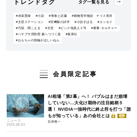
トレンドタグ
タグ一覧を見る
#赤坂憲雄
#小説
#青春と読書
#動物哲学物語 ナイス実存
#文芸ステーション
#宮﨑駿の詩学
#小説すばる
#エッセイ
#汽笛、聞こえる
#文芸
#ピンク地底人３号
#教養･カルチャー
#ハヤブサ消防団 森へつづく道
#集英社
#おもちゃの指輪がほしいねん
会員限定記事
AI相場「第2幕」へ！ バブルはまだ崩壊
していない…大化け期待の注目銘柄５
選！ NVIDIA一強時代に終止符を打つ「誰
もが知っている」あの会社とは
有料
ニュース
石井僚一
2026.08.03