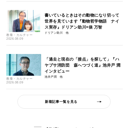
書いているときはその動物になり切って
世界を見ています『動物哲学物語 ナイ
ス実存』ドリアン助川×俵 万智
ドリアン助川
教養・カルチャー
2026.08.09
「過去と現在の「接点」を探して」『ハ
ヤブサ消防団 森へつづく道』池井戸 潤
インタビュー
池井戸潤
教養・カルチャー
2026.08.09
新着記事一覧を見る