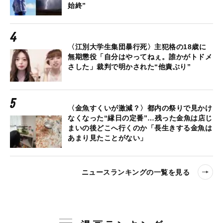
始終”
〈江別大学生集団暴行死〉主犯格の18歳に
無期懲役「自分はやってねぇ。誰かがトドメ
さした」裁判で明かされた“他責ぶり”
〈金魚すくいが激減？〉都内の祭りで見かけ
なくなった“縁日の定番”…残った金魚は店じ
まいの後どこへ行くのか「長生きする金魚は
あまり見たことがない」
ニュースランキングの一覧を見る