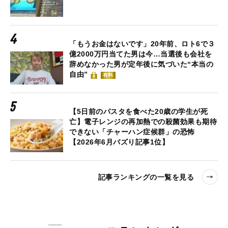
「もうお金はないです」20年前、ロト6で３
億2000万円当てた男は今…当選後も会社を
辞めなかった男が定年後に気づいた“本当の
自由”
有料
【5日前のパスタを食べた20歳の学生が死
亡】電子レンジの再加熱での殺菌効果も期待
できない「チャーハン症候群」の恐怖
【2026年6月バズり記事1位】
記事ランキングの一覧を見る