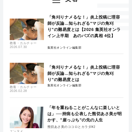
「角刈りナメるな！」炎上投稿に理容
師が反論…知られざる“マジの角刈
り”の難易度とは【2026 集英社オンラ
イン上半期 あのバズの真相 4位】
教養・カルチャー
2026.07.30
集英社オンライン編集部
「角刈りナメるな！」炎上投稿に理容
師が反論…知られざる“マジの角刈
り”の難易度とは
集英社オンライン編集部
教養・カルチャー
2026.02.28
「年を重ねることがこんなに楽しいと
は」──持病も公表した熊切あさ美が明
かす、”崖っぷち”の先の人生
熊切あさ美のココロとカラダ#2
エンタメ