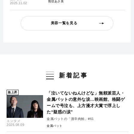
熊切あさ美
2025.11.02
美容一覧を見る
新着記事
急上昇
「泣いてないねんけどな」無頼派芸人・
金属バットの意外な涙…映画館、格闘ゲ
ームで号泣も、上方漫才大賞で浮上し
た“疑惑の涙”
金属バットの「酒辛肉鮪」#61
エンタメ
2026.08.09
金属バット