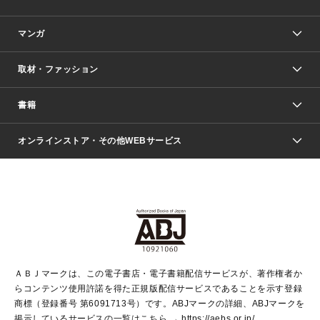
マンガ
取材・ファッション
少年マンガ
週刊少年ジャンプ
書籍
ファッション・美容
青年マンガ
ジャンプSQ.
Seventeen
週刊ヤングジャンプ
オンラインストア・その他WEBサービス
文芸・文庫・総合
芸能・情報・スポーツ
少女マンガ
Vジャンプ
non-no Web
ヤングジャンプ定期購読デジタル
すばる
Myojo
オンラインストア
りぼん
学芸・ノンフィクション・新書
最強ジャンプ
女性マンガ
@BAILA
ヤンジャン＋
小説すばる
週プレNEWS
マーガレット
集英社OTOコンテンツ
集英社 学芸編集部
少年ジャンプ＋
その他WEBサービス
クッキー
ライトノベル・ノベライズ
MAQUIA ONLINE
となりのヤングジャンプ
集英社 文芸ステーション
週プレ グラジャパ！
別冊マーガレット
SHUEISHA MANGA-ART HERITAGE
集英社 ビジネス書
ゼブラック
ココハナ
SHUEISHA ADNAVI
SPUR.JP
集英社Webマガジン Cobalt
グランドジャンプ
web 集英社文庫
キッズ
web Sportiva
マンガMee
ジャンプキャラクターズストア
集英社新書
ジャンプルーキー！
月刊オフィスユー
ＡＢＪマークは、この電子書店・電子書籍配信サービスが、著作権者か
EDITOR'S LAB
LEE
集英社オレンジ文庫
ウルトラジャンプ
青春と読書
パラスポ＋！
らコンテンツ使用許諾を得た正規版配信サービスであることを示す登録
集英社みらい文庫
リマコミ＋
HAPPY PLUS STORE
集英社新書プラス
ジャンプTOON
商標（登録番号 第6091713号）です。ABJマークの詳細、ABJマークを
Marisol
シフォン文庫
アジア人物史
S-KIDS.LAND
マンガMeets
掲示しているサービスの一覧はこちら →
https://aebs.or.jp/