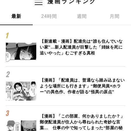
漫画ランキング
最新
24時間
週間
月間
【新連載・漫画】配達先は“誰も住んでいな
い家”…新人配達員が目撃した「姉妹を死に
追いやった」むごすぎる真相
【漫画】「配達員は、普通なら踏み込まない
ような場所にも行きます」“郵便局員×ホラ
ー”の異色作、作者が語る“怪異の原点”
【漫画】「この部屋、何かありましたか？」
郵便配達員が住人から尋ねられた奇妙な言
葉… 仕事の中で知ってしまった“部屋の秘