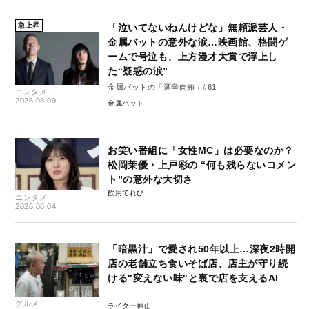
急上昇
「泣いてないねんけどな」無頼派芸人・
金属バットの意外な涙…映画館、格闘ゲ
ームで号泣も、上方漫才大賞で浮上し
た“疑惑の涙”
金属バットの「酒辛肉鮪」#61
エンタメ
2026.08.09
金属バット
お笑い番組に「女性MC」は必要なのか？
松岡茉優・上戸彩の “何も残らないコメン
ト”の意外な大切さ
飲用てれび
エンタメ
2026.08.04
「暗黒汁」で愛され50年以上…深夜2時開
店の老舗立ち食いそば店、店主が守り続
ける"変えない味"と裏で店を支えるAI
グルメ
ライター神山