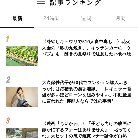
記事ランキング
最新
24時間
週間
月間
〈冷やしキュウリで510人食中毒も…〉花火
大会の「豚の丸焼き」、キッチンカーの「ケ
バブ」も…酷暑の夏祭りで注意したい食べ物
大久保佳代子が50代でマンション購入…き
っかけは浴槽裏の湯垢地獄、「レギュラー番
組が多いほどローンを組みやすい」不動産屋
に言われた“芸能人ならではの事情”
〈映画『ちいかわ』〉「子ども向けの映画に
静かにするマナーはありません」「叱ってく
れ」大ヒットの裏で鑑賞マナー論争が白熱