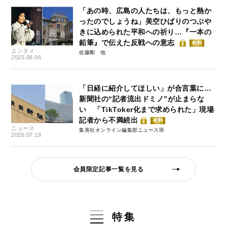
「あの時、広島の人たちは、もっと熱か
ったのでしょうね」美空ひばりのつぶや
きに込められた平和への祈り…『一本の
鉛筆』で伝えた反戦への意志
有料
エンタメ
佐藤剛
2025.08.06
「日経に紹介してほしい」が合言葉に…
新聞社の“記者流出ドミノ”が止まらな
い 「TikToker化まで求められた」現場
記者から不満続出
有料
ニュース
集英社オンライン編集部ニュース班
2026.07.18
会員限定記事一覧を見る
特集