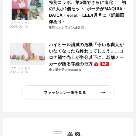
特別コラボ、第5弾でさらに進化！ 初
の“大小2個セット”ポーチがMAQUIA・
BAILA・eclat・LEE4月号に〈詳細画
像あり〉
ファッション
2026.02.16
集英社オンライン編集部
ハイヒール消滅の危機「今いる職人が
いなくなったら終わってしまう」…コ
ロナ禍で売上が半分以下に、老舗メー
カーが語る存続の行方
無料
ファッション
逢ヶ瀬十吾／A4studio
2025.12.14
ファッション一覧を見る
美容