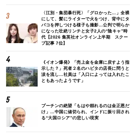
〈江別・集団暴行死〉「グロかった…」全裸
にして、髪にライターで火をつけ、背中にタ
バコを押しつける様子も撮影…公判で明らか
になった壮絶リンチと女子2人の“陰キャ”時
代【2026 集英社オンライン上半期 スクー
プ記事 7位】
《イオン爆発》「売上金を金庫に戻すよう指
示した？」死者２名のハビタの店長に問うと
涙を流し…社員は「入口によっては入れたこ
ともあったようです」
プーチンの絶望「もはや頼れるのは金正恩だ
け」…中国に値切られ、インドに振り回され
る“大国ロシア”の悲しい現実