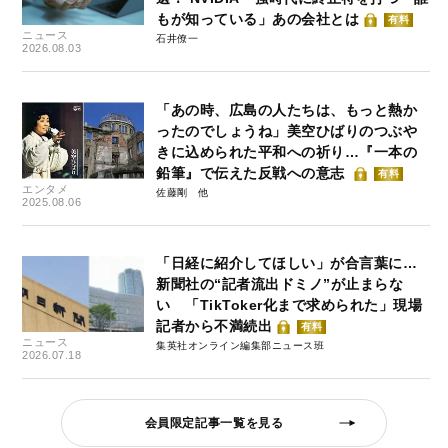
もが知っている」あの会社とは
有料
ニュース
石井僚一
2026.08.03
「あの時、広島の人たちは、もっと熱か
ったのでしょうね」美空ひばりのつぶや
きに込められた平和への祈り…『一本の
鉛筆』で伝えた反戦への意志
有料
エンタメ
佐藤剛
2025.08.06
「日経に紹介してほしい」が合言葉に…
新聞社の“記者流出ドミノ”が止まらな
い 「TikToker化まで求められた」現場
記者から不満続出
有料
ニュース
集英社オンライン編集部ニュース班
2026.07.18
会員限定記事一覧を見る