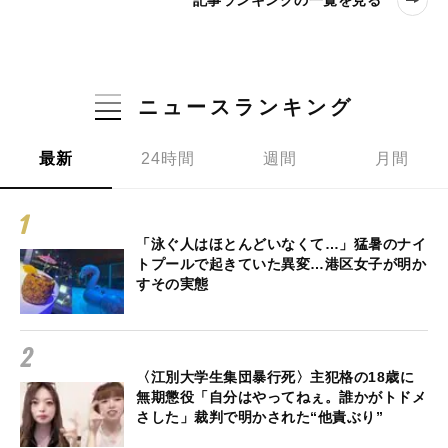
記事ランキングの一覧を見る
ニュースランキング
最新
24時間
週間
月間
「泳ぐ人はほとんどいなくて…」猛暑のナイ
トプールで起きていた異変…港区女子が明か
すその実態
〈江別大学生集団暴行死〉主犯格の18歳に
無期懲役「自分はやってねぇ。誰かがトドメ
さした」裁判で明かされた“他責ぶり”