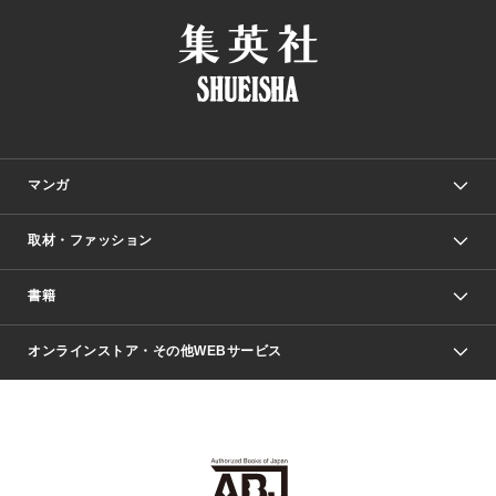
マンガ
取材・ファッション
少年マンガ
週刊少年ジャンプ
書籍
ファッション・美容
青年マンガ
ジャンプSQ.
Seventeen
週刊ヤングジャンプ
オンラインストア・その他WEBサービス
文芸・文庫・総合
芸能・情報・スポーツ
少女マンガ
Vジャンプ
non-no Web
ヤングジャンプ定期購読デジタル
すばる
Myojo
オンラインストア
りぼん
学芸・ノンフィクション・新書
最強ジャンプ
女性マンガ
@BAILA
ヤンジャン＋
小説すばる
週プレNEWS
マーガレット
集英社OTOコンテンツ
集英社 学芸編集部
少年ジャンプ＋
その他WEBサービス
クッキー
ライトノベル・ノベライズ
MAQUIA ONLINE
となりのヤングジャンプ
集英社 文芸ステーション
週プレ グラジャパ！