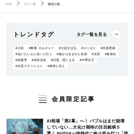
TOP
タグ一覧
楊花の歌
トレンドタグ
タグ一覧を見る
#小説
#教養･カルチャー
#小説すばる
#エッセイ
#赤坂憲雄
#会いたい人に会いに行く
#旅から生まれた名画
#文芸
#集英社
#佐藤雫
#岩井圭也
#汽笛、聞こえる
#中野京子
#文芸ステーション
#風車と巨人
会員限定記事
AI相場「第2幕」へ！ バブルはまだ崩壊
していない…大化け期待の注目銘柄５
選！ NVIDIA一強時代に終止符を打つ「誰