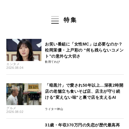
特集
お笑い番組に「女性MC」は必要なのか？
松岡茉優・上戸彩の “何も残らないコメン
ト”の意外な大切さ
飲用てれび
エンタメ
2026.08.04
「暗黒汁」で愛され50年以上…深夜2時開
店の老舗立ち食いそば店、店主が守り続
ける"変えない味"と裏で店を支えるAI
グルメ
ライター神山
2026.08.02
31歳・年収370万円の失恋が歴代最高再