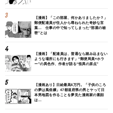
【漫画】「この部屋、何かありましたか？」
郵便配達員が住人から尋ねられた奇妙な言
葉… 仕事の中で知ってしまった“部屋の秘
密”とは
【漫画】「配達員は、普通なら踏み込まない
ような場所にも行きます」“郵便局員×ホラ
ー”の異色作、作者が語る“怪異の原点”
【漫画あり】日給最高6万円。「子供のころ
の夢は風俗嬢」47都道府県の男とヤって日
本男地図を作ることを夢見た漫画家の素顔
は…