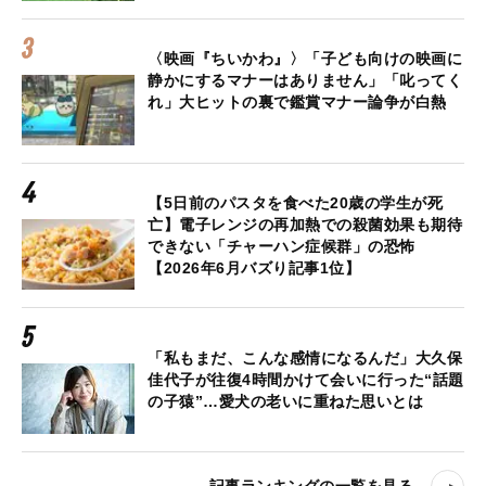
〈映画『ちいかわ』〉「子ども向けの映画に
静かにするマナーはありません」「叱ってく
れ」大ヒットの裏で鑑賞マナー論争が白熱
【5日前のパスタを食べた20歳の学生が死
亡】電子レンジの再加熱での殺菌効果も期待
できない「チャーハン症候群」の恐怖
【2026年6月バズり記事1位】
「私もまだ、こんな感情になるんだ」大久保
佳代子が往復4時間かけて会いに行った“話題
の子猿”…愛犬の老いに重ねた思いとは