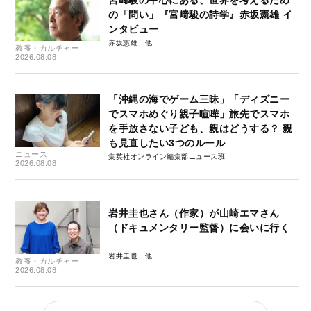
宮﨑駿の中心にある、世界を考えるため
の「問い」『宮﨑駿の詩学』赤坂憲雄 イ
ンタビュー
赤坂憲雄
教養・カルチャー
2026.08.08
「沖縄の海でゲーム三昧」「ディズニー
でスマホめぐり親子喧嘩」旅先でスマホ
を手放さない子ども、親はどうする？ 親
も見直したい3つのルール
ニュース
集英社オンライン編集部ニュース班
2026.08.08
岩井圭也さん（作家）が山崎エマさん
（ドキュメンタリー監督）に会いに行く
岩井圭也
教養・カルチャー
2026.08.08