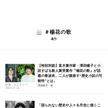
＃楊花の歌
4
件
【特別対談】直木賞作家・澤田瞳子と小
説すばる新人賞受賞作『楊花の歌』が話
題の青波杏。二人が眼差す“歴史小説の可
能性”とは。
教養・カルチャー
澤田瞳子
2023.07.11
「語られない歴史や人々を丹念に描くこ