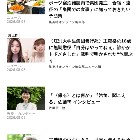
ポーツ宿泊施設内で集団発症…合宿・遠
征の「集団での食事」に知っておきたい
予防策
ニュース
2026.08.08
集英社オンライン編集部
急上昇
〈江別大学生集団暴行死〉主犯格の18歳
に無期懲役「自分はやってねぇ。誰かが
トドメさした」裁判で明かされた“他責ぶ
り”
ニュース
集英社オンライン編集部ニュース班
2026.08.08
「〈保る〉とは何か」『汽笛、聞こえ
る』佐藤雫 インタビュー
佐藤雫
教養・カルチャー
2026.08.08