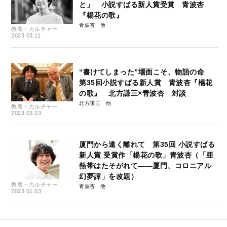
と」 小説すばる新人賞受賞 青波杏
『楊花の歌』
青波杏
教養・カルチャー
2023.03.11
“書けてしまった”場面こそ、物語の命
第35回小説すばる新人賞 青波杏『楊花
の歌』 北方謙三×青波杏 対談
北方謙三
教養・カルチャー
2023.03.03
厦門から遠く離れて 第35回 小説すばる
新人賞 受賞作「楊花の歌」青波杏（「亜
熱帯はたそがれて――厦門、コロニアル
幻夢譚」を改題）
教養・カルチャー
青波杏
2023.01.03