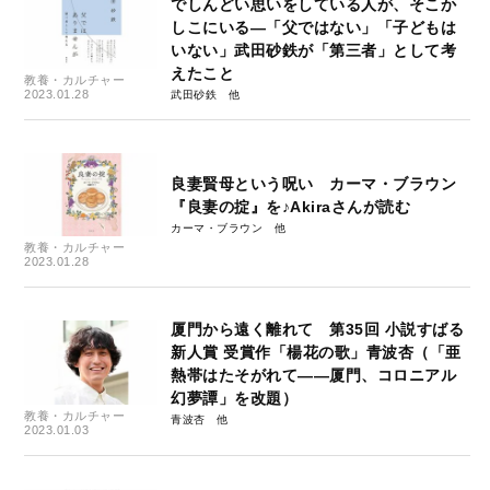
でしんどい思いをしている人が、そこか
しこにいる―「父ではない」「子どもは
いない」武田砂鉄が「第三者」として考
えたこと
教養・カルチャー
2023.01.28
武田砂鉄
良妻賢母という呪い カーマ・ブラウン
『良妻の掟』を♪Akiraさんが読む
カーマ・ブラウン
教養・カルチャー
2023.01.28
厦門から遠く離れて 第35回 小説すばる
新人賞 受賞作「楊花の歌」青波杏（「亜
熱帯はたそがれて――厦門、コロニアル
幻夢譚」を改題）
教養・カルチャー
青波杏
2023.01.03