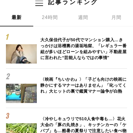
記事ランキング
最新
24時間
週間
月間
大久保佳代子が50代でマンション購入…き
っかけは浴槽裏の湯垢地獄、「レギュラー番
組が多いほどローンを組みやすい」不動産屋
に言われた“芸能人ならではの事情”
〈映画『ちいかわ』〉「子ども向けの映画に
静かにするマナーはありません」「叱ってく
れ」大ヒットの裏で鑑賞マナー論争が白熱
〈冷やしキュウリで510人食中毒も…〉花火
大会の「豚の丸焼き」、キッチンカーの「ケ
バブ」も…酷暑の夏祭りで注意したい食べ物