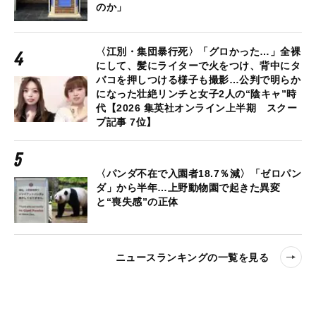
のか」
〈江別・集団暴行死〉「グロかった…」全裸
にして、髪にライターで火をつけ、背中にタ
バコを押しつける様子も撮影…公判で明らか
になった壮絶リンチと女子2人の“陰キャ”時
代【2026 集英社オンライン上半期 スクー
プ記事 7位】
〈パンダ不在で入園者18.7％減〉「ゼロパン
ダ」から半年…上野動物園で起きた異変
と“喪失感”の正体
ニュースランキングの一覧を見る