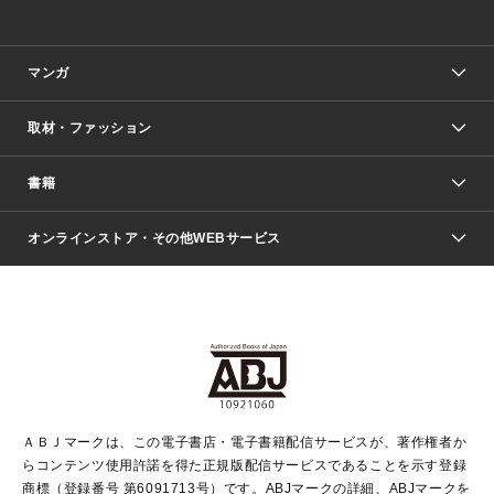
マンガ
取材・ファッション
少年マンガ
週刊少年ジャンプ
書籍
ファッション・美容
青年マンガ
ジャンプSQ.
Seventeen
週刊ヤングジャンプ
オンラインストア・その他WEBサービス
文芸・文庫・総合
芸能・情報・スポーツ
少女マンガ
Vジャンプ
non-no Web
ヤングジャンプ定期購読デジタル
すばる
Myojo
オンラインストア
りぼん
学芸・ノンフィクション・新書
最強ジャンプ
女性マンガ
@BAILA
ヤンジャン＋
小説すばる
週プレNEWS
マーガレット
集英社OTOコンテンツ
集英社 学芸編集部
少年ジャンプ＋
その他WEBサービス
クッキー
ライトノベル・ノベライズ
MAQUIA ONLINE
となりのヤングジャンプ
集英社 文芸ステーション
週プレ グラジャパ！
別冊マーガレット
SHUEISHA MANGA-ART HERITAGE
集英社 ビジネス書
ゼブラック
ココハナ
SHUEISHA ADNAVI
SPUR.JP
集英社Webマガジン Cobalt
グランドジャンプ
web 集英社文庫
キッズ
web Sportiva
マンガMee
ジャンプキャラクターズストア
集英社新書
ジャンプルーキー！
月刊オフィスユー
ＡＢＪマークは、この電子書店・電子書籍配信サービスが、著作権者か
EDITOR'S LAB
LEE
集英社オレンジ文庫
ウルトラジャンプ
青春と読書
パラスポ＋！
らコンテンツ使用許諾を得た正規版配信サービスであることを示す登録
集英社みらい文庫
リマコミ＋
HAPPY PLUS STORE
集英社新書プラス
ジャンプTOON
商標（登録番号 第6091713号）です。ABJマークの詳細、ABJマークを
Marisol
シフォン文庫