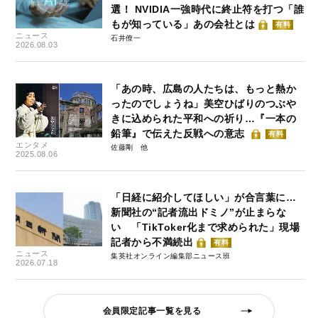
選！ NVIDIA一強時代に終止符を打つ「誰
もが知っている」あの会社とは
有料
ニュース
石井僚一
2026.08.03
「あの時、広島の人たちは、もっと熱か
ったのでしょうね」美空ひばりのつぶや
きに込められた平和への祈り…『一本の
鉛筆』で伝えた反戦への意志
有料
エンタメ
佐藤剛
2025.08.06
「日経に紹介してほしい」が合言葉に…
新聞社の“記者流出ドミノ”が止まらな
い 「TikToker化まで求められた」現場
記者から不満続出
有料
ニュース
集英社オンライン編集部ニュース班
2026.07.18
会員限定記事一覧を見る