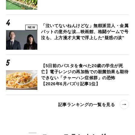
「泣いてないねんけどな」無頼派芸人・金属
NEW
バットの意外な涙…映画館、格闘ゲームで号
泣も、上方漫才大賞で浮上した“疑惑の涙”
【5日前のパスタを食べた20歳の学生が死
亡】電子レンジの再加熱での殺菌効果も期待
できない「チャーハン症候群」の恐怖
【2026年6月バズり記事1位】
記事ランキングの一覧を見る