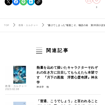
3
TOP
教養・カルチャー
“書けてしまった”場面こそ、物語の命 第35回小
関連記事
熱量を込めて描いたキャラクターそれぞ
れの生き方に注目してもらえたら本望で
す 『月下の黒龍 浮雲心霊奇譚』神永
学
教養・カルチャー
神永学
2023.02.08
「普通、こうでしょう」と言われること