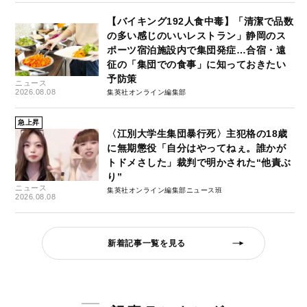
【バイキング192人食中毒】「清潔で品数
の多い感じのいいレストラン」静岡のス
ポーツ宿泊施設内で集団発症…合宿・遠
征の「集団での食事」に知っておきたい
予防策
ニュース
2026.08.08
集英社オンライン編集部
急上昇
〈江別大学生集団暴行死〉主犯格の18歳
に無期懲役「自分はやってねぇ。誰かが
トドメさした」裁判で明かされた“他責ぶ
り”
ニュース
集英社オンライン編集部ニュース班
2026.08.08
新着記事一覧を見る