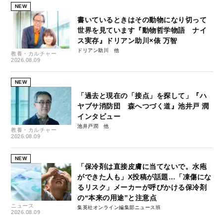
NEW
書いているときはその動物になり切って
世界を見ています『動物哲学物語 ナイ
ス実存』ドリアン助川×俵 万智
ドリアン助川
教養・カルチャー
2026.08.09
NEW
「過去と現在の「接点」を探して」『ハ
ヤブサ消防団 森へつづく道』池井戸 潤
インタビュー
池井戸潤
教養・カルチャー
2026.08.09
NEW
「保冷剤は直接皮膚に当てないで。水疱
ができた人も」X投稿が話題…「凍傷にな
るリスク」メーカーが呼びかける保冷剤
の“本来の用途”と注意点
ニュース
集英社オンライン編集部ニュース班
2026.08.09