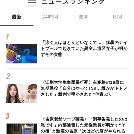
ニュースランキング
最新
24時間
週間
月間
「泳ぐ人はほとんどいなくて…」猛暑のナイ
トプールで起きていた異変…港区女子が明か
すその実態
〈江別大学生集団暴行死〉主犯格の18歳に
無期懲役「自分はやってねぇ。誰かがトドメ
さした」裁判で明かされた“他責ぶり”
〈吉原老舗ソープ摘発〉「刑事告発したのは
私です」内部通報した元従業員が明かす“そ
の後”と激震の吉原「次はどの店がやられる