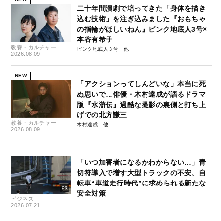
二十年間演劇で培ってきた「身体を描き
込む技術」を注ぎ込みました『おもちゃ
の指輪がほしいねん』ピンク地底人3号×
本谷有希子
教養・カルチャー
ピンク地底人３号
2026.08.09
NEW
「アクションってしんどいな」本当に死
ぬ思いで…俳優・木村達成が語るドラマ
版『水滸伝』過酷な撮影の裏側と打ち上
げでの北方謙三
教養・カルチャー
木村達成
2026.08.09
「いつ加害者になるかわからない…」青
切符導入で増す大型トラックの不安、自
転車“車道走行時代”に求められる新たな
安全対策
ビジネス
2026.07.21