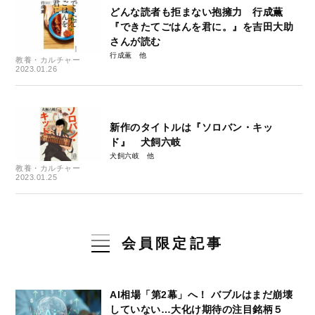
どんな読者も拒まない抱擁力 行成薫
『できたてごはんを君に。』を吉田大助
さんが読む
行成薫
教養・カルチャー
2023.01.26
新作のタイトルは『ソロバン・キッ
ド』 犬飼六岐
犬飼六岐
教養・カルチャー
2023.01.25
会員限定記事
AI相場「第2幕」へ！ バブルはまだ崩壊
していない…大化け期待の注目銘柄５