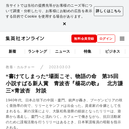
当サイトでは当社の提携先等がお客様のニーズ等につ
いて調査・分析したり、お客様にお勧めの広告を表示
詳しくはこちら
する目的で Cookie を使用する場合があります。
×
無料会員登録
ログイン
新着
ランキング
ニュース
特集
ビジネス
2023.03.03
教養・カルチャー
“書けてしまった”場面こそ、物語の命 第35回
小説すばる新人賞 青波杏『楊花の歌』 北方謙
三×青波杏 対談
1940年代、日本占領下の中国・廈門。銃声が轟き、ブーゲンビリアの咲
く亜熱帯の街で、リリーとヤンファは出会った。資産家の令嬢として生
まれるも、家の没落により、大阪松島遊廓の娼妓となったリリーは、遊
廓から逃走し、廈門へと流れつく。カフェーで働きながら、抗日活動家
のために諜報活動を行うリリーはあるとき、日本軍諜報員の暗殺を指示
される。