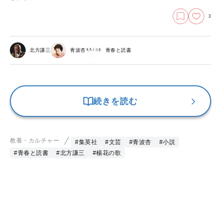
3
北方謙三
青波杏
青春と読書
続きを読む
教養・カルチャー
#集英社
#文芸
#青波杏
#小説
#青春と読書
#北方謙三
#楊花の歌