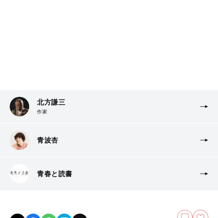
北方謙三
作家
青波杏
青春と読書