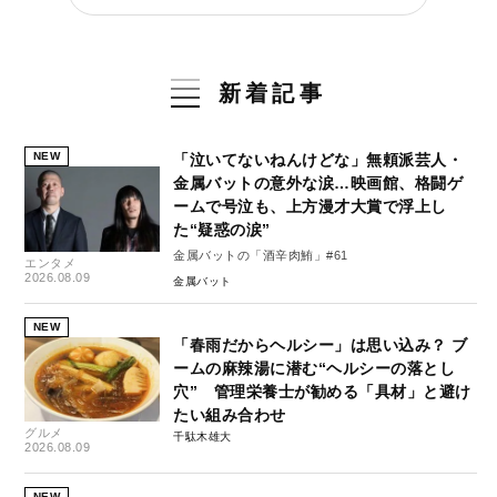
新着記事
NEW
「泣いてないねんけどな」無頼派芸人・
金属バットの意外な涙…映画館、格闘ゲ
ームで号泣も、上方漫才大賞で浮上し
た“疑惑の涙”
金属バットの「酒辛肉鮪」#61
エンタメ
2026.08.09
金属バット
NEW
「春雨だからヘルシー」は思い込み？ ブ
ームの麻辣湯に潜む“ヘルシーの落とし
穴” 管理栄養士が勧める「具材」と避け
たい組み合わせ
グルメ
千駄木雄大
2026.08.09
NEW