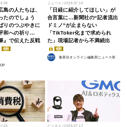
08.06
ニュース
2026.07.18
広島の人たちは、
「日経に紹介してほしい」が
ったのでしょう
合言葉に…新聞社の“記者流出
ばりのつぶやきに
ドミノ”が止まらない
平和への祈り…
「TikToker化まで求められ
筆』で伝えた反戦
た」現場記者から不満続出
有料
有料
集英社オンライン編集部ニュース班
POP
02.03
ビジネス
2026.07.17