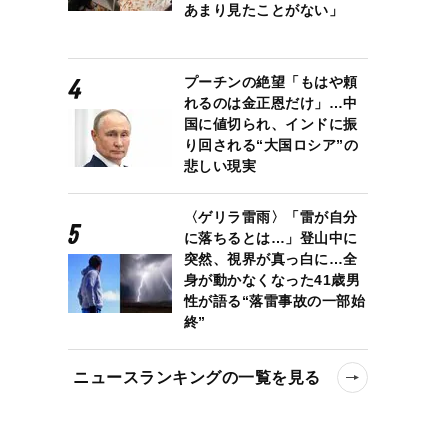
あまり見たことがない」
プーチンの絶望「もはや頼
れるのは金正恩だけ」…中
国に値切られ、インドに振
り回される“大国ロシア”の
悲しい現実
〈ゲリラ雷雨〉「雷が自分
に落ちるとは…」登山中に
突然、視界が真っ白に…全
身が動かなくなった41歳男
性が語る“落雷事故の一部始
終”
ニュースランキングの一覧を見る