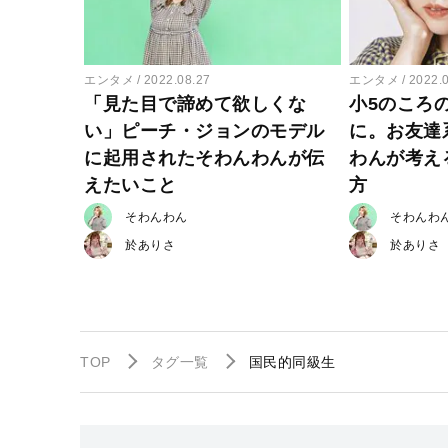
エンタメ
2022.08.27
エンタメ
2022.
「見た目で諦めて欲しくな
小5のころ
い」ピーチ・ジョンのモデル
に。お友達系
に起用されたそわんわんが伝
わんが考え
えたいこと
方
そわんわん
そわんわ
於ありさ
於ありさ
TOP
タグ一覧
国民的同級生