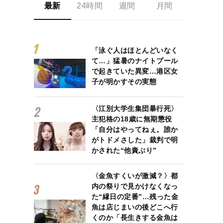
最新
24時間
週間
月間
「泳ぐ人はほとんどいなく
て…」猛暑のナイトプール
で起きていた異変…港区女
子が明かすその実態
〈江別大学生集団暴行死〉
主犯格の18歳に無期懲役
「自分はやってねぇ。誰か
がトドメさした」裁判で明
かされた“他責ぶり”
〈金魚すくいが激減？〉都
内の祭りで見かけなくなっ
た“縁日の定番”…残った金
魚は店じまいの後どこへ行
くのか「長生きする金魚は