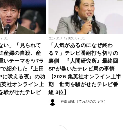
07.31
エンタメ
2026.07.31
ない」「見られて
「人気があるのになぜ終わ
妊産婦の自殺、産
る？」テレビ番組打ち切りの
重いテーマを“バラ
裏側 『人間研究所』最終回
”で紹介した『上田
SPが暴いたテレビ局の事情
EPに吠える夜』の功
【2026 集英社オンライン上半
 集英社オンライン上
期 世間を騒がせたテレビ番
を騒がせたテレビ
組 3位】
戸部田誠（てれびのスキマ）