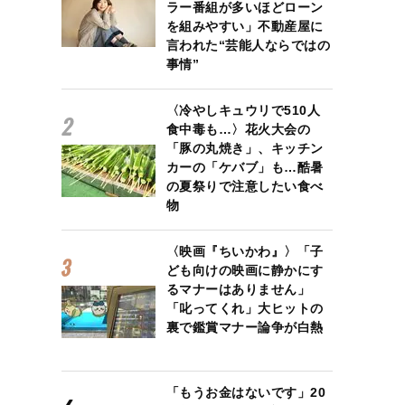
ラー番組が多いほどローン
を組みやすい」不動産屋に
言われた“芸能人ならではの
事情”
〈冷やしキュウリで510人
食中毒も…〉花火大会の
「豚の丸焼き」、キッチン
カーの「ケバブ」も…酷暑
の夏祭りで注意したい食べ
物
〈映画『ちいかわ』〉「子
ども向けの映画に静かにす
るマナーはありません」
「叱ってくれ」大ヒットの
裏で鑑賞マナー論争が白熱
「もうお金はないです」20