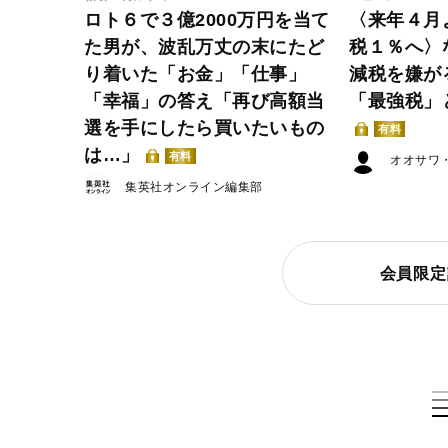
ロト６で３億2000万円を当て
〈来年４月
た男が、波乱万丈の末にたど
税１％へ〉
り着いた「お金」「仕事」
減税を嫌が
「幸福」の答え「再び高額当
「最強税」
選を手にしたら買いたいもの
有料
は…」
有料
オオサワ
集英社オンライン編集部
会員限定