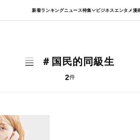
特集一覧を見る
漫画一覧を見る
新着
ランキング
ニュース
特集
ビジネス
エンタメ
漫
養・カルチャー
暮らし
スポーツ
ヘルスケア
美容
グルメ
＃国民的同級生
2
件