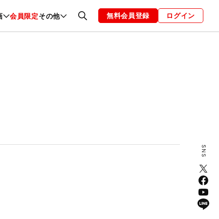
無料会員登録
ログイン
画
会員限定
その他
ファッション
恋愛・結婚
編集部
お知らせ