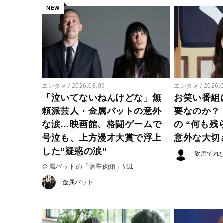
NEW
エンタメ
2026.08.09
エンタメ
2026.
「泣いてないねんけどな」無
お笑い番組
頼派芸人・金属バットの意外
要なのか？
な涙…映画館、格闘ゲームで
の “何も残
号泣も、上方漫才大賞で浮上
意外な大切
した“疑惑の涙”
飲用てれ
金属バットの「酒辛肉鮪」#61
金属バット