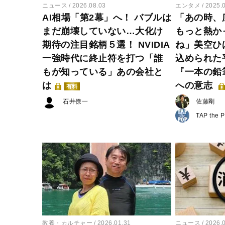
ニュース
2026.08.03
エンタメ
2025.
AI相場「第2幕」へ！ バブルは
「あの時、
まだ崩壊していない…大化け
もっと熱か
期待の注目銘柄５選！ NVIDIA
ね」美空ひ
一強時代に終止符を打つ「誰
込められた
もが知っている」あの会社と
『一本の鉛
は
への意志
有料
石井僚一
佐藤剛
TAP the 
教養・カルチャー
2026.01.31
ニュース
2026.