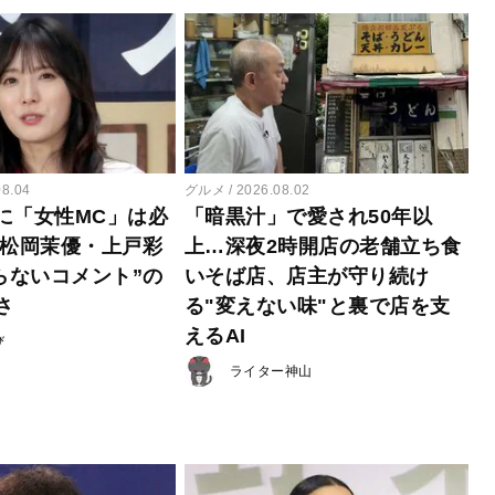
08.04
グルメ
2026.08.02
に「女性MC」は必
「暗黒汁」で愛され50年以
 松岡茉優・上戸彩
上…深夜2時開店の老舗立ち食
らないコメント”の
いそば店、店主が守り続け
さ
る"変えない味"と裏で店を支
えるAI
び
ライター神山