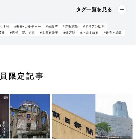
タグ一覧を見る
人３号
#教養･カルチャー
#佐藤雫
#赤坂憲雄
#ドリアン助川
英社
#汽笛、聞こえる
#本谷有希子
#俵万智
#小説すばる
#青春と読書
員限定記事