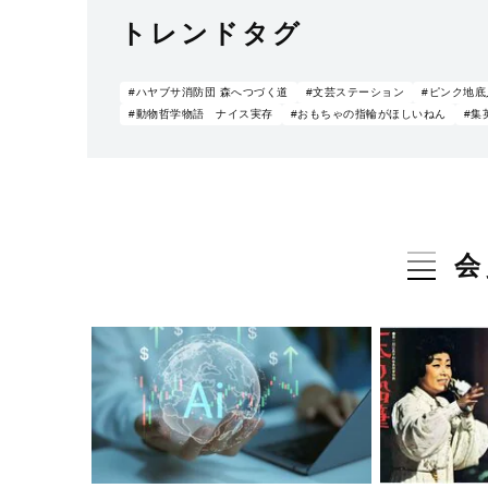
トレンドタグ
#ハヤブサ消防団 森へつづく道
#文芸ステーション
#ピンク地底
#動物哲学物語 ナイス実存
#おもちゃの指輪がほしいねん
#集
会