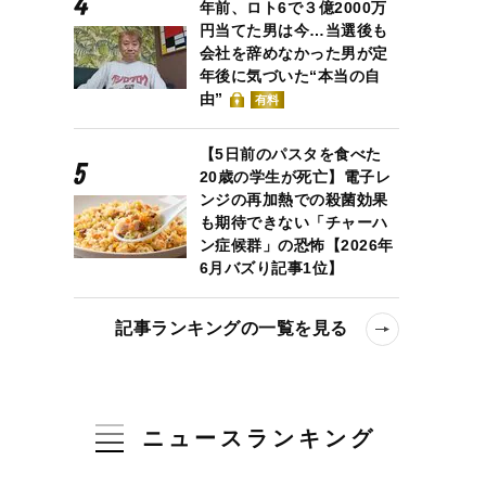
年前、ロト6で３億2000万
円当てた男は今…当選後も
会社を辞めなかった男が定
年後に気づいた“本当の自
由”
有料
【5日前のパスタを食べた
20歳の学生が死亡】電子レ
ンジの再加熱での殺菌効果
も期待できない「チャーハ
ン症候群」の恐怖【2026年
6月バズり記事1位】
記事ランキングの一覧を見る
ニュースランキング