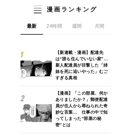
漫画ランキング
最新
24時間
週間
月間
【新連載・漫画】配達先
は“誰も住んでいない家”…
新人配達員が目撃した「姉
妹を死に追いやった」むご
すぎる真相
【漫画】「この部屋、何か
ありましたか？」郵便配達
員が住人から尋ねられた奇
妙な言葉… 仕事の中で知
ってしまった“部屋の秘
密”とは