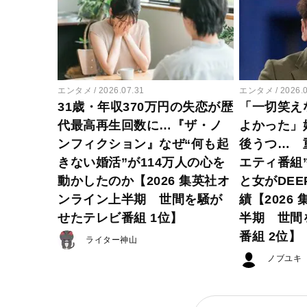
エンタメ
2026.07.31
エンタメ
2026.
31歳・年収370万円の失恋が歴
「一切笑え
代最高再生回数に…『ザ・ノ
よかった」
ンフィクション』なぜ“何も起
後うつ… 
きない婚活”が114万人の心を
エティ番組
動かしたのか【2026 集英社オ
と女がDE
ンライン上半期 世間を騒が
績【2026
せたテレビ番組 1位】
半期 世間
番組 2位】
ライター神山
ノブユキ