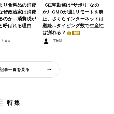
より食料品の消費
《在宅勤務は“サボり”なの
なぜ政治家は消費
か》GMOが週1リモートを廃
るのか…消費税が
止、さくらインターネットは
と呼ばれる理由
継続…タイピング数で生産性
は測れる？
有料
・キヌヨ
不破聡
記事一覧を見る
特集