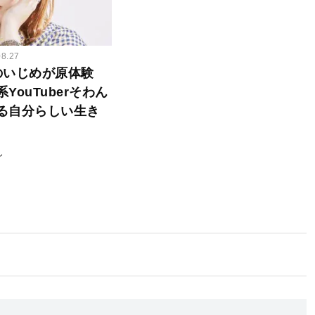
08.27
のいじめが原体験
YouTuberそわん
る自分らしい生き
ん