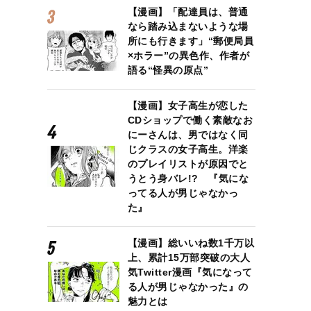
【漫画】「配達員は、普通
なら踏み込まないような場
所にも行きます」“郵便局員
×ホラー”の異色作、作者が
語る“怪異の原点”
【漫画】女子高生が恋した
CDショップで働く素敵なお
にーさんは、男ではなく同
じクラスの女子高生。洋楽
のプレイリストが原因でと
うとう身バレ!? 『気にな
ってる人が男じゃなかっ
た』
【漫画】総いいね数1千万以
上、累計15万部突破の大人
気Twitter漫画『気になって
る人が男じゃなかった』の
魅力とは