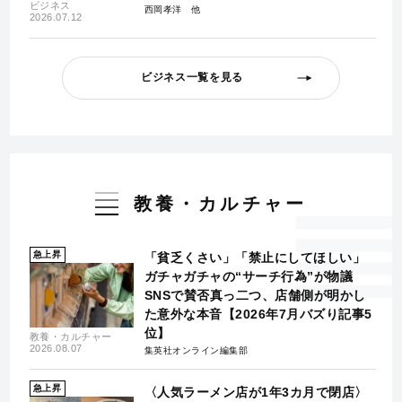
ビジネス
西岡孝洋
2026.07.12
ビジネス一覧を見る
教養・カルチャー
急上昇
「貧乏くさい」「禁止にしてほしい」
ガチャガチャの“サーチ行為”が物議
SNSで賛否真っ二つ、店舗側が明かし
た意外な本音【2026年7月バズり記事5
位】
教養・カルチャー
2026.08.07
集英社オンライン編集部
急上昇
〈人気ラーメン店が1年3カ月で閉店〉