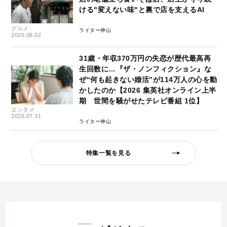
ける"変えない味"と裏で店を支えるAI
グルメ
ライター神山
2026.08.02
31歳・年収370万円の失恋が歴代最高再
生回数に…『ザ・ノンフィクション』な
ぜ“何も起きない婚活”が114万人の心を動
かしたのか【2026 集英社オンライン上半
期 世間を騒がせたテレビ番組 1位】
エンタメ
2026.07.31
ライター神山
特集一覧を見る