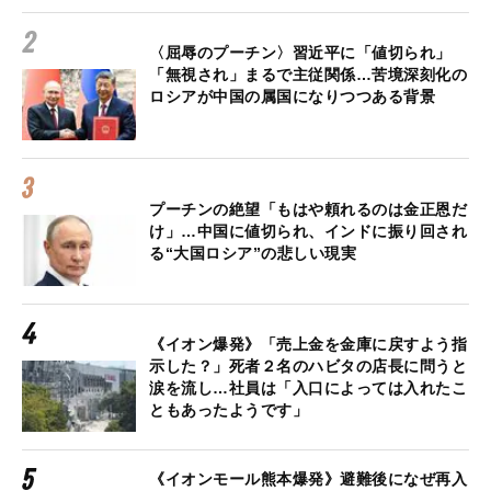
〈屈辱のプーチン〉習近平に「値切られ」
「無視され」まるで主従関係…苦境深刻化の
ロシアが中国の属国になりつつある背景
プーチンの絶望「もはや頼れるのは金正恩だ
け」…中国に値切られ、インドに振り回され
る“大国ロシア”の悲しい現実
《イオン爆発》「売上金を金庫に戻すよう指
示した？」死者２名のハビタの店長に問うと
涙を流し…社員は「入口によっては入れたこ
ともあったようです」
《イオンモール熊本爆発》避難後になぜ再入