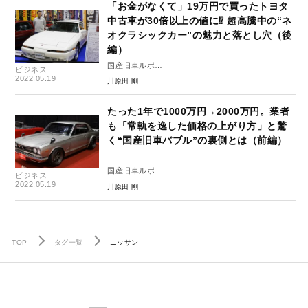
「お金がなくて」19万円で買ったトヨタ
中古車が30倍以上の値に⁉︎ 超高騰中の“ネ
オクラシックカー”の魅力と落とし穴（後
編）
国産旧車ルポ
ビジネス
「旧車狂想曲」後編
2022.05.19
川原田 剛
たった1年で1000万円→2000万円。業者
も「常軌を逸した価格の上がり方」と驚
く“国産旧車バブル”の裏側とは（前編）
国産旧車ルポ
ビジネス
「旧車狂想曲」前編
2022.05.19
川原田 剛
TOP
タグ一覧
ニッサン