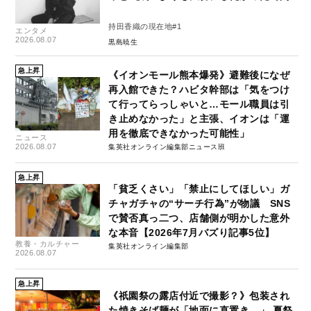
持田香織の現在地#1
エンタメ
2026.08.07
黒島暁生
急上昇
《イオンモール熊本爆発》避難後になぜ
再入館できた？ハビタ幹部は「気をつけ
て行ってらっしゃいと…モール職員は引
き止めなかった」と主張、イオンは「運
用を徹底できなかった可能性」
ニュース
2026.08.07
集英社オンライン編集部ニュース班
急上昇
「貧乏くさい」「禁止にしてほしい」ガ
チャガチャの“サーチ行為”が物議 SNS
で賛否真っ二つ、店舗側が明かした意外
な本音【2026年7月バズり記事5位】
教養・カルチャー
集英社オンライン編集部
2026.08.07
急上昇
《祇園祭の露店付近で撮影？》包装され
た焼きそば麺が「地面に直置き…」 夏祭