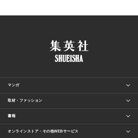
マンガ
取材・ファッション
少年マンガ
週刊少年ジャンプ
書籍
ファッション・美容
青年マンガ
ジャンプSQ.
Seventeen
週刊ヤングジャンプ
オンラインストア・その他WEBサービス
文芸・文庫・総合
芸能・情報・スポーツ
少女マンガ