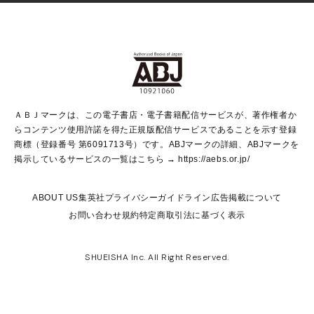
Vジャンプ
non-no Web
ヤングジャンプ定期購読デジタル
すばる
Myojo
オンラインストア
りぼん
学芸・ノンフィクション・新書
最強ジャンプ
女性マンガ
@BAILA
ヤンジャン＋
小説すばる
週プレNEWS
マーガレット
集英社OTOコンテンツ
集英社 学芸編集部
少年ジャンプ＋
その他WEBサービス
クッキー
ライトノベル・ノベライズ
MAQUIA ONLINE
となりのヤングジャンプ
集英社 文芸ステーション
週プレ グラジャパ！
別冊マーガレット
SHUEISHA MANGA-ART HERITAGE
集英社 ビジネス書
ゼブラック
ココハナ
SHUEISHA ADNAVI
SPUR.JP
集英社Webマガジン Cobalt
グランドジャンプ
web 集英社文庫
キッズ
web Sportiva
マンガMee
ジャンプキャラクターズストア
集英社新書
ジャンプルーキー！
月刊オフィスユー
ＡＢＪマークは、この電子書店・電子書籍配信サービスが、著作権者か
EDITOR'S LAB
LEE
集英社オレンジ文庫
ウルトラジャンプ
青春と読書
パラスポ＋！
らコンテンツ使用許諾を得た正規版配信サービスであることを示す登録
集英社みらい文庫
リマコミ＋
HAPPY PLUS STORE
集英社新書プラス
ジャンプTOON
商標（登録番号 第6091713号）です。ABJマークの詳細、ABJマークを
Marisol
シフォン文庫
アジア人物史
S-KIDS.LAND
マンガMeets
掲示しているサービスの一覧はこちら →
https://aebs.or.jp/
shueisha vox
よみタイ
S-MANGA
Web éclat
ダッシュエックス文庫
LEEマルシェ
kotoba
集英社ジャンプリミックス
ABOUT US
集英社プライバシーガイドライン
広告掲載について
T JAPAN:The New York Times Style Magazine
JUMP j BOOKS
お問い合わせ
規約
特定商取引法に基づく表示
SHOP Marisol
e!集英社
集英社コミック文庫
集英社女性誌ポータル
éclat premium
imidas
MEN'S NON-NO WEB
SHUEISHA Inc. All Right Reserved.
mirabella
UOMO
mirabella homme