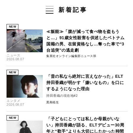
新着記事
NEW
≪飯能≫「腹が減って食べ物を盗もう
と…」91歳女性殺害を供述したベトナム
国籍の男、在留資格なし…奪った車で“3
台追突”の逃走劇
ニュース
集英社オンライン編集部ニュース班
2026.08.07
NEW
「昔の私なら絶対に言えなかった」ELT
持田香織が明かす「嫌いなもの」を口に
するようになった理由
持田香織の現在地#2
エンタメ
黒島暁生
2026.08.07
NEW
「子どもにとっては私しか母親がいな
い」持田香織が語る、ELTデビュー30周
年と“歌手”よりも大切にしたかった時間