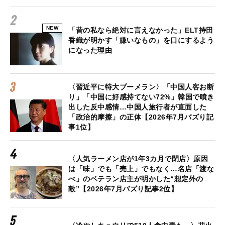
NEW
「昔の私なら絶対に言えなかった」ELT持田
香織が明かす「嫌いなもの」を口にするよう
になった理由
〈習近平に特大ブーメラン〉「中国人客お断
り」「中国に好感持てない72%」韓国で噴き
出した反中感情…中国人旅行者が直面した
「政治的摩擦」の正体【2026年7月バズり記
事1位】
〈人気ラーメン店が1年3カ月で閉店〉原因
は「味」でも「売上」でもなく…名店「渡な
べ」のベテラン店主が明かした“想定外の
敵”【2026年7月バズり記事2位】