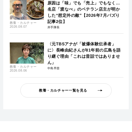
原因は「味」でも「売上」でもなく…
名店「渡なべ」のベテラン店主が明か
した“想定外の敵”【2026年7月バズり
記事2位】
教養・カルチャー
2026.08.07
井手隊長
〈元TBSアナが「被爆体験伝承者」
に〉長峰由紀さんが81年前の広島を語
り継ぐ理由「これは昔話ではありませ
ん」
教養・カルチャー
中島早苗
2026.08.06
教養・カルチャー一覧を見る