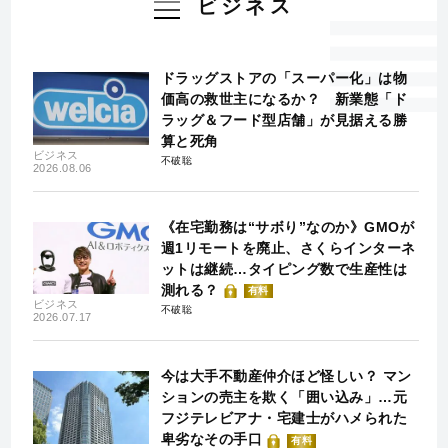
ビジネス
ドラッグストアの「スーパー化」は物
価高の救世主になるか？ 新業態「ド
ラッグ＆フード型店舗」が見据える勝
算と死角
ビジネス
不破聡
2026.08.06
《在宅勤務は“サボり”なのか》GMOが
週1リモートを廃止、さくらインターネ
ットは継続…タイピング数で生産性は
測れる？
有料
ビジネス
不破聡
2026.07.17
今は大手不動産仲介ほど怪しい？ マン
ションの売主を欺く「囲い込み」…元
フジテレビアナ・宅建士がハメられた
卑劣なその手口
有料