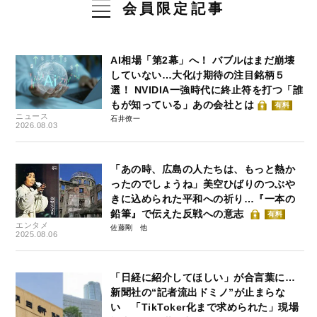
会員限定記事
AI相場「第2幕」へ！ バブルはまだ崩壊
していない…大化け期待の注目銘柄５
選！ NVIDIA一強時代に終止符を打つ「誰
もが知っている」あの会社とは
有料
ニュース
石井僚一
2026.08.03
「あの時、広島の人たちは、もっと熱か
ったのでしょうね」美空ひばりのつぶや
きに込められた平和への祈り…『一本の
鉛筆』で伝えた反戦への意志
有料
エンタメ
佐藤剛
2025.08.06
「日経に紹介してほしい」が合言葉に…
新聞社の“記者流出ドミノ”が止まらな
い 「TikToker化まで求められた」現場