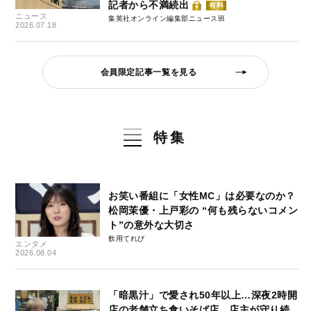
記者から不満続出
有料
ニュース
集英社オンライン編集部ニュース班
2026.07.18
会員限定記事一覧を見る
特集
お笑い番組に「女性MC」は必要なのか？
松岡茉優・上戸彩の “何も残らないコメン
ト”の意外な大切さ
飲用てれび
エンタメ
2026.08.04
「暗黒汁」で愛され50年以上…深夜2時開
店の老舗立ち食いそば店、店主が守り続