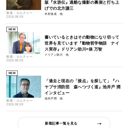
版『水滸伝』過酷な撮影の裏側と打ち上
げでの北方謙三
教養・カルチャー
木村達成
2026.08.09
NEW
書いているときはその動物になり切って
世界を見ています『動物哲学物語 ナイ
ス実存』ドリアン助川×俵 万智
ドリアン助川
教養・カルチャー
2026.08.09
NEW
「過去と現在の「接点」を探して」『ハ
ヤブサ消防団 森へつづく道』池井戸 潤
インタビュー
池井戸潤
教養・カルチャー
2026.08.09
新着記事一覧を見る