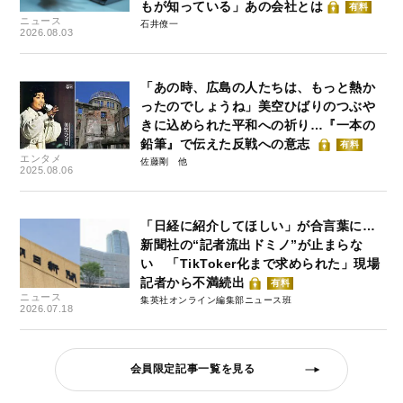
もが知っている」あの会社とは
有料
ニュース
石井僚一
2026.08.03
「あの時、広島の人たちは、もっと熱か
ったのでしょうね」美空ひばりのつぶや
きに込められた平和への祈り…『一本の
鉛筆』で伝えた反戦への意志
有料
エンタメ
佐藤剛
2025.08.06
「日経に紹介してほしい」が合言葉に…
新聞社の“記者流出ドミノ”が止まらな
い 「TikToker化まで求められた」現場
記者から不満続出
有料
ニュース
集英社オンライン編集部ニュース班
2026.07.18
会員限定記事一覧を見る