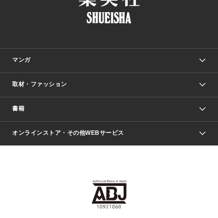
マンガ
取材・ファッション
少年マンガ
週刊少年ジャンプ
書籍
ファッション・美容
青年マンガ
ジャンプSQ.
Seventeen
週刊ヤングジャンプ
オンラインストア・その他WEBサービス
文芸・文庫・総合
芸能・情報・スポーツ
少女マンガ
Vジャンプ
non-no Web
ヤングジャンプ定期購読デジタル
すばる
Myojo
オンラインストア
りぼん
学芸・ノンフィクション・新書
最強ジャンプ
女性マンガ
@BAILA
ヤンジャン＋
小説すばる
週プレNEWS
マーガレット
集英社OTOコンテンツ
集英社 学芸編集部
少年ジャンプ＋
その他WEBサービス
クッキー
ライトノベル・ノベライズ
MAQUIA ONLINE
となりのヤングジャンプ
集英社 文芸ステーション
週プレ グラジャパ！
別冊マーガレット
SHUEISHA MANGA-ART HERITAGE
集英社 ビジネス書
ゼブラック
ココハナ
SHUEISHA ADNAVI
SPUR.JP
集英社Webマガジン Cobalt
グランドジャンプ
web 集英社文庫
キッズ
web Sportiva
マンガMee
ジャンプキャラクターズストア