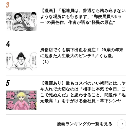
【漫画】「配達員は、普通なら踏み込まない
ような場所にも行きます」“郵便局員×ホラ
ー”の異色作、作者が語る“怪異の原点”
風俗店でくも膜下出血を発症！ 29歳の年末
に起きた人生最大のピンチ!!／くも漫。
（1）
【漫画あり】最もコスパのいい拷問とは…ヤ
キ入れで大切なのは「相手に本気で今日、こ
こで死ぬんだ」と思わせること。問題作『地
元最高！』を手がける会社員・草下シンヤ
漫画ランキングの一覧を見る