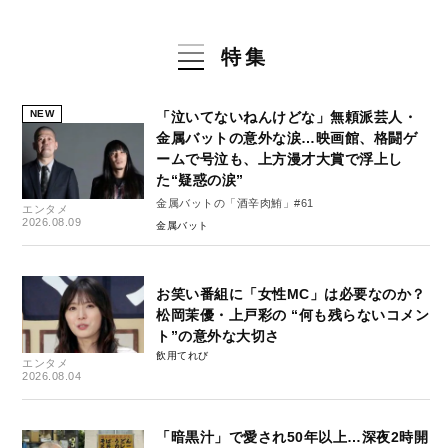
特集
NEW
「泣いてないねんけどな」無頼派芸人・
金属バットの意外な涙…映画館、格闘ゲ
ームで号泣も、上方漫才大賞で浮上し
た“疑惑の涙”
金属バットの「酒辛肉鮪」#61
エンタメ
2026.08.09
金属バット
お笑い番組に「女性MC」は必要なのか？
松岡茉優・上戸彩の “何も残らないコメン
ト”の意外な大切さ
飲用てれび
エンタメ
2026.08.04
「暗黒汁」で愛され50年以上…深夜2時開