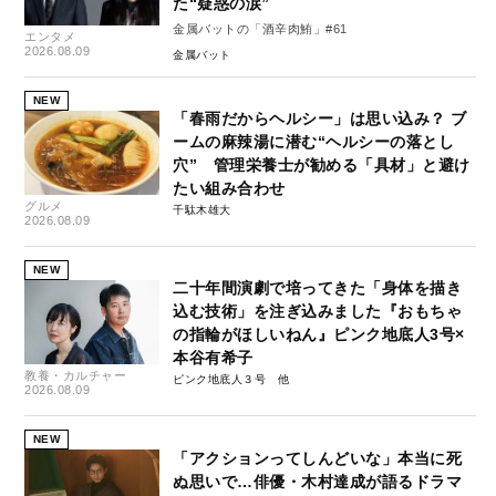
た“疑惑の涙”
金属バットの「酒辛肉鮪」#61
エンタメ
2026.08.09
金属バット
NEW
「春雨だからヘルシー」は思い込み？ ブ
ームの麻辣湯に潜む“ヘルシーの落とし
穴” 管理栄養士が勧める「具材」と避け
たい組み合わせ
グルメ
千駄木雄大
2026.08.09
NEW
二十年間演劇で培ってきた「身体を描き
込む技術」を注ぎ込みました『おもちゃ
の指輪がほしいねん』ピンク地底人3号×
本谷有希子
教養・カルチャー
ピンク地底人３号
2026.08.09
NEW
「アクションってしんどいな」本当に死
ぬ思いで…俳優・木村達成が語るドラマ