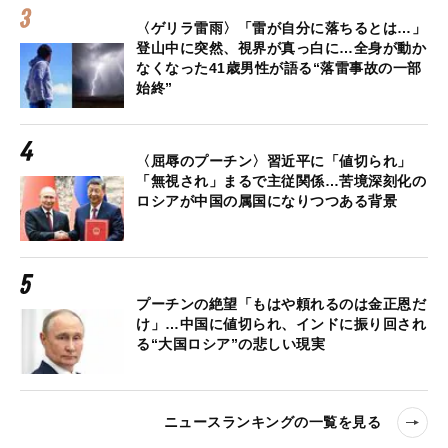
〈ゲリラ雷雨〉「雷が自分に落ちるとは…」
登山中に突然、視界が真っ白に…全身が動か
なくなった41歳男性が語る“落雷事故の一部
始終”
〈屈辱のプーチン〉習近平に「値切られ」
「無視され」まるで主従関係…苦境深刻化の
ロシアが中国の属国になりつつある背景
プーチンの絶望「もはや頼れるのは金正恩だ
け」…中国に値切られ、インドに振り回され
る“大国ロシア”の悲しい現実
ニュースランキングの一覧を見る