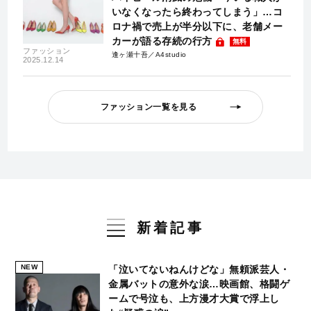
いなくなったら終わってしまう」…コ
ロナ禍で売上が半分以下に、老舗メー
カーが語る存続の行方
無料
ファッション
逢ヶ瀬十吾／A4studio
2025.12.14
ファッション一覧を見る
新着記事
NEW
「泣いてないねんけどな」無頼派芸人・
金属バットの意外な涙…映画館、格闘ゲ
ームで号泣も、上方漫才大賞で浮上し