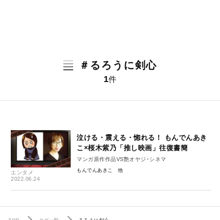
＃るろうに剣心
1
件
泣ける・震える・惚れる！ もんでんあき
こ×桜木紫乃「推し映画」往復書簡
マンガ原作作品VS艶オヤジ･シネマ
もんでんあきこ
エンタメ
2022.06.24