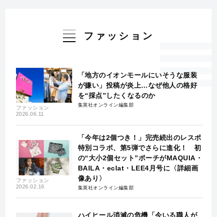
ファッション
「地方のイオンモールにいそうな服装
が嫌い」投稿が炎上…なぜ他人の格好
を“採点”したくなるのか
集英社オンライン編集部
ファッション
2026.06.11
「今年は2個つき！」完売続出のレスポ
特別コラボ、第5弾でさらに進化！ 初
の“大小2個セット”ポーチがMAQUIA・
BAILA・eclat・LEE4月号に〈詳細画
像あり〉
ファッション
2026.02.16
集英社オンライン編集部
ハイヒール消滅の危機「今いる職人が