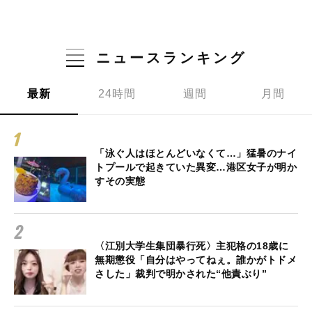
ニュースランキング
最新
24時間
週間
月間
「泳ぐ人はほとんどいなくて…」猛暑のナイ
トプールで起きていた異変…港区女子が明か
すその実態
〈江別大学生集団暴行死〉主犯格の18歳に
無期懲役「自分はやってねぇ。誰かがトドメ
さした」裁判で明かされた“他責ぶり”