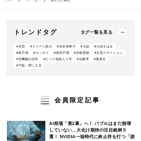
TOP
タグ一覧
るろうに剣心
トレンドタグ
タグ一覧を見る
#文芸
#ドリアン助川
#本谷有希子
#小説
#小説すばる
#俵万智
#エッセイ
#池井戸潤
#赤坂憲雄
#文芸ステーション
#宮﨑駿の詩学
#ピンク地底人３号
#佐藤雫
#集英社
#汽笛、聞こえる
会員限定記事
AI相場「第2幕」へ！ バブルはまだ崩壊
していない…大化け期待の注目銘柄５
選！ NVIDIA一強時代に終止符を打つ「誰