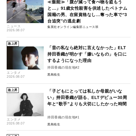
≪飯能≫「腹が減って食べ物を盗もう
と…」91歳女性殺害を供述したベトナム
国籍の男、在留資格なし…奪った車で“3
台追突”の逃走劇
ニュース
集英社オンライン編集部ニュース班
2026.08.07
急上昇
「昔の私なら絶対に言えなかった」ELT
持田香織が明かす「嫌いなもの」を口に
するようになった理由
持田香織の現在地#2
エンタメ
黒島暁生
2026.08.07
急上昇
「子どもにとっては私しか母親がいな
い」持田香織が語る、ELTデビュー30周
年と“歌手”よりも大切にしたかった時間
持田香織の現在地#1
エンタメ
2026.08.07
黒島暁生