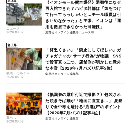
急上昇
《イオンモール熊本爆発》避難後になぜ
再入館できた？ハビタ幹部は「気をつけ
て行ってらっしゃいと…モール職員は引
き止めなかった」と主張、イオンは「運
用を徹底できなかった可能性」
ニュース
2026.08.07
集英社オンライン編集部ニュース班
急上昇
「貧乏くさい」「禁止にしてほしい」ガ
チャガチャの“サーチ行為”が物議 SNS
で賛否真っ二つ、店舗側が明かした意外
な本音【2026年7月バズり記事5位】
教養・カルチャー
集英社オンライン編集部
2026.08.07
《祇園祭の露店付近で撮影？》包装され
た焼きそば麺が「地面に直置き…」 夏祭
りで食中毒を避ける“店選び”のポイント
【2026年7月バズり記事4位】
暮らし
集英社オンライン編集部
2026.08.07