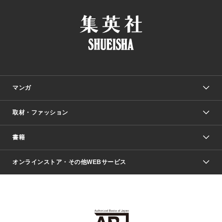
マンガ
取材・ファッション
少年マンガ
週刊少年ジャンプ
書籍
ファッション・美容
青年マンガ
ジャンプSQ.
Seventeen
週刊ヤングジャンプ
オンラインストア・その他WEBサービス
文芸・文庫・総合
芸能・情報・スポーツ
少女マンガ
Vジャンプ
non-no Web
ヤングジャンプ定期購読デジタル
すばる
Myojo
オンラインストア
りぼん
学芸・ノンフィクション・新書
最強ジャンプ
女性マンガ
@BAILA
ヤンジャン＋
小説すばる
週プレNEWS
マーガレット
集英社OTOコンテンツ
集英社 学芸編集部
少年ジャンプ＋
その他WEBサービス
クッキー
ライトノベル・ノベライズ
MAQUIA ONLINE
となりのヤングジャンプ