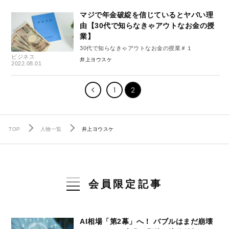
マジで年金破綻を信じているとヤバい理
由【30代で知らなきゃアウトなお金の授
業】
30代で知らなきゃアウトなお金の授業＃１
ビジネス
井上ヨウスケ
2022.08.01
1
2
TOP
人物一覧
井上ヨウスケ
会員限定記事
AI相場「第2幕」へ！ バブルはまだ崩壊