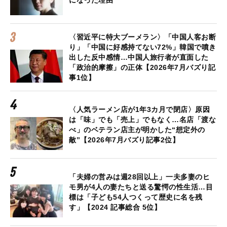
になった理由
〈習近平に特大ブーメラン〉「中国人客お断
り」「中国に好感持てない72%」韓国で噴き
出した反中感情…中国人旅行者が直面した
「政治的摩擦」の正体【2026年7月バズり記
事1位】
〈人気ラーメン店が1年3カ月で閉店〉原因
は「味」でも「売上」でもなく…名店「渡な
べ」のベテラン店主が明かした“想定外の
敵”【2026年7月バズり記事2位】
「夫婦の営みは週28回以上」一夫多妻のヒ
モ男が4人の妻たちと送る驚愕の性生活…目
標は「子ども54人つくって歴史に名を残
す」【2024 記事総合 5位】