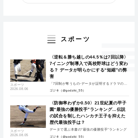
スポーツ
〈逆転＆勝ち越しの44.5％は7回以降〉
7イニング制導入で高校野球はどう変わ
る？ データが明らかにする“短縮”の弊
害
「7回制が奪うもの-データが証明するドラマの消
スポーツ
失-」
2026.08.06
ゴジキ（@godziki_55）
〈防御率わずか0.50〉21世紀夏の甲子
園“最強の優勝投手”ランキング…伝説
の試合を制したハンカチ王子を抑えた
歴代最強投手は？
データで選ぶ本書の”最強の優勝投手”ランキング
スポーツ
2026.08.05
ゴジキ（@godziki_55）