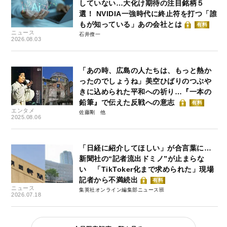
していない…大化け期待の注目銘柄５
選！ NVIDIA一強時代に終止符を打つ「誰
もが知っている」あの会社とは
有料
ニュース
石井僚一
2026.08.03
「あの時、広島の人たちは、もっと熱か
ったのでしょうね」美空ひばりのつぶや
きに込められた平和への祈り…『一本の
鉛筆』で伝えた反戦への意志
有料
エンタメ
佐藤剛
2025.08.06
「日経に紹介してほしい」が合言葉に…
新聞社の“記者流出ドミノ”が止まらな
い 「TikToker化まで求められた」現場
記者から不満続出
有料
ニュース
集英社オンライン編集部ニュース班
2026.07.18