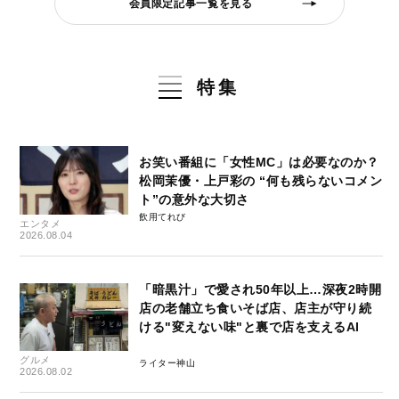
会員限定記事一覧を見る
特集
お笑い番組に「女性MC」は必要なのか？
松岡茉優・上戸彩の “何も残らないコメン
ト”の意外な大切さ
飲用てれび
エンタメ
2026.08.04
「暗黒汁」で愛され50年以上…深夜2時開
店の老舗立ち食いそば店、店主が守り続
ける"変えない味"と裏で店を支えるAI
グルメ
ライター神山
2026.08.02