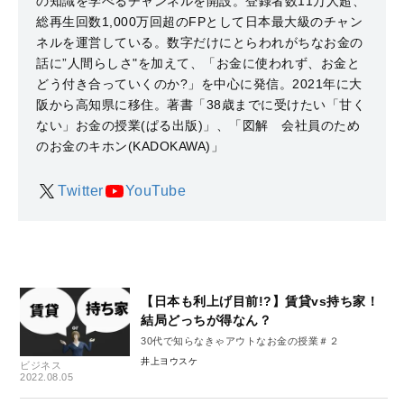
の知識を学べるチャンネルを開設。登録者数11万人超、
総再生回数1,000万回超のFPとして日本最大級のチャン
ネルを運営している。数字だけにとらわれがちなお金の
話に”人間らしさ"を加えて、「お金に使われず、お金と
どう付き合っていくのか?」を中心に発信。2021年に大
阪から高知県に移住。著書「38歳までに受けたい「甘く
ない」お金の授業(ぱる出版)」、「図解 会社員のため
のお金のキホン(KADOKAWA)」
Twitter
YouTube
【日本も利上げ目前!?】賃貸vs持ち家！
結局どっちが得なん？
30代で知らなきゃアウトなお金の授業＃２
井上ヨウスケ
ビジネス
2022.08.05