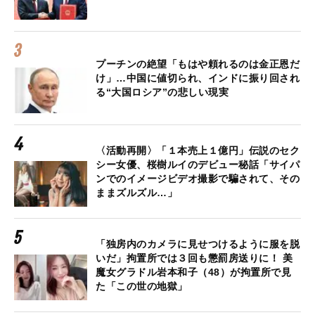
プーチンの絶望「もはや頼れるのは金正恩だ
け」…中国に値切られ、インドに振り回され
る“大国ロシア”の悲しい現実
〈活動再開〉「１本売上１億円」伝説のセク
シー女優、桜樹ルイのデビュー秘話「サイパ
ンでのイメージビデオ撮影で騙されて、その
ままズルズル…」
「独房内のカメラに見せつけるように服を脱
いだ」拘置所では３回も懲罰房送りに！ 美
魔女グラドル岩本和子（48）が拘置所で見
た「この世の地獄」