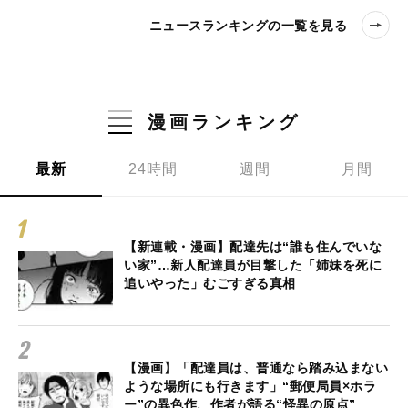
ニュースランキングの一覧を見る
漫画ランキング
最新
24時間
週間
月間
【新連載・漫画】配達先は“誰も住んでいな
い家”…新人配達員が目撃した「姉妹を死に
追いやった」むごすぎる真相
【漫画】「配達員は、普通なら踏み込まない
ような場所にも行きます」“郵便局員×ホラ
ー”の異色作、作者が語る“怪異の原点”