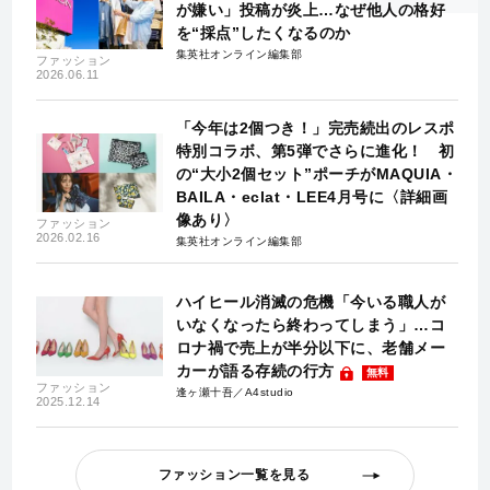
が嫌い」投稿が炎上…なぜ他人の格好
を“採点”したくなるのか
集英社オンライン編集部
ファッション
2026.06.11
「今年は2個つき！」完売続出のレスポ
特別コラボ、第5弾でさらに進化！ 初
の“大小2個セット”ポーチがMAQUIA・
BAILA・eclat・LEE4月号に〈詳細画
像あり〉
ファッション
2026.02.16
集英社オンライン編集部
ハイヒール消滅の危機「今いる職人が
いなくなったら終わってしまう」…コ
ロナ禍で売上が半分以下に、老舗メー
カーが語る存続の行方
無料
ファッション
逢ヶ瀬十吾／A4studio
2025.12.14
ファッション一覧を見る