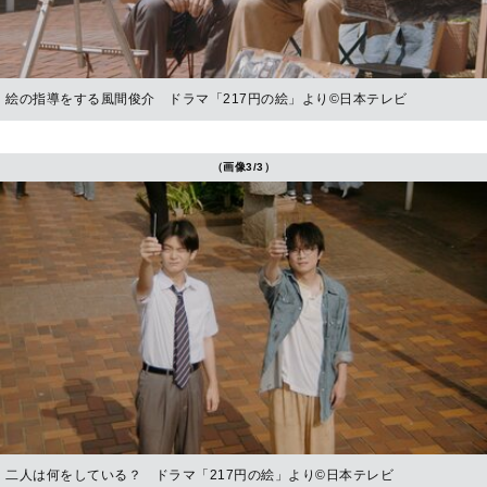
絵の指導をする風間俊介 ドラマ「217円の絵」より©日本テレビ
（画像3/3）
二人は何をしている？ ドラマ「217円の絵」より©日本テレビ