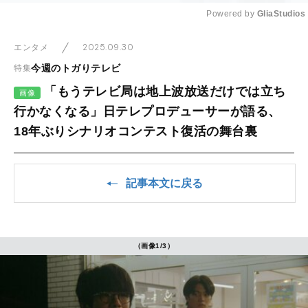
Powered by 
GliaStudios
Mute
2025.09.30
エンタメ
今週のトガりテレビ
特集
「もうテレビ局は地上波放送だけでは立ち
画像
行かなくなる」日テレプロデューサーが語る、
18年ぶりシナリオコンテスト復活の舞台裏
記事本文に戻る
（画像1/3）