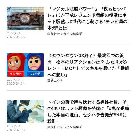
『マジカル頭脳パワー!!』『夜もヒッパ
レ』ほか平成レジェンド番組の復活にネ
ット騒然…Z世代にも刺さる“テレビ局の
本気”とは
エンタメ
集英社オンライン編集部
2025.05.16
〈ダウンタウンDX終了〉最終回での浜
田、松本のリアクションは？ ふたりがタ
レント・MCとしてスキルを磨いた「番組
への想い」
エンタメ
田辺ユウキ
2025.04.24
トイレの前で待ち伏せする男性社員、そ
の狙いは…フジ騒動を発端に「#私が退職
した本当の理由」セクハラ告発がSNSに
殺到
ビジネス
集英社オンライン編集部
2025.02.03