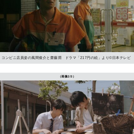
コンビニ店員姿の風間俊介と齋藤潤 ドラマ「217円の絵」より©日本テレビ
（画像2/3）