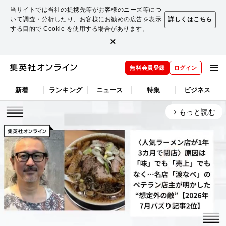
当サイトでは当社の提携先等がお客様のニーズ等につ
いて調査・分析したり、お客様にお勧めの広告を表示
詳しくはこちら
する目的で Cookie を使用する場合があります。
×
無料会員登録
ログイン
新着
ランキング
ニュース
特集
ビジネス
もっと読む
arrow_forward_ios