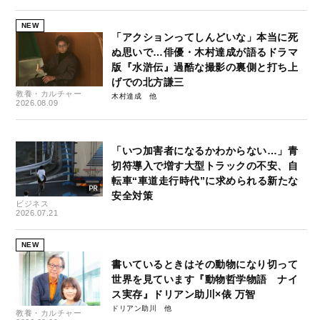
NEW
「アクションってしんどいな」本当に死
ぬ思いで…俳優・木村達成が語るドラマ
版『水滸伝』過酷な撮影の裏側と打ち上
げでの北方謙三
教養・カルチャー
木村達成
2026.08.09
「いつ加害者になるかわからない…」青
切符導入で増す大型トラックの不安、自
転車“車道走行時代”に求められる新たな
安全対策
ビジネス
2026.07.21
NEW
書いているときはその動物になり切って
世界を見ています『動物哲学物語 ナイ
ス実存』ドリアン助川×俵 万智
ドリアン助川
教養・カルチャー