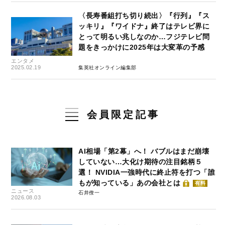
〈長寿番組打ち切り続出〉『行列』『ス
ッキリ』『ワイドナ』終了はテレビ界に
とって明るい兆しなのか…フジテレビ問
題をきっかけに2025年は大変革の予感
エンタメ
2025.02.19
集英社オンライン編集部
会員限定記事
AI相場「第2幕」へ！ バブルはまだ崩壊
していない…大化け期待の注目銘柄５
選！ NVIDIA一強時代に終止符を打つ「誰
もが知っている」あの会社とは
有料
ニュース
石井僚一
2026.08.03