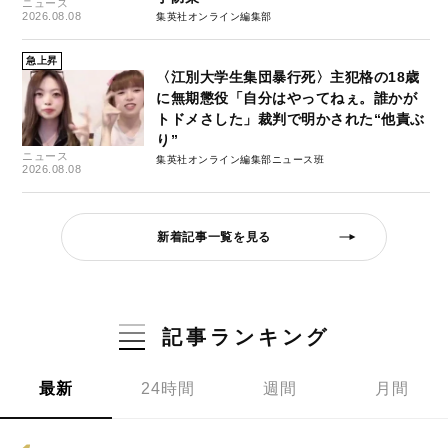
ニュース
2026.08.08
集英社オンライン編集部
急上昇
〈江別大学生集団暴行死〉主犯格の18歳
に無期懲役「自分はやってねぇ。誰かが
トドメさした」裁判で明かされた“他責ぶ
り”
ニュース
集英社オンライン編集部ニュース班
2026.08.08
新着記事一覧を見る
記事ランキング
最新
24時間
週間
月間