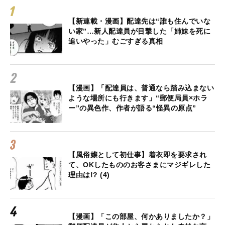
【新連載・漫画】配達先は“誰も住んでいな
い家”…新人配達員が目撃した「姉妹を死に
追いやった」むごすぎる真相
【漫画】「配達員は、普通なら踏み込まない
ような場所にも行きます」“郵便局員×ホラ
ー”の異色作、作者が語る“怪異の原点”
【風俗嬢として初仕事】着衣即を要求され
て、OKしたもののお客さまにマジギレした
理由は!? (4)
【漫画】「この部屋、何かありましたか？」