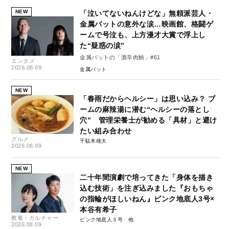
NEW
「泣いてないねんけどな」無頼派芸人・
金属バットの意外な涙…映画館、格闘ゲ
ームで号泣も、上方漫才大賞で浮上し
た“疑惑の涙”
金属バットの「酒辛肉鮪」#61
エンタメ
2026.08.09
金属バット
NEW
「春雨だからヘルシー」は思い込み？ ブ
ームの麻辣湯に潜む“ヘルシーの落とし
穴” 管理栄養士が勧める「具材」と避け
たい組み合わせ
グルメ
千駄木雄大
2026.08.09
NEW
二十年間演劇で培ってきた「身体を描き
込む技術」を注ぎ込みました『おもちゃ
の指輪がほしいねん』ピンク地底人3号×
本谷有希子
教養・カルチャー
ピンク地底人３号
2026.08.09