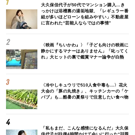
大久保佳代子が50代でマンション購入…き
っかけは浴槽裏の湯垢地獄、「レギュラー番
組が多いほどローンを組みやすい」不動産屋
に言われた“芸能人ならではの事情”
〈映画『ちいかわ』〉「子ども向けの映画に
静かにするマナーはありません」「叱ってく
れ」大ヒットの裏で鑑賞マナー論争が白熱
〈冷やしキュウリで510人食中毒も…〉花火
大会の「豚の丸焼き」、キッチンカーの「ケ
バブ」も…酷暑の夏祭りで注意したい食べ物
「私もまだ、こんな感情になるんだ」大久保
佳代子が往復4時間かけて会いに行った“話題