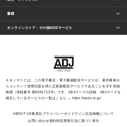
少年マンガ
週刊少年ジャンプ
書籍
ファッション・美容
青年マンガ
ジャンプSQ.
Seventeen
週刊ヤングジャンプ
オンラインストア・その他WEBサービス
文芸・文庫・総合
芸能・情報・スポーツ
少女マンガ
Vジャンプ
non-no Web
ヤングジャンプ定期購読デジタル
すばる
Myojo
オンラインストア
りぼん
学芸・ノンフィクション・新書
最強ジャンプ
女性マンガ
@BAILA
ヤンジャン＋
小説すばる
週プレNEWS
マーガレット
集英社OTOコンテンツ
集英社 学芸編集部
少年ジャンプ＋
その他WEBサービス
クッキー
ライトノベル・ノベライズ
MAQUIA ONLINE
となりのヤングジャンプ
集英社 文芸ステーション
週プレ グラジャパ！
別冊マーガレット
SHUEISHA MANGA-ART HERITAGE
集英社 ビジネス書
ゼブラック
ココハナ
SHUEISHA ADNAVI
SPUR.JP
集英社Webマガジン Cobalt
グランドジャンプ
web 集英社文庫
キッズ
web Sportiva
マンガMee
ジャンプキャラクターズストア
集英社新書
ジャンプルーキー！
月刊オフィスユー
ＡＢＪマークは、この電子書店・電子書籍配信サービスが、著作権者か
EDITOR'S LAB
LEE
集英社オレンジ文庫
ウルトラジャンプ
青春と読書
パラスポ＋！
らコンテンツ使用許諾を得た正規版配信サービスであることを示す登録
集英社みらい文庫
リマコミ＋
HAPPY PLUS STORE
集英社新書プラス
ジャンプTOON
商標（登録番号 第6091713号）です。ABJマークの詳細、ABJマークを
Marisol
シフォン文庫
アジア人物史
S-KIDS.LAND
マンガMeets
掲示しているサービスの一覧はこちら →
https://aebs.or.jp/
shueisha vox
よみタイ
S-MANGA
Web éclat
ダッシュエックス文庫
LEEマルシェ
kotoba
集英社ジャンプリミックス
ABOUT US
集英社プライバシーガイドライン
広告掲載について
T JAPAN:The New York Times Style Magazine
JUMP j BOOKS
お問い合わせ
規約
特定商取引法に基づく表示
SHOP Marisol
e!集英社
集英社コミック文庫
集英社女性誌ポータル