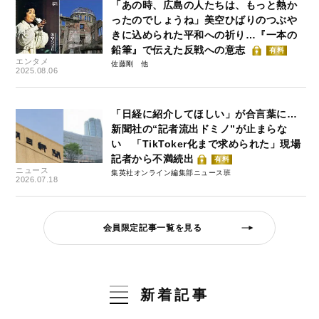
「あの時、広島の人たちは、もっと熱か
ったのでしょうね」美空ひばりのつぶや
きに込められた平和への祈り…『一本の
鉛筆』で伝えた反戦への意志
有料
エンタメ
佐藤剛
2025.08.06
「日経に紹介してほしい」が合言葉に…
新聞社の“記者流出ドミノ”が止まらな
い 「TikToker化まで求められた」現場
記者から不満続出
有料
ニュース
集英社オンライン編集部ニュース班
2026.07.18
会員限定記事一覧を見る
新着記事