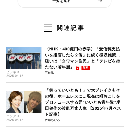
一覧を見る
関連記事
〈NHK・400億円の赤字〉「受信料支払
いを拒否したら２倍」に続く徴収施策…
狙いは「タワマン住民」と「テレビを持
たない若年層」
無料
ビジネス
不破聡
2025.04.15
「笑っていいとも！」で大ブレイクもそ
の後、ホームレスに…現在は町おこしを
プロデュースする元“いいとも青年隊”岸
田健作の波乱万丈人生 【2025年7月ベス
ト記事】
エンタメ
2025.08.13
佐藤ちひろ