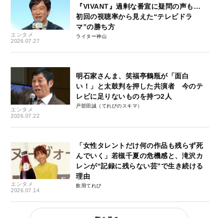
『VIVANT』過剰な番宣に疑問の声も…
初回の視聴率から見えた“テレビドラ
マ”の勝ち方
エンタメ
ライター神山
2026.07.27
明石家さんま、笑福亭鶴瓶が「面白
い！」と太鼓判を押した共演者 今のテ
レビに足りないものを持つ2人
戸部田誠（てれびのスキマ）
エンタメ
2026.07.22
「女性タレントだけ何の作品も残らず死
んでいく」若槻千夏の危機感と、滝沢カ
レンが“記録に残らない芸”で生き続ける
理由
エンタメ
飲用てれび
2026.07.14