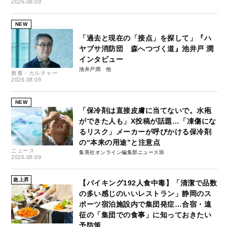
2026.08.09
NEW
「過去と現在の「接点」を探して」『ハ
ヤブサ消防団 森へつづく道』池井戸 潤
インタビュー
池井戸潤
教養・カルチャー
2026.08.09
NEW
「保冷剤は直接皮膚に当てないで。水疱
ができた人も」X投稿が話題…「凍傷にな
るリスク」メーカーが呼びかける保冷剤
の“本来の用途”と注意点
ニュース
集英社オンライン編集部ニュース班
2026.08.09
急上昇
【バイキング192人食中毒】「清潔で品数
の多い感じのいいレストラン」静岡のス
ポーツ宿泊施設内で集団発症…合宿・遠
征の「集団での食事」に知っておきたい
予防策