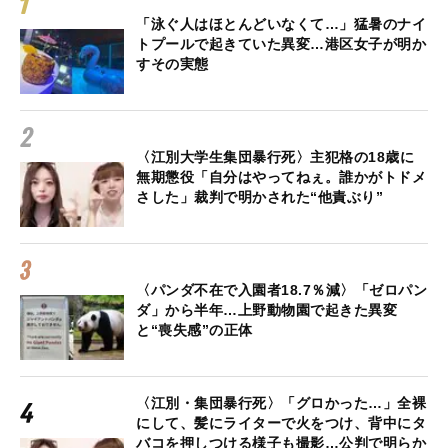
「泳ぐ人はほとんどいなくて…」猛暑のナイ
トプールで起きていた異変…港区女子が明か
すその実態
〈江別大学生集団暴行死〉主犯格の18歳に
無期懲役「自分はやってねぇ。誰かがトドメ
さした」裁判で明かされた“他責ぶり”
〈パンダ不在で入園者18.7％減〉「ゼロパン
ダ」から半年…上野動物園で起きた異変
と“喪失感”の正体
〈江別・集団暴行死〉「グロかった…」全裸
にして、髪にライターで火をつけ、背中にタ
バコを押しつける様子も撮影…公判で明らか