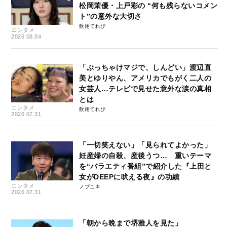
松岡茉優・上戸彩の “何も残らないコメン
ト”の意外な大切さ
飲用てれび
エンタメ
2026.08.04
「ぶっちゃけマジで、しんどい」渡辺直
美とゆりやん、アメリカでもがく二人の
女芸人…テレビで見せた意外な涙の真相
とは
エンタメ
飲用てれび
2026.07.31
「一切笑えない」「見られてよかった」
妊産婦の自殺、産後うつ… 重いテーマ
を“バラエティ番組”で紹介した『上田と
女がDEEPに吠える夜』の功績
エンタメ
ノブユキ
2026.07.31
「朝から晩まで堺雅人を見た」