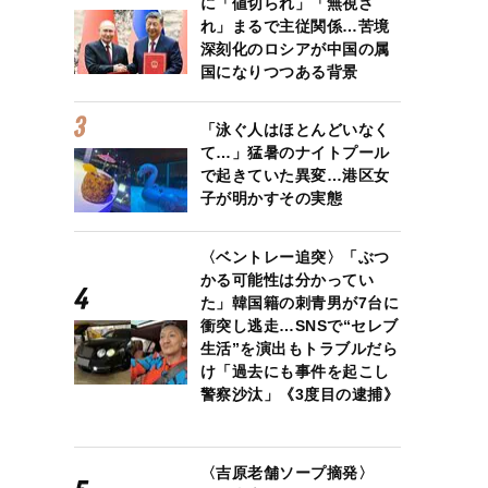
に「値切られ」「無視さ
れ」まるで主従関係…苦境
深刻化のロシアが中国の属
国になりつつある背景
「泳ぐ人はほとんどいなく
て…」猛暑のナイトプール
で起きていた異変…港区女
子が明かすその実態
〈ベントレー追突〉「ぶつ
かる可能性は分かってい
た」韓国籍の刺青男が7台に
衝突し逃走…SNSで“セレブ
生活”を演出もトラブルだら
け「過去にも事件を起こし
警察沙汰」《3度目の逮捕》
〈吉原老舗ソープ摘発〉