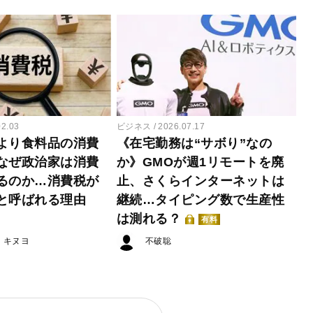
02.03
ビジネス
2026.07.17
より食料品の消費
《在宅勤務は“サボり”なの
なぜ政治家は消費
か》GMOが週1リモートを廃
るのか…消費税が
止、さくらインターネットは
と呼ばれる理由
継続…タイピング数で生産性
は測れる？
有料
・キヌヨ
不破聡