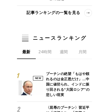
記事ランキングの一覧を見る
ニュースランキング
してもなくならない映画館でのバッドマナー
最新
24時間
週間
月間
プーチンの絶望「もはや頼
NEW
れるのは金正恩だけ」…中
国に値切られ、インドに振
り回される“大国ロシア”の
悲しい現実
〈屈辱のプーチン〉習近平