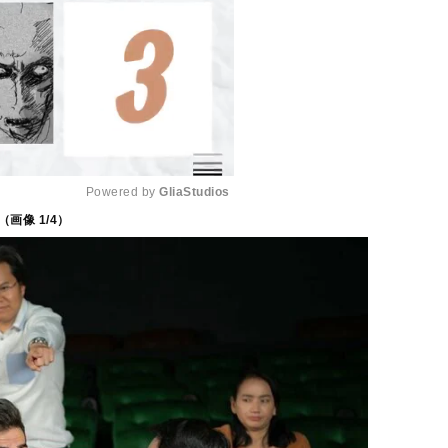
Powered by 
GliaStudios
（画像
1
/4）
M
u
t
e