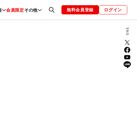
無料会員登録
ログイン
画
会員限定
その他
ファッション
恋愛・結婚
編集部
お知らせ