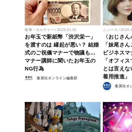
教養・カルチャー
2025.01.01
ニュース
2024.
お年玉で新紙幣「渋沢栄一」
〈おじさん
を渡すのは 縁起が悪い？ 結婚
「妹尾さん
式のご祝儀マナーで物議も…
ビジネスマ
マナー講師に聞いたお年玉の
「オフィス
NG行為
とは言えな
着用推進」
集英社オンライン編集部
集英社オ