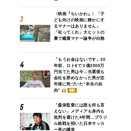
〈映画『ちいかわ』〉「子
ども向けの映画に静かにす
るマナーはありません」
「叱ってくれ」大ヒットの
裏で鑑賞マナー論争が白熱
「もうお金はないです」20
年前、ロト6で３億2000万
円当てた男は今…当選後も
らダメという人もいるが…（画像/ Shutterstock）
会社を辞めなかった男が定
年後に気づいた“本当の自
由”
有料
「森保監督には誰も何も言
えない」メディアも身内も
批判を避けた4年間…ブラジ
ル敗戦を招いた日本サッカ
ー界の構造