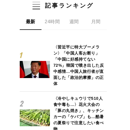
記事ランキング
最新
24時間
週間
月間
〈習近平に特大ブーメラ
ン〉「中国人客お断り」
「中国に好感持てない
72%」韓国で噴き出した反
中感情…中国人旅行者が直
面した「政治的摩擦」の正
体
〈冷やしキュウリで510人
食中毒も…〉花火大会の
「豚の丸焼き」、キッチン
カーの「ケバブ」も…酷暑
の夏祭りで注意したい食べ
物