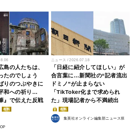
08.06
ニュース
2026.07.18
広島の人たちは、
「日経に紹介してほしい」が
ったのでしょう
合言葉に…新聞社の“記者流出
ばりのつぶやきに
ドミノ”が止まらない
平和への祈り…
「TikToker化まで求められ
筆』で伝えた反戦
た」現場記者から不満続出
有料
有料
集英社オンライン編集部ニュース班
POP