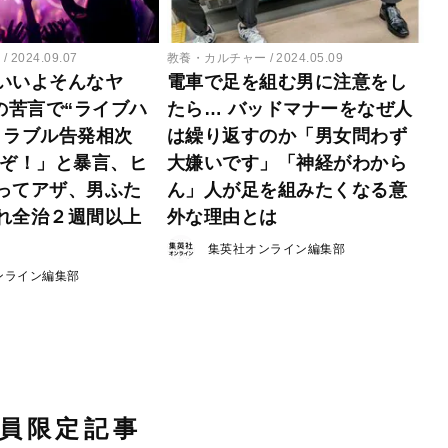
ー
2024.09.07
教養・カルチャー
2024.05.09
いいよそんなヤ
電車で足を組む男に注意をし
の苦言で“ライブハ
たら… バッドマナーをなぜ人
トラブル告発相次
は繰り返すのか「男女問わず
すぞ！」と暴言、ヒ
大嫌いです」「神経がわから
ってアザ、男ふた
ん」人が足を組みたくなる意
れ全治２週間以上
外な理由とは
集英社オンライン編集部
ンライン編集部
員限定記事