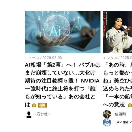
ニュース
2026.08.03
エンタメ
2025.
AI相場「第2幕」へ！ バブルは
「あの時、
まだ崩壊していない…大化け
もっと熱か
期待の注目銘柄５選！ NVIDIA
ね」美空ひ
一強時代に終止符を打つ「誰
込められた
もが知っている」あの会社と
『一本の鉛
は
への意志
有料
石井僚一
佐藤剛
TAP the 