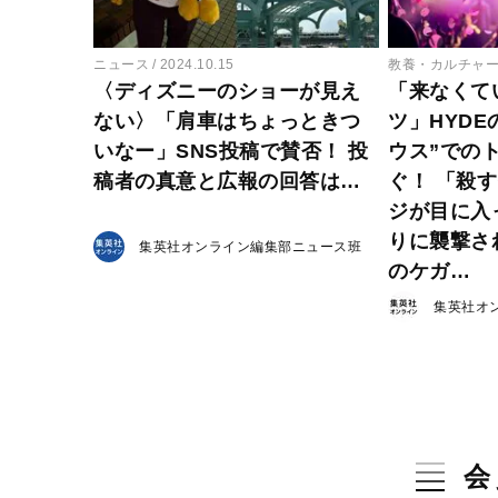
ニュース
2024.10.15
教養・カルチャ
〈ディズニーのショーが見え
「来なくて
ない〉「肩車はちょっときつ
ツ」HYDE
いなー」SNS投稿で賛否！ 投
ウス”での
稿者の真意と広報の回答は…
ぐ！ 「殺
ジが目に入
りに襲撃さ
集英社オンライン編集部ニュース班
のケガ…
集英社オ
会