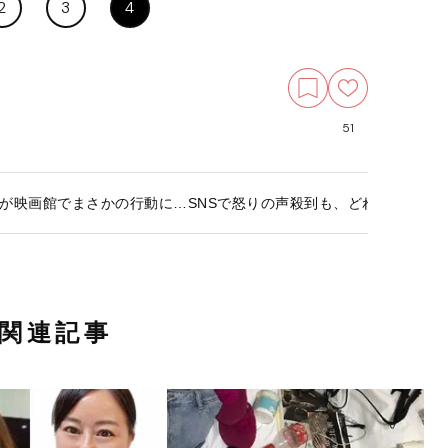
2
3
4
51
が映画館でまさかの行動に…SNSで怒りの声殺到も、どれだけ注意
関連記事