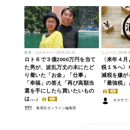
教養・カルチャー
2026.01.31
ニュース
2026.
ロト６で３億2000万円を当て
〈来年４月
た男が、波乱万丈の末にたど
税１％へ〉
り着いた「お金」「仕事」
減税を嫌が
「幸福」の答え「再び高額当
「最強税」
選を手にしたら買いたいもの
有料
は…」
有料
オオサワ
集英社オンライン編集部