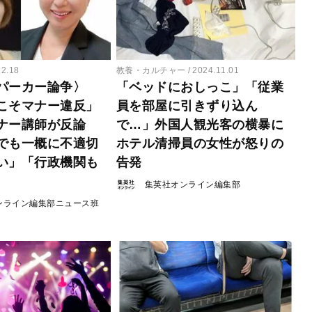
12.18
教養・カルチャー
2024.11.01
パーカー論争〉
「ベッドにおしっこ」「従業
こそマナー違反」
員を部屋に引きずり込ん
ナー講師が反論
で…」外国人観光客の横暴に
でも一概に不適切
ホテル清掃員の女性が怒りの
い」「行政機関も
告発
集英社オンライン編集部
ンライン編集部ニュース班