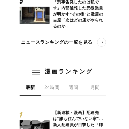
「刑事告発したのは私で
す」内部通報した元従業員
が明かす“その後”と激震の
吉原「次はどの店がやられ
るのか」
ニュースランキングの一覧を見る
漫画ランキング
最新
24時間
週間
月間
【新連載・漫画】配達先
は“誰も住んでいない家”…
新人配達員が目撃した「姉