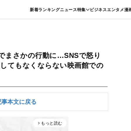
特集一覧を見る
漫画一覧を見る
新着
ランキング
ニュース
特集
ビジネス
エンタメ
漫
養・カルチャー
暮らし
スポーツ
ヘルスケア
美容
グルメ
でまさかの行動に…SNSで怒り
意してもなくならない映画館での
記事本文に戻る
もっと読む
arrow_forward_ios