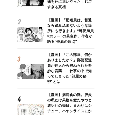
妹を死に追いやった」むご
すぎる真相
【漫画】「配達員は、普通
なら踏み込まないような場
所にも行きます」“郵便局員
×ホラー”の異色作、作者が
語る“怪異の原点”
【漫画】「この部屋、何か
ありましたか？」郵便配達
員が住人から尋ねられた奇
妙な言葉… 仕事の中で知
ってしまった“部屋の秘
密”とは
【漫画】病院食の謎。膵炎
の私だけ果物を煮たやつと
透明汁の毎日。まわりはシ
チュー、ハヤシライスにか