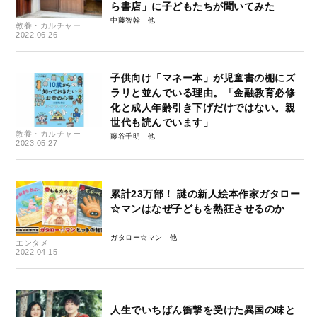
ら書店」に子どもたちが聞いてみた
中藤智幹
教養・カルチャー
2022.06.26
子供向け「マネー本」が児童書の棚にズ
ラリと並んでいる理由。「金融教育必修
化と成人年齢引き下げだけではない。親
世代も読んでいます」
教養・カルチャー
藤谷千明
2023.05.27
累計23万部！ 謎の新人絵本作家ガタロー
☆マンはなぜ子どもを熱狂させるのか
ガタロー☆マン
エンタメ
2022.04.15
人生でいちばん衝撃を受けた異国の味と