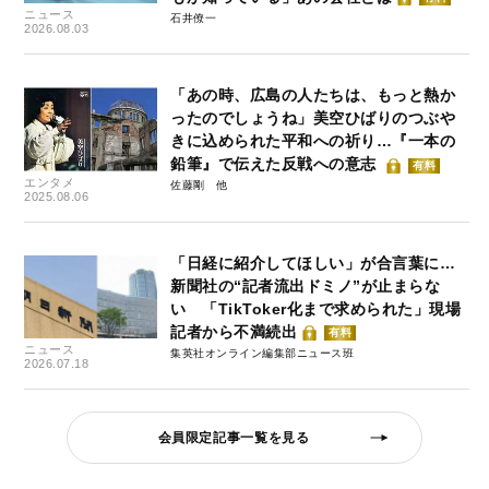
ニュース
石井僚一
2026.08.03
「あの時、広島の人たちは、もっと熱か
ったのでしょうね」美空ひばりのつぶや
きに込められた平和への祈り…『一本の
鉛筆』で伝えた反戦への意志
有料
エンタメ
佐藤剛
2025.08.06
「日経に紹介してほしい」が合言葉に…
新聞社の“記者流出ドミノ”が止まらな
い 「TikToker化まで求められた」現場
記者から不満続出
有料
ニュース
集英社オンライン編集部ニュース班
2026.07.18
会員限定記事一覧を見る