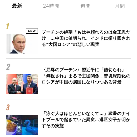
最新
24時間
週間
月間
NEW
プーチンの絶望「もはや頼れるのは金正恩だ
け」…中国に値切られ、インドに振り回され
る“大国ロシア”の悲しい現実
〈屈辱のプーチン〉習近平に「値切られ」
「無視され」まるで主従関係…苦境深刻化の
ロシアが中国の属国になりつつある背景
「泳ぐ人はほとんどいなくて…」猛暑のナイ
トプールで起きていた異変…港区女子が明か
すその実態