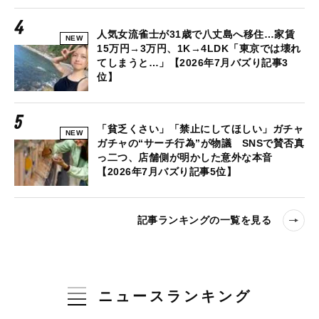
人気女流雀士が31歳で八丈島へ移住…家賃
NEW
15万円→3万円、1K→4LDK「東京では壊れ
てしまうと…」【2026年7月バズり記事3
位】
「貧乏くさい」「禁止にしてほしい」ガチャ
NEW
ガチャの“サーチ行為”が物議 SNSで賛否真
っ二つ、店舗側が明かした意外な本音
【2026年7月バズり記事5位】
記事ランキングの一覧を見る
ニュースランキング