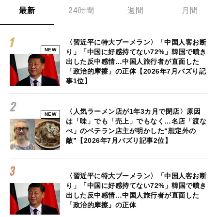
最新
24時間
週間
月間
〈習近平に特大ブーメラン〉「中国人客お断
NEW
り」「中国に好感持てない72%」韓国で噴き
出した反中感情…中国人旅行者が直面した
「政治的摩擦」の正体【2026年7月バズり記
事1位】
〈人気ラーメン店が1年3カ月で閉店〉原因
NEW
は「味」でも「売上」でもなく…名店「渡な
べ」のベテラン店主が明かした“想定外の
敵”【2026年7月バズり記事2位】
〈習近平に特大ブーメラン〉「中国人客お断
り」「中国に好感持てない72%」韓国で噴き
出した反中感情…中国人旅行者が直面した
「政治的摩擦」の正体