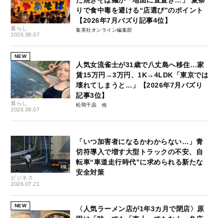
た焼きそば麺が「地面に直置き…」 夏祭
りで食中毒を避ける“店選び”のポイント
【2026年7月バズり記事4位】
暮らし
集英社オンライン編集部
2026.08.07
NEW
人気女流雀士が31歳で八丈島へ移住…家
賃15万円→3万円、1K→4LDK「東京では
壊れてしまうと…」【2026年7月バズり
記事3位】
暮らし
松岡千晶
2026.08.07
「いつ加害者になるかわからない…」青
切符導入で増す大型トラックの不安、自
転車“車道走行時代”に求められる新たな
安全対策
ビジネス
2026.07.21
NEW
〈人気ラーメン店が1年3カ月で閉店〉原