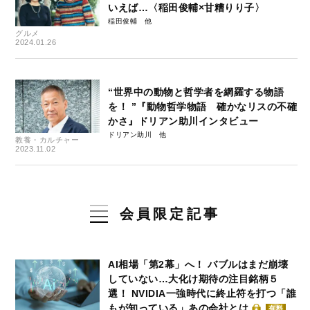
いえば…〈稲田俊輔×甘糟りり子〉
稲田俊輔
グルメ
2024.01.26
“世界中の動物と哲学者を網羅する物語
を！ ”『動物哲学物語 確かなリスの不確
かさ』ドリアン助川インタビュー
ドリアン助川
教養・カルチャー
2023.11.02
会員限定記事
AI相場「第2幕」へ！ バブルはまだ崩壊
していない…大化け期待の注目銘柄５
選！ NVIDIA一強時代に終止符を打つ「誰
もが知っている」あの会社とは
有料