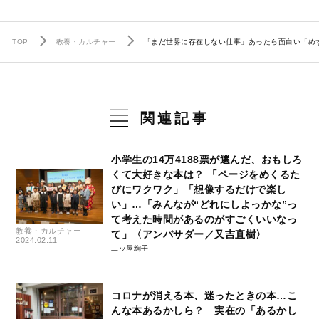
TOP
教養・カルチャー
「まだ世界に存在しない仕事」あったら面白い「め
関連記事
小学生の14万4188票が選んだ、おもしろ
くて大好きな本は？ 「ページをめくるた
びにワクワク」「想像するだけで楽し
い」…「みんなが“どれにしよっかな”っ
て考えた時間があるのがすごくいいなっ
教養・カルチャー
て」〈アンバサダー／又吉直樹〉
2024.02.11
二ッ屋絢子
コロナが消える本、迷ったときの本…こ
んな本あるかしら？ 実在の「あるかし