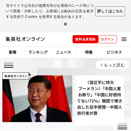
当サイトでは当社の提携先等がお客様のニーズ等につ
いて調査・分析したり、お客様にお勧めの広告を表示
詳しくはこちら
する目的で Cookie を使用する場合があります。
×
無料会員登録
ログイン
新着
ランキング
ニュース
特集
ビジネス
もっと読む
arrow_forward_ios