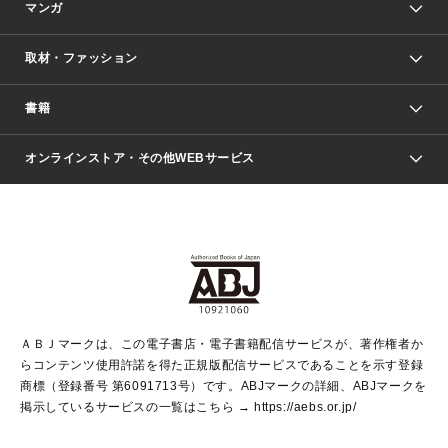
マンガ
取材・ファッション
少年マンガ
週刊少年ジャンプ
書籍
ファッション・美容
青年マンガ
ジャンプSQ.
Seventeen
週刊ヤングジャンプ
オンラインストア・その他WEBサービス
文芸・文庫・総合
芸能・情報・スポーツ
少女マンガ
Vジャンプ
non-no Web
ヤングジャンプ定期購読デジタル
すばる
Myojo
オンラインストア
りぼん
学芸・ノンフィクション・新書
最強ジャンプ
女性マンガ
@BAILA
ヤンジャン＋
小説すばる
週プレNEWS
マーガレット
集英社OTOコンテンツ
集英社 学芸編集部
少年ジャンプ＋
その他WEBサービス
クッキー
ライトノベル・ノベライズ
MAQUIA ONLINE
となりのヤングジャンプ
集英社 文芸ステーション
週プレ グラジャパ！
別冊マーガレット
SHUEISHA MANGA-ART HERITAGE
集英社 ビジネス書
ゼブラック
ココハナ
SHUEISHA ADNAVI
SPUR.JP
集英社Webマガジン Cobalt
グランドジャンプ
web 集英社文庫
キッズ
web Sportiva
マンガMee
ジャンプキャラクターズストア
集英社新書
ジャンプルーキー！
月刊オフィスユー
ＡＢＪマークは、この電子書店・電子書籍配信サービスが、著作権者か
EDITOR'S LAB
LEE
集英社オレンジ文庫
ウルトラジャンプ
青春と読書
パラスポ＋！
らコンテンツ使用許諾を得た正規版配信サービスであることを示す登録
集英社みらい文庫
リマコミ＋
HAPPY PLUS STORE
集英社新書プラス
ジャンプTOON
商標（登録番号 第6091713号）です。ABJマークの詳細、ABJマークを
Marisol
シフォン文庫
アジア人物史
S-KIDS.LAND
マンガMeets
掲示しているサービスの一覧はこちら →
https://aebs.or.jp/
shueisha vox
よみタイ
S-MANGA
Web éclat
ダッシュエックス文庫