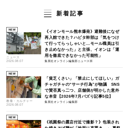
新着記事
NEW
《イオンモール熊本爆発》避難後になぜ
再入館できた？ハビタ幹部は「気をつけ
て行ってらっしゃいと…モール職員は引
き止めなかった」と主張、イオンは「運
用を徹底できなかった可能性」
ニュース
2026.08.07
集英社オンライン編集部ニュース班
NEW
「貧乏くさい」「禁止にしてほしい」ガ
チャガチャの“サーチ行為”が物議 SNS
で賛否真っ二つ、店舗側が明かした意外
な本音【2026年7月バズり記事5位】
教養・カルチャー
集英社オンライン編集部
2026.08.07
NEW
《祇園祭の露店付近で撮影？》包装され