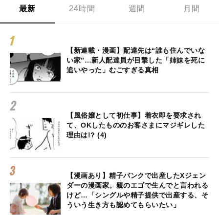
最新
24時間
週間
月間
【新連載・漫画】配達先は“誰も住んでいな
い家”…新人配達員が目撃した「姉妹を死に
追いやった」むごすぎる真相
【風俗嬢として初仕事】着衣即を要求され
て、OKしたもののお客さまにマジギレした
理由は!? (4)
【漫画あり】精子バンクで出産したXジェン
ダーの漫画家。親のエゴで生んでと言われる
けど…「シングルや精子提供で出産する、そ
ういう生き方も認めてもらいたい」