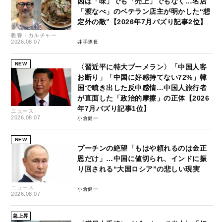
因は「味」でも「売上」でもなく…名店
「渡なべ」のベテラン店主が明かした“想
定外の敵”【2026年7月バズり記事2位】
教養・カルチャー
2026.08.07
井手隊長
NEW
〈習近平に特大ブーメラン〉「中国人客
お断り」「中国に好感持てない72%」韓
国で噴き出した反中感情…中国人旅行者
が直面した「政治的摩擦」の正体【2026
年7月バズり記事1位】
ニュース
2026.08.07
小倉健一
NEW
プーチンの絶望「もはや頼れるのは金正
恩だけ」…中国に値切られ、インドに振
り回される“大国ロシア”の悲しい現実
ニュース
小倉健一
2026.08.07
急上昇