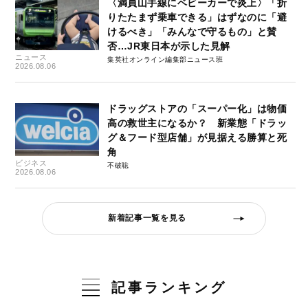
〈満員山手線にベビーカーで炎上〉「折
りたたまず乗車できる」はずなのに「避
けるべき」「みんなで守るもの」と賛
否…JR東日本が示した見解
ニュース
集英社オンライン編集部ニュース班
2026.08.06
ドラッグストアの「スーパー化」は物価
高の救世主になるか？ 新業態「ドラッ
グ＆フード型店舗」が見据える勝算と死
角
ビジネス
不破聡
2026.08.06
新着記事一覧を見る
記事ランキング