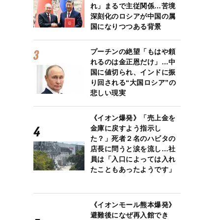
れ」まるで主従関係…苦境
深刻化のロシアが中国の属
国になりつつある背景
プーチンの絶望「もはや頼
れるのは金正恩だけ」…中
国に値切られ、インドに振
り回される“大国ロシア”の
悲しい現実
《イオン爆発》「売上金を
金庫に戻すよう指示し
た？」死者２名のハビタの
店長に問うと涙を流し…社
員は「入口によっては入れ
たこともあったようです」
《イオンモール熊本爆発》
避難後になぜ再入館でき