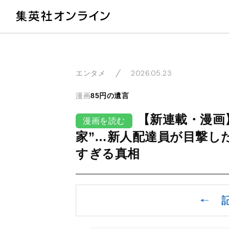
教
2026.05.23
エンタメ
漫画
85円の遺言
【新連載・漫画
漫画を読む
家”…新人配達員が目撃し
すぎる真相