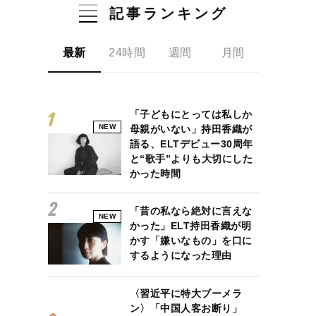
記事ランキング
最新
24時間
週間
月間
「子どもにとっては私しか
NEW
母親がいない」持田香織が
語る、ELTデビュー30周年
と“歌手”よりも大切にした
かった時間
「昔の私なら絶対に言えな
NEW
かった」ELT持田香織が明
かす「嫌いなもの」を口に
するようになった理由
〈習近平に特大ブーメラ
ン〉「中国人客お断り」