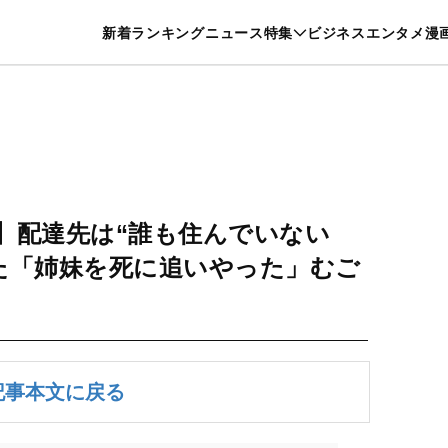
特集一覧を見る
漫画一覧を見る
新着
ランキング
ニュース
特集
ビジネス
エンタメ
漫
養・カルチャー
暮らし
スポーツ
ヘルスケア
美容
グルメ
】配達先は“誰も住んでいない
た「姉妹を死に追いやった」むご
記事本文に戻る