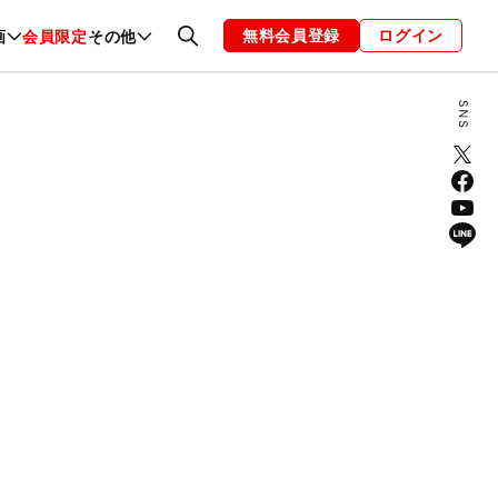
無料会員登録
ログイン
画
会員限定
その他
ファッション
恋愛・結婚
編集部
お知らせ