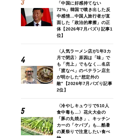
「中国に好感持てない
72%」韓国で噴き出した反
中感情…中国人旅行者が直
面した「政治的摩擦」の正
体【2026年7月バズり記事1
位】
〈人気ラーメン店が1年3カ
月で閉店〉原因は「味」で
も「売上」でもなく…名店
「渡なべ」のベテラン店主
が明かした“想定外の
敵”【2026年7月バズり記事
2位】
〈冷やしキュウリで510人
食中毒も…〉花火大会の
「豚の丸焼き」、キッチン
カーの「ケバブ」も…酷暑
の夏祭りで注意したい食べ
物