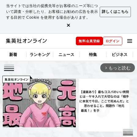
当サイトでは当社の提携先等がお客様のニーズ等につ
いて調査・分析したり、お客様にお勧めの広告を表示
詳しくはこちら
する目的で Cookie を使用する場合があります。
×
無料会員登録
ログイン
新着
ランキング
ニュース
特集
ビジネス
もっと読む
arrow_forward_ios