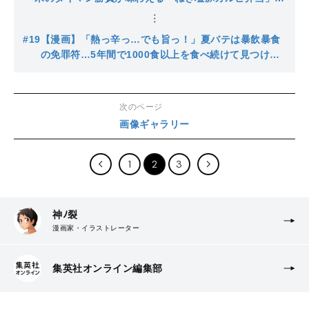
心の健康を守ってくれる満足度◎
#19
【漫画】「熱っ辛っ…でも旨っ！」夏バテは暴飲暴食
の免罪符…5年間で1000食以上を食べ続けて見つけ
た、コンビニ食材で作れる最強の朝ごはん
次のページ
画像ギャラリー
1
2
3
神ﾉ裂
漫画家・イラストレーター
集英社オンライン編集部