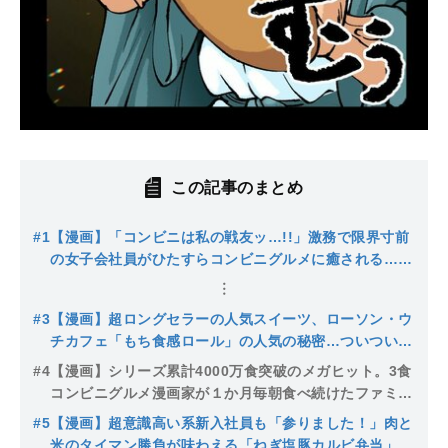
この記事のまとめ
#1
【漫画】「コンビニは私の戦友ッ…!!」激務で限界寸前
の女子会社員がひたすらコンビニグルメに癒される…3
食すべてコンビニ飯生活を続けてきた漫画家が描きたか
ったものとは
#3
【漫画】超ロングセラーの人気スイーツ、ローソン・ウ
チカフェ「もち食感ロール」の人気の秘密…ついつい食
べてしまうシンプルな美味しさに癒される
#4
【漫画】シリーズ累計4000万食突破のメガヒット。3食
コンビニグルメ漫画家が１か月毎朝食べ続けたファミマ
の『生コッペパン』の最大の魅力とは…
#5
【漫画】超意識高い系新入社員も「参りました！」肉と
米のタイマン勝負が味わえる「ねぎ塩豚カルビ弁当」は