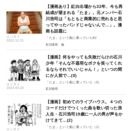
【漫画あり】紅白出場から32年、今も再
結成が望まれる「たま」。元メンバー石
川浩司は「もともと商業的に売れると思
ってやったバンドじゃないんで…」。漫
画も話題に
エンタメ
「たま」という船に乗っていた#2
2022.12.31
石川浩司
【漫画】何をやっても失敗だらけの石川
少年「そんな不器用なボクを笑ってくれ
るならそれでいいじゃん！」といつの間
にか人前で…(0)
「たま」という船に乗っていた（0）
エンタメ
2023.03.20
石川浩司
【漫画】初めてのライブハウス。４つの
コードだけでつくった曲を歌い切った浪
人生・石川浩司19歳に一人の男が声をか
けてきて…(2)
「たま」という船に乗っていた（2）
エンタメ