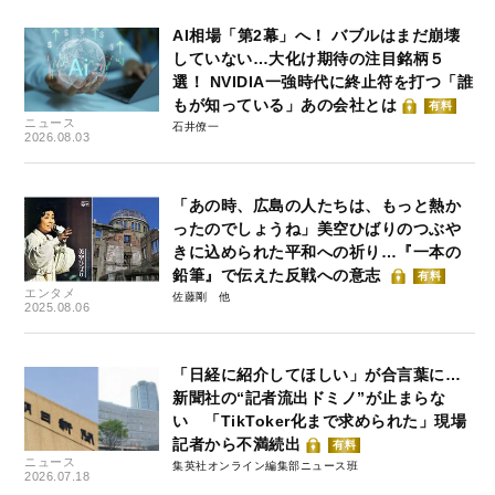
AI相場「第2幕」へ！ バブルはまだ崩壊
していない…大化け期待の注目銘柄５
選！ NVIDIA一強時代に終止符を打つ「誰
もが知っている」あの会社とは
有料
ニュース
石井僚一
2026.08.03
「あの時、広島の人たちは、もっと熱か
ったのでしょうね」美空ひばりのつぶや
きに込められた平和への祈り…『一本の
鉛筆』で伝えた反戦への意志
有料
エンタメ
佐藤剛
2025.08.06
「日経に紹介してほしい」が合言葉に…
新聞社の“記者流出ドミノ”が止まらな
い 「TikToker化まで求められた」現場
記者から不満続出
有料
ニュース
集英社オンライン編集部ニュース班
2026.07.18