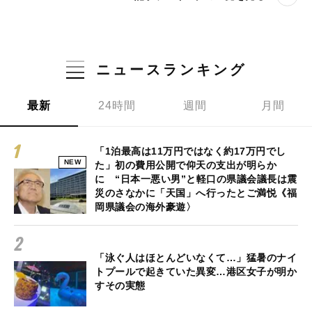
ニュースランキング
最新
24時間
週間
月間
「1泊最高は11万円ではなく約17万円でし
NEW
た」初の費用公開で仰天の支出が明らか
に “日本一悪い男”と軽口の県議会議長は震
災のさなかに「天国」へ行ったとご満悦《福
岡県議会の海外豪遊〉
「泳ぐ人はほとんどいなくて…」猛暑のナイ
トプールで起きていた異変…港区女子が明か
すその実態