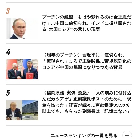
プーチンの絶望「もはや頼れるのは金正恩だ
け」…中国に値切られ、インドに振り回され
る“大国ロシア”の悲しい現実
〈屈辱のプーチン〉習近平に「値切られ」
「無視され」まるで主従関係…苦境深刻化の
ロシアが中国の属国になりつつある背景
〈福岡県議“実弾”疑惑〉「人の弱みに付け込
んだカツアゲ」正副議長ポストのために「現
金を払った」証言が続々…声紋鑑定99.99％
以上でも、もらった副議長は「記憶にない」
ニュースランキングの一覧を見る