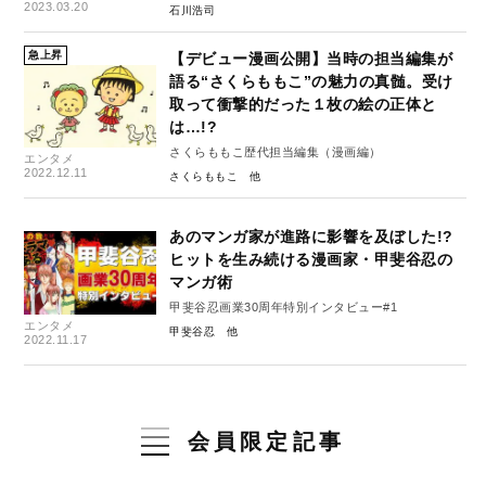
2023.03.20
石川浩司
急上昇
【デビュー漫画公開】当時の担当編集が
語る“さくらももこ”の魅力の真髄。受け
取って衝撃的だった１枚の絵の正体と
は…!?
さくらももこ歴代担当編集（漫画編）
エンタメ
2022.12.11
さくらももこ
あのマンガ家が進路に影響を及ぼした!?
ヒットを生み続ける漫画家・甲斐谷忍の
マンガ術
甲斐谷忍画業30周年特別インタビュー#1
エンタメ
甲斐谷忍
2022.11.17
会員限定記事