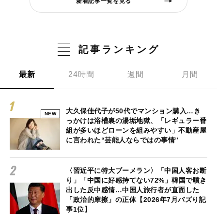
新着記事一覧を見る
記事ランキング
最新
24時間
週間
月間
大久保佳代子が50代でマンション購入…き
NEW
っかけは浴槽裏の湯垢地獄、「レギュラー番
組が多いほどローンを組みやすい」不動産屋
に言われた“芸能人ならではの事情”
〈習近平に特大ブーメラン〉「中国人客お断
り」「中国に好感持てない72%」韓国で噴き
出した反中感情…中国人旅行者が直面した
「政治的摩擦」の正体【2026年7月バズり記
事1位】