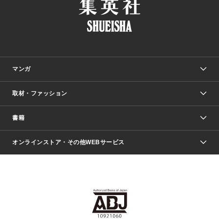
マンガ
取材・ファッション
少年マンガ
週刊少年ジャンプ
書籍
ファッション・美容
青年マンガ
ジャンプSQ.
Seventeen
週刊ヤングジャンプ
オンラインストア・その他WEBサービス
文芸・文庫・総合
芸能・情報・スポーツ
少女マンガ
Vジャンプ
non-no Web
ヤングジャンプ定期購読デジタル
すばる
Myojo
オンラインストア
りぼん
学芸・ノンフィクション・新書
最強ジャンプ
女性マンガ
@BAILA
ヤンジャン＋
小説すばる
週プレNEWS
マーガレット
集英社OTOコンテンツ
集英社 学芸編集部
少年ジャンプ＋
その他WEBサービス
クッキー
ライトノベル・ノベライズ
MAQUIA ONLINE
となりのヤングジャンプ
集英社 文芸ステーション
週プレ グラジャパ！
別冊マーガレット
SHUEISHA MANGA-ART HERITAGE
集英社 ビジネス書
ゼブラック
ココハナ
SHUEISHA ADNAVI
SPUR.JP
集英社Webマガジン Cobalt
グランドジャンプ