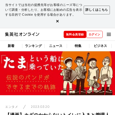
当サイトでは当社の提携先等がお客様のニーズ等につ
いて調査・分析したり、お客様にお勧めの広告を表示
詳しくはこちら
する目的で Cookie を使用する場合があります。
×
無料会員登録
ログイン
新着
ランキング
ニュース
特集
ビジネス
2023.03.20
エンタメ
【漫画】カギのかからないトイレに入ると管理人