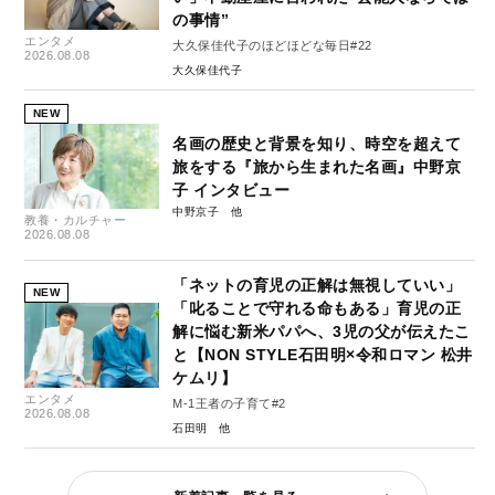
の事情”
エンタメ
大久保佳代子のほどほどな毎日#22
2026.08.08
大久保佳代子
NEW
名画の歴史と背景を知り、時空を超えて
旅をする『旅から生まれた名画』中野京
子 インタビュー
中野京子
教養・カルチャー
2026.08.08
「ネットの育児の正解は無視していい」
NEW
「叱ることで守れる命もある」育児の正
解に悩む新米パパへ、3児の父が伝えたこ
と【NON STYLE石田明×令和ロマン 松井
ケムリ】
エンタメ
M-1王者の子育て#2
2026.08.08
石田明