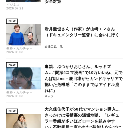
安全対策
ビジネス
2026.07.21
NEW
岩井圭也さん（作家）が山崎エマさん
（ドキュメンタリー監督）に会いに行く
岩井圭也
教養・カルチャー
2026.08.08
NEW
毒親、ぶつかりおじさん、ルッキズ
ム…“闇深4コマ漫画”で10万いいね、元で
んぱ組.inc・鹿目凛がセカンドキャリアで
抱いた危機感「このままではアイドル崩
れに」
教養・カルチャー
2026.08.08
キムラ
大久保佳代子が50代でマンション購入…
NEW
きっかけは浴槽裏の湯垢地獄、「レギュ
ラー番組が多いほどローンを組みやす
い」不動産屋に言われた“芸能人ならでは