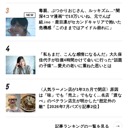
毒親、ぶつかりおじさん、ルッキズム…“闇
NEW
深4コマ漫画”で10万いいね、元でんぱ
組.inc・鹿目凛がセカンドキャリアで抱いた
危機感「このままではアイドル崩れに」
「私もまだ、こんな感情になるんだ」大久保
佳代子が往復4時間かけて会いに行った“話題
の子猿”…愛犬の老いに重ねた思いとは
〈人気ラーメン店が1年3カ月で閉店〉原因
は「味」でも「売上」でもなく…名店「渡な
べ」のベテラン店主が明かした“想定外の
敵”【2026年7月バズり記事2位】
記事ランキングの一覧を見る