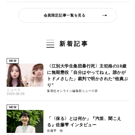
会員限定記事一覧を見る
新着記事
NEW
〈江別大学生集団暴行死〉主犯格の18歳
に無期懲役「自分はやってねぇ。誰かが
トドメさした」裁判で明かされた“他責ぶ
り”
ニュース
集英社オンライン編集部ニュース班
2026.08.08
NEW
「〈保る〉とは何か」『汽笛、聞こえ
る』佐藤雫 インタビュー
佐藤雫