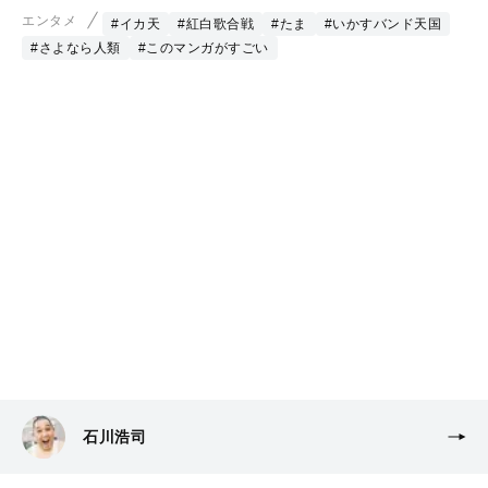
エンタメ
#イカ天
#紅白歌合戦
#たま
#いかすバンド天国
#さよなら人類
#このマンガがすごい
石川浩司