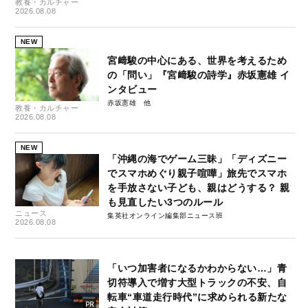
教養・カルチャー
2026.08.08
NEW
宮﨑駿の中心にある、世界を考えるため
の「問い」『宮﨑駿の詩学』赤坂憲雄 イ
ンタビュー
赤坂憲雄
教養・カルチャー
2026.08.08
NEW
「沖縄の海でゲーム三昧」「ディズニー
でスマホめぐり親子喧嘩」旅先でスマホ
を手放さない子ども、親はどうする？ 親
も見直したい3つのルール
ニュース
集英社オンライン編集部ニュース班
2026.08.08
「いつ加害者になるかわからない…」青
切符導入で増す大型トラックの不安、自
転車“車道走行時代”に求められる新たな