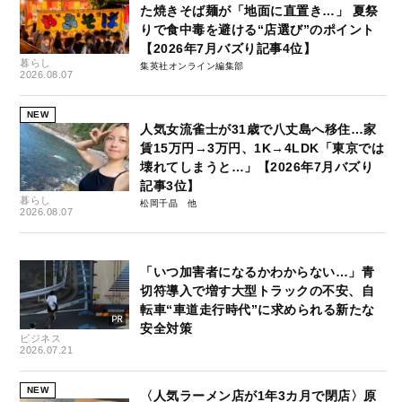
た焼きそば麺が「地面に直置き…」 夏祭
りで食中毒を避ける“店選び”のポイント
【2026年7月バズり記事4位】
暮らし
集英社オンライン編集部
2026.08.07
NEW
人気女流雀士が31歳で八丈島へ移住…家
賃15万円→3万円、1K→4LDK「東京では
壊れてしまうと…」【2026年7月バズり
記事3位】
暮らし
松岡千晶
2026.08.07
「いつ加害者になるかわからない…」青
切符導入で増す大型トラックの不安、自
転車“車道走行時代”に求められる新たな
安全対策
ビジネス
2026.07.21
NEW
〈人気ラーメン店が1年3カ月で閉店〉原