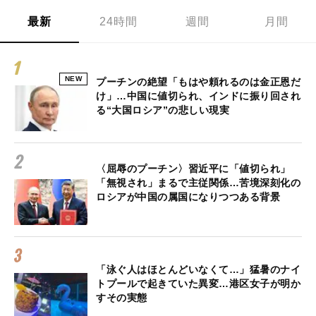
最新
24時間
週間
月間
NEW
プーチンの絶望「もはや頼れるのは金正恩だ
け」…中国に値切られ、インドに振り回され
る“大国ロシア”の悲しい現実
〈屈辱のプーチン〉習近平に「値切られ」
「無視され」まるで主従関係…苦境深刻化の
ロシアが中国の属国になりつつある背景
「泳ぐ人はほとんどいなくて…」猛暑のナイ
トプールで起きていた異変…港区女子が明か
すその実態