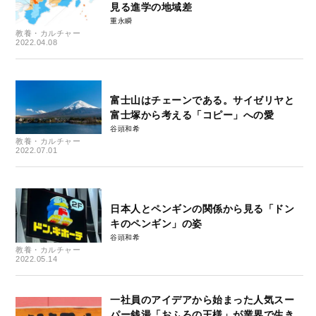
見る進学の地域差
重永瞬
教養・カルチャー
2022.04.08
富士山はチェーンである。サイゼリヤと
富士塚から考える「コピー」への愛
谷頭和希
教養・カルチャー
2022.07.01
日本人とペンギンの関係から見る「ドン
キのペンギン」の姿
谷頭和希
教養・カルチャー
2022.05.14
一社員のアイデアから始まった人気スー
パー銭湯「おふろの王様」が業界で生き