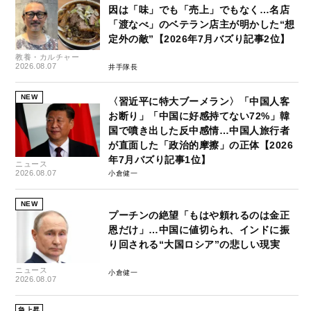
因は「味」でも「売上」でもなく…名店
「渡なべ」のベテラン店主が明かした“想
定外の敵”【2026年7月バズり記事2位】
教養・カルチャー
2026.08.07
井手隊長
NEW
〈習近平に特大ブーメラン〉「中国人客
お断り」「中国に好感持てない72%」韓
国で噴き出した反中感情…中国人旅行者
が直面した「政治的摩擦」の正体【2026
年7月バズり記事1位】
ニュース
2026.08.07
小倉健一
NEW
プーチンの絶望「もはや頼れるのは金正
恩だけ」…中国に値切られ、インドに振
り回される“大国ロシア”の悲しい現実
ニュース
小倉健一
2026.08.07
急上昇