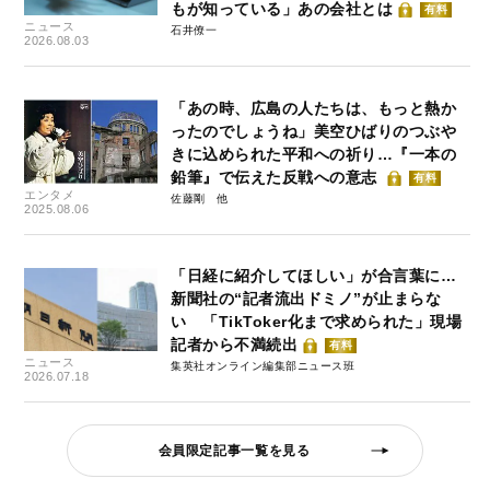
もが知っている」あの会社とは
有料
ニュース
石井僚一
2026.08.03
「あの時、広島の人たちは、もっと熱か
ったのでしょうね」美空ひばりのつぶや
きに込められた平和への祈り…『一本の
鉛筆』で伝えた反戦への意志
有料
エンタメ
佐藤剛
2025.08.06
「日経に紹介してほしい」が合言葉に…
新聞社の“記者流出ドミノ”が止まらな
い 「TikToker化まで求められた」現場
記者から不満続出
有料
ニュース
集英社オンライン編集部ニュース班
2026.07.18
会員限定記事一覧を見る