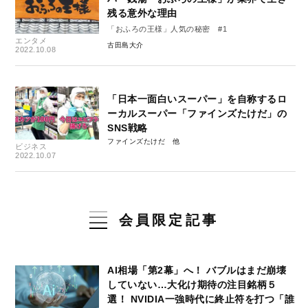
残る意外な理由
「おふろの王様」人気の秘密 #1
エンタメ
古田島大介
2022.10.08
「日本一面白いスーパー」を自称するロ
ーカルスーパー「ファインズたけだ」の
SNS戦略
ファインズたけだ
ビジネス
2022.10.07
会員限定記事
AI相場「第2幕」へ！ バブルはまだ崩壊
していない…大化け期待の注目銘柄５
選！ NVIDIA一強時代に終止符を打つ「誰