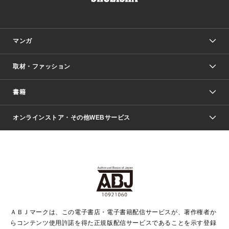
マンガ
取材・ファッション
少年マンガ
週刊少年ジャンプ
書籍
ファッション・美容
青年マンガ
ジャンプSQ.
Seventeen
週刊ヤングジャンプ
オンラインストア・その他WEBサービス
文芸・文庫・総合
芸能・情報・スポーツ
少女マンガ
Vジャンプ
non-no Web
ヤングジャンプ定期購読デジタル
すばる
Myojo
オンラインストア
りぼん
学芸・ノンフィクション・新書
最強ジャンプ
女性マンガ
@BAILA
ヤンジャン＋
小説すばる
週プレNEWS
マーガレット
集英社OTOコンテンツ
集英社 学芸編集部
少年ジャンプ＋
その他WEBサービス
クッキー
ライトノベル・ノベライズ
MAQUIA ONLINE
となりのヤングジャンプ
集英社 文芸ステーション
週プレ グラジャパ！
別冊マーガレット
SHUEISHA MANGA-ART HERITAGE
集英社 ビジネス書
ゼブラック
ココハナ
SHUEISHA ADNAVI
SPUR.JP
集英社Webマガジン Cobalt
グランドジャンプ
web 集英社文庫
キッズ
web Sportiva
マンガMee
ジャンプキャラクターズストア
集英社新書
ジャンプルーキー！
月刊オフィスユー
ＡＢＪマークは、この電子書店・電子書籍配信サービスが、著作権者か
EDITOR'S LAB
LEE
集英社オレンジ文庫
ウルトラジャンプ
青春と読書
パラスポ＋！
らコンテンツ使用許諾を得た正規版配信サービスであることを示す登録
集英社みらい文庫
リマコミ＋
HAPPY PLUS STORE
集英社新書プラス