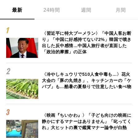
最新
24時間
週間
月間
〈習近平に特大ブーメラン〉「中国人客お断
り」「中国に好感持てない72%」韓国で噴き
出した反中感情…中国人旅行者が直面した
「政治的摩擦」の正体
〈冷やしキュウリで510人食中毒も…〉花火
大会の「豚の丸焼き」、キッチンカーの「ケ
バブ」も…酷暑の夏祭りで注意したい食べ物
〈映画『ちいかわ』〉「子ども向けの映画に
静かにするマナーはありません」「叱ってく
れ」大ヒットの裏で鑑賞マナー論争が白熱