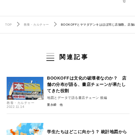
12
TOP
教養・カルチャー
BOOKOFFとヤマダデンキはほぼ同じ店舗数。店
関連記事
BOOKOFFは文化の破壊者なのか？ 店
舗の分布が語る、書店チェーンが果たし
てきた役割
地図とデータで語る書店チェーン 後編
教養・カルチャー
重永瞬
2022.11.14
学生たちはどこに向かう？ 統計地図から