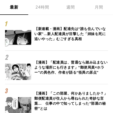
最新
24時間
週間
月間
【新連載・漫画】配達先は“誰も住んでいな
い家”…新人配達員が目撃した「姉妹を死に
追いやった」むごすぎる真相
【漫画】「配達員は、普通なら踏み込まない
ような場所にも行きます」“郵便局員×ホラ
ー”の異色作、作者が語る“怪異の原点”
【漫画】「この部屋、何かありましたか？」
郵便配達員が住人から尋ねられた奇妙な言
葉… 仕事の中で知ってしまった“部屋の秘
密”とは