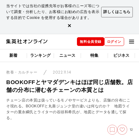
当サイトでは当社の提携先等がお客様のニーズ等につ
いて調査・分析したり、お客様にお勧めの広告を表示
詳しくはこちら
する目的で Cookie を使用する場合があります。
×
無料会員登録
ログイン
新着
ランキング
ニュース
特集
ビジネス
2022.11.14
教養・カルチャー
BOOKOFFとヤマダデンキはほぼ同じ店舗数。店
舗の分布に潜む各チェーンの本質とは
チェーン店の本質は扱っているモノやサービスよりも、店舗の分布にこ
そ現れる。BOOKOFFと丸善ジュンク堂の違いは何なのか？ 地図ライ
ターの重永瞬氏とライターの谷頭和希氏が、地図とデータを通して探
る。
12