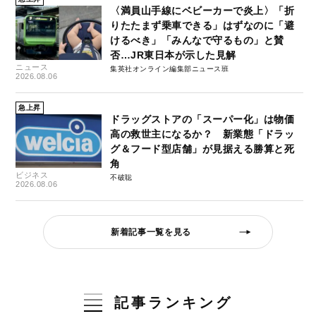
〈満員山手線にベビーカーで炎上〉「折
りたたまず乗車できる」はずなのに「避
けるべき」「みんなで守るもの」と賛
否…JR東日本が示した見解
ニュース
集英社オンライン編集部ニュース班
2026.08.06
急上昇
ドラッグストアの「スーパー化」は物価
高の救世主になるか？ 新業態「ドラッ
グ＆フード型店舗」が見据える勝算と死
角
ビジネス
不破聡
2026.08.06
新着記事一覧を見る
記事ランキング