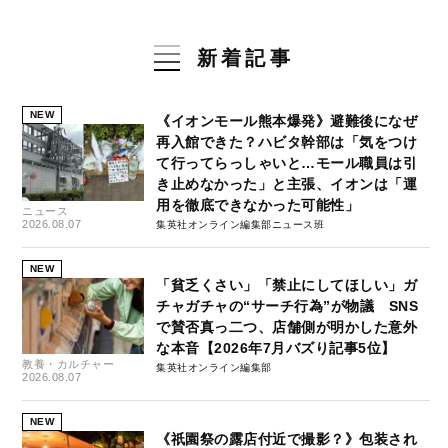
新着記事
NEW
《イオンモール熊本爆発》避難後になぜ
再入館できた？ハビタ幹部は「気をつけ
て行ってらっしゃいと…モール職員は引
き止めなかった」と主張、イオンは「運
用を徹底できなかった可能性」
ニュース
2026.08.07
集英社オンライン編集部ニュース班
NEW
「貧乏くさい」「禁止にしてほしい」ガ
チャガチャの“サーチ行為”が物議 SNS
で賛否真っ二つ、店舗側が明かした意外
な本音【2026年7月バズり記事5位】
教養・カルチャー
集英社オンライン編集部
2026.08.07
NEW
《祇園祭の露店付近で撮影？》包装され