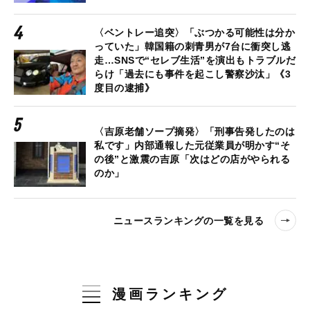
〈ベントレー追突〉「ぶつかる可能性は分か
っていた」韓国籍の刺青男が7台に衝突し逃
走…SNSで“セレブ生活”を演出もトラブルだ
らけ「過去にも事件を起こし警察沙汰」《3
度目の逮捕》
〈吉原老舗ソープ摘発〉「刑事告発したのは
私です」内部通報した元従業員が明かす“そ
の後”と激震の吉原「次はどの店がやられる
のか」
ニュースランキングの一覧を見る
漫画ランキング