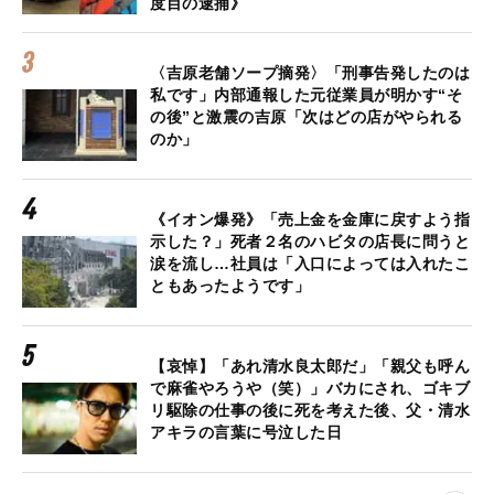
度目の逮捕》
〈吉原老舗ソープ摘発〉「刑事告発したのは
私です」内部通報した元従業員が明かす“そ
の後”と激震の吉原「次はどの店がやられる
のか」
《イオン爆発》「売上金を金庫に戻すよう指
示した？」死者２名のハビタの店長に問うと
涙を流し…社員は「入口によっては入れたこ
ともあったようです」
【哀悼】「あれ清水良太郎だ」「親父も呼ん
で麻雀やろうや（笑）」バカにされ、ゴキブ
リ駆除の仕事の後に死を考えた後、父・清水
アキラの言葉に号泣した日