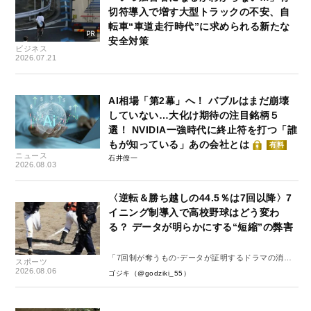
切符導入で増す大型トラックの不安、自
転車“車道走行時代”に求められる新たな
安全対策
ビジネス
2026.07.21
AI相場「第2幕」へ！ バブルはまだ崩壊
していない…大化け期待の注目銘柄５
選！ NVIDIA一強時代に終止符を打つ「誰
もが知っている」あの会社とは
有料
ニュース
石井僚一
2026.08.03
〈逆転＆勝ち越しの44.5％は7回以降〉7
イニング制導入で高校野球はどう変わ
る？ データが明らかにする“短縮”の弊害
「7回制が奪うもの-データが証明するドラマの消
スポーツ
失-」
2026.08.06
ゴジキ（@godziki_55）