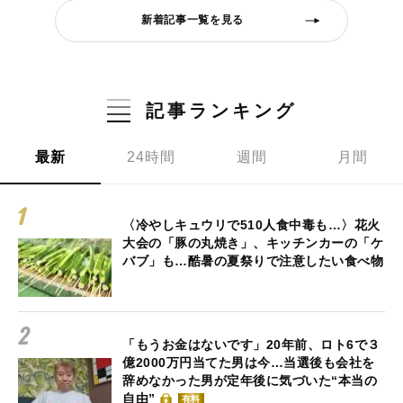
新着記事一覧を見る
記事ランキング
最新
24時間
週間
月間
〈冷やしキュウリで510人食中毒も…〉花火
大会の「豚の丸焼き」、キッチンカーの「ケ
バブ」も…酷暑の夏祭りで注意したい食べ物
「もうお金はないです」20年前、ロト6で３
億2000万円当てた男は今…当選後も会社を
辞めなかった男が定年後に気づいた“本当の
自由”
有料