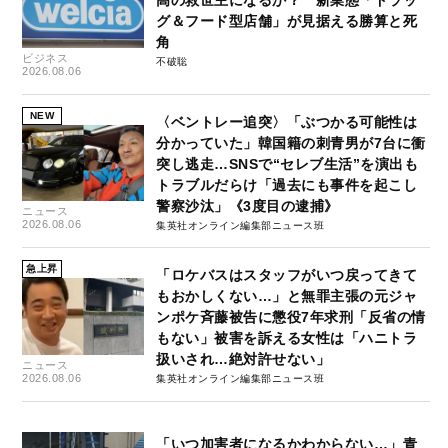
グ＆フード型店舗」が見据える勝算と死
角
ビジネス
不破聡
2026.08.06
NEW
〈ベントレー追突〉「ぶつかる可能性は
分かっていた」韓国籍の刺青男が7台に衝
突し逃走…SNSで“セレブ生活”を演出も
トラブルだらけ「過去にも事件を起こし
警察沙汰」《3度目の逮捕》
ニュース
2026.08.06
集英社オンライン編集部ニュース班
急上昇
「ロケバスはスタッフがいつ戻ってきて
もおかしくない…」と無罪主張の元ジャ
ンポケ斉藤被告に懲役7年求刑「反省の情
もない」被害を訴える女性は「ハニトラ
扱いされ…絶対許せない」
ニュース
2026.08.06
集英社オンライン編集部ニュース班
「いつ加害者になるかわからない…」青