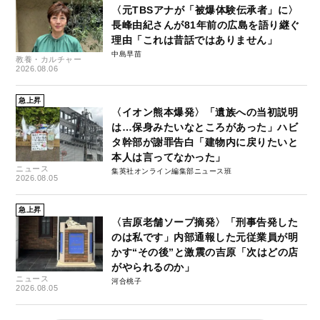
〈元TBSアナが「被爆体験伝承者」に〉
長峰由紀さんが81年前の広島を語り継ぐ
理由「これは昔話ではありません」
中島早苗
教養・カルチャー
2026.08.06
急上昇
〈イオン熊本爆発〉「遺族への当初説明
は…保身みたいなところがあった」ハビ
タ幹部が謝罪告白「建物内に戻りたいと
本人は言ってなかった」
ニュース
集英社オンライン編集部ニュース班
2026.08.05
急上昇
〈吉原老舗ソープ摘発〉「刑事告発した
のは私です」内部通報した元従業員が明
かす“その後”と激震の吉原「次はどの店
がやられるのか」
ニュース
河合桃子
2026.08.05