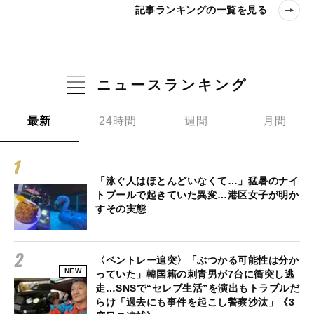
記事ランキングの一覧を見る
ニュースランキング
最新
24時間
週間
月間
「泳ぐ人はほとんどいなくて…」猛暑のナイ
トプールで起きていた異変…港区女子が明か
すその実態
〈ベントレー追突〉「ぶつかる可能性は分か
NEW
っていた」韓国籍の刺青男が7台に衝突し逃
走…SNSで“セレブ生活”を演出もトラブルだ
らけ「過去にも事件を起こし警察沙汰」《3