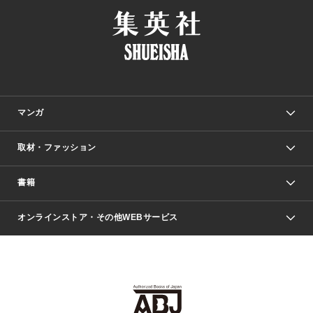
マンガ
取材・ファッション
少年マンガ
週刊少年ジャンプ
書籍
ファッション・美容
青年マンガ
ジャンプSQ.
Seventeen
週刊ヤングジャンプ
オンラインストア・その他WEBサービス
文芸・文庫・総合
芸能・情報・スポーツ
少女マンガ
Vジャンプ
non-no Web
ヤングジャンプ定期購読デジタル
すばる
Myojo
オンラインストア
りぼん
学芸・ノンフィクション・新書
最強ジャンプ
女性マンガ
@BAILA
ヤンジャン＋
小説すばる
週プレNEWS
マーガレット
集英社OTOコンテンツ
集英社 学芸編集部
少年ジャンプ＋
その他WEBサービス
クッキー
ライトノベル・ノベライズ
MAQUIA ONLINE
となりのヤングジャンプ
集英社 文芸ステーション
週プレ グラジャパ！
別冊マーガレット
SHUEISHA MANGA-ART HERITAGE