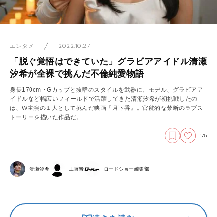
2022.10.27
エンタメ
「脱ぐ覚悟はできていた」グラビアアイドル清瀬
汐希が全裸で挑んだ不倫純愛物語
身長170cm・Gカップと抜群のスタイルを武器に、モデル、グラビアア
イドルなど幅広いフィールドで活躍してきた清瀬汐希が初挑戦したの
は、W主演の１人として挑んだ映画『月下香』。官能的な禁断のラブス
トーリーを描いた作品だ。
175
清瀬汐希
工藤晋
ロードショー編集部