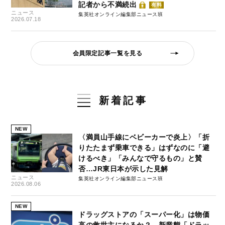
記者から不満続出
有料
ニュース
集英社オンライン編集部ニュース班
2026.07.18
会員限定記事一覧を見る
新着記事
NEW
〈満員山手線にベビーカーで炎上〉「折
りたたまず乗車できる」はずなのに「避
けるべき」「みんなで守るもの」と賛
否…JR東日本が示した見解
ニュース
集英社オンライン編集部ニュース班
2026.08.06
NEW
ドラッグストアの「スーパー化」は物価
高の救世主になるか？ 新業態「ドラッ