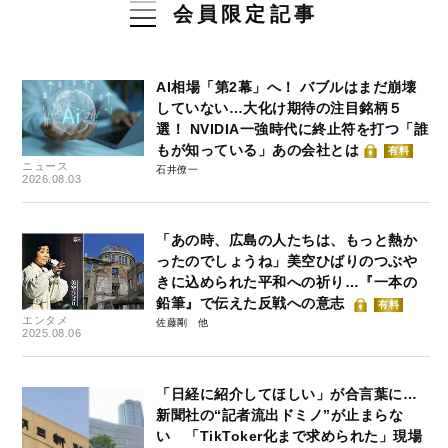
会員限定記事
AI相場「第2幕」へ！ バブルはまだ崩壊
していない…大化け期待の注目銘柄５
選！ NVIDIA一強時代に終止符を打つ「誰
もが知っている」あの会社とは
有料
ニュース
石井僚一
2026.08.03
「あの時、広島の人たちは、もっと熱か
ったのでしょうね」美空ひばりのつぶや
きに込められた平和への祈り…『一本の
鉛筆』で伝えた反戦への意志
有料
エンタメ
佐藤剛
2025.08.06
「日経に紹介してほしい」が合言葉に…
新聞社の“記者流出ドミノ”が止まらな
い 「TikToker化まで求められた」現場