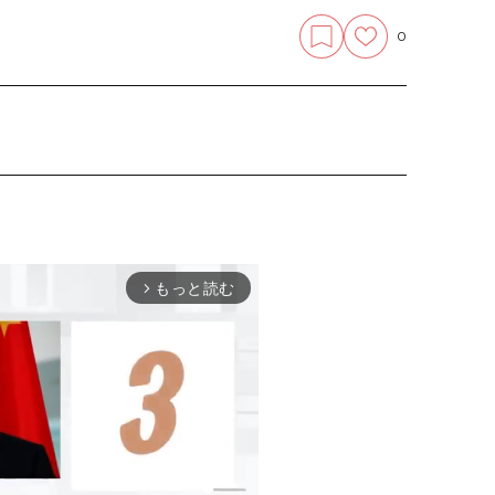
0
もっと読む
arrow_forward_ios