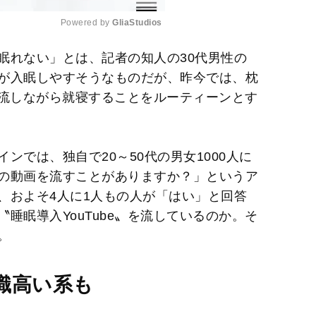
Powered by 
GliaStudios
眠れない」とは、記者の知人の30代男性の
M
が入眠しやすそうなものだが、昨今では、枕
u
画を流しながら就寝することをルーティーンとす
t
e
ンでは、独自で20～50代の男女1000人に
の動画を流すことがありますか？」というア
％、およそ4人に1人もの人が「はい」と回答
睡眠導入YouTube〟を流しているのか。そ
。
識高い系も