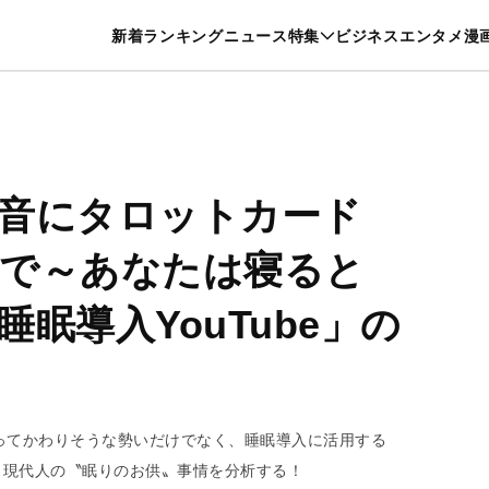
特集一覧を見る
漫画一覧を見る
新着
ランキング
ニュース
特集
ビジネス
エンタメ
漫
養・カルチャー
暮らし
スポーツ
ヘルスケア
美容
グルメ
音にタロットカード
で～あなたは寝ると
眠導入YouTube」の
取ってかわりそうな勢いだけでなく、睡眠導入に活用する
ら、現代人の〝眠りのお供〟事情を分析する！