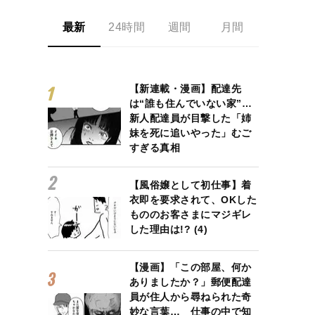
最新
24時間
週間
月間
【新連載・漫画】配達先
は“誰も住んでいない家”…
新人配達員が目撃した「姉
妹を死に追いやった」むご
すぎる真相
【風俗嬢として初仕事】着
衣即を要求されて、OKした
もののお客さまにマジギレ
した理由は!? (4)
【漫画】「この部屋、何か
ありましたか？」郵便配達
員が住人から尋ねられた奇
妙な言葉… 仕事の中で知