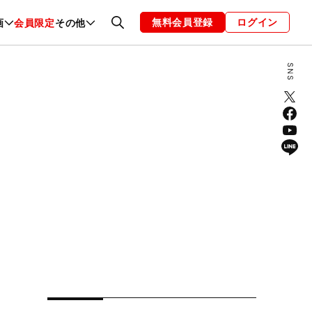
無料会員登録
ログイン
画
会員限定
その他
ファッション
恋愛・結婚
編集部
お知らせ