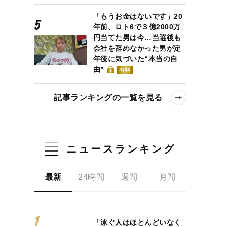
「もうお金はないです」20
年前、ロト6で３億2000万
円当てた男は今…当選後も
会社を辞めなかった男が定
年後に気づいた“本当の自
由”
有料
記事ランキングの一覧を見る
ニュースランキング
最新
24時間
週間
月間
「泳ぐ人はほとんどいなく