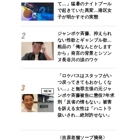
て…」猛暑のナイトプール
で起きていた異変…港区女
子が明かすその実態
ジャンポケ斉藤、抑えられ
ない性欲とギャンブル欲…
粗品の「俺なんとかします
から」発言の背景とシソン
ヌ長谷川の涙のワケ
「ロケバスはスタッフがい
つ戻ってきてもおかしくな
い…」と無罪主張の元ジャ
NEW
ンポケ斉藤被告に懲役7年求
刑「反省の情もない」被害
を訴える女性は「ハニトラ
扱いされ…絶対許せない」
〈吉原老舗ソープ摘発〉