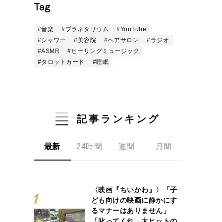
Tag
#音楽
#プラネタリウム
#YouTube
#シャワー
#美容院
#ヘアサロン
#ラジオ
#ASMR
#ヒーリングミュージック
#タロットカード
#睡眠
記事ランキング
最新
24時間
週間
月間
〈映画『ちいかわ』〉「子
ども向けの映画に静かにす
るマナーはありません」
「叱ってくれ」大ヒットの