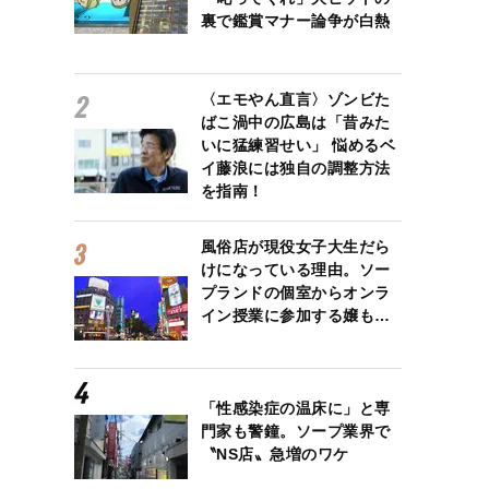
裏で鑑賞マナー論争が白熱
〈エモやん直言〉ゾンビた
ばこ渦中の広島は「昔みた
いに猛練習せい」 悩めるベ
イ藤浪には独自の調整方法
を指南！
風俗店が現役女子大生だら
けになっている理由。ソー
プランドの個室からオンラ
イン授業に参加する嬢も…
「性感染症の温床に」と専
門家も警鐘。ソープ業界で
〝NS店〟急増のワケ