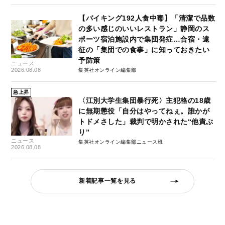
【バイキング192人食中毒】「清潔で品数
の多い感じのいいレストラン」静岡のス
ポーツ宿泊施設内で集団発症…合宿・遠
征の「集団での食事」に知っておきたい
予防策
ニュース
2026.08.08
集英社オンライン編集部
急上昇
〈江別大学生集団暴行死〉主犯格の18歳
に無期懲役「自分はやってねぇ。誰かが
トドメさした」裁判で明かされた“他責ぶ
り”
ニュース
集英社オンライン編集部ニュース班
2026.08.08
新着記事一覧を見る