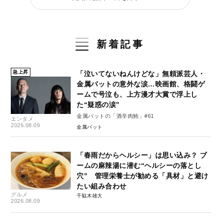
新着記事
急上昇
「泣いてないねんけどな」無頼派芸人・
金属バットの意外な涙…映画館、格闘ゲ
ームで号泣も、上方漫才大賞で浮上し
た“疑惑の涙”
金属バットの「酒辛肉鮪」#61
エンタメ
2026.08.09
金属バット
「春雨だからヘルシー」は思い込み？ ブ
ームの麻辣湯に潜む“ヘルシーの落とし
穴” 管理栄養士が勧める「具材」と避け
たい組み合わせ
グルメ
千駄木雄大
2026.08.09