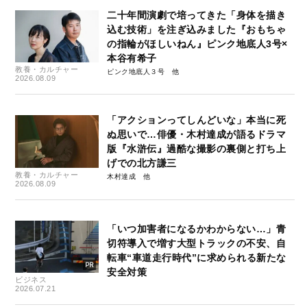
二十年間演劇で培ってきた「身体を描き
込む技術」を注ぎ込みました『おもちゃ
の指輪がほしいねん』ピンク地底人3号×
本谷有希子
教養・カルチャー
ピンク地底人３号
2026.08.09
「アクションってしんどいな」本当に死
ぬ思いで…俳優・木村達成が語るドラマ
版『水滸伝』過酷な撮影の裏側と打ち上
げでの北方謙三
教養・カルチャー
木村達成
2026.08.09
「いつ加害者になるかわからない…」青
切符導入で増す大型トラックの不安、自
転車“車道走行時代”に求められる新たな
安全対策
ビジネス
2026.07.21