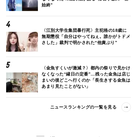
始終”
〈江別大学生集団暴行死〉主犯格の18歳に
無期懲役「自分はやってねぇ。誰かがトドメ
さした」裁判で明かされた“他責ぶり”
〈金魚すくいが激減？〉都内の祭りで見かけ
なくなった“縁日の定番”…残った金魚は店じ
まいの後どこへ行くのか「長生きする金魚は
あまり見たことがない」
ニュースランキングの一覧を見る