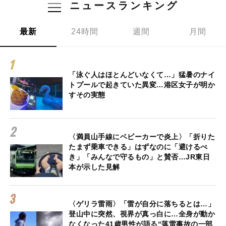
ニュースランキング
最新
24時間
週間
月間
「泳ぐ人はほとんどいなくて…」猛暑のナイ
トプールで起きていた異変…港区女子が明か
すその実態
〈満員山手線にベビーカーで炎上〉「折りた
たまず乗車できる」はずなのに「避けるべ
き」「みんなで守るもの」と賛否…JR東日
本が示した見解
〈ゲリラ雷雨〉「雷が自分に落ちるとは…」
登山中に突然、視界が真っ白に…全身が動か
なくなった41歳男性が語る“落雷事故の一部