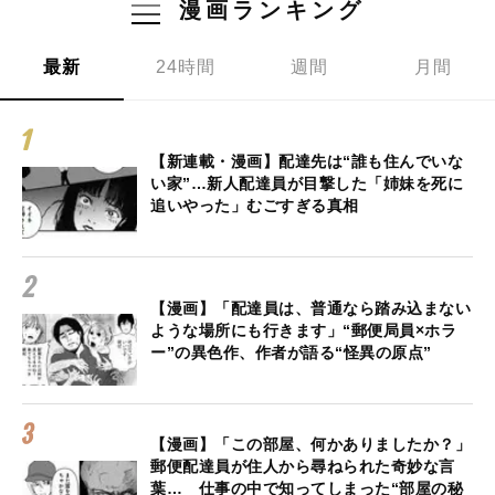
漫画ランキング
最新
24時間
週間
月間
【新連載・漫画】配達先は“誰も住んでいな
い家”…新人配達員が目撃した「姉妹を死に
追いやった」むごすぎる真相
【漫画】「配達員は、普通なら踏み込まない
ような場所にも行きます」“郵便局員×ホラ
ー”の異色作、作者が語る“怪異の原点”
【漫画】「この部屋、何かありましたか？」
郵便配達員が住人から尋ねられた奇妙な言
葉… 仕事の中で知ってしまった“部屋の秘