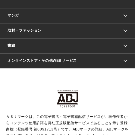
マンガ
取材・ファッション
少年マンガ
週刊少年ジャンプ
書籍
ファッション・美容
青年マンガ
ジャンプSQ.
Seventeen
週刊ヤングジャンプ
オンラインストア・その他WEBサービス
文芸・文庫・総合
芸能・情報・スポーツ
少女マンガ
Vジャンプ
non-no Web
ヤングジャンプ定期購読デジタル
すばる
Myojo
オンラインストア
りぼん
学芸・ノンフィクション・新書
最強ジャンプ
女性マンガ
@BAILA
ヤンジャン＋
小説すばる
週プレNEWS
マーガレット
集英社OTOコンテンツ
集英社 学芸編集部
少年ジャンプ＋
その他WEBサービス
クッキー
ライトノベル・ノベライズ
MAQUIA ONLINE
となりのヤングジャンプ
集英社 文芸ステーション
週プレ グラジャパ！
別冊マーガレット
SHUEISHA MANGA-ART HERITAGE
集英社 ビジネス書
ゼブラック
ココハナ
SHUEISHA ADNAVI
SPUR.JP
集英社Webマガジン Cobalt
グランドジャンプ
web 集英社文庫
キッズ
web Sportiva
マンガMee
ジャンプキャラクターズストア
集英社新書
ジャンプルーキー！
月刊オフィスユー
ＡＢＪマークは、この電子書店・電子書籍配信サービスが、著作権者か
EDITOR'S LAB
LEE
集英社オレンジ文庫
ウルトラジャンプ
青春と読書
パラスポ＋！
らコンテンツ使用許諾を得た正規版配信サービスであることを示す登録
集英社みらい文庫
リマコミ＋
HAPPY PLUS STORE
集英社新書プラス
ジャンプTOON
商標（登録番号 第6091713号）です。ABJマークの詳細、ABJマークを
Marisol
シフォン文庫
アジア人物史
S-KIDS.LAND