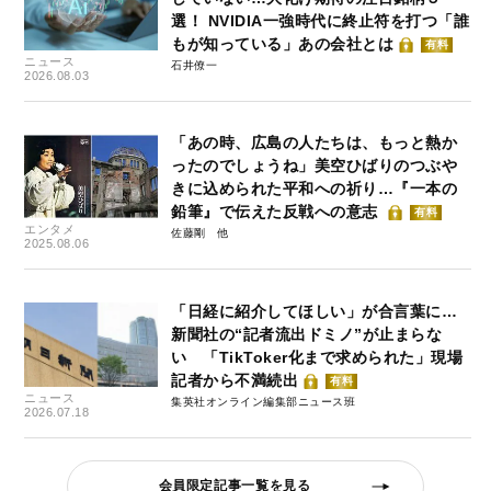
選！ NVIDIA一強時代に終止符を打つ「誰
もが知っている」あの会社とは
有料
ニュース
石井僚一
2026.08.03
「あの時、広島の人たちは、もっと熱か
ったのでしょうね」美空ひばりのつぶや
きに込められた平和への祈り…『一本の
鉛筆』で伝えた反戦への意志
有料
エンタメ
佐藤剛
2025.08.06
「日経に紹介してほしい」が合言葉に…
新聞社の“記者流出ドミノ”が止まらな
い 「TikToker化まで求められた」現場
記者から不満続出
有料
ニュース
集英社オンライン編集部ニュース班
2026.07.18
会員限定記事一覧を見る