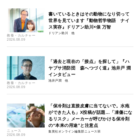
書いているときはその動物になり切って
世界を見ています『動物哲学物語 ナイ
ス実存』ドリアン助川×俵 万智
ドリアン助川
教養・カルチャー
2026.08.09
「過去と現在の「接点」を探して」『ハ
ヤブサ消防団 森へつづく道』池井戸 潤
インタビュー
池井戸潤
教養・カルチャー
2026.08.09
「保冷剤は直接皮膚に当てないで。水疱
ができた人も」X投稿が話題…「凍傷にな
るリスク」メーカーが呼びかける保冷剤
の“本来の用途”と注意点
ニュース
集英社オンライン編集部ニュース班
2026.08.09