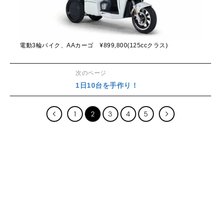
電動3輪バイク、AAカーゴ ¥899,800(125ccクラス)
次のページ
1日10台を手作り！
1
2
3
4
5