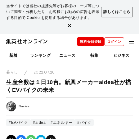
当サイトでは当社の提携先等がお客様のニーズ等につ
いて調査・分析したり、お客様にお勧めの広告を表示
詳しくはこちら
する目的で Cookie を使用する場合があります。
×
無料会員登録
ログイン
新着
ランキング
ニュース
特集
ビジネス
2022.07.28
暮らし
生産台数は１日10台。新興メーカーaidea社が描
くEVバイクの未来
Naviee
#EVバイク
#aidea
#エネルギー
#バイク