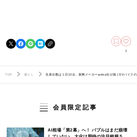
5
TOP
暮らし
生産台数は１日10台。新興メーカーaidea社が描くEVバイク
会員限定記事
AI相場「第2幕」へ！ バブルはまだ崩壊
していない…大化け期待の注目銘柄５