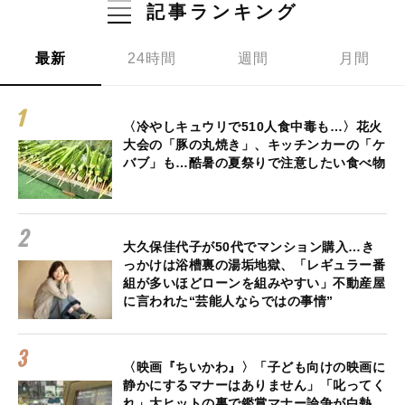
記事ランキング
最新
24時間
週間
月間
〈冷やしキュウリで510人食中毒も…〉花火
大会の「豚の丸焼き」、キッチンカーの「ケ
バブ」も…酷暑の夏祭りで注意したい食べ物
大久保佳代子が50代でマンション購入…き
っかけは浴槽裏の湯垢地獄、「レギュラー番
組が多いほどローンを組みやすい」不動産屋
に言われた“芸能人ならではの事情”
〈映画『ちいかわ』〉「子ども向けの映画に
静かにするマナーはありません」「叱ってく
れ」大ヒットの裏で鑑賞マナー論争が白熱