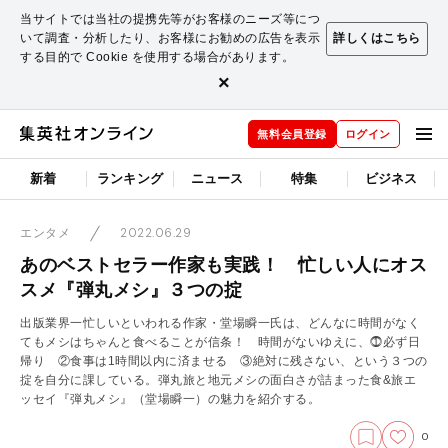
当サイトでは当社の提携先等がお客様のニーズ等につ
いて調査・分析したり、お客様にお勧めの広告を表示
詳しくはこちら
する目的で Cookie を使用する場合があります。
×
無料会員登録
ログイン
新着
ランキング
ニュース
特集
ビジネス
2022.06.29
エンタメ
あのベストセラー作家も実践！ 忙しい人にオス
スメ『弾丸メシ』３つの掟
出版業界一忙しいといわれる作家・堂場瞬一氏は、どんなに時間がなく
てもメシはちゃんと食べることが信条！ 時間がないゆえに、⓵必ず日
帰り ②食事は1時間以内に済ませる ③絶対に残さない、という３つの
掟を自分に課している。弾丸旅と地元メシの面白さが詰まった食&旅エ
ッセイ『弾丸メシ』（堂場瞬一）の魅力を紹介する。
0