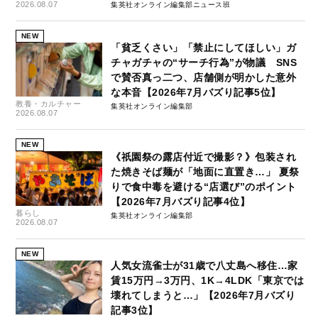
2026.08.07
集英社オンライン編集部ニュース班
NEW
「貧乏くさい」「禁止にしてほしい」ガ
チャガチャの“サーチ行為”が物議 SNS
で賛否真っ二つ、店舗側が明かした意外
な本音【2026年7月バズり記事5位】
教養・カルチャー
集英社オンライン編集部
2026.08.07
NEW
《祇園祭の露店付近で撮影？》包装され
た焼きそば麺が「地面に直置き…」 夏祭
りで食中毒を避ける“店選び”のポイント
【2026年7月バズり記事4位】
暮らし
集英社オンライン編集部
2026.08.07
NEW
人気女流雀士が31歳で八丈島へ移住…家
賃15万円→3万円、1K→4LDK「東京では
壊れてしまうと…」【2026年7月バズり
記事3位】