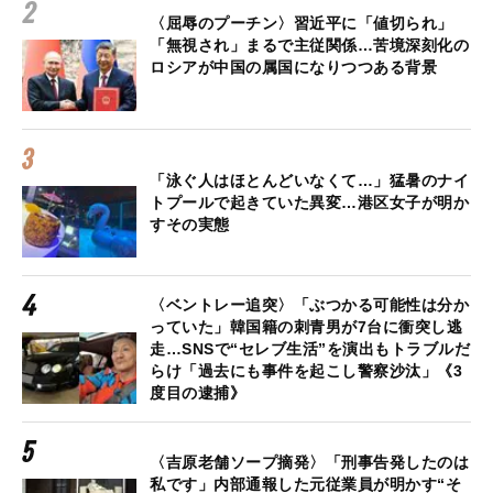
〈屈辱のプーチン〉習近平に「値切られ」
「無視され」まるで主従関係…苦境深刻化の
ロシアが中国の属国になりつつある背景
「泳ぐ人はほとんどいなくて…」猛暑のナイ
トプールで起きていた異変…港区女子が明か
すその実態
〈ベントレー追突〉「ぶつかる可能性は分か
っていた」韓国籍の刺青男が7台に衝突し逃
走…SNSで“セレブ生活”を演出もトラブルだ
らけ「過去にも事件を起こし警察沙汰」《3
度目の逮捕》
〈吉原老舗ソープ摘発〉「刑事告発したのは
私です」内部通報した元従業員が明かす“そ