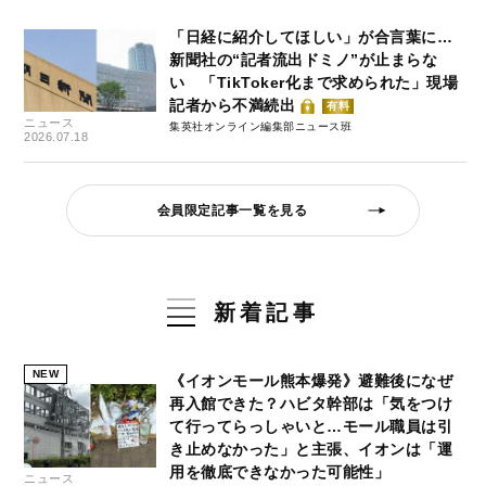
「日経に紹介してほしい」が合言葉に…
新聞社の“記者流出ドミノ”が止まらな
い 「TikToker化まで求められた」現場
記者から不満続出
有料
ニュース
集英社オンライン編集部ニュース班
2026.07.18
会員限定記事一覧を見る
新着記事
NEW
《イオンモール熊本爆発》避難後になぜ
再入館できた？ハビタ幹部は「気をつけ
て行ってらっしゃいと…モール職員は引
き止めなかった」と主張、イオンは「運
用を徹底できなかった可能性」
ニュース