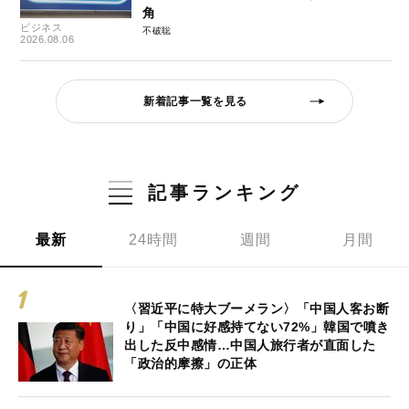
角
ビジネス
不破聡
2026.08.06
新着記事一覧を見る
記事ランキング
最新
24時間
週間
月間
〈習近平に特大ブーメラン〉「中国人客お断
り」「中国に好感持てない72%」韓国で噴き
出した反中感情…中国人旅行者が直面した
「政治的摩擦」の正体