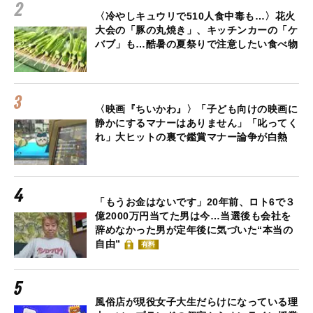
〈冷やしキュウリで510人食中毒も…〉花火
大会の「豚の丸焼き」、キッチンカーの「ケ
バブ」も…酷暑の夏祭りで注意したい食べ物
〈映画『ちいかわ』〉「子ども向けの映画に
静かにするマナーはありません」「叱ってく
れ」大ヒットの裏で鑑賞マナー論争が白熱
「もうお金はないです」20年前、ロト6で３
億2000万円当てた男は今…当選後も会社を
辞めなかった男が定年後に気づいた“本当の
自由”
有料
風俗店が現役女子大生だらけになっている理