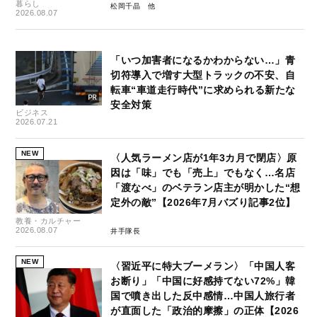
暮らし
松岡千晶
2026.08.07
「いつ加害者になるかわからない…」青
切符導入で増す大型トラックの不安、自
転車“車道走行時代”に求められる新たな
安全対策
ビジネス
2026.07.21
NEW
〈人気ラーメン店が1年3カ月で閉店〉原
因は「味」でも「売上」でもなく…名店
「渡なべ」のベテラン店主が明かした“想
定外の敵”【2026年7月バズり記事2位】
教養・カルチャー
2026.08.07
井手隊長
NEW
〈習近平に特大ブーメラン〉「中国人客
お断り」「中国に好感持てない72%」韓
国で噴き出した反中感情…中国人旅行者
が直面した「政治的摩擦」の正体【2026