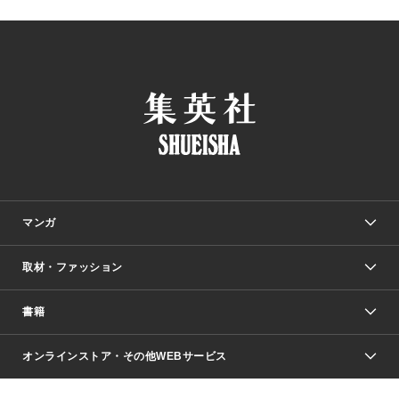
マンガ
取材・ファッション
少年マンガ
週刊少年ジャンプ
書籍
ファッション・美容
青年マンガ
ジャンプSQ.
Seventeen
週刊ヤングジャンプ
オンラインストア・その他WEBサービス
文芸・文庫・総合
芸能・情報・スポーツ
少女マンガ
Vジャンプ
non-no Web
ヤングジャンプ定期購読デジタル
すばる