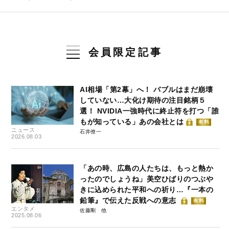
会員限定記事
AI相場「第2幕」へ！ バブルはまだ崩壊
していない…大化け期待の注目銘柄５
選！ NVIDIA一強時代に終止符を打つ「誰
もが知っている」あの会社とは
有料
ニュース
石井僚一
2026.08.03
「あの時、広島の人たちは、もっと熱か
ったのでしょうね」美空ひばりのつぶや
きに込められた平和への祈り…『一本の
鉛筆』で伝えた反戦への意志
有料
エンタメ
佐藤剛
2025.08.06