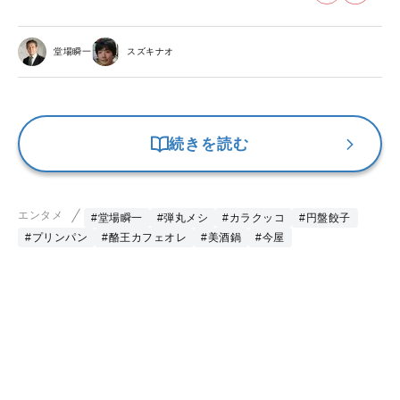
堂場瞬一
スズキナオ
続きを読む
エンタメ
#堂場瞬一
#弾丸メシ
#カラクッコ
#円盤餃子
#プリンパン
#酪王カフェオレ
#美酒鍋
#今屋