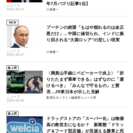
年7月バズり記事1位】
ニュース
2026.08.07
小倉健一
NEW
プーチンの絶望「もはや頼れるのは金正
恩だけ」…中国に値切られ、インドに振
り回される“大国ロシア”の悲しい現実
ニュース
小倉健一
2026.08.07
急上昇
〈満員山手線にベビーカーで炎上〉「折
りたたまず乗車できる」はずなのに「避
けるべき」「みんなで守るもの」と賛
否…JR東日本が示した見解
ニュース
集英社オンライン編集部ニュース班
2026.08.06
急上昇
ドラッグストアの「スーパー化」は物価
高の救世主になるか？ 新業態「ドラッ
グ＆フード型店舗」が見据える勝算と死