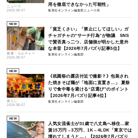
用を徹底できなかった可能性」
ニュース
2026.08.07
集英社オンライン編集部ニュース班
NEW
「貧乏くさい」「禁止にしてほしい」ガ
チャガチャの“サーチ行為”が物議 SNS
で賛否真っ二つ、店舗側が明かした意外
な本音【2026年7月バズり記事5位】
教養・カルチャー
集英社オンライン編集部
2026.08.07
NEW
《祇園祭の露店付近で撮影？》包装され
た焼きそば麺が「地面に直置き…」 夏祭
りで食中毒を避ける“店選び”のポイント
【2026年7月バズり記事4位】
暮らし
集英社オンライン編集部
2026.08.07
NEW
人気女流雀士が31歳で八丈島へ移住…家
賃15万円→3万円、1K→4LDK「東京では
壊れてしまうと…」【2026年7月バズり