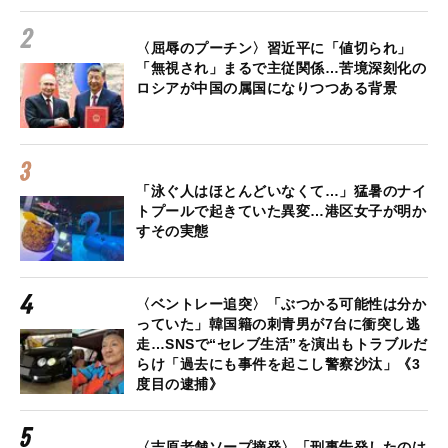
〈屈辱のプーチン〉習近平に「値切られ」
「無視され」まるで主従関係…苦境深刻化の
ロシアが中国の属国になりつつある背景
「泳ぐ人はほとんどいなくて…」猛暑のナイ
トプールで起きていた異変…港区女子が明か
すその実態
〈ベントレー追突〉「ぶつかる可能性は分か
っていた」韓国籍の刺青男が7台に衝突し逃
走…SNSで“セレブ生活”を演出もトラブルだ
らけ「過去にも事件を起こし警察沙汰」《3
度目の逮捕》
〈吉原老舗ソープ摘発〉「刑事告発したのは