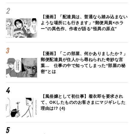
【漫画】「配達員は、普通なら踏み込まない
ような場所にも行きます」“郵便局員×ホラ
ー”の異色作、作者が語る“怪異の原点”
【漫画】「この部屋、何かありましたか？」
郵便配達員が住人から尋ねられた奇妙な言
葉… 仕事の中で知ってしまった“部屋の秘
密”とは
【風俗嬢として初仕事】着衣即を要求され
て、OKしたもののお客さまにマジギレした
理由は!? (4)