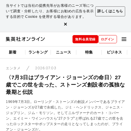
当サイトでは当社の提携先等がお客様のニーズ等につ
いて調査・分析したり、お客様にお勧めの広告を表示
詳しくはこちら
する目的で Cookie を使用する場合があります。
×
無料会員登録
ログイン
新着
ランキング
ニュース
特集
ビジネス
2026.07.03
エンタメ
〈7月3日はブライアン・ジョーンズの命日〉27
歳でこの世を去った、ストーンズ創設者の孤独な
最期と伝説
1969年7月3日。ローリング・ストーンズの創設メンバーであるブライア
ン・ジョーンズが27歳で永眠した。ジミ・ヘンドリックス、ジャニス・
ジョプリン、ジム・モリソン。そしてニルヴァーナのカート・コバー
ン、エイミー・ワインハウスら“27クラブ”と呼ばれる27歳でこの世を去
ったロックスターやポップスターの走りとなってしまったのが、ブライ
アン・ジョーンズだ。