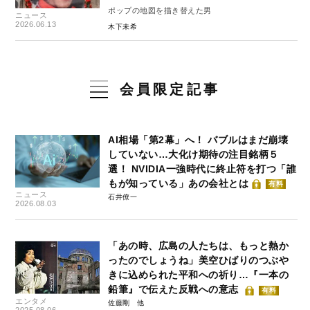
ポップの地図を描き替えた男
ニュース
2026.06.13
木下未希
会員限定記事
AI相場「第2幕」へ！ バブルはまだ崩壊
していない…大化け期待の注目銘柄５
選！ NVIDIA一強時代に終止符を打つ「誰
もが知っている」あの会社とは
有料
ニュース
石井僚一
2026.08.03
「あの時、広島の人たちは、もっと熱か
ったのでしょうね」美空ひばりのつぶや
きに込められた平和への祈り…『一本の
鉛筆』で伝えた反戦への意志
有料
エンタメ
佐藤剛
2025.08.06