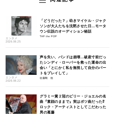
「どうだった？」幼きマイケル・ジャク
ソンが大人たちを沈黙させた日…モータ
ウン伝説のオーディション秘話
TAP the POP
エンタメ
2026.06.25
声を失い、バンドは崩壊…破産寸前だっ
たシンディ・ローパーを救った運命の出
会い「とにかく私を無視して自分のパー
トをプレイして」
エンタメ
佐藤剛
2026.06.22
グラミー賞２冠のビリー・ジョエルの名
曲『素顔のままで』実はボツ曲だった⁉︎
ロック・アーティストとしてこだわった
男の葛藤