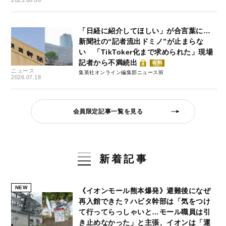
「日経に紹介してほしい」が合言葉に…
新聞社の“記者流出ドミノ”が止まらな
い 「TikToker化まで求められた」現場
記者から不満続出
有料
ニュース
集英社オンライン編集部ニュース班
2026.07.18
会員限定記事一覧を見る
新着記事
NEW
《イオンモール熊本爆発》避難後になぜ
再入館できた？ハビタ幹部は「気をつけ
て行ってらっしゃいと…モール職員は引
き止めなかった」と主張、イオンは「運