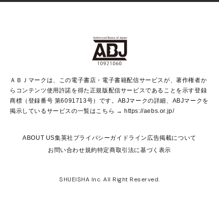
Vジャンプ
non-no Web
ヤングジャンプ定期購読デジタル
すばる
Myojo
オンラインストア
りぼん
学芸・ノンフィクション・新書
最強ジャンプ
女性マンガ
@BAILA
ヤンジャン＋
小説すばる
週プレNEWS
マーガレット
集英社OTOコンテンツ
集英社 学芸編集部
少年ジャンプ＋
その他WEBサービス
クッキー
ライトノベル・ノベライズ
MAQUIA ONLINE
となりのヤングジャンプ
集英社 文芸ステーション
週プレ グラジャパ！
別冊マーガレット
SHUEISHA MANGA-ART HERITAGE
集英社 ビジネス書
ゼブラック
ココハナ
SHUEISHA ADNAVI
SPUR.JP
集英社Webマガジン Cobalt
グランドジャンプ
web 集英社文庫
キッズ
web Sportiva
マンガMee
ジャンプキャラクターズストア
集英社新書
ジャンプルーキー！
月刊オフィスユー
ＡＢＪマークは、この電子書店・電子書籍配信サービスが、著作権者か
EDITOR'S LAB
LEE
集英社オレンジ文庫
ウルトラジャンプ
青春と読書
パラスポ＋！
らコンテンツ使用許諾を得た正規版配信サービスであることを示す登録
集英社みらい文庫
リマコミ＋
HAPPY PLUS STORE
集英社新書プラス
ジャンプTOON
商標（登録番号 第6091713号）です。ABJマークの詳細、ABJマークを
Marisol
シフォン文庫
アジア人物史
S-KIDS.LAND
マンガMeets
掲示しているサービスの一覧はこちら →
https://aebs.or.jp/
shueisha vox
よみタイ
S-MANGA
Web éclat
ダッシュエックス文庫
LEEマルシェ
kotoba
集英社ジャンプリミックス
ABOUT US
集英社プライバシーガイドライン
広告掲載について
T JAPAN:The New York Times Style Magazine
JUMP j BOOKS
お問い合わせ
規約
特定商取引法に基づく表示
SHOP Marisol
e!集英社
集英社コミック文庫
集英社女性誌ポータル
éclat premium
imidas
MEN'S NON-NO WEB
SHUEISHA Inc. All Right Reserved.
mirabella
UOMO
mirabella homme