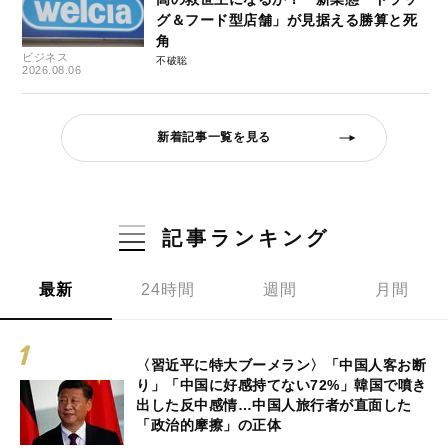
グ＆フード型店舗」が見据える勝算と死
角
ビジネス
不破聡
2026.08.06
新着記事一覧を見る
記事ランキング
最新
24時間
週間
月間
〈習近平に特大ブーメラン〉「中国人客お断
り」「中国に好感持てない72%」韓国で噴き
出した反中感情…中国人旅行者が直面した
「政治的摩擦」の正体