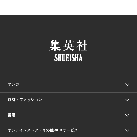
マンガ
取材・ファッション
少年マンガ
週刊少年ジャンプ
書籍
ファッション・美容
青年マンガ
ジャンプSQ.
Seventeen
週刊ヤングジャンプ
オンラインストア・その他WEBサービス
文芸・文庫・総合
芸能・情報・スポーツ
少女マンガ