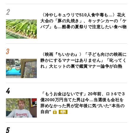
〈冷やしキュウリで510人食中毒も…〉花火
大会の「豚の丸焼き」、キッチンカーの「ケ
バブ」も…酷暑の夏祭りで注意したい食べ物
〈映画『ちいかわ』〉「子ども向けの映画に
静かにするマナーはありません」「叱ってく
れ」大ヒットの裏で鑑賞マナー論争が白熱
「もうお金はないです」20年前、ロト6で３
億2000万円当てた男は今…当選後も会社を
辞めなかった男が定年後に気づいた“本当の
自由”
有料