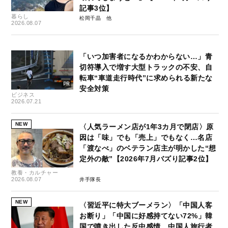
記事3位】
暮らし
松岡千晶
2026.08.07
「いつ加害者になるかわからない…」青
切符導入で増す大型トラックの不安、自
転車“車道走行時代”に求められる新たな
安全対策
ビジネス
2026.07.21
NEW
〈人気ラーメン店が1年3カ月で閉店〉原
因は「味」でも「売上」でもなく…名店
「渡なべ」のベテラン店主が明かした“想
定外の敵”【2026年7月バズり記事2位】
教養・カルチャー
2026.08.07
井手隊長
NEW
〈習近平に特大ブーメラン〉「中国人客
お断り」「中国に好感持てない72%」韓
国で噴き出した反中感情…中国人旅行者