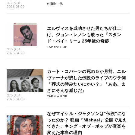
エンタメ
佐藤剛
2026.05.09
エルヴィスを成功させた男たちが仕上
げ、ジョン・レノンも歌った『スタン
ド・バイ・ミー』25年後の奇跡
TAP the POP
エンタメ
2026.04.30
カート・コバーンの死の５か月前、ニル
ヴァーナが残した伝説のライブのウラ側
「葬式の時みたいにかい？」「ああ、ま
さにそんな感じだ」
エンタメ
TAP the POP
2026.04.08
なぜマイケル・ジャクソンは“伝説”にな
ったのか？ 映画『Michael』公開で見え
てきた、キング・オブ・ポップが音楽を
変えた本当の理由