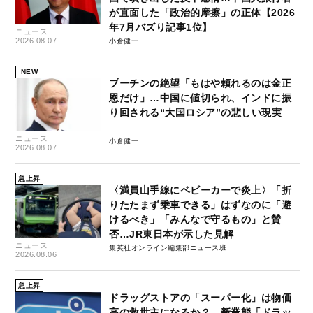
が直面した「政治的摩擦」の正体【2026
年7月バズり記事1位】
ニュース
2026.08.07
小倉健一
NEW
プーチンの絶望「もはや頼れるのは金正
恩だけ」…中国に値切られ、インドに振
り回される“大国ロシア”の悲しい現実
ニュース
小倉健一
2026.08.07
急上昇
〈満員山手線にベビーカーで炎上〉「折
りたたまず乗車できる」はずなのに「避
けるべき」「みんなで守るもの」と賛
否…JR東日本が示した見解
ニュース
集英社オンライン編集部ニュース班
2026.08.06
急上昇
ドラッグストアの「スーパー化」は物価
高の救世主になるか？ 新業態「ドラッ