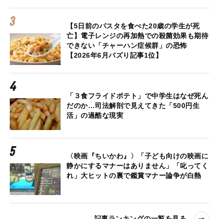
【5日前のパスタを食べた20歳の学生が死
亡】電子レンジの再加熱での殺菌効果も期待
できない「チャーハン症候群」の恐怖
【2026年6月バズり記事1位】
「３食フライドポテト」で中学生はなぜ死ん
だのか…司法解剖で見えてきた「500円生
活」の過酷な現実
〈映画『ちいかわ』〉「子ども向けの映画に
静かにするマナーはありません」「叱ってく
れ」大ヒットの裏で鑑賞マナー論争が白熱
記事ランキングの一覧を見る