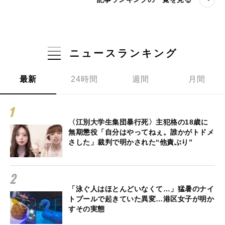
ニュースランキング
最新
24時間
週間
月間
〈江別大学生集団暴行死〉主犯格の18歳に
無期懲役「自分はやってねぇ。誰かがトドメ
さした」裁判で明かされた“他責ぶり”
「泳ぐ人はほとんどいなくて…」猛暑のナイ
トプールで起きていた異変…港区女子が明か
すその実態