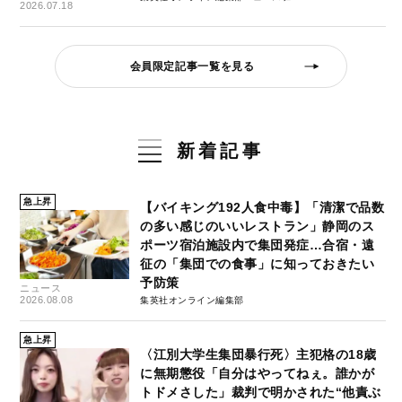
2026.07.18
会員限定記事一覧を見る
新着記事
急上昇
【バイキング192人食中毒】「清潔で品数
の多い感じのいいレストラン」静岡のス
ポーツ宿泊施設内で集団発症…合宿・遠
征の「集団での食事」に知っておきたい
予防策
ニュース
2026.08.08
集英社オンライン編集部
急上昇
〈江別大学生集団暴行死〉主犯格の18歳
に無期懲役「自分はやってねぇ。誰かが
トドメさした」裁判で明かされた“他責ぶ