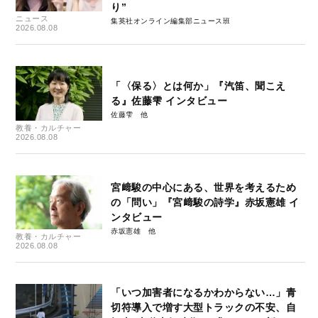
り”
ニュース
集英社オンライン編集部ニュース班
2026.08.08
「〈保る〉とは何か」『汽笛、聞こえ
る』佐藤雫 インタビュー
佐藤雫
教養・カルチャー
2026.08.08
宮﨑駿の中心にある、世界を考えるため
の「問い」『宮﨑駿の詩学』赤坂憲雄 イ
ンタビュー
赤坂憲雄
教養・カルチャー
2026.08.08
「いつ加害者になるかわからない…」青
切符導入で増す大型トラックの不安、自