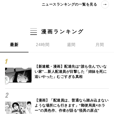
ニュースランキングの一覧を見る
漫画ランキング
最新
24時間
週間
月間
【新連載・漫画】配達先は“誰も住んでいな
い家”…新人配達員が目撃した「姉妹を死に
追いやった」むごすぎる真相
【漫画】「配達員は、普通なら踏み込まない
ような場所にも行きます」“郵便局員×ホラ
ー”の異色作、作者が語る“怪異の原点”