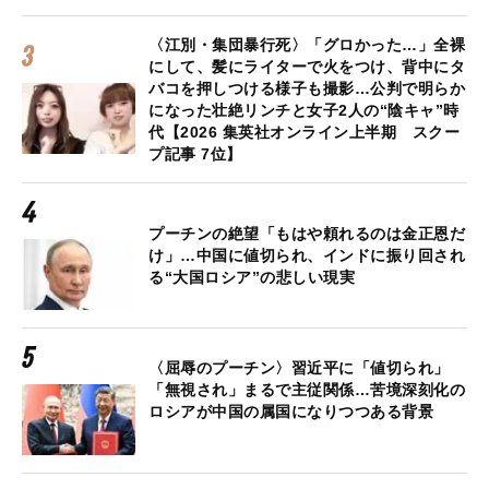
〈江別・集団暴行死〉「グロかった…」全裸
にして、髪にライターで火をつけ、背中にタ
バコを押しつける様子も撮影…公判で明らか
になった壮絶リンチと女子2人の“陰キャ”時
代【2026 集英社オンライン上半期 スクー
プ記事 7位】
プーチンの絶望「もはや頼れるのは金正恩だ
け」…中国に値切られ、インドに振り回され
る“大国ロシア”の悲しい現実
〈屈辱のプーチン〉習近平に「値切られ」
「無視され」まるで主従関係…苦境深刻化の
ロシアが中国の属国になりつつある背景