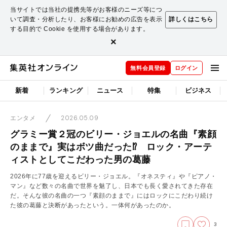
当サイトでは当社の提携先等がお客様のニーズ等につ
いて調査・分析したり、お客様にお勧めの広告を表示
詳しくはこちら
する目的で Cookie を使用する場合があります。
×
無料会員登録
ログイン
新着
ランキング
ニュース
特集
ビジネス
2026.05.09
エンタメ
グラミー賞２冠のビリー・ジョエルの名曲『素顔
のままで』実はボツ曲だった⁉︎ ロック・アーテ
ィストとしてこだわった男の葛藤
2026年に77歳を迎えるビリー・ジョエル。『オネスティ』や『ピアノ・
マン』など数々の名曲で世界を魅了し、日本でも長く愛されてきた存在
だ。そんな彼の名曲の一つ『素顔のままで』にはロックにこだわり続け
た彼の葛藤と決断があったという。一体何があったのか。
3