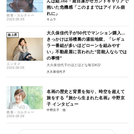
んぱ組.inc・鹿目凛がセカンドキャリアで
抱いた危機感「このままではアイドル崩
れに」
教養・カルチャー
2026.08.08
キムラ
大久保佳代子が50代でマンション購入…
急上昇
きっかけは浴槽裏の湯垢地獄、「レギュ
ラー番組が多いほどローンを組みやす
い」不動産屋に言われた“芸能人ならでは
の事情”
エンタメ
大久保佳代子のほどほどな毎日#22
2026.08.08
大久保佳代子
名画の歴史と背景を知り、時空を超えて
旅をする『旅から生まれた名画』中野京
子 インタビュー
中野京子
教養・カルチャー
2026.08.08