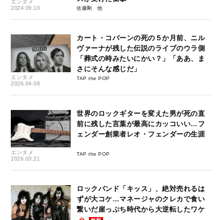
エンタメ
2024.09.10
佐藤剛
カート・コバーンの死の５か月前、ニル
ヴァーナが残した伝説のライブのウラ側
「葬式の時みたいにかい？」「ああ、ま
さにそんな感じだ」
エンタメ
TAP the POP
2026.04.08
世界のロックギターを変えた男が死の直
前に残した言葉が最高にカッコいい…フ
ェンダー創業者レオ・フェンダーの生涯
エンタメ
TAP the POP
2026.03.21
ロックバンド「キッス」、絶対売れるは
ずが大コケ…マネージャのクレカで食い
繋いだ崖っぷち時代から大逆転したワケ