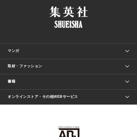
マンガ
取材・ファッション
少年マンガ
週刊少年ジャンプ
書籍
ファッション・美容
青年マンガ
ジャンプSQ.
Seventeen
週刊ヤングジャンプ
オンラインストア・その他WEBサービス
文芸・文庫・総合
芸能・情報・スポーツ
少女マンガ
Vジャンプ
non-no Web
ヤングジャンプ定期購読デジタル
すばる
Myojo
オンラインストア
りぼん
学芸・ノンフィクション・新書
最強ジャンプ
女性マンガ
@BAILA
ヤンジャン＋
小説すばる
週プレNEWS
マーガレット
集英社OTOコンテンツ
集英社 学芸編集部
少年ジャンプ＋
その他WEBサービス
クッキー
ライトノベル・ノベライズ
MAQUIA ONLINE
となりのヤングジャンプ
集英社 文芸ステーション
週プレ グラジャパ！
別冊マーガレット