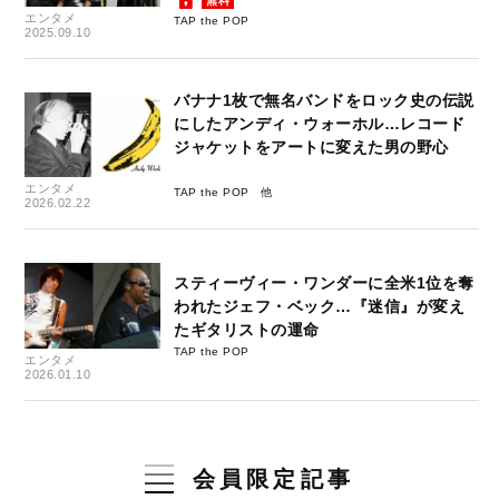
無料
エンタメ
TAP the POP
2025.09.10
バナナ1枚で無名バンドをロック史の伝説
にしたアンディ・ウォーホル…レコード
ジャケットをアートに変えた男の野心
エンタメ
TAP the POP
2026.02.22
スティーヴィー・ワンダーに全米1位を奪
われたジェフ・ベック…『迷信』が変え
たギタリストの運命
TAP the POP
エンタメ
2026.01.10
会員限定記事