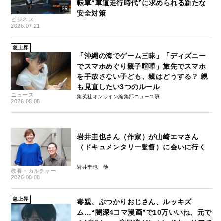
転車“車道走行時代”に求められる新たな
安全対策
ビジネス
2026.07.21
急上昇
「沖縄の海でゲーム三昧」「ディズニー
でスマホめぐり親子喧嘩」旅先でスマホ
を手放さない子ども、親はどうする？ 親
も見直したい3つのルール
ニュース
集英社オンライン編集部ニュース班
2026.08.08
岩井圭也さん（作家）が山崎エマさん
（ドキュメンタリー監督）に会いに行く
岩井圭也
教養・カルチャー
2026.08.08
急上昇
毒親、ぶつかりおじさん、ルッキズ
ム…“闇深4コマ漫画”で10万いいね、元で