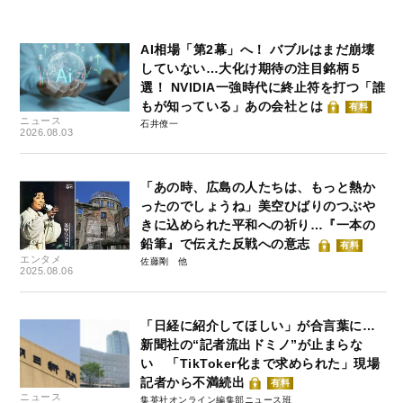
AI相場「第2幕」へ！ バブルはまだ崩壊
していない…大化け期待の注目銘柄５
選！ NVIDIA一強時代に終止符を打つ「誰
もが知っている」あの会社とは
有料
ニュース
石井僚一
2026.08.03
「あの時、広島の人たちは、もっと熱か
ったのでしょうね」美空ひばりのつぶや
きに込められた平和への祈り…『一本の
鉛筆』で伝えた反戦への意志
有料
エンタメ
佐藤剛
2025.08.06
「日経に紹介してほしい」が合言葉に…
新聞社の“記者流出ドミノ”が止まらな
い 「TikToker化まで求められた」現場
記者から不満続出
有料
ニュース
集英社オンライン編集部ニュース班