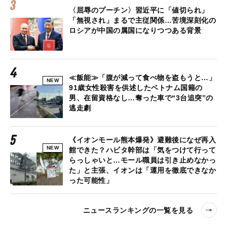
〈屈辱のプーチン〉習近平に「値切られ」
「無視され」まるで主従関係…苦境深刻化の
ロシアが中国の属国になりつつある背景
≪飯能≫「腹が減って食べ物を盗もうと…」
NEW
91歳女性殺害を供述したベトナム国籍の
男、在留資格なし…奪った車で“3台追突”の
逃走劇
《イオンモール熊本爆発》避難後になぜ再入
NEW
館できた？ハビタ幹部は「気をつけて行って
らっしゃいと…モール職員は引き止めなかっ
た」と主張、イオンは「運用を徹底できなか
った可能性」
ニュースランキングの一覧を見る