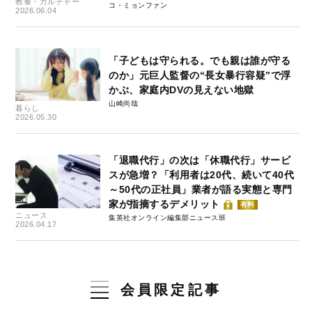
教養・カルチャー
コ・ミョンファン
2026.06.04
「子どもは守られる。でも親は誰が守る
のか」元巨人監督の“長女暴行容疑”で浮
かぶ、家庭内DVの見えない地獄
山崎尚哉
暮らし
2026.05.30
「退職代行」の次は「休職代行」サービ
スが急増？「利用者は20代、続いて40代
～50代の正社員」業者が語る実態と専門
家が指摘するデメリット
有料
ニュース
集英社オンライン編集部ニュース班
2026.04.17
会員限定記事