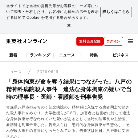
当サイトでは当社の提携先等がお客様のニーズ等につ
いて調査・分析したり、お客様にお勧めの広告を表示
詳しくはこちら
する目的で Cookie を使用する場合があります。
×
無料会員登録
ログイン
新着
ランキング
ニュース
特集
ビジネス
2026.06.19
ニュース
「身体拘束が命を奪う結果につながった」八戸の
精神科病院殺人事件 違法な身体拘束の疑いで当
時の理事長・医師・看護師を刑事告発
青森県八戸市のみちのく記念病院の、精神科に入院する患者同士で起き
た殺人事件をめぐり、大学教授らが18日、加害者と被害者に対して違法
な身体拘束が行なわれていた疑いがあるとして当時の理事長や主治医、
看護師を刑事告発した。告発人らは、懲罰的な身体拘束が常態化し、そ
れが殺人事件の背景になったとみている。告発状は同日、八戸署に受理
された。