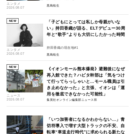
エンタメ
黒島暁生
2026.08.07
NEW
「子どもにとっては私しか母親がいな
い」持田香織が語る、ELTデビュー30周
年と“歌手”よりも大切にしたかった時間
持田香織の現在地#1
エンタメ
2026.08.07
黒島暁生
NEW
《イオンモール熊本爆発》避難後になぜ
再入館できた？ハビタ幹部は「気をつけ
て行ってらっしゃいと…モール職員は引
き止めなかった」と主張、イオンは「運
用を徹底できなかった可能性」
ニュース
2026.08.07
集英社オンライン編集部ニュース班
「いつ加害者になるかわからない…」青
切符導入で増す大型トラックの不安、自
転車“車道走行時代”に求められる新たな