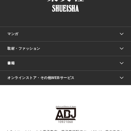
マンガ
取材・ファッション
少年マンガ
週刊少年ジャンプ
書籍
ファッション・美容
青年マンガ
ジャンプSQ.
Seventeen
週刊ヤングジャンプ
オンラインストア・その他WEBサービス
文芸・文庫・総合
芸能・情報・スポーツ
少女マンガ
Vジャンプ
non-no Web
ヤングジャンプ定期購読デジタル
すばる
Myojo
オンラインストア
りぼん
学芸・ノンフィクション・新書
最強ジャンプ
女性マンガ
@BAILA
ヤンジャン＋
小説すばる
週プレNEWS
マーガレット
集英社OTOコンテンツ
集英社 学芸編集部
少年ジャンプ＋
その他WEBサービス
クッキー
ライトノベル・ノベライズ
MAQUIA ONLINE
となりのヤングジャンプ
集英社 文芸ステーション
週プレ グラジャパ！
別冊マーガレット
SHUEISHA MANGA-ART HERITAGE
集英社 ビジネス書
ゼブラック
ココハナ
SHUEISHA ADNAVI
SPUR.JP
集英社Webマガジン Cobalt
グランドジャンプ
web 集英社文庫
キッズ
web Sportiva
マンガMee
ジャンプキャラクターズストア
集英社新書
ジャンプルーキー！