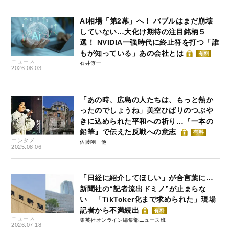
AI相場「第2幕」へ！ バブルはまだ崩壊
していない…大化け期待の注目銘柄５
選！ NVIDIA一強時代に終止符を打つ「誰
もが知っている」あの会社とは
有料
ニュース
石井僚一
2026.08.03
「あの時、広島の人たちは、もっと熱か
ったのでしょうね」美空ひばりのつぶや
きに込められた平和への祈り…『一本の
鉛筆』で伝えた反戦への意志
有料
エンタメ
佐藤剛
2025.08.06
「日経に紹介してほしい」が合言葉に…
新聞社の“記者流出ドミノ”が止まらな
い 「TikToker化まで求められた」現場
記者から不満続出
有料
ニュース
集英社オンライン編集部ニュース班
2026.07.18