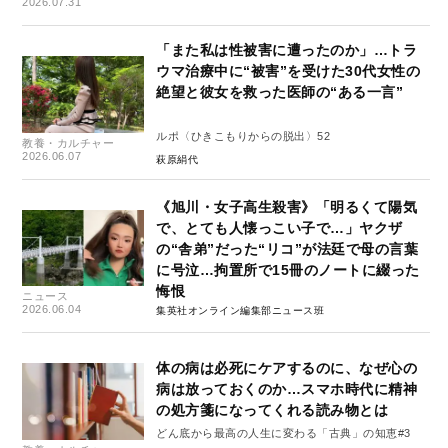
2026.07.31
「また私は性被害に遭ったのか」…トラ
ウマ治療中に“被害”を受けた30代女性の
絶望と彼女を救った医師の“ある一言”
ルポ〈ひきこもりからの脱出〉52
教養・カルチャー
2026.06.07
萩原絹代
《旭川・女子高生殺害》「明るくて陽気
で、とても人懐っこい子で…」ヤクザ
の“舎弟”だった“リコ”が法廷で母の言葉
に号泣…拘置所で15冊のノートに綴った
悔恨
ニュース
2026.06.04
集英社オンライン編集部ニュース班
体の病は必死にケアするのに、なぜ心の
病は放っておくのか…スマホ時代に精神
の処方箋になってくれる読み物とは
どん底から最高の人生に変わる「古典」の知恵#3