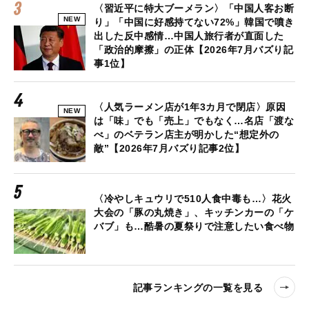
〈習近平に特大ブーメラン〉「中国人客お断
NEW
り」「中国に好感持てない72%」韓国で噴き
出した反中感情…中国人旅行者が直面した
「政治的摩擦」の正体【2026年7月バズり記
事1位】
〈人気ラーメン店が1年3カ月で閉店〉原因
NEW
は「味」でも「売上」でもなく…名店「渡な
べ」のベテラン店主が明かした“想定外の
敵”【2026年7月バズり記事2位】
〈冷やしキュウリで510人食中毒も…〉花火
大会の「豚の丸焼き」、キッチンカーの「ケ
バブ」も…酷暑の夏祭りで注意したい食べ物
記事ランキングの一覧を見る