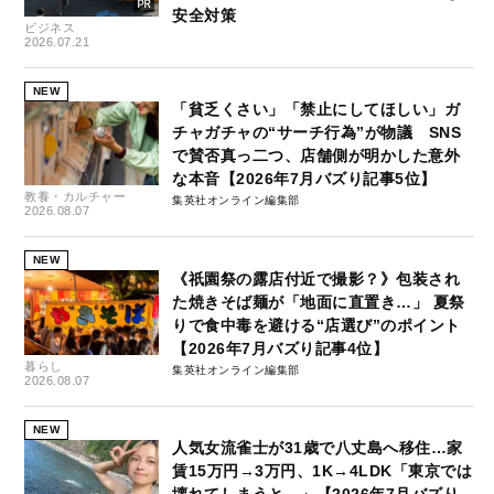
安全対策
ビジネス
2026.07.21
NEW
「貧乏くさい」「禁止にしてほしい」ガ
チャガチャの“サーチ行為”が物議 SNS
で賛否真っ二つ、店舗側が明かした意外
な本音【2026年7月バズり記事5位】
教養・カルチャー
集英社オンライン編集部
2026.08.07
NEW
《祇園祭の露店付近で撮影？》包装され
た焼きそば麺が「地面に直置き…」 夏祭
りで食中毒を避ける“店選び”のポイント
【2026年7月バズり記事4位】
暮らし
集英社オンライン編集部
2026.08.07
NEW
人気女流雀士が31歳で八丈島へ移住…家
賃15万円→3万円、1K→4LDK「東京では
壊れてしまうと…」【2026年7月バズり