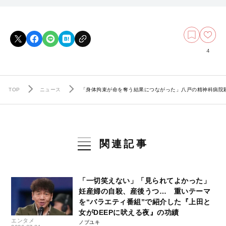
4
TOP
ニュース
「身体拘束が命を奪う結果につながった」八戸の精神科病院
関連記事
「一切笑えない」「見られてよかった」
妊産婦の自殺、産後うつ… 重いテーマ
を“バラエティ番組”で紹介した『上田と
女がDEEPに吠える夜』の功績
エンタメ
ノブユキ