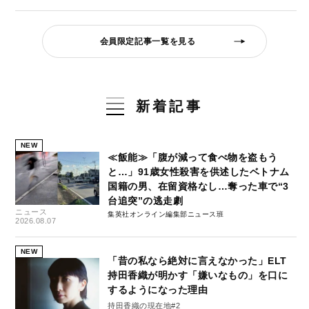
会員限定記事一覧を見る
新着記事
NEW
≪飯能≫「腹が減って食べ物を盗もう
と…」91歳女性殺害を供述したベトナム
国籍の男、在留資格なし…奪った車で“3
台追突”の逃走劇
ニュース
集英社オンライン編集部ニュース班
2026.08.07
NEW
「昔の私なら絶対に言えなかった」ELT
持田香織が明かす「嫌いなもの」を口に
するようになった理由
持田香織の現在地#2