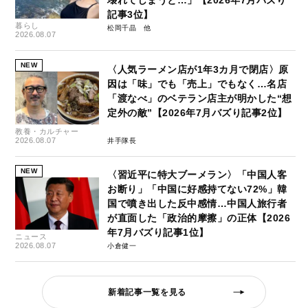
記事3位】
暮らし
松岡千晶
2026.08.07
NEW
〈人気ラーメン店が1年3カ月で閉店〉原
因は「味」でも「売上」でもなく…名店
「渡なべ」のベテラン店主が明かした“想
定外の敵”【2026年7月バズり記事2位】
教養・カルチャー
2026.08.07
井手隊長
NEW
〈習近平に特大ブーメラン〉「中国人客
お断り」「中国に好感持てない72%」韓
国で噴き出した反中感情…中国人旅行者
が直面した「政治的摩擦」の正体【2026
年7月バズり記事1位】
ニュース
2026.08.07
小倉健一
新着記事一覧を見る