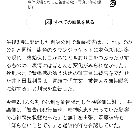
事件現場となった被害者宅（写真／筆者撮
影）
すべての画像を見る
午後3時に開廷した判決公判で斎藤被告は、これまでの
公判と同様、紺色のダウンジャケットに灰色ズボン姿
で現れ、終始伏し目がちでときおり目をつぶったりす
るものの、表情にはほとんど変化がみられなかった。
死刑求刑で緊張感の漂う法廷の証言台に被告を立たせ
た井下田裁判長は、冒頭で「主文、被告人を無期懲役
に処する」と判決を宣告した。
今年2月の公判で死刑を論告求刑した検察側に対し、弁
護側は「被告は犯行当時、精神疾患を患っていた影響
で心神喪失状態だった」と無罪を主張。斎藤被告も
「知らないことです」と起訴内容を否認していた。