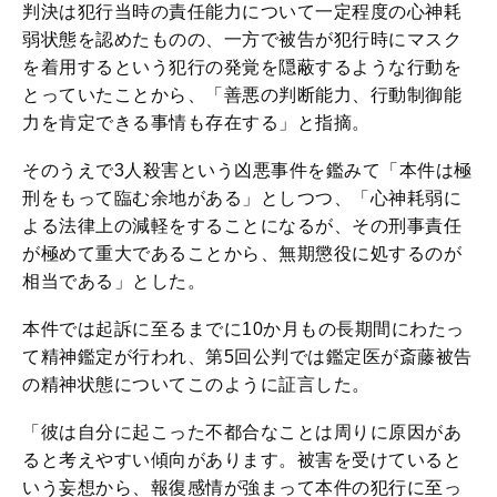
判決は犯行当時の責任能力について一定程度の心神耗
弱状態を認めたものの、一方で被告が犯行時にマスク
を着用するという犯行の発覚を隠蔽するような行動を
とっていたことから、「善悪の判断能力、行動制御能
力を肯定できる事情も存在する」と指摘。
そのうえで3人殺害という凶悪事件を鑑みて「本件は極
刑をもって臨む余地がある」としつつ、「心神耗弱に
よる法律上の減軽をすることになるが、その刑事責任
が極めて重大であることから、無期懲役に処するのが
相当である」とした。
本件では起訴に至るまでに10か月もの長期間にわたっ
て精神鑑定が行われ、第5回公判では鑑定医が斎藤被告
の精神状態についてこのように証言した。
「彼は自分に起こった不都合なことは周りに原因があ
ると考えやすい傾向があります。被害を受けていると
いう妄想から、報復感情が強まって本件の犯行に至っ