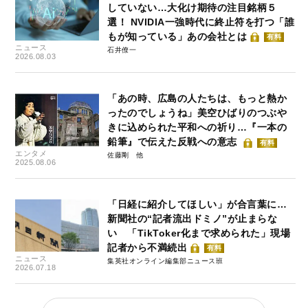
していない…大化け期待の注目銘柄５
選！ NVIDIA一強時代に終止符を打つ「誰
もが知っている」あの会社とは
有料
ニュース
石井僚一
2026.08.03
「あの時、広島の人たちは、もっと熱か
ったのでしょうね」美空ひばりのつぶや
きに込められた平和への祈り…『一本の
鉛筆』で伝えた反戦への意志
有料
エンタメ
佐藤剛
2025.08.06
「日経に紹介してほしい」が合言葉に…
新聞社の“記者流出ドミノ”が止まらな
い 「TikToker化まで求められた」現場
記者から不満続出
有料
ニュース
集英社オンライン編集部ニュース班
2026.07.18