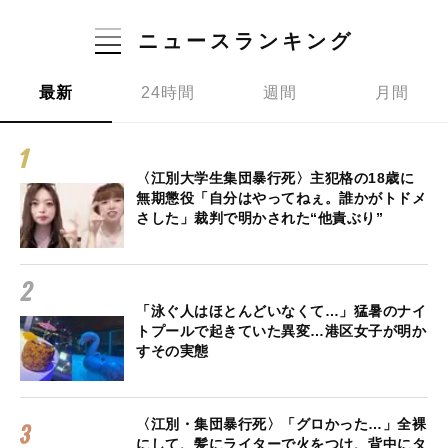
ニュースランキング
最新
24時間
週間
月間
〈江別大学生集団暴行死〉主犯格の18歳に
無期懲役「自分はやってねぇ。誰かがトドメ
さした」裁判で明かされた“他責ぶり”
「泳ぐ人はほとんどいなくて…」猛暑のナイ
トプールで起きていた異変…港区女子が明か
すその実態
〈江別・集団暴行死〉「グロかった…」全裸
にして、髪にライターで火をつけ、背中にタ