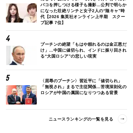
バコを押しつける様子も撮影…公判で明らか
になった壮絶リンチと女子2人の“陰キャ”時
代【2026 集英社オンライン上半期 スクー
プ記事 7位】
プーチンの絶望「もはや頼れるのは金正恩だ
け」…中国に値切られ、インドに振り回され
る“大国ロシア”の悲しい現実
〈屈辱のプーチン〉習近平に「値切られ」
「無視され」まるで主従関係…苦境深刻化の
ロシアが中国の属国になりつつある背景
ニュースランキングの一覧を見る