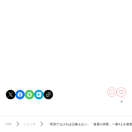
4
TOP
ニュース
「死刑でなければ正義もない」「鬼畜の所業」一家3人を殺害