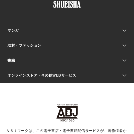
マンガ
取材・ファッション
少年マンガ
週刊少年ジャンプ
書籍
ファッション・美容
青年マンガ
ジャンプSQ.
Seventeen
週刊ヤングジャンプ
オンラインストア・その他WEBサービス
文芸・文庫・総合
芸能・情報・スポーツ
少女マンガ
Vジャンプ
non-no Web
ヤングジャンプ定期購読デジタル
すばる
Myojo
オンラインストア
りぼん
学芸・ノンフィクション・新書
最強ジャンプ
女性マンガ
@BAILA
ヤンジャン＋
小説すばる
週プレNEWS
マーガレット
集英社OTOコンテンツ
集英社 学芸編集部
少年ジャンプ＋
その他WEBサービス
クッキー
ライトノベル・ノベライズ
MAQUIA ONLINE
となりのヤングジャンプ
集英社 文芸ステーション
週プレ グラジャパ！
別冊マーガレット
SHUEISHA MANGA-ART HERITAGE
集英社 ビジネス書
ゼブラック
ココハナ
SHUEISHA ADNAVI
SPUR.JP
集英社Webマガジン Cobalt
グランドジャンプ
web 集英社文庫
キッズ
web Sportiva
マンガMee
ジャンプキャラクターズストア
集英社新書
ジャンプルーキー！
月刊オフィスユー
ＡＢＪマークは、この電子書店・電子書籍配信サービスが、著作権者か
EDITOR'S LAB
LEE
集英社オレンジ文庫
ウルトラジャンプ