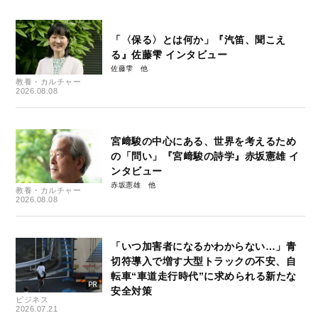
「〈保る〉とは何か」『汽笛、聞こえ
る』佐藤雫 インタビュー
佐藤雫
教養・カルチャー
2026.08.08
宮﨑駿の中心にある、世界を考えるため
の「問い」『宮﨑駿の詩学』赤坂憲雄 イ
ンタビュー
赤坂憲雄
教養・カルチャー
2026.08.08
「いつ加害者になるかわからない…」青
切符導入で増す大型トラックの不安、自
転車“車道走行時代”に求められる新たな
安全対策
ビジネス
2026.07.21