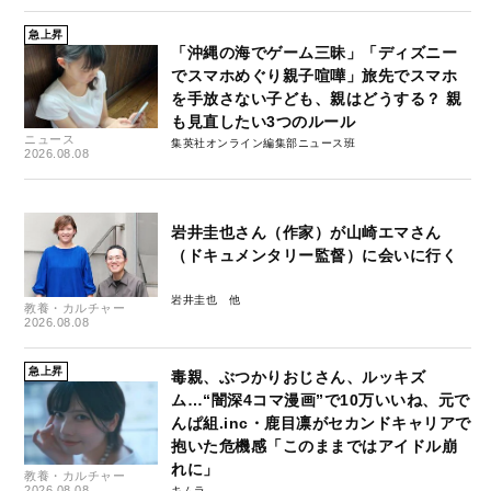
急上昇
「沖縄の海でゲーム三昧」「ディズニー
でスマホめぐり親子喧嘩」旅先でスマホ
を手放さない子ども、親はどうする？ 親
も見直したい3つのルール
ニュース
集英社オンライン編集部ニュース班
2026.08.08
岩井圭也さん（作家）が山崎エマさん
（ドキュメンタリー監督）に会いに行く
岩井圭也
教養・カルチャー
2026.08.08
急上昇
毒親、ぶつかりおじさん、ルッキズ
ム…“闇深4コマ漫画”で10万いいね、元で
んぱ組.inc・鹿目凛がセカンドキャリアで
抱いた危機感「このままではアイドル崩
れに」
教養・カルチャー
2026.08.08
キムラ