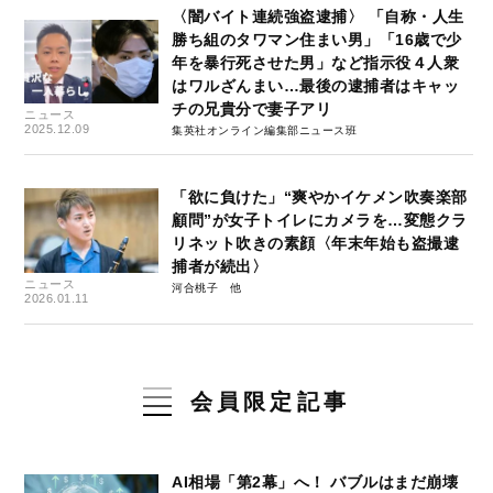
〈闇バイト連続強盗逮捕〉 「自称・人生
勝ち組のタワマン住まい男」「16歳で少
年を暴行死させた男」など指示役４人衆
はワルざんまい…最後の逮捕者はキャッ
チの兄貴分で妻子アリ
ニュース
2025.12.09
集英社オンライン編集部ニュース班
「欲に負けた」“爽やかイケメン吹奏楽部
顧問”が女子トイレにカメラを…変態クラ
リネット吹きの素顔〈年末年始も盗撮逮
捕者が続出〉
ニュース
河合桃子
2026.01.11
会員限定記事
AI相場「第2幕」へ！ バブルはまだ崩壊