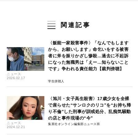
関連記事
〈飯能一家殺害事件〉「なんでもします
から、お願いします」命乞いをする被害
者に斧を振りかざし惨殺…過去に不起訴
になった無職男は「えー…知らないこと
です」争われる責任能力【裁判傍聴】
ニュース
2026.02.17
学生傍聴人
〈旭川・女子高生殺害〉17歳少女を全裸
で座らせた“サンロクのリコ”を“お持ち帰
り不倫”した刑事が訓戒処分、乱痴気騒動
の店と事件現場の“今”
ニュース
集英社オンライン編集部ニュース班
2024.12.21