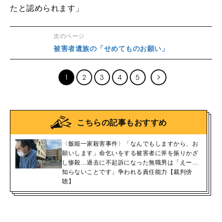
たと認められます」
次のページ
被害者遺族の「せめてものお願い」
1
2
3
4
5
こちらの記事もおすすめ
〈飯能一家殺害事件〉「なんでもしますから、お
願いします」命乞いをする被害者に斧を振りかざ
し惨殺…過去に不起訴になった無職男は「えー…
知らないことです」争われる責任能力【裁判傍
聴】