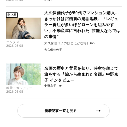
大久保佳代子が50代でマンション購入…
急上昇
きっかけは浴槽裏の湯垢地獄、「レギュ
ラー番組が多いほどローンを組みやす
い」不動産屋に言われた“芸能人ならでは
の事情”
エンタメ
大久保佳代子のほどほどな毎日#22
2026.08.08
大久保佳代子
名画の歴史と背景を知り、時空を超えて
旅をする『旅から生まれた名画』中野京
子 インタビュー
中野京子
教養・カルチャー
2026.08.08
新着記事一覧を見る