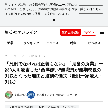
当サイトでは当社の提携先等がお客様のニーズ等につ
いて調査・分析したり、お客様にお勧めの広告を表示
詳しくはこちら
する目的で Cookie を使用する場合があります。
×
無料会員登録
ログイン
新着
ランキング
ニュース
特集
ビジネス
2026.03.17
ニュース
「死刑でなければ正義もない」「鬼畜の所業」一
家3人を殺害した“西洋嫌い”無職男が無期懲役の
判決となった理由と遺族の慟哭〈飯能一家殺人・
判決〉
学生傍聴人
集英社オンライン編集部ニュース班
#クリスマスの惨劇
#飯能
#斎藤淳
#ハンマー