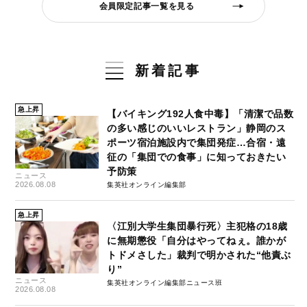
会員限定記事一覧を見る
新着記事
急上昇
【バイキング192人食中毒】「清潔で品数
の多い感じのいいレストラン」静岡のス
ポーツ宿泊施設内で集団発症…合宿・遠
征の「集団での食事」に知っておきたい
予防策
ニュース
2026.08.08
集英社オンライン編集部
急上昇
〈江別大学生集団暴行死〉主犯格の18歳
に無期懲役「自分はやってねぇ。誰かが
トドメさした」裁判で明かされた“他責ぶ
り”
ニュース
集英社オンライン編集部ニュース班
2026.08.08