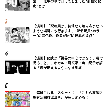
葉… 仕事の中で知ってしまった“部屋の秘
密”とは
【漫画】「配達員は、普通なら踏み込まない
ような場所にも行きます」“郵便局員×ホラ
ー”の異色作、作者が語る“怪異の原点”
【漫画】秘訣は「視界の中心ではなく、端で
視ること」。オカルト研究家・角由紀子が語
る「霊が視えるようになる訓練」
「毎日こち亀」スタート！ 『こちら葛飾区
亀有公園前派出所』が毎日読める！