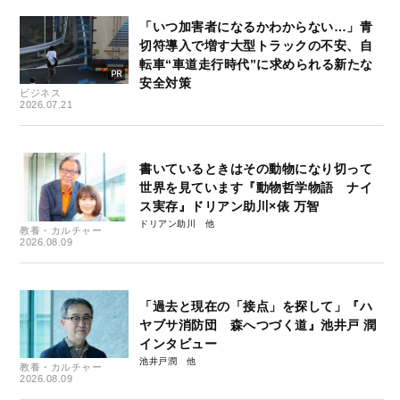
「いつ加害者になるかわからない…」青
切符導入で増す大型トラックの不安、自
転車“車道走行時代”に求められる新たな
安全対策
ビジネス
2026.07.21
書いているときはその動物になり切って
世界を見ています『動物哲学物語 ナイ
ス実存』ドリアン助川×俵 万智
ドリアン助川
教養・カルチャー
2026.08.09
「過去と現在の「接点」を探して」『ハ
ヤブサ消防団 森へつづく道』池井戸 潤
インタビュー
池井戸潤
教養・カルチャー
2026.08.09