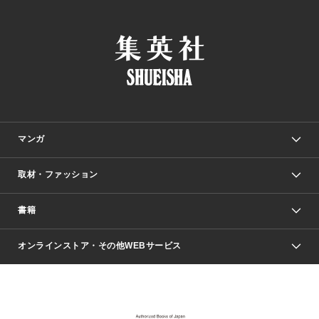
マンガ
取材・ファッション
少年マンガ
週刊少年ジャンプ
書籍
ファッション・美容
青年マンガ
ジャンプSQ.
Seventeen
週刊ヤングジャンプ
オンラインストア・その他WEBサービス
文芸・文庫・総合
芸能・情報・スポーツ
少女マンガ
Vジャンプ
non-no Web
ヤングジャンプ定期購読デジタル
すばる
Myojo
オンラインストア
りぼん
学芸・ノンフィクション・新書
最強ジャンプ
女性マンガ
@BAILA
ヤンジャン＋
小説すばる
週プレNEWS
マーガレット
集英社OTOコンテンツ
集英社 学芸編集部
少年ジャンプ＋