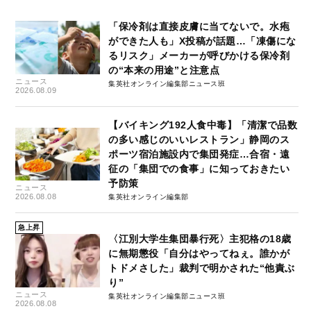
「保冷剤は直接皮膚に当てないで。水疱
ができた人も」X投稿が話題…「凍傷にな
るリスク」メーカーが呼びかける保冷剤
の“本来の用途”と注意点
ニュース
集英社オンライン編集部ニュース班
2026.08.09
【バイキング192人食中毒】「清潔で品数
の多い感じのいいレストラン」静岡のス
ポーツ宿泊施設内で集団発症…合宿・遠
征の「集団での食事」に知っておきたい
予防策
ニュース
2026.08.08
集英社オンライン編集部
急上昇
〈江別大学生集団暴行死〉主犯格の18歳
に無期懲役「自分はやってねぇ。誰かが
トドメさした」裁判で明かされた“他責ぶ
り”
ニュース
集英社オンライン編集部ニュース班
2026.08.08