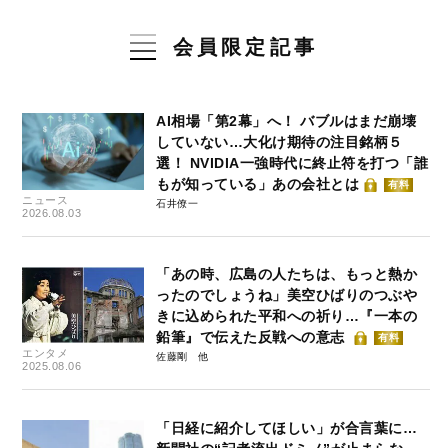
会員限定記事
AI相場「第2幕」へ！ バブルはまだ崩壊
していない…大化け期待の注目銘柄５
選！ NVIDIA一強時代に終止符を打つ「誰
もが知っている」あの会社とは
有料
ニュース
石井僚一
2026.08.03
「あの時、広島の人たちは、もっと熱か
ったのでしょうね」美空ひばりのつぶや
きに込められた平和への祈り…『一本の
鉛筆』で伝えた反戦への意志
有料
エンタメ
佐藤剛
2025.08.06
「日経に紹介してほしい」が合言葉に…