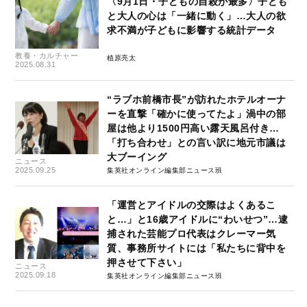
〈9月1日・子どもの自殺が最多〉子ども
と大人の心は「一緒に動く」…大人の欲
求不満が子どもに影響する統計データ
教養・カルチャー
植原亮太
2025.08.31
“ラブホ前橋市長”が訪れたホテルオーナ
ーを直撃「確かに使ってたよ」渦中の部
屋は他より1500円高い露天風呂付き…
「打ち合わせ」との言い訳に地元市議は
大ブーイング
ニュース
2025.09.25
集英社オンライン編集部ニュース班
「運営とアイドルの交際はよくあるこ
と…」と16歳アイドルに“わいせつ”…逮
捕された芸能プロ代表はクレーマー気
質、事務所サイトには「私たちに背中を
押させて下さい」
ニュース
2025.09.18
集英社オンライン編集部ニュース班