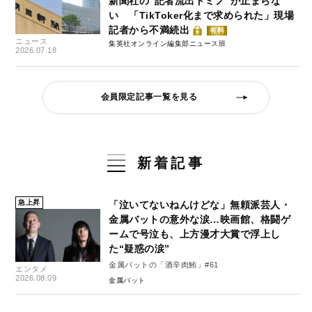
新聞社の“記者流出ドミノ”が止まらな
い 「TikToker化まで求められた」現場
記者から不満続出
有料
ニュース
集英社オンライン編集部ニュース班
2026.07.18
会員限定記事一覧を見る
新着記事
急上昇
「泣いてないねんけどな」無頼派芸人・
金属バットの意外な涙…映画館、格闘ゲ
ームで号泣も、上方漫才大賞で浮上し
た“疑惑の涙”
金属バットの「酒辛肉鮪」#61
エンタメ
2026.08.09
金属バット