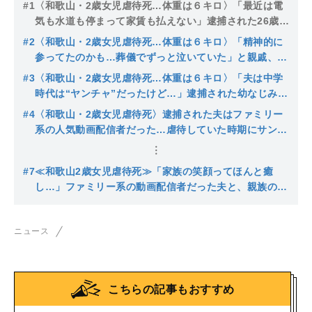
#1
〈和歌山・2歳女児虐待死…体重は６キロ〉「最近は電
気も水道も停まって家賃も払えない」逮捕された26歳夫
婦…妻は妊娠7ヶ月、上の子は児相へ 夫は過去にドン引
#2
〈和歌山・2歳女児虐待死…体重は６キロ〉「精神的に
き動画を投稿
参ってたのかも…葬儀でずっと泣いていた」と親戚、逮
捕された夫婦は小学生からの幼なじみ、妻は12月に第三
#3
〈和歌山・2歳女児虐待死…体重は６キロ〉「夫は中学
子を出産予定だった
時代は“ヤンチャ”だったけど…」逮捕された幼なじみ夫
婦、虐待は昨年秋頃から、市からの電話にも出ず「疑わ
#4
〈和歌山・2歳女児虐待死〉逮捕された夫はファミリー
れるから受診しない」
系の人気動画配信者だった…虐待していた時期にサンタ
に変装しプレゼント撮影「家族の笑顔ってほんと癒し」
#7
≪和歌山2歳女児虐待死≫「家族の笑顔ってほんと癒
し…」ファミリー系の動画配信者だった夫と、親族の言
葉で「可愛いと思えなくなった」と虐待を始めた妻に拘
禁刑8年の判決
ニュース
こちらの記事もおすすめ