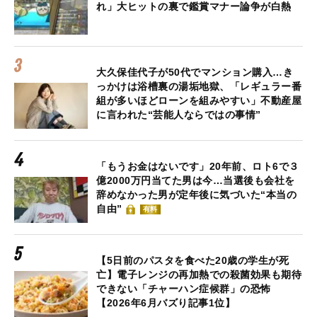
れ」大ヒットの裏で鑑賞マナー論争が白熱
大久保佳代子が50代でマンション購入…き
っかけは浴槽裏の湯垢地獄、「レギュラー番
組が多いほどローンを組みやすい」不動産屋
に言われた“芸能人ならではの事情”
「もうお金はないです」20年前、ロト6で３
億2000万円当てた男は今…当選後も会社を
辞めなかった男が定年後に気づいた“本当の
自由”
有料
【5日前のパスタを食べた20歳の学生が死
亡】電子レンジの再加熱での殺菌効果も期待
できない「チャーハン症候群」の恐怖
【2026年6月バズり記事1位】