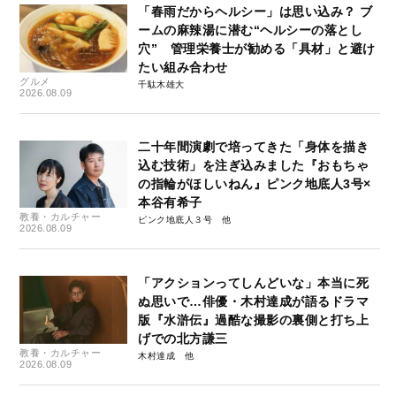
「春雨だからヘルシー」は思い込み？ ブ
ームの麻辣湯に潜む“ヘルシーの落とし
穴” 管理栄養士が勧める「具材」と避け
たい組み合わせ
グルメ
千駄木雄大
2026.08.09
二十年間演劇で培ってきた「身体を描き
込む技術」を注ぎ込みました『おもちゃ
の指輪がほしいねん』ピンク地底人3号×
本谷有希子
教養・カルチャー
ピンク地底人３号
2026.08.09
「アクションってしんどいな」本当に死
ぬ思いで…俳優・木村達成が語るドラマ
版『水滸伝』過酷な撮影の裏側と打ち上
げでの北方謙三
教養・カルチャー
木村達成
2026.08.09