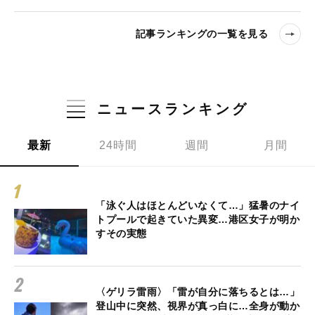
記事ランキングの一覧を見る
ニュースランキング
最新
24時間
週間
月間
「泳ぐ人はほとんどいなくて…」猛暑のナイ
トプールで起きていた異変…港区女子が明か
すその実態
〈ゲリラ雷雨〉「雷が自分に落ちるとは…」
登山中に突然、視界が真っ白に…全身が動か