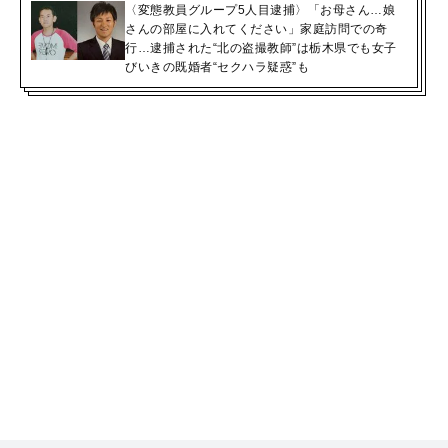
〈変態教員グループ5人目逮捕〉「お母さん…娘
さんの部屋に入れてください」家庭訪問での奇
行…逮捕された“北の盗撮教師”は栃木県でも女子
びいきの既婚者“セクハラ疑惑”も