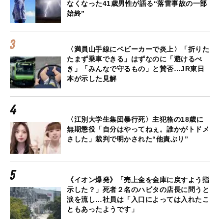
なくなった41歳男性が語る“落雷事故の一部
始終”
〈満員山手線にベビーカーで炎上〉「折りた
たまず乗車できる」はずなのに「避けるべ
き」「みんなで守るもの」と賛否…JR東日
本が示した見解
〈江別大学生集団暴行死〉主犯格の18歳に
無期懲役「自分はやってねぇ。誰かがトドメ
さした」裁判で明かされた“他責ぶり”
《イオン爆発》「売上金を金庫に戻すよう指
示した？」死者２名のハビタの店長に問うと
涙を流し…社員は「入口によっては入れたこ
ともあったようです」