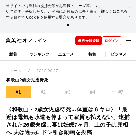
当サイトでは当社の提携先等がお客様のニーズ等につ
いて調査・分析したり、お客様にお勧めの広告を表示
詳しくはこちら
する目的で Cookie を使用する場合があります。
×
無料会員登録
ログイン
新着
ランキング
ニュース
特集
ビジネス
2025.09.27
ニュース
和歌山2歳女児虐待死
#1
#2
#3
#4
･･･#7
〈和歌山・2歳女児虐待死…体重は６キロ〉「最
近は電気も水道も停まって家賃も払えない」逮捕
された26歳夫婦…妻は妊娠7ヶ月、上の子は児相
へ 夫は過去にドン引き動画を投稿