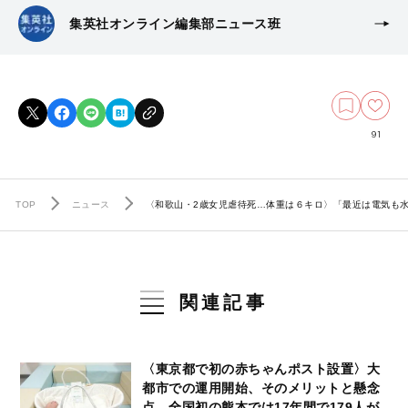
集英社オンライン編集部ニュース班
91
TOP
ニュース
〈和歌山・2歳女児虐待死…体重は６キロ〉「最近は電気も水
関連記事
〈東京都で初の赤ちゃんポスト設置〉大
都市での運用開始、そのメリットと懸念
点…全国初の熊本では17年間で179人が