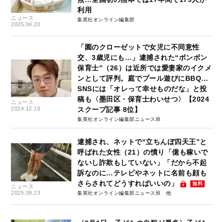
利用
ニュース
集英社オンライン編集部
2025.04.20
「園のクローゼットで女児に不同意性
交、3歳児にも…」逮捕された“ボンボン
保育士”（26）は近所では愛妻家のイクメ
ンとして評判。庭でプール遊びにBBQ…
SNSには「オレって幸せものだな」と投
稿も〈墨田区・保育士わいせつ〉【2024
ニュース
2024.12.19
スクープ記事 8位】
集英社オンライン編集部ニュース班
逮捕され、ネットで“立ちんぼ四天王”と
呼ばれた女性（21）の憤り「億も稼いで
ないし詐欺もしていない」「だから不起
訴なのに…テレビやネットに名前も顔も
さらされてどうすればいいの」
無料
ニュース
2025.09.23
集英社オンライン編集部ニュース班