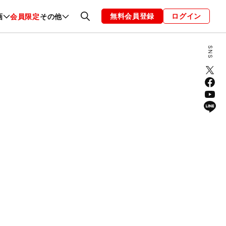
無料会員登録
ログイン
画
会員限定
その他
ファッション
恋愛・結婚
編集部
お知らせ