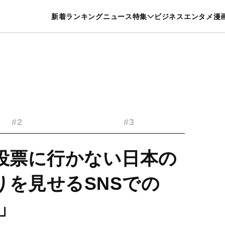
特集一覧を見る
漫画一覧を見る
新着
ランキング
ニュース
特集
ビジネス
エンタメ
漫
養・カルチャー
暮らし
スポーツ
ヘルスケア
美容
グルメ
#2
#3
が投票に行かない日本の
りを見せるSNSでの
」