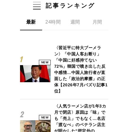
記事ランキング
最新
24時間
週間
月間
〈習近平に特大ブーメラ
ン〉「中国人客お断り」
「中国に好感持てない
NEW
72%」韓国で噴き出した反
中感情…中国人旅行者が直
面した「政治的摩擦」の正
体【2026年7月バズり記事1
位】
〈人気ラーメン店が1年3カ
月で閉店〉原因は「味」で
NEW
も「売上」でもなく…名店
「渡なべ」のベテラン店主
が明かした“想定外の