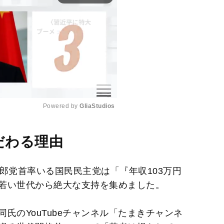
Powered by 
GliaStudios
M
だわる理由
u
t
郎党首率いる国民民主党は「『年収103万円
e
若い世代から絶大な支持を集めました。
氏のYouTubeチャンネル「たまきチャンネ