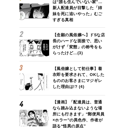
は“誰も住んでいない家”…
新人配達員が目撃した「姉
妹を死に追いやった」むご
すぎる真相
【念願の風俗嬢へ】ドSな店
長のハードな面接で、思い
がけず「変態」の称号をも
らったけど…(3)
【風俗嬢として初仕事】着
衣即を要求されて、OKした
もののお客さまにマジギレ
した理由は!? (4)
【漫画】「配達員は、普通
なら踏み込まないような場
所にも行きます」“郵便局員
×ホラー”の異色作、作者が
語る“怪異の原点”