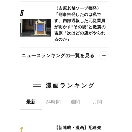
〈吉原老舗ソープ摘発〉
「刑事告発したのは私で
す」内部通報した元従業員
が明かす“その後”と激震の
吉原「次はどの店がやられ
るのか」
ニュースランキングの一覧を見る
漫画ランキング
最新
24時間
週間
月間
【新連載・漫画】配達先