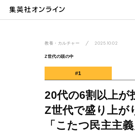
教
2025.10.02
教養・カルチャー
Z世代の頭の中
#1
20代の6割以上
Z世代で盛り上が
「こたつ民主主義