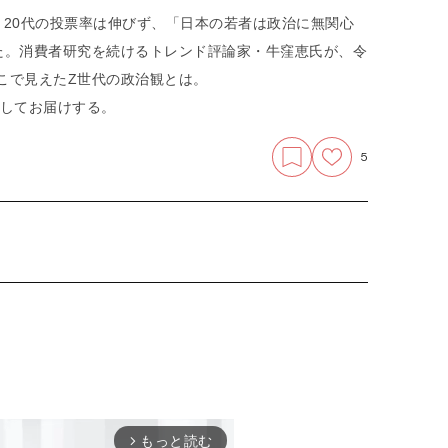
、20代の投票率は伸びず、「日本の若者は政治に無関心
た。消費者研究を続けるトレンド評論家・牛窪恵氏が、令
そこで見えたZ世代の政治観とは。
成してお届けする。
5
もっと読む
arrow_forward_ios