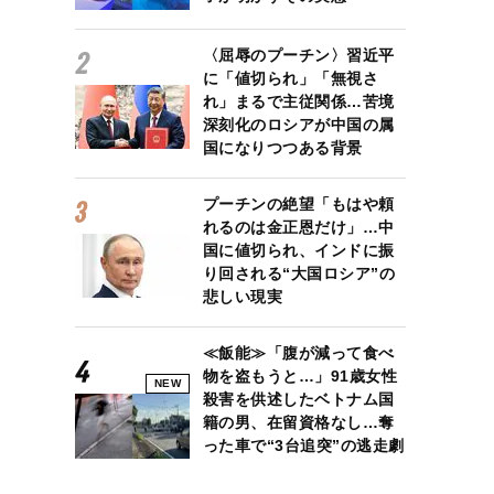
〈屈辱のプーチン〉習近平
に「値切られ」「無視さ
れ」まるで主従関係…苦境
深刻化のロシアが中国の属
国になりつつある背景
プーチンの絶望「もはや頼
れるのは金正恩だけ」…中
国に値切られ、インドに振
り回される“大国ロシア”の
悲しい現実
≪飯能≫「腹が減って食べ
物を盗もうと…」91歳女性
NEW
殺害を供述したベトナム国
籍の男、在留資格なし…奪
った車で“3台追突”の逃走劇