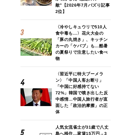
敵”【2026年7月バズり記事
2位】
〈冷やしキュウリで510人
食中毒も…〉花火大会の
「豚の丸焼き」、キッチン
カーの「ケバブ」も…酷暑
の夏祭りで注意したい食べ
物
〈習近平に特大ブーメラ
ン〉「中国人客お断り」
「中国に好感持てない
72%」韓国で噴き出した反
中感情…中国人旅行者が直
面した「政治的摩擦」の正
体
人気女流雀士が31歳で八丈
島へ移住…家賃15万円→3