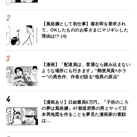
【風俗嬢として初仕事】着衣即を要求され
て、OKしたもののお客さまにマジギレした
理由は!? (4)
【漫画】「配達員は、普通なら踏み込まない
ような場所にも行きます」“郵便局員×ホラ
ー”の異色作、作者が語る“怪異の原点”
【漫画あり】日給最高6万円。「子供のころ
の夢は風俗嬢」47都道府県の男とヤって日
本男地図を作ることを夢見た漫画家の素顔
は…