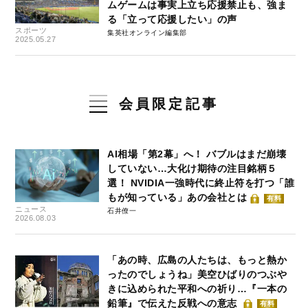
ムゲームは事実上立ち応援禁止も、強ま
る「立って応援したい」の声
スポーツ
集英社オンライン編集部
2025.05.27
会員限定記事
AI相場「第2幕」へ！ バブルはまだ崩壊
していない…大化け期待の注目銘柄５
選！ NVIDIA一強時代に終止符を打つ「誰
もが知っている」あの会社とは
有料
ニュース
石井僚一
2026.08.03
「あの時、広島の人たちは、もっと熱か
ったのでしょうね」美空ひばりのつぶや
きに込められた平和への祈り…『一本の
鉛筆』で伝えた反戦への意志
有料