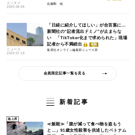
エンタメ
佐藤剛
2025.08.06
「日経に紹介してほしい」が合言葉に…
新聞社の“記者流出ドミノ”が止まらな
い 「TikToker化まで求められた」現場
記者から不満続出
有料
ニュース
集英社オンライン編集部ニュース班
2026.07.18
会員限定記事一覧を見る
新着記事
急上昇
≪飯能≫「腹が減って食べ物を盗もう
と…」91歳女性殺害を供述したベトナム