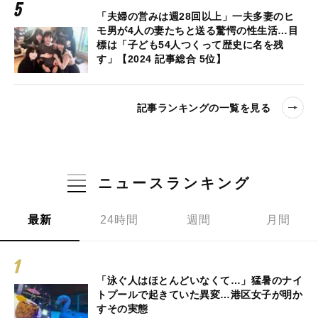
「夫婦の営みは週28回以上」一夫多妻のヒ
モ男が4人の妻たちと送る驚愕の性生活…目
標は「子ども54人つくって歴史に名を残
す」【2024 記事総合 5位】
記事ランキングの一覧を見る
ニュースランキング
最新
24時間
週間
月間
「泳ぐ人はほとんどいなくて…」猛暑のナイ
トプールで起きていた異変…港区女子が明か
すその実態