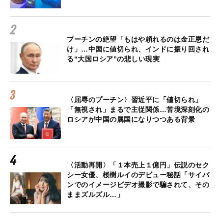
プーチンの絶望「もはや頼れるのは金正恩だ
け」…中国に値切られ、インドに振り回され
る“大国ロシア”の悲しい現実
〈屈辱のプーチン〉習近平に「値切られ」
「無視され」まるで主従関係…苦境深刻化の
ロシアが中国の属国になりつつある背景
〈活動再開〉「１本売上１億円」伝説のセク
シー女優、桜樹ルイのデビュー秘話「サイパ
ンでのイメージビデオ撮影で騙されて、その
ままズルズル…」