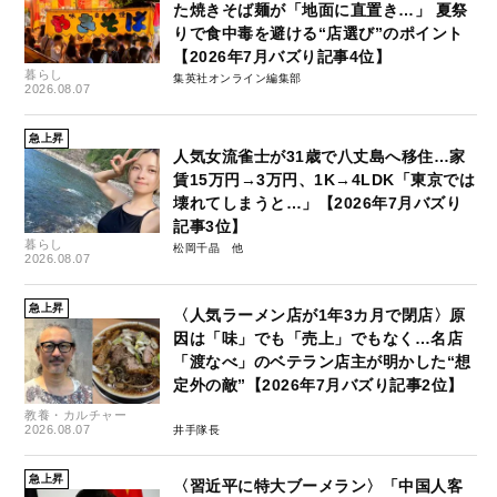
た焼きそば麺が「地面に直置き…」 夏祭
りで食中毒を避ける“店選び”のポイント
【2026年7月バズり記事4位】
暮らし
集英社オンライン編集部
2026.08.07
急上昇
人気女流雀士が31歳で八丈島へ移住…家
賃15万円→3万円、1K→4LDK「東京では
壊れてしまうと…」【2026年7月バズり
記事3位】
暮らし
松岡千晶
2026.08.07
急上昇
〈人気ラーメン店が1年3カ月で閉店〉原
因は「味」でも「売上」でもなく…名店
「渡なべ」のベテラン店主が明かした“想
定外の敵”【2026年7月バズり記事2位】
教養・カルチャー
2026.08.07
井手隊長
急上昇
〈習近平に特大ブーメラン〉「中国人客