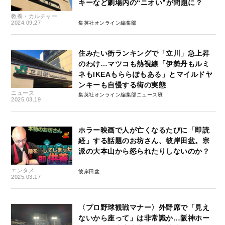
キーなど劇場内の“ニオい”が問題に？
教養・カルチャー
2024.09.27
集英社オンライン編集部
住みたい街ランキングで「立川」急上昇
のわけ…マツコも熱視線「伊勢丹もルミ
ネもIKEAもららぽもある」とマイルドヤ
ンキーも自慢する街の実態
ニュース
集英社オンライン編集部ニュース班
2025.03.19
ホラー映画で人が亡くなるたびに「即読
経」する話題のお坊さん、彼岸田盆。宗
派の大本山から怒られたりしないのか？
エンタメ
彼岸田盆
2025.03.17
〈プロ野球観戦マナー〉外野席で「見え
ないから座って」は非常識か…阪神ホー