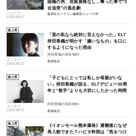
国籍の男、在留資格なし…奪った車で“3
台追突”の逃走劇
ニュース
集英社オンライン編集部ニュース班
2026.08.07
急上昇
「昔の私なら絶対に言えなかった」ELT
持田香織が明かす「嫌いなもの」を口に
するようになった理由
持田香織の現在地#2
エンタメ
黒島暁生
2026.08.07
急上昇
「子どもにとっては私しか母親がいな
い」持田香織が語る、ELTデビュー30周
年と“歌手”よりも大切にしたかった時間
持田香織の現在地#1
エンタメ
2026.08.07
黒島暁生
急上昇
《イオンモール熊本爆発》避難後になぜ
再入館できた？ハビタ幹部は「気をつけ