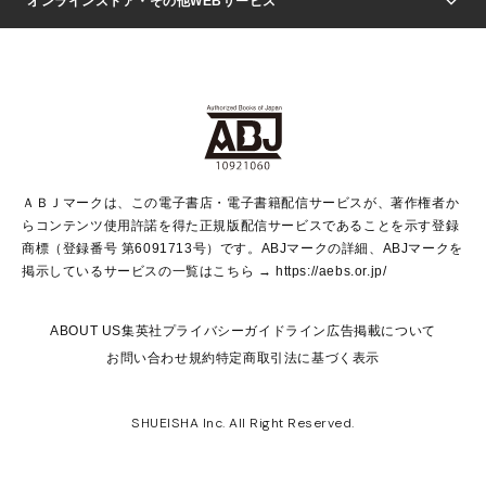
週刊ヤングジャンプ
オンラインストア・その他WEBサービス
文芸・文庫・総合
芸能・情報・スポーツ
少女マンガ
Vジャンプ
non-no Web
ヤングジャンプ定期購読デジタル
すばる
Myojo
オンラインストア
りぼん
学芸・ノンフィクション・新書
最強ジャンプ
女性マンガ
@BAILA
ヤンジャン＋
小説すばる
週プレNEWS
マーガレット
集英社OTOコンテンツ
集英社 学芸編集部
少年ジャンプ＋
その他WEBサービス
クッキー
ライトノベル・ノベライズ
MAQUIA ONLINE
となりのヤングジャンプ
集英社 文芸ステーション
週プレ グラジャパ！
別冊マーガレット
SHUEISHA MANGA-ART HERITAGE
集英社 ビジネス書
ゼブラック
ココハナ
SHUEISHA ADNAVI
SPUR.JP
集英社Webマガジン Cobalt
グランドジャンプ
web 集英社文庫
キッズ
web Sportiva
マンガMee
ジャンプキャラクターズストア
集英社新書
ジャンプルーキー！
月刊オフィスユー
ＡＢＪマークは、この電子書店・電子書籍配信サービスが、著作権者か
EDITOR'S LAB
LEE
集英社オレンジ文庫
ウルトラジャンプ
青春と読書
パラスポ＋！
らコンテンツ使用許諾を得た正規版配信サービスであることを示す登録
集英社みらい文庫
リマコミ＋
HAPPY PLUS STORE
集英社新書プラス
ジャンプTOON
商標（登録番号 第6091713号）です。ABJマークの詳細、ABJマークを
Marisol
シフォン文庫
アジア人物史
S-KIDS.LAND
マンガMeets
掲示しているサービスの一覧はこちら →
https://aebs.or.jp/
shueisha vox
よみタイ
S-MANGA
Web éclat
ダッシュエックス文庫
LEEマルシェ
kotoba
集英社ジャンプリミックス
ABOUT US
集英社プライバシーガイドライン
広告掲載について
T JAPAN:The New York Times Style Magazine
JUMP j BOOKS
お問い合わせ
規約
特定商取引法に基づく表示
SHOP Marisol
e!集英社
集英社コミック文庫
集英社女性誌ポータル
éclat premium
imidas
MEN'S NON-NO WEB
SHUEISHA Inc. All Right Reserved.
mirabella
UOMO
mirabella homme