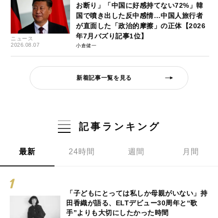
お断り」「中国に好感持てない72%」韓
国で噴き出した反中感情…中国人旅行者
が直面した「政治的摩擦」の正体【2026
年7月バズり記事1位】
ニュース
2026.08.07
小倉健一
新着記事一覧を見る
記事ランキング
最新
24時間
週間
月間
「子どもにとっては私しか母親がいない」持
田香織が語る、ELTデビュー30周年と“歌
手”よりも大切にしたかった時間