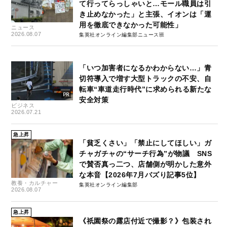
て行ってらっしゃいと…モール職員は引
き止めなかった」と主張、イオンは「運
用を徹底できなかった可能性」
ニュース
2026.08.07
集英社オンライン編集部ニュース班
「いつ加害者になるかわからない…」青
切符導入で増す大型トラックの不安、自
転車“車道走行時代”に求められる新たな
安全対策
ビジネス
2026.07.21
急上昇
「貧乏くさい」「禁止にしてほしい」ガ
チャガチャの“サーチ行為”が物議 SNS
で賛否真っ二つ、店舗側が明かした意外
な本音【2026年7月バズり記事5位】
教養・カルチャー
集英社オンライン編集部
2026.08.07
急上昇
《祇園祭の露店付近で撮影？》包装され