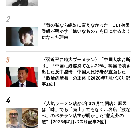
「昔の私なら絶対に言えなかった」ELT持田
香織が明かす「嫌いなもの」を口にするよう
になった理由
〈習近平に特大ブーメラン〉「中国人客お断
り」「中国に好感持てない72%」韓国で噴き
出した反中感情…中国人旅行者が直面した
「政治的摩擦」の正体【2026年7月バズり記
事1位】
〈人気ラーメン店が1年3カ月で閉店〉原因
は「味」でも「売上」でもなく…名店「渡な
べ」のベテラン店主が明かした“想定外の
敵”【2026年7月バズり記事2位】