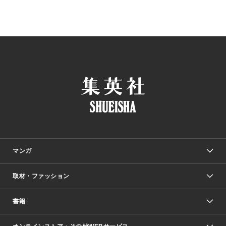
マンガ
取材・ファッション
少年マンガ
週刊少年ジャンプ
書籍
ファッション・美容
青年マンガ
ジャンプSQ.
Seventeen