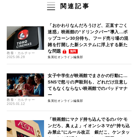
関連記事
「おかわりなんだろうけど、正直すごく
迷惑」映画館の“ドリンクバー”導入…ポ
ップコーン30分待ち、フード売り場の混
雑を打開した新システムに浮上する新た
な問題
無料
教養・カルチャー
2025.06.28
集英社オンライン編集部
女子中学生が映画館でまさかの行動に…
SNSで怒りの声殺到も、どれだけ注意し
てもなくならない映画館でのバッドマナ
ー
教養・カルチャー
集英社オンライン編集部
2025.01.12
「映画館にマクド持ち込んでるのバケモ
ンだろ、臭ぇよ」イオンシネマが“持ち込
み禁止”にルール改正 銀だこ、ケンタッ