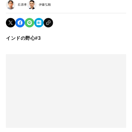
石原孝
伊藤弘毅
インドの野心#3