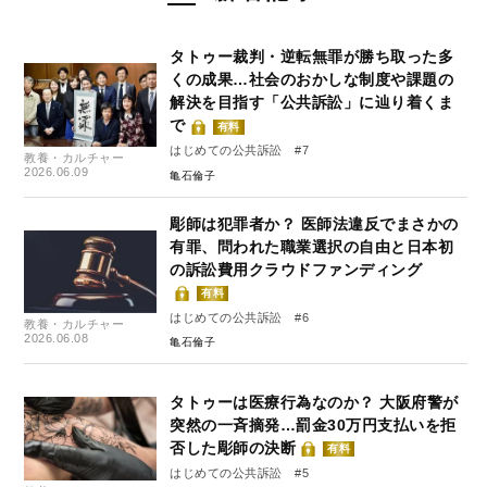
タトゥー裁判・逆転無罪が勝ち取った多
くの成果…社会のおかしな制度や課題の
解決を目指す「公共訴訟」に辿り着くま
で
有料
はじめての公共訴訟 #7
教養・カルチャー
2026.06.09
亀石倫子
彫師は犯罪者か？ 医師法違反でまさかの
有罪、問われた職業選択の自由と日本初
の訴訟費用クラウドファンディング
有料
はじめての公共訴訟 #6
教養・カルチャー
2026.06.08
亀石倫子
タトゥーは医療行為なのか？ 大阪府警が
突然の一斉摘発…罰金30万円支払いを拒
否した彫師の決断
有料
はじめての公共訴訟 #5