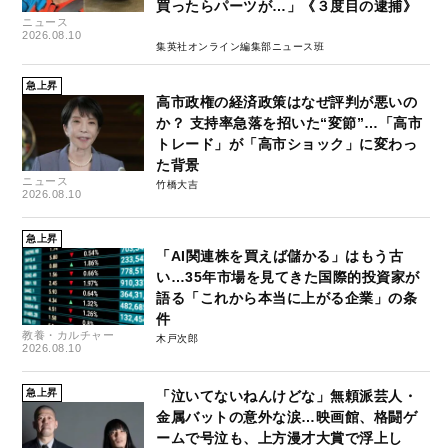
買ったらパーツが…」《３度目の逮捕》
ニュース
2026.08.10
集英社オンライン編集部ニュース班
急上昇
高市政権の経済政策はなぜ評判が悪いの
か？ 支持率急落を招いた“変節”…「高市
トレード」が「高市ショック」に変わっ
た背景
ニュース
竹橋大吉
2026.08.10
急上昇
「AI関連株を買えば儲かる」はもう古
い…35年市場を見てきた国際的投資家が
語る「これから本当に上がる企業」の条
件
教養・カルチャー
木戸次郎
2026.08.10
急上昇
「泣いてないねんけどな」無頼派芸人・
金属バットの意外な涙…映画館、格闘ゲ
ームで号泣も、上方漫才大賞で浮上し