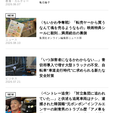
教養・カルチャー
亀石倫子
2026.06.07
NEW
〈ちいかわ争奪戦〉「転売ヤーから買う
なんて魂を売るようなもの」映画特典シ
ールに殺到…満席続出の裏側
集英社オンライン編集部ニュース班
ニュース
2026.08.10
「いつ加害者になるかわからない…」青
切符導入で増す大型トラックの不安、自
転車“車道走行時代”に求められる新たな
安全対策
ビジネス
2026.07.21
〈ベントレー追突〉「対立集団に追われ
NEW
ていた…」と供述も追尾車両はナシ、逮
捕された韓国籍“元ボンボン”インフルエ
ンサーの刺青男のトラブル歴「アメ車を