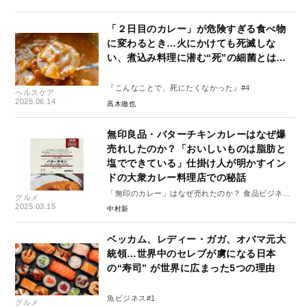
「２日目のカレー」が危険すぎる食べ物
に変わるとき…火にかけても死滅しな
い、煮込み料理に潜む“死”の細菌とは…
『こんなことで、死にたくなかった』#4
ヘルスケア
2025.06.14
高木徹也
無印良品・バターチキンカレーはなぜ爆
売れしたのか？「おいしいものは脂肪と
塩でできている」仕掛け人が明かすイン
ドの大衆カレー料理店での秘話
「無印のカレー」はなぜ売れたのか？ 食品ビジネス
グルメ
で成功する思考（フィロソフィー）と仕組み
2025.03.15
中村新
ベッカム、レディー・ガガ、オバマ元大
統領…世界中のセレブが虜になる日本
の“寿司” が世界に広まった5つの理由
魚ビジネス#1
グルメ