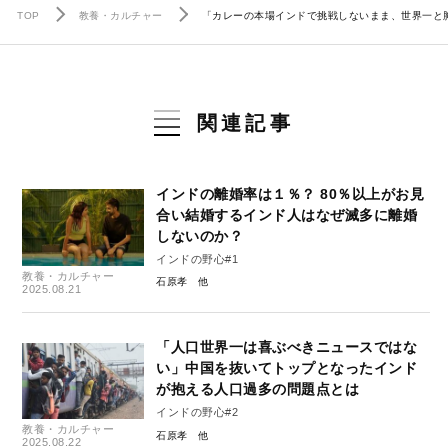
TOP
教養・カルチャー
「カレーの本場インドで挑戦しないまま、世界一と
関連記事
インドの離婚率は１％？ 80％以上がお見
合い結婚するインド人はなぜ滅多に離婚
しないのか？
インドの野心#1
教養・カルチャー
石原孝
2025.08.21
「人口世界一は喜ぶべきニュースではな
い」中国を抜いてトップとなったインド
が抱える人口過多の問題点とは
インドの野心#2
教養・カルチャー
石原孝
2025.08.22