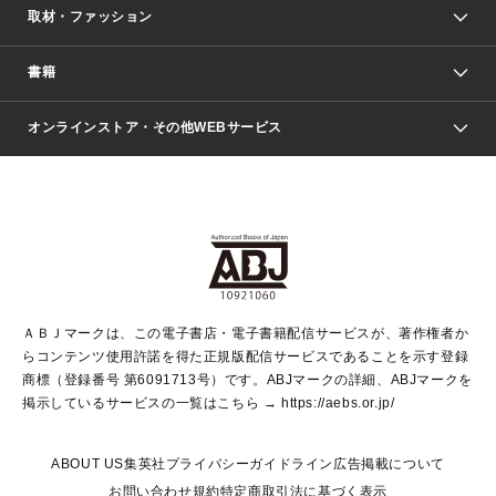
取材・ファッション
少年マンガ
週刊少年ジャンプ
書籍
ファッション・美容
青年マンガ
ジャンプSQ.
Seventeen
週刊ヤングジャンプ
オンラインストア・その他WEBサービス
文芸・文庫・総合
芸能・情報・スポーツ
少女マンガ
Vジャンプ
non-no Web
ヤングジャンプ定期購読デジタル
すばる
Myojo
オンラインストア
りぼん
学芸・ノンフィクション・新書
最強ジャンプ
女性マンガ
@BAILA
ヤンジャン＋
小説すばる
週プレNEWS
マーガレット
集英社OTOコンテンツ
集英社 学芸編集部
少年ジャンプ＋
その他WEBサービス
クッキー
ライトノベル・ノベライズ
MAQUIA ONLINE
となりのヤングジャンプ
集英社 文芸ステーション
週プレ グラジャパ！
別冊マーガレット
SHUEISHA MANGA-ART HERITAGE
集英社 ビジネス書
ゼブラック
ココハナ
SHUEISHA ADNAVI
SPUR.JP
集英社Webマガジン Cobalt
グランドジャンプ
web 集英社文庫
キッズ
web Sportiva
マンガMee
ジャンプキャラクターズストア
集英社新書
ジャンプルーキー！
月刊オフィスユー
ＡＢＪマークは、この電子書店・電子書籍配信サービスが、著作権者か
EDITOR'S LAB
LEE
集英社オレンジ文庫
ウルトラジャンプ
青春と読書
パラスポ＋！
らコンテンツ使用許諾を得た正規版配信サービスであることを示す登録
集英社みらい文庫
リマコミ＋
HAPPY PLUS STORE
集英社新書プラス
ジャンプTOON
商標（登録番号 第6091713号）です。ABJマークの詳細、ABJマークを
Marisol
シフォン文庫
アジア人物史
S-KIDS.LAND
マンガMeets
掲示しているサービスの一覧はこちら →
https://aebs.or.jp/
shueisha vox
よみタイ
S-MANGA
Web éclat
ダッシュエックス文庫
LEEマルシェ
kotoba
集英社ジャンプリミックス
ABOUT US
集英社プライバシーガイドライン
広告掲載について
T JAPAN:The New York Times Style Magazine
JUMP j BOOKS
お問い合わせ
規約
特定商取引法に基づく表示
SHOP Marisol