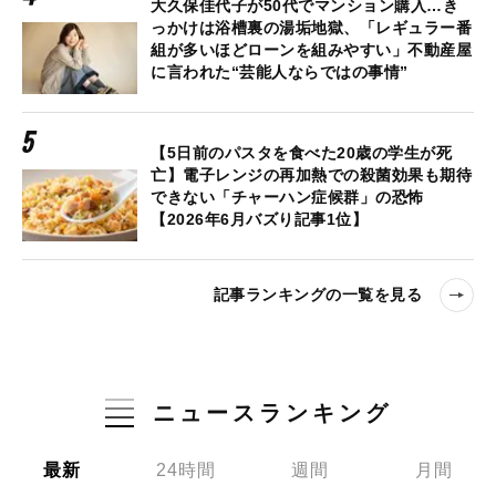
大久保佳代子が50代でマンション購入…き
っかけは浴槽裏の湯垢地獄、「レギュラー番
組が多いほどローンを組みやすい」不動産屋
に言われた“芸能人ならではの事情”
【5日前のパスタを食べた20歳の学生が死
亡】電子レンジの再加熱での殺菌効果も期待
できない「チャーハン症候群」の恐怖
【2026年6月バズり記事1位】
記事ランキングの一覧を見る
ニュースランキング
最新
24時間
週間
月間