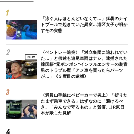
「泳ぐ人はほとんどいなくて…」猛暑のナイ
トプールで起きていた異変…港区女子が明か
すその実態
〈ベントレー追突〉「対立集団に追われてい
NEW
た…」と供述も追尾車両はナシ、逮捕された
韓国籍“元ボンボン”インフルエンサーの刺青
男のトラブル歴「アメ車を買ったらパーツ
が…」《３度目の逮捕》
〈満員山手線にベビーカーで炎上〉「折りた
たまず乗車できる」はずなのに「避けるべ
き」「みんなで守るもの」と賛否…JR東日
本が示した見解