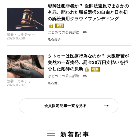
彫師は犯罪者か？ 医師法違反でまさかの
有罪、問われた職業選択の自由と日本初
の訴訟費用クラウドファンディング
有料
はじめての公共訴訟 #6
教養・カルチャー
2026.06.08
亀石倫子
タトゥーは医療行為なのか？ 大阪府警が
突然の一斉摘発…罰金30万円支払いを拒
否した彫師の決断
有料
はじめての公共訴訟 #5
教養・カルチャー
亀石倫子
2026.06.07
会員限定記事一覧を見る
新着記事