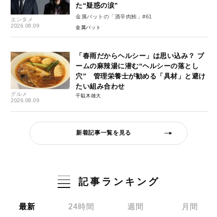
た“疑惑の涙”
金属バットの「酒辛肉鮪」#61
エンタメ
2026.08.09
金属バット
「春雨だからヘルシー」は思い込み？ ブ
ームの麻辣湯に潜む“ヘルシーの落とし
穴” 管理栄養士が勧める「具材」と避け
たい組み合わせ
グルメ
千駄木雄大
2026.08.09
新着記事一覧を見る
記事ランキング
最新
24時間
週間
月間