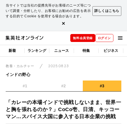
当サイトでは当社の提携先等がお客様のニーズ等につ
いて調査・分析したり、お客様にお勧めの広告を表示
詳しくはこちら
する目的で Cookie を使用する場合があります。
×
無料会員登録
ログイン
新着
ランキング
ニュース
特集
ビジネス
2025.08.23
教養・カルチャー
インドの野心
#1
#2
#3
「カレーの本場インドで挑戦しないまま、世界一
と胸を張れるのか？」CoCo壱、日清、キッコー
マン…スパイス大国に参入する日本企業の挑戦