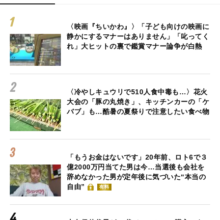
〈映画『ちいかわ』〉「子ども向けの映画に
静かにするマナーはありません」「叱ってく
れ」大ヒットの裏で鑑賞マナー論争が白熱
〈冷やしキュウリで510人食中毒も…〉花火
大会の「豚の丸焼き」、キッチンカーの「ケ
バブ」も…酷暑の夏祭りで注意したい食べ物
「もうお金はないです」20年前、ロト6で３
億2000万円当てた男は今…当選後も会社を
辞めなかった男が定年後に気づいた“本当の
自由”
有料