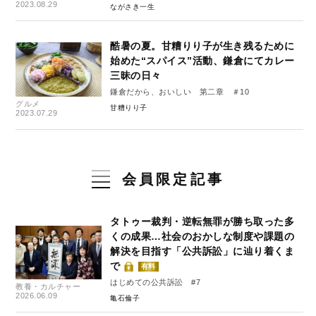
2023.08.29
ながさき一生
酷暑の夏。甘糟りり子が生き残るために
始めた“スパイス”活動、鎌倉にてカレー
三昧の日々
鎌倉だから、おいしい 第二章 ＃10
グルメ
甘糟りり子
2023.07.29
会員限定記事
タトゥー裁判・逆転無罪が勝ち取った多
くの成果…社会のおかしな制度や課題の
解決を目指す「公共訴訟」に辿り着くま
で
有料
はじめての公共訴訟 #7
教養・カルチャー
2026.06.09
亀石倫子