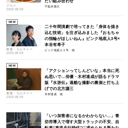
たい組み合わせ
グルメ
千駄木雄大
2026.08.09
NEW
二十年間演劇で培ってきた「身体を描き
込む技術」を注ぎ込みました『おもちゃ
の指輪がほしいねん』ピンク地底人3号×
本谷有希子
教養・カルチャー
ピンク地底人３号
2026.08.09
NEW
「アクションってしんどいな」本当に死
ぬ思いで…俳優・木村達成が語るドラマ
版『水滸伝』過酷な撮影の裏側と打ち上
げでの北方謙三
教養・カルチャー
木村達成
2026.08.09
「いつ加害者になるかわからない…」青
切符導入で増す大型トラックの不安、自
転車“車道走行時代”に求められる新たな