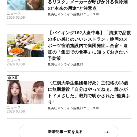
るリスク」メーカーが呼びかける保冷剤
の“本来の用途”と注意点
ニュース
集英社オンライン編集部ニュース班
2026.08.09
【バイキング192人食中毒】「清潔で品数
の多い感じのいいレストラン」静岡のス
ポーツ宿泊施設内で集団発症…合宿・遠
征の「集団での食事」に知っておきたい
予防策
ニュース
2026.08.08
集英社オンライン編集部
急上昇
〈江別大学生集団暴行死〉主犯格の18歳
に無期懲役「自分はやってねぇ。誰かが
トドメさした」裁判で明かされた“他責ぶ
り”
ニュース
集英社オンライン編集部ニュース班
2026.08.08
新着記事一覧を見る