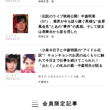
2023.04.27
神林広恵
〈伝説のライブ映画公開〉中森明菜
（57）、業界が今も語り継ぐ異様な“金屏
風会見”とあの“事件”の真相。そして彼女
は表舞台から姿を消した
ニュース
神林広恵
2023.04.27
〈小泉今日子と中森明菜の“アイドル伝
説”〉キョンキョンのお尻のぬくもりに触
れて今日まで仕事を続けてこられた！
「おたく」の生みの親・中森明夫が語る
エンタメ
推す力 人生をかけたアイドル論 #3
2023.12.01
中森明夫
会員限定記事