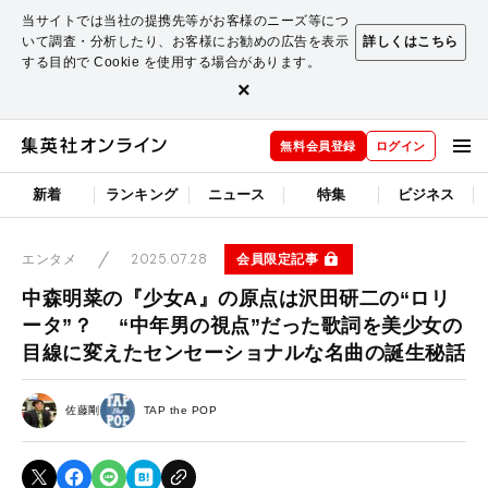
当サイトでは当社の提携先等がお客様のニーズ等につ
いて調査・分析したり、お客様にお勧めの広告を表示
詳しくはこちら
する目的で Cookie を使用する場合があります。
×
無料会員登録
ログイン
新着
ランキング
ニュース
特集
ビジネス
2025.07.28
会員限定記事
エンタメ
中森明菜の『少女A』の原点は沢田研二の“ロリ
ータ”？ “中年男の視点”だった歌詞を美少女の
目線に変えたセンセーショナルな名曲の誕生秘話
佐藤剛
TAP the POP