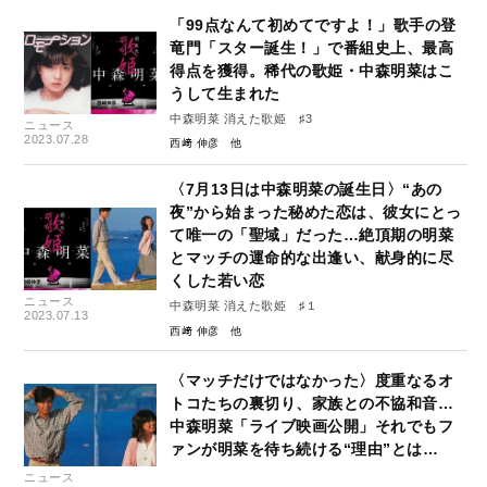
「99点なんて初めてですよ！」歌手の登
竜門「スター誕生！」で番組史上、最高
得点を獲得。稀代の歌姫・中森明菜はこ
うして生まれた
中森明菜 消えた歌姫 ♯3
ニュース
2023.07.28
西﨑 伸彦
〈7月13日は中森明菜の誕生日〉“あの
夜”から始まった秘めた恋は、彼女にとっ
て唯一の「聖域」だった…絶頂期の明菜
とマッチの運命的な出逢い、献身的に尽
くした若い恋
ニュース
中森明菜 消えた歌姫 ♯１
2023.07.13
西﨑 伸彦
〈マッチだけではなかった〉度重なるオ
トコたちの裏切り、家族との不協和音…
中森明菜「ライブ映画公開」それでもフ
ァンが明菜を待ち続ける“理由”とは…
ニュース