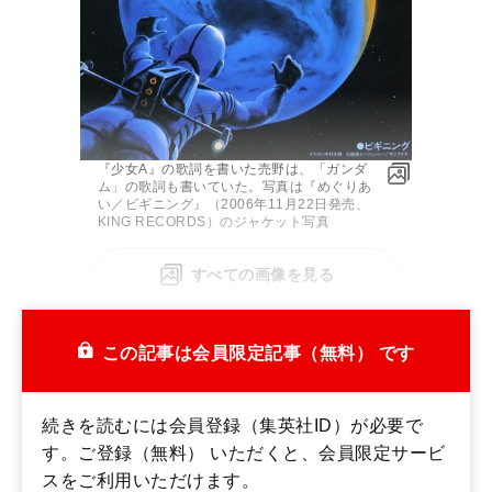
『少女A』の歌詞を書いた売野は、「ガンダ
ム」の歌詞も書いていた。写真は『めぐりあ
い／ビギニング』（2006年11月22日発売、
KING RECORDS）のジャケット写真
すべての画像を見る
売野はその頃、作詞家として契約していた事務所で、
この記事は会員限定記事（無料） です
スタッフから1枚のチラシを渡されてこう言われた。
続きを読むには会員登録（集英社ID）が必要で
す。ご登録（無料） いただくと、会員限定サービ
スをご利用いただけます。