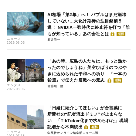
AI相場「第2幕」へ！ バブルはまだ崩壊
していない…大化け期待の注目銘柄５
選！ NVIDIA一強時代に終止符を打つ「誰
もが知っている」あの会社とは
有料
ニュース
石井僚一
2026.08.03
「あの時、広島の人たちは、もっと熱か
ったのでしょうね」美空ひばりのつぶや
きに込められた平和への祈り…『一本の
鉛筆』で伝えた反戦への意志
有料
エンタメ
佐藤剛
2025.08.06
「日経に紹介してほしい」が合言葉に…
新聞社の“記者流出ドミノ”が止まらな
い 「TikToker化まで求められた」現場
記者から不満続出
有料
ニュース
集英社オンライン編集部ニュース班
2026.07.18