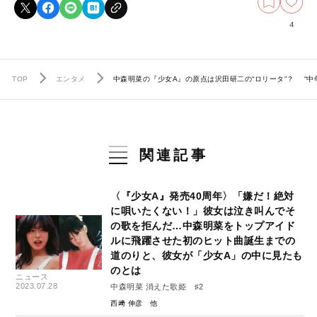
4
TOP
エンタメ
中森明菜の『少女A』の原点は沢田研二の“ロリータ”？ “
関連記事
〈『少女A』発売40周年〉「嫌だ！絶対
に唄いたくない！」彼女は泣き叫んでそ
の歌を拒んだ…中森明菜をトップアイド
ルに飛躍させた初のヒット曲誕生までの
道のりと、彼女が「少女A」の中に見たも
のとは
ニュース
2023.07.28
中森明菜 消えた歌姫 ♯2
西﨑 伸彦