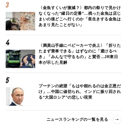
〈金魚すくいが激減？〉都内の祭りで見かけ
なくなった“縁日の定番”…残った金魚は店じ
まいの後どこへ行くのか「長生きする金魚は
あまり見たことがない」
〈満員山手線にベビーカーで炎上〉「折りた
たまず乗車できる」はずなのに「避けるべ
き」「みんなで守るもの」と賛否…JR東日
本が示した見解
プーチンの絶望「もはや頼れるのは金正恩だ
け」…中国に値切られ、インドに振り回され
る“大国ロシア”の悲しい現実
ニュースランキングの一覧を見る