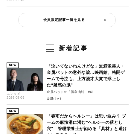
会員限定記事一覧を見る
新着記事
NEW
「泣いてないねんけどな」無頼派芸人・
金属バットの意外な涙…映画館、格闘ゲ
ームで号泣も、上方漫才大賞で浮上し
た“疑惑の涙”
金属バットの「酒辛肉鮪」#61
エンタメ
2026.08.09
金属バット
NEW
「春雨だからヘルシー」は思い込み？ ブ
ームの麻辣湯に潜む“ヘルシーの落とし
穴” 管理栄養士が勧める「具材」と避け