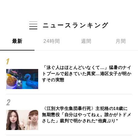
ニュースランキング
最新
24時間
週間
月間
「泳ぐ人はほとんどいなくて…」猛暑のナイ
トプールで起きていた異変…港区女子が明か
すその実態
〈江別大学生集団暴行死〉主犯格の18歳に
無期懲役「自分はやってねぇ。誰かがトドメ
さした」裁判で明かされた“他責ぶり”