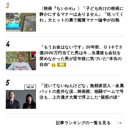
〈映画『ちいかわ』〉「子ども向けの映画に
静かにするマナーはありません」「叱ってく
れ」大ヒットの裏で鑑賞マナー論争が白熱
「もうお金はないです」20年前、ロト6で３
億2000万円当てた男は今…当選後も会社を
辞めなかった男が定年後に気づいた“本当の
自由”
有料
「泣いてないねんけどな」無頼派芸人・金属
NEW
バットの意外な涙…映画館、格闘ゲームで号
泣も、上方漫才大賞で浮上した“疑惑の涙”
記事ランキングの一覧を見る