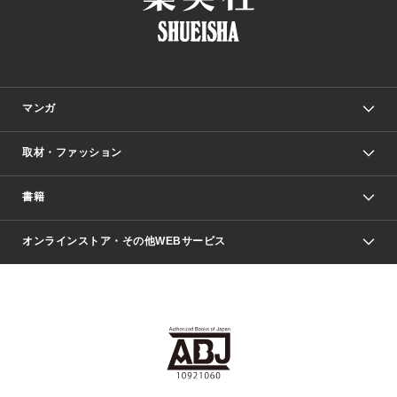
マンガ
取材・ファッション
少年マンガ
週刊少年ジャンプ
書籍
ファッション・美容
青年マンガ
ジャンプSQ.
Seventeen
週刊ヤングジャンプ
オンラインストア・その他WEBサービス
文芸・文庫・総合
芸能・情報・スポーツ
少女マンガ
Vジャンプ
non-no Web
ヤングジャンプ定期購読デジタル
すばる
Myojo
オンラインストア
りぼん
学芸・ノンフィクション・新書
最強ジャンプ
女性マンガ
@BAILA
ヤンジャン＋
小説すばる
週プレNEWS
マーガレット
集英社OTOコンテンツ
集英社 学芸編集部
少年ジャンプ＋
その他WEBサービス
クッキー
ライトノベル・ノベライズ
MAQUIA ONLINE
となりのヤングジャンプ
集英社 文芸ステーション
週プレ グラジャパ！
別冊マーガレット
SHUEISHA MANGA-ART HERITAGE
集英社 ビジネス書
ゼブラック
ココハナ
SHUEISHA ADNAVI
SPUR.JP
集英社Webマガジン Cobalt
グランドジャンプ
web 集英社文庫
キッズ
web Sportiva
マンガMee
ジャンプキャラクターズストア