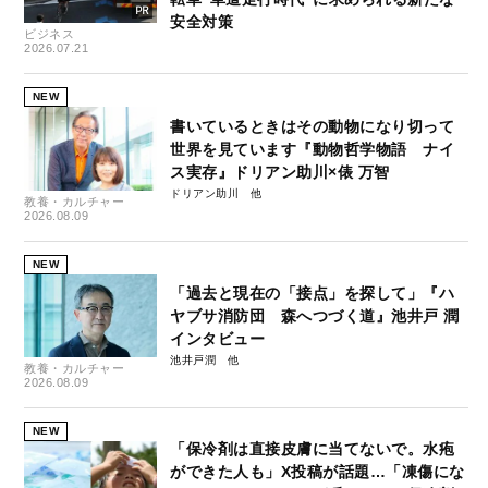
安全対策
ビジネス
2026.07.21
NEW
書いているときはその動物になり切って
世界を見ています『動物哲学物語 ナイ
ス実存』ドリアン助川×俵 万智
ドリアン助川
教養・カルチャー
2026.08.09
NEW
「過去と現在の「接点」を探して」『ハ
ヤブサ消防団 森へつづく道』池井戸 潤
インタビュー
池井戸潤
教養・カルチャー
2026.08.09
NEW
「保冷剤は直接皮膚に当てないで。水疱
ができた人も」X投稿が話題…「凍傷にな